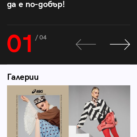
да е по-добър!
01
/ 04
Галерии