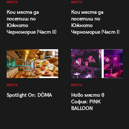
МЕСТА
МЕСТА
Кои места да
Кои места да
посетиш по
посетиш по
Южното
Южното
Черноморие (Част II)
Черноморие (Част I)
МЕСТА
МЕСТА
Spotlight On: DÒMA
Ново място в
София: PINK
BALLOON