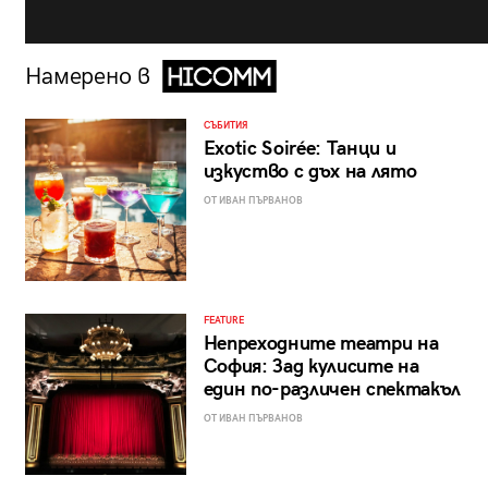
Намерено в
СЪБИТИЯ
Exotic Soirée: Танци и
изкуство с дъх на лято
ОТ ИВАН ПЪРВАНОВ
FEATURE
Непреходните театри на
София: Зад кулисите на
един по-различен спектакъл
ОТ ИВАН ПЪРВАНОВ