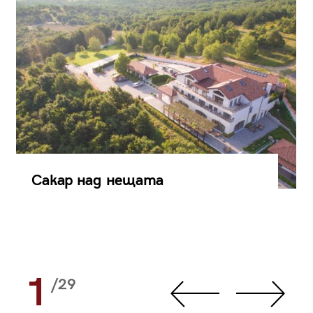
Сакар над нещата
1
/29