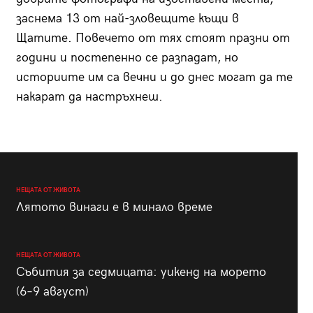
заснема 13 от най-зловещите къщи в
Щатите. Повечето от тях стоят празни от
години и постепенно се разпадат, но
историите им са вечни и до днес могат да те
накарат да настръхнеш.
НЕЩАТА ОТ ЖИВОТА
Лятото винаги е в минало време
НЕЩАТА ОТ ЖИВОТА
Събития за седмицата: уикенд на морето
(6–9 август)