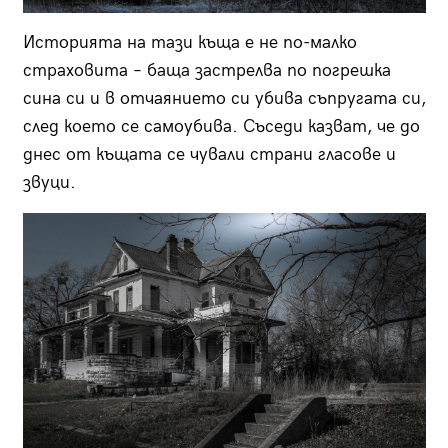
Историята на тази къща е не по-малко
страховита – баща застрелва по погрешка
сина си и в отчаянието си убива съпругата си,
след което се самоубива. Съседи казват, че до
днес от къщата се чували страни гласове и
звуци.