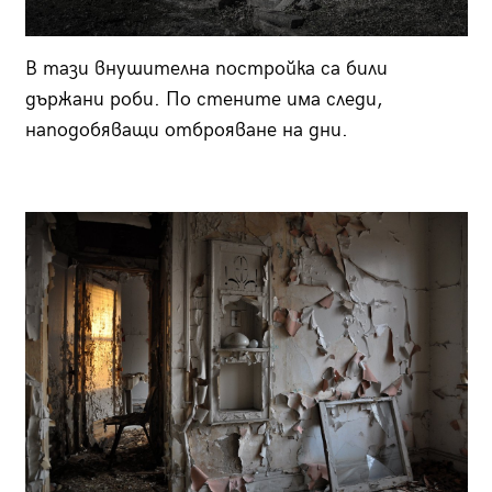
В тази внушителна постройка са били
държани роби. По стените има следи,
наподобяващи отброяване на дни.