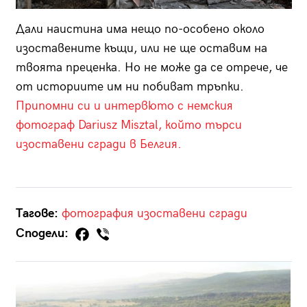
Дали наистина има нещо по-особено около
изоставените къщи, или не ще оставим на
твоята преценка. Но не може да се отрече, че
от историите им ни побиват тръпки.
Припомни си и интервюто с немския
фотограф Dariusz Misztal, който търси
изоставени сгради в Белгия.
Тагове:
фотография
изоставени сгради
Сподели: