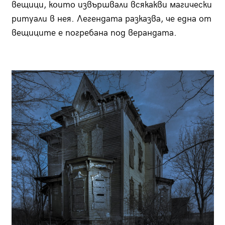
вещици, които извършвали всякакви магически
ритуали в нея. Легендата разказва, че една от
вещиците е погребана под верандата.