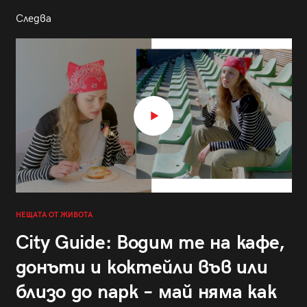
Следва
НЕЩАТА ОТ ЖИВОТА
City Guide: Водим те на кафе,
донъти и коктейли във или
близо до парк – май няма как