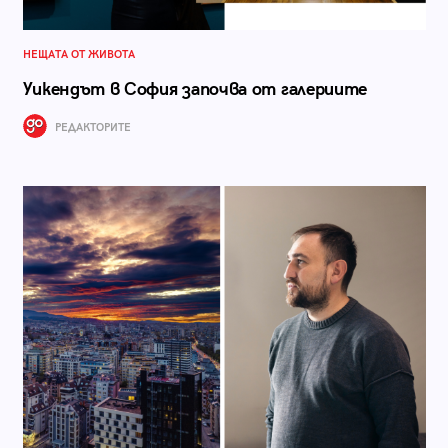
НЕЩАТА ОТ ЖИВОТА
Уикендът в София започва от галериите
РЕДАКТОРИТЕ