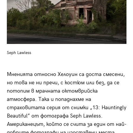
Seph Lawless
Мненията относно Хелоуин са доста смесени,
но това не ни пречи, с костюм или без, да се
потопим в мрачната октомврийска
атмосфера. Така и попаднахме на
страховитата серия от снимки „13: Hauntingly
Beautiful” от фотографа Seph Lawless.
Американецът, който се счита за един от най-
добрите фотографи на изоставени места,