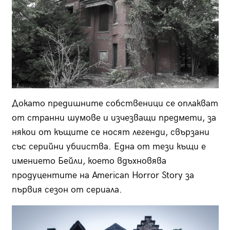
Докато предишните собственици се оплакват
от странни шумове и изчезващи предмети, за
някои от къщите се носят легенди, свързани
със серийни убииства. Една от тези къщи е
имението Бейли, което вдъхновява
продуцентите на American Horror Story за
първия сезон от сериала.