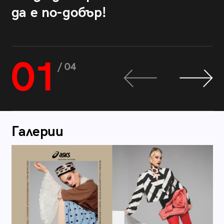
да е по-добър!
01
/ 04
Галерии