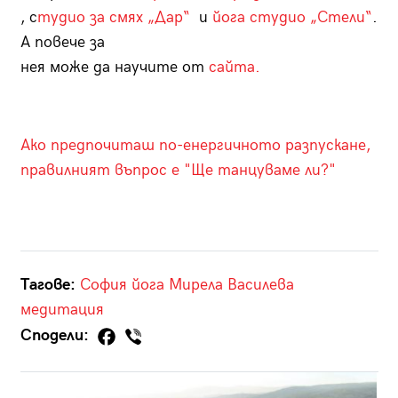
, с
тудио за смях „Дар“
и
йога студио „Стели“
.
А повече за
нея може да научите от
сайта.
Ако предпочиташ по-енергичното разпускане,
правилният въпрос е "Ще танцуваме ли?"
Тагове:
София
йога
Мирела Василева
медитация
Сподели: