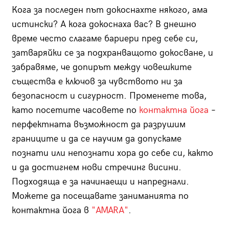
Кога за последен път докоснахте някого, ама
истински? А кога докоснаха вас? В днешно
време често слагаме бариери пред себе си,
затваряйки се за подхранващото докосване, и
забравяме, че допирът между човешките
същества е ключов за чувството ни за
безопасност и сигурност. Променете това,
като посетите часовете по
контактна йога
–
перфектната възможност да разрушим
границите и да се научим да допускаме
познати или непознати хора до себе си, както
и да достигнем нови стречинг висини.
Подходяща е за начинаещи и напреднали.
Можете да посещавате заниманията по
контактна йога в
"AMARA"
.