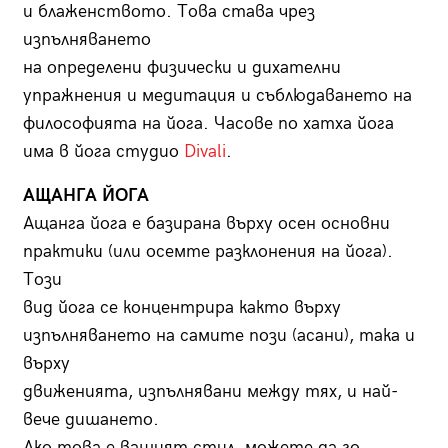
и блаженството. Това става чрез
изпълняването
на определени физически и дихателни
упражнения и медитация и съблюдаването на
философията на йога. Часове по хатха йога
има в йога студио
Divali
.
АЩАНГА ЙОГА
Ащанга йога е базирана върху осен основни
практики (или осемте разклонения на йога).
Този
вид йога се концентрира както върху
изпълняването на самите пози (асани), така и
върху
движенията, изпълнявани между тях, и най-
вече дишането.
Ако това е вашият стил, можете да го