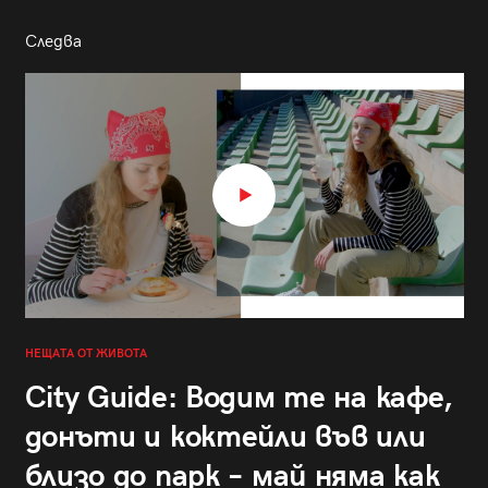
Следва
НЕЩАТА ОТ ЖИВОТА
City Guide: Водим те на кафе,
донъти и коктейли във или
близо до парк – май няма как