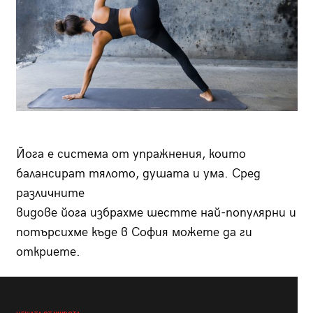
Йога е система от упражнения, които
балансират тялото, душата и ума. Сред
различните
видове йога избрахме шестте най-популярни и
потърсихме къде в София можете да ги
откриете.