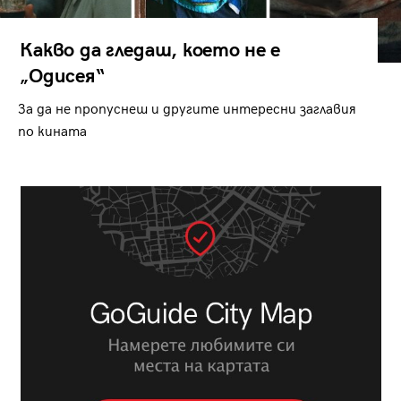
Какво да гледаш, което не е
„Одисея“
За да не пропуснеш и другите интересни заглавия
по кината