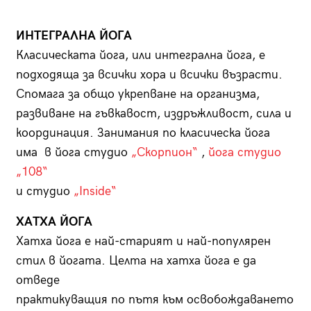
ИНТЕГРАЛНА ЙОГА
Класическата йога, или интегрална йога, е
подходяща за всички хора и всички възрасти.
Спомага за общо укрепване на организма,
развиване на гъвкавост, издръжливост, сила и
координация. Занимания по класическа йога
има в йога студио
„Скорпион“
,
йога студио
„108“
и студио
„Inside“
ХАТХА ЙОГА
Хатха йога е най-старият и най-популярен
стил в йогата. Целта на хатха йога е да
отведе
практикуващия по пътя към освобождаването