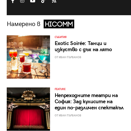
Намерено в
СЪБИТИЯ
Exotic Soirée: Танци и
изкуство с дъх на лято
ОТ ИВАН ПЪРВАНОВ
FEATURE
Непреходните театри на
София: Зад кулисите на
един по-различен спектакъл
ОТ ИВАН ПЪРВАНОВ