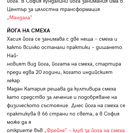
йога. В София кундалини йога занимания има в
Център за цялостна трансформация
„Мандала“
ЙОГА НА СМЕХА
Хасия йога се занимава с две неща – смеха и
както всичко останали практики – дишането.
Най-
новият вид йога, йогата на смеха, стартира
преди едва 20 години, когато индийският
лекар
Мадан Катария решава да култивира смеха
като средство за лечение и подобряване на
физическото състояние. Днес йога на смеха се
практикува в 66 страни по света, а в София
може да я
откриете във
„Фрейле“ – клуб за йога на смеха