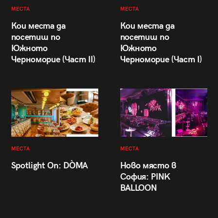
МЕСТА
МЕСТА
Кои места да
Кои места да
посетиш по
посетиш по
Южното
Южното
Черноморие (Част II)
Черноморие (Част I)
МЕСТА
МЕСТА
Spotlight On: DÒMA
Ново място в
София: PINK
BALLOON