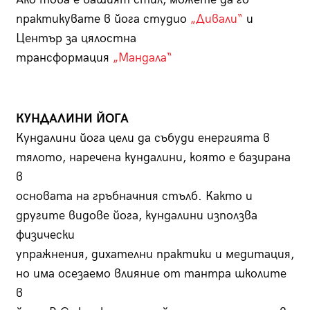
практикувате в йога студио
„Дивали“
и
Център за цялостна
трансформация
„Мандала“
КУНДАЛИНИ ЙОГА
Кундалини йога цели да събуди енергията в
тялото, наречена кундалини, която е базирана
в
основата на гръбначния стълб. Както и
другите видове йога, кундалини използва
физически
упражнения, дихателни практики и медитация,
но има осезаемо влияние от тантра школите
в