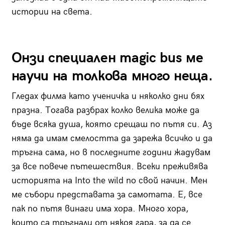
истории на света.
Онзи специален magic bus ме
научи на толкова много неща.
Гледах филма като ученичка и няколко дни бях
празна. Тогава разбрах колко велика може да
бъде всяка душа, която срещаш по пътя си. Аз
няма да имам смелостта да зарежа всичко и да
тръгна сама, но в последните години жадувам
за все повече пътешествия. Всеки преживява
историята на Into the wild по свой начин. Мен
ме събори представата за самотата. Е, все
пак по пътя винаги има хора. Много хора,
които са тръгнали от някоя гара, за да се