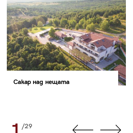
Сакар над нещата
1
/29