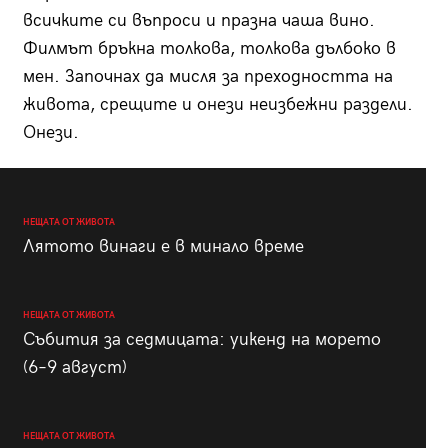
всичките си въпроси и празна чаша вино.
Филмът бръкна толкова, толкова дълбоко в
мен. Започнах да мисля за преходността на
живота, срещите и онези неизбежни раздели.
Онези.
НЕЩАТА ОТ ЖИВОТА
Лятото винаги е в минало време
НЕЩАТА ОТ ЖИВОТА
Събития за седмицата: уикенд на морето
(6–9 август)
НЕЩАТА ОТ ЖИВОТА