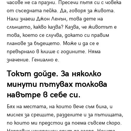
часове не са празни. Пресечи пътя си с човека
от съседната пейка. Да, говоря за живота.
Нали знаеш Джон Ленън, това дете на
слънцето, какво казва? Казва, че животът е
това, което се случва, докато си правим
планове за бъдещето. Може и да се е
превърнало в клише с годините. Няма
значение. Гениално е.
Токът дойде. За няколко
минути пътувах толкова
навътре в себе си.
Бях на местата, на които вече съм била, и
мислех за срещите, разделите и за пътищата,
по които ми предстои да поема съвсем скоро.