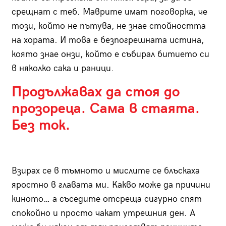
срещнат с теб. Маврите имат поговорка, че
този, който не пътува, не знае стойността
на хората. И това е безпогрешната истина,
която знае онзи, който е събирал битието си
в няколко сака и раници.
Продължавах да стоя до
прозореца. Сама в стаята.
Без ток.
Взирах се в тъмното и мислите се блъскаха
яростно в главата ми. Какво може да причини
киното… а съседите отсреща сигурно спят
спокойно и просто чакат утрешния ден. А