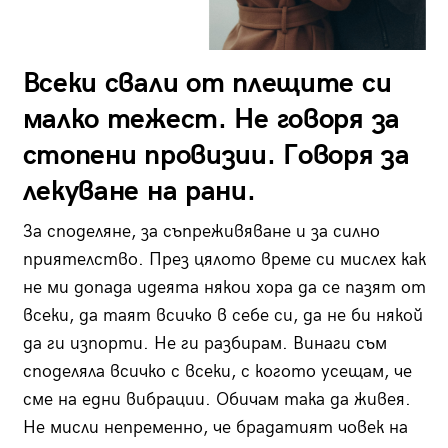
Всеки свали от плещите си
малко тежест. Не говоря за
стопени провизии. Говоря за
лекуване на рани.
За споделяне, за съпреживяване и за силно
приятелство. През цялото време си мислех как
не ми допада идеята някои хора да се пазят от
всеки, да таят всичко в себе си, да не би някой
да ги изпорти. Не ги разбирам. Винаги съм
споделяла всичко с всеки, с когото усещам, че
сме на едни вибрации. Обичам така да живея.
Не мисли непременно, че брадатият човек на