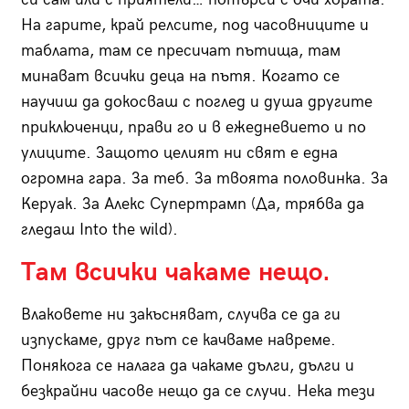
На гарите, край релсите, под часовниците и
таблата, там се пресичат пътища, там
минават всички деца на пътя. Когато се
научиш да докосваш с поглед и душа другите
приключенци, прави го и в ежедневието и по
улиците. Защото целият ни свят е една
огромна гара. За теб. За твоята половинка. За
Керуак. За Алекс Супертрамп (Да, трябва да
гледаш Into the wild).
Там всички чакаме нещо.
Влаковете ни закъсняват, случва се да ги
изпускаме, друг път се качваме навреме.
Понякога се налага да чакаме дълги, дълги и
безкрайни часове нещо да се случи. Нека тези