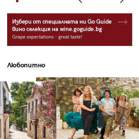
Избери от специалната ни Go Guide
вино селекция на wine.goguide.bg
Grape expectations - great taste!
Любопитно