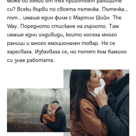
може би някои от тях приготвят раниците
си? Всеки върви по своята пътечка. Пътечка…
път… имаше един филм с Мартин Шийн. The
Way. Поредното стискане на гърлото. Там
имаше едни индивиди, които носеха много
раници и много емоционален товар. Не се
харесваха. Избягваха се, но пътят към Камино
си знае работата.