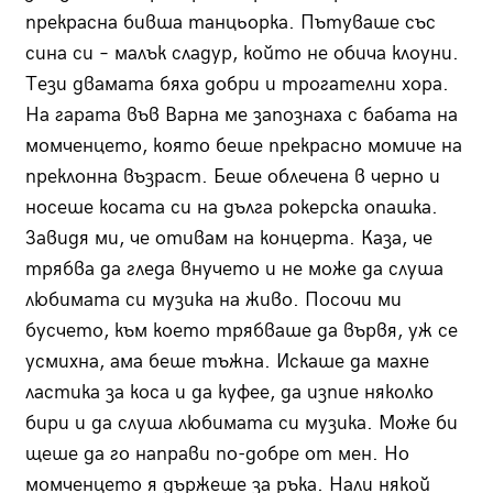
прекрасна бивша танцьорка. Пътуваше със
сина си – малък сладур, който не обича клоуни.
Тези двамата бяха добри и трогателни хора.
На гарата във Варна ме запознаха с бабата на
момченцето, която беше прекрасно момиче на
преклонна възраст. Беше облечена в черно и
носеше косата си на дълга рокерска опашка.
Завидя ми, че отивам на концерта. Каза, че
трябва да гледа внучето и не може да слуша
любимата си музика на живо. Посочи ми
бусчето, към което трябваше да вървя, уж се
усмихна, ама беше тъжна. Искаше да махне
ластика за коса и да куфее, да изпие няколко
бири и да слуша любимата си музика. Може би
щеше да го направи по-добре от мен. Но
момченцето я държеше за ръка. Нали някой