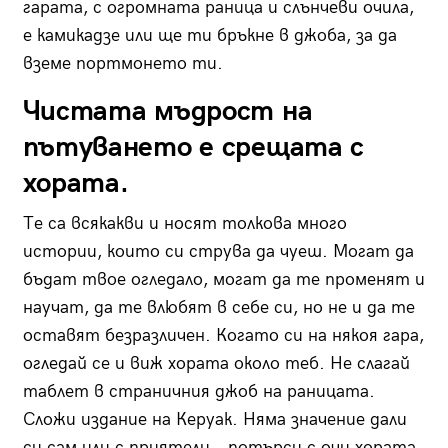
гарата, с огромната раница и слънчеви очила,
е камикадзе или ще ти бръкне в джоба, за да
вземе портмонето ти.
Чистата мъдрост на
пътуването е срещата с
хората.
Те са всякакви и носят толкова много
истории, които си струва да чуеш. Могат да
бъдат твое огледало, могат да те променят и
научат, да те влюбят в себе си, но не и да те
оставят безразличен. Когато си на някоя гара,
огледай се и виж хората около теб. Не слагай
таблет в страничния джоб на раницата.
Сложи издание на Керуак. Няма значение дали
си сам или с приятели… потърси с очи хората.