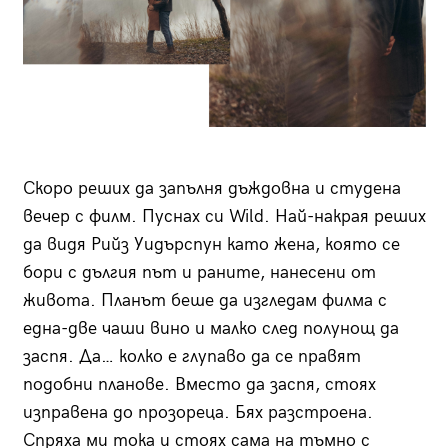
Скоро реших да запълня дъждовна и студена
вечер с филм. Пуснах си Wild. Най-накрая реших
да видя Рийз Уидърспун като жена, която се
бори с дългия път и раните, нанесени от
живота. Планът беше да изгледам филма с
една-две чаши вино и малко след полунощ да
заспя. Да… колко е глупаво да се правят
подобни планове. Вместо да заспя, стоях
изправена до прозореца. Бях разстроена.
Спряха ми тока и стоях сама на тъмно с