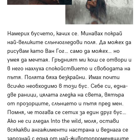
Намерих бусчето, качих се. Минавах покрай
най-великите слънчогледови поля. Да можех да
рисувам като Ван Гог… само да можех… но
умея да мечтая. Гръдният ми кош се отвори и
в него нахлуха спокойствието и свободата на
пътя. Полята бяха безкрайни. Имах почти
всичко необходимо в този бус. Себе си, една-
две раници, цялата гледка на света, вятъра
от прозорците, слънцето и пътя пред мен.
Помня, че тогава се сетих за един друг бус…
Ако не си гледал Into the wild, моля, остави
всякакви ангажименти настрана и веднага се
запознай с една от най-животопроменящите