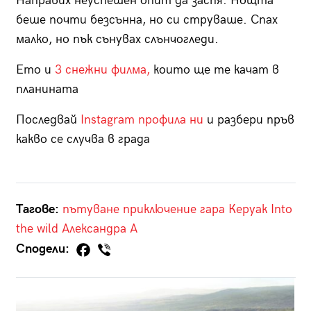
Направих неуспешен опит да заспя. Нощта
беше почти безсънна, но си струваше. Спах
малко, но пък сънувах слънчогледи.
Ето и
3 снежни филма,
които ще те качат в
планината
Последвай
Instagram профила ни
и разбери пръв
какво се случва в града
Тагове:
пътуване
приключение
гара
Керуак
Into
the wild
Александра А
Сподели: