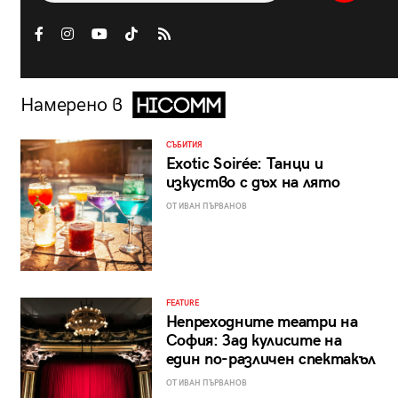
Намерено в
СЪБИТИЯ
Exotic Soirée: Танци и
изкуство с дъх на лято
ОТ ИВАН ПЪРВАНОВ
FEATURE
Непреходните театри на
София: Зад кулисите на
един по-различен спектакъл
ОТ ИВАН ПЪРВАНОВ