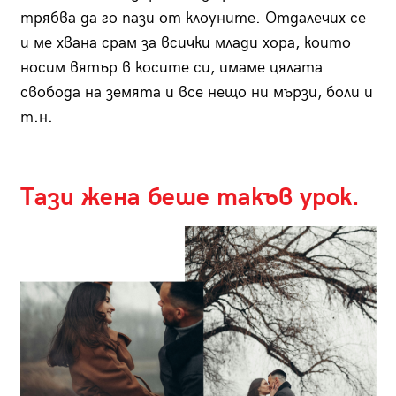
трябва да го пази от клоуните. Отдалечих се
и ме хвана срам за всички млади хора, които
носим вятър в косите си, имаме цялата
свобода на земята и все нещо ни мързи, боли и
т.н.
Тази жена беше такъв урок.