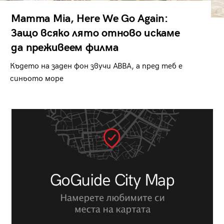
Mamma Mia, Here We Go Again:
Защо всяко лято отново искаме
да преживеем филма
Където на заден фон звучи ABBA, а пред теб е
синьото море