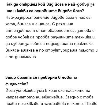
Как да открием кой вид йога е най-добър за
нас и какви са основните видове йога?
Най-разпространение видове йога у нас са:
хата, виняса и ащанга. С различна
интензивност и натовареност са, затова е
добре човек да пробва различните техники и
да избере за себе си подходящата практика.
Виняса-ащанга е по структурираща тялото и
е по-динамична.
Защо йогата се превърна в новото
физическо?
Йога успокоява ума в края или началото на
напрегнатото ни ежедневие. Заедно с това
прави по-гъвкаво и заздравява тялото. Прави