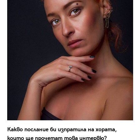
Какво послание би изпратила на хората,
които ще прочетат това интервю?