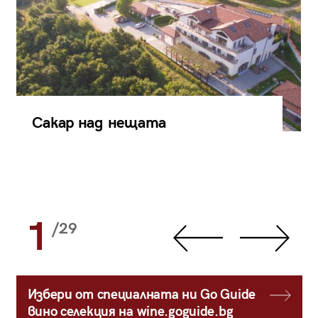
Сакар над нещата
1
/29
Избери от специалната ни Go Guide
вино селекция на wine.goguide.bg