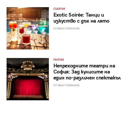
СЪБИТИЯ
Exotic Soirée: Танци и
изкуство с дъх на лято
ОТ ИВАН ПЪРВАНОВ
FEATURE
Непреходните театри на
София: Зад кулисите на
един по-различен спектакъл
ОТ ИВАН ПЪРВАНОВ