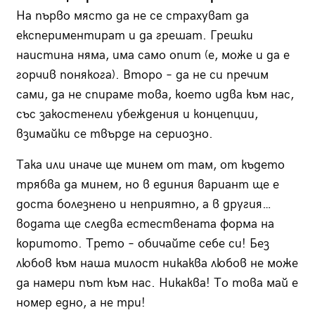
На първо място да не се страхуват да
експериментират и да грешат. Грешки
наистина няма, има само опит (е, може и да е
горчив понякога). Второ – да не си пречим
сами, да не спираме това, което идва към нас,
със закостенели убеждения и концепции,
взимайки се твърде на сериозно.
Така или иначе ще минем от там, от където
трябва да минем, но в единия вариант ще е
доста болезнено и неприятно, а в другия…
водата ще следва естествената форма на
коритото. Трето – обичайте себе си! Без
любов към наша милост никаква любов не може
да намери път към нас. Никаква! То това май е
номер едно, а не три!