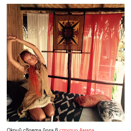
Окрий своята йога в
студио Амара