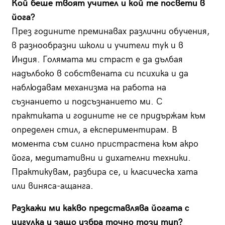
Кой беше твоят учител и кой те посвети в
йога?
През годините преминавах различни обучения,
в разнообразни школи и учители тук и в
Индия. Голямата ми страст е да дълбая
надълбоко в собствената си психика и да
наблюдавам механизма на работа на
съзнанието и подсъзнанието ми. С
практиката и годините не се придържам към
определен стил, а експериментирам. В
момента съм силно пристрастена към акро
йога, медитативни и дихателни техники.
Практикувам, разбира се, и класическа хата
или виняса-ащанга.
Разкажи ми какво представлява йогата с
цигулка и защо избра точно този тип?