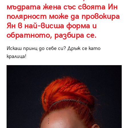
мъдрата жена със своята Ин
полярност може да провокира
Ян в най-висша форма и
обратното, разбира се.
Искаш принц до себе си? Дръж се като
кралица!