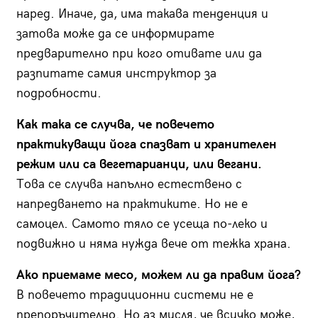
наред. Иначе, да, има такава тенденция и
затова може да се информирате
предварително при кого отивате или да
разпитате самия инструктор за
подробности.
Как така се случва, че повечето
практикуващи йога спазват и хранителен
режим или са вегетарианци, или вегани.
Това се случва напълно естествено с
напредването на практиките. Но не е
самоцел. Самото тяло се усеща по-леко и
подвижно и няма нужда вече от тежка храна.
Ако приемаме месо, можем ли да правим йога?
В повечето традиционни системи не е
препоръчително. Но аз мисля, че всичко може,