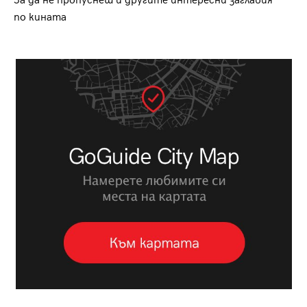
За да не пропуснеш и другите интересни заглавия
по кината