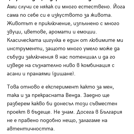
Ами случи се някак си много естествено. Йога
сама по себе си е изкуството за живота.
Животът е приключение, изпълнено с много
звуци, цветове, аромати и емоции.
Класическата цигулка е един от любимите ми
инструменти, защото много умело може да
събуди заключения в нас потенциал и да го
изведе на съзнателно ниво в комбинация с
асани и пранаями (дишане).
Това отново е експеримент както за мен,
така и за прекрасната Венда. Заедно ще
разберем какво би донесъл този съвместен
проект в бъдеще. Не знам. Досега в България
не е правено подобно нещо, залагаме на
автентичността.