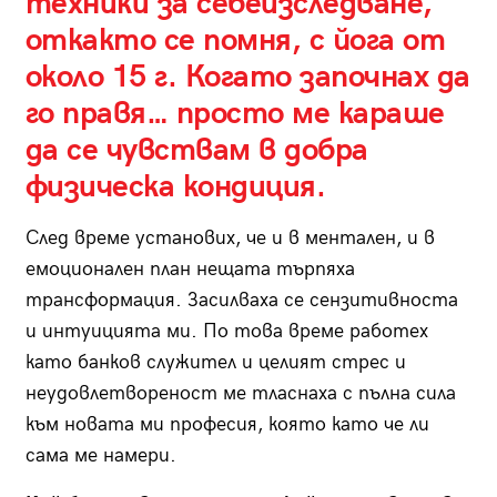
техники за себеизследване,
откакто се помня, с йога от
около 15 г. Когато започнах да
го правя… просто ме караше
да се чувствам в добра
физическа кондиция.
След време установих, че и в ментален, и в
емоционален план нещата търпяха
трансформация. Засилваха се сензитивноста
и интуицията ми. По това време работех
като банков служител и целият стрес и
неудовлетвореност ме тласнаха с пълна сила
към новата ми професия, която като че ли
сама ме намери.