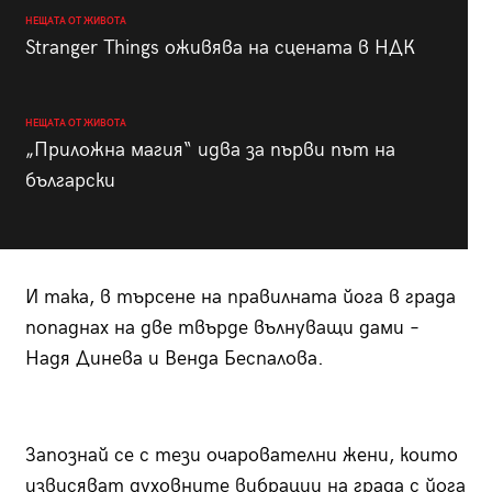
НЕЩАТА ОТ ЖИВОТА
Stranger Things оживява на сцената в НДК
НЕЩАТА ОТ ЖИВОТА
„Приложна магия“ идва за първи път на
български
И така, в търсене на правилната йога в града
попаднах на две твърде вълнуващи дами –
Надя Динева и Венда Беспалова.
Запознай се с тези очарователни жени, които
извисяват духовните вибрации на града с йога