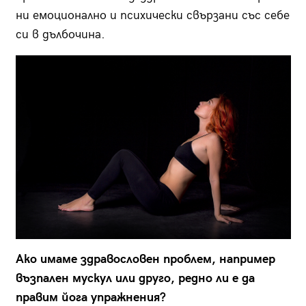
ни емоционално и психически свързани със себе
си в дълбочина.
Ако имаме здравословен проблем, например
възпален мускул или друго, редно ли е да
правим йога упражнения?