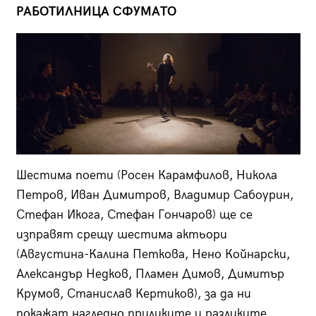
РАБОТИЛНИЦА СФУМАТО
Шестима поети (Росен Карамфилов, Никола
Петров, Иван Димитров, Владимир Сабоурин,
Стефан Икога, Стефан Гончаров) ще се
изправят срещу шестима актьори
(Августина-Калина Петкова, Нено Койнарски,
Александър Недков, Пламен Димов, Димитър
Крумов, Станислав Кертиков), за да ни
покажат нагледно приликите и разликите