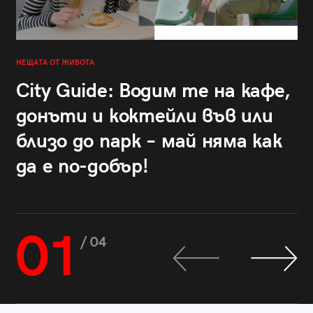
НЕЩАТА ОТ ЖИВОТА
City Guide: Водим те на кафе,
донъти и коктейли във или
близо до парк – май няма как
да е по-добър!
01
/ 04