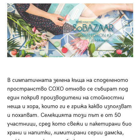
В симпатичната зелена къща на споделеното
пространство СОХО отново се събират под
един покрив производители на стойностни
неща и хора, които ги е грижа какво използват
и похапват. Селекцията този път е от 50
участници, сред кото свежи и пакетирани био
храни и напитки, лимитирани серии дамска,