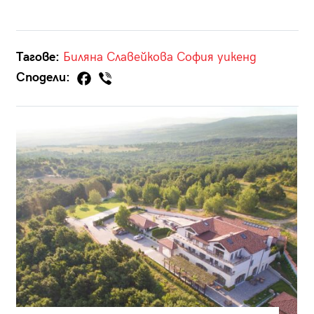
Тагове:
Биляна Славейкова
София
уикенд
Сподели: