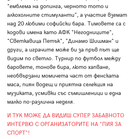
"емблема на допинга, черното тото и
алкохолните стимуланти", а участие вземат
над 20 любими софийски бара. Тимовете са с
кодови имена като АФК "Негодниците",
"Светкавица Петък", "Динамо Шишман" и
други, а играчите може би за пръв път ще
видим по светло. Турнир по футбол между
баровете, тонове бира, люто хапване,
необвързани момичета част от фенската
маса, пиян водещ и приятна селекция на
музиката, усмивки със съмишленици и една
малко по-различна неделя.
И ТУК МОЖЕ ДА ВИДИШ СУПЕР ЗАБАВНОТО
ИНТЕРВЮ С ОРГАНИЗАТОРИТЕ НА "ПИЯ ЗА
СПОРТ"!