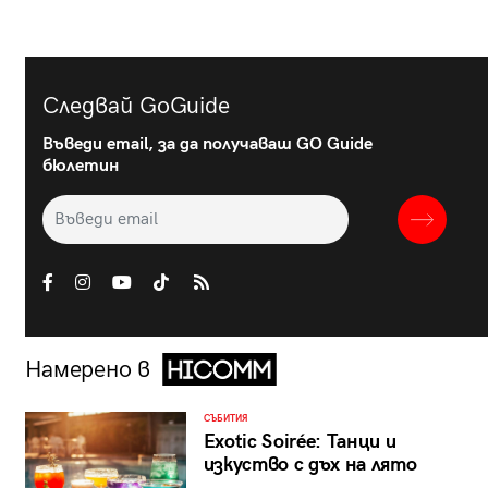
Следвай GoGuide
Въведи email, за да получаваш GO Guide
бюлетин
Намерено в
СЪБИТИЯ
Exotic Soirée: Танци и
изкуство с дъх на лято