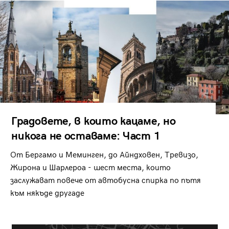
Градовете, в които кацаме, но
никога не оставаме: Част 1
От Бергамо и Меминген, до Айндховен, Тревизо,
Жирона и Шарлероа - шест места, които
заслужават повече от автобусна спирка по пътя
към някъде другаде