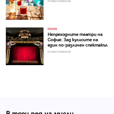
ОТ ИВАН ПЪРВАНОВ
FEATURE
Непреходните театри на
София: Зад кулисите на
един по-различен спектакъл
ОТ ИВАН ПЪРВАНОВ
В този ред на мисли