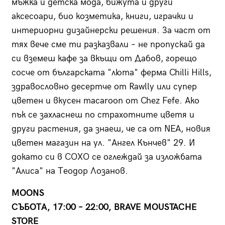
мъжка и детска мода, бижута и други
аксесоари, био козметика, книги, играчки и
интериорни дизайнерски решения. За част от
тях вече сме ти разказвали – не пропускай да
си вземеш кафе за вкъщи от Дабов, горещо
сосче от българската "люта" ферма Chilli Hills,
здравословно десертче от Rawlly или супер
цветен и вкусен macaroon от Chez Fefe. Ако
пък се захласнеш по страхотните цветя и
други растения, да знаеш, че са от NEA, новия
цветен магазин на ул. "Ангел Кънчев" 29. И
докато си в СОХО се оглеждай за изложбата
"Алиса" на Теодор Лозанов.
MOONS
СЪБОТА, 17:00 – 22:00, BRAVE MOUSTACHE
STORE