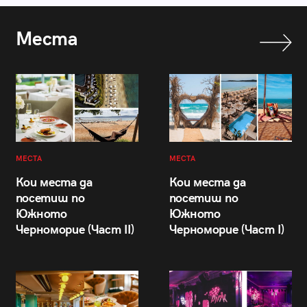
Места
МЕСТА
МЕСТА
Кои места да
Кои места да
посетиш по
посетиш по
Южното
Южното
Черноморие (Част II)
Черноморие (Част I)