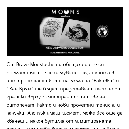
От Brave Moustache ни обещаха да не си
поемат дъх и не се шегуваха. Тази събота в
арт пространството на ъгъла на "Раковки" и
"Хан Крум" ще бъдят представени шест нови
графики върху лимитирани принтове на
ситопечат, както и нови пролетни тениски и
качулки. Ако пък имаш късмет, може все още да
хванеш и някоя бутилка от лимитираната