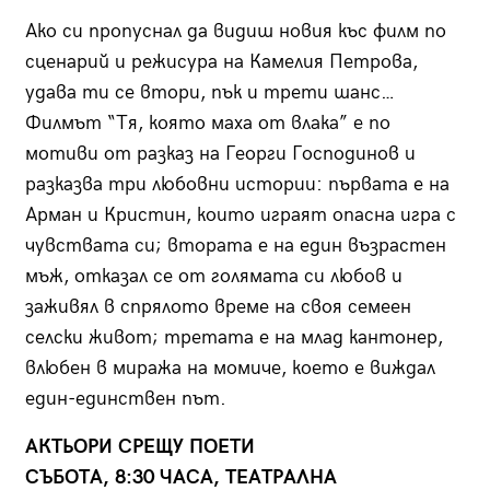
Ако си пропуснал да видиш новия къс филм по
сценарий и режисура на Камелия Петрова,
удава ти се втори, пък и трети шанс…
Филмът “Тя, която маха от влака” е по
мотиви от разказ на Георги Господинов и
разказва три любовни истории: първата е на
Арман и Кристин, които играят опасна игра с
чувствата си; втората е на един възрастен
мъж, отказал се от голямата си любов и
заживял в спрялото време на своя семеен
селски живот; третата е на млад кантонер,
влюбен в миража на момиче, което е виждал
един-единствен път.
АКТЬОРИ СРЕЩУ ПОЕТИ
СЪБОТА, 8:30 ЧАСА, ТЕАТРАЛНА