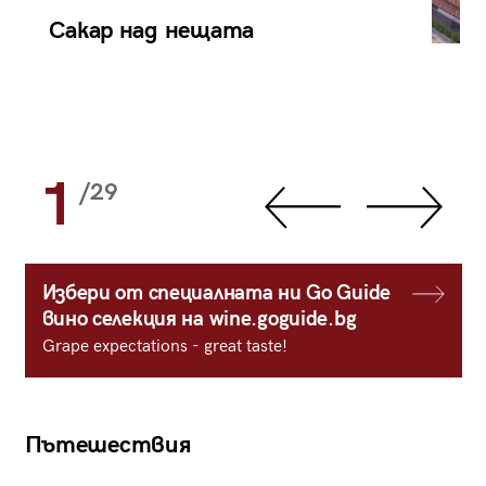
Сакар над нещата
1
/29
Избери от специалната ни Go Guide
вино селекция на wine.goguide.bg
Grape expectations - great taste!
Пътешествия