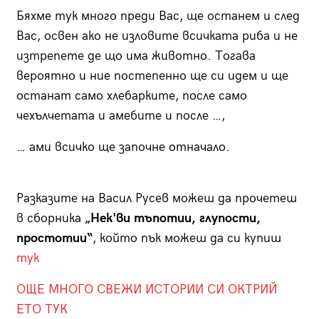
Бяхме тук много преди Вас, ще останем и след
Вас, освен ако не изловите всичката риба и не
изтрепете де що има животно. Тогава
вероятно и ние постепенно ще си идем и ще
останат само хлебарките, после само
чехълчетата и амебите и после …,
… ами всичко ще започне отначало.
Разказите на Васил Русев можеш да прочетеш
в сборника
„Нек'ви тъпотии, глупости,
простотии“
, който пък можеш да си купиш
тук
ОЩЕ МНОГО СВЕЖИ ИСТОРИИ СИ ОКТРИЙ
ЕТО ТУК