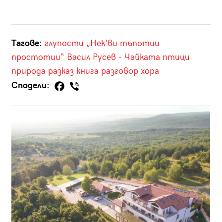
Тагове:
глупости
„Нек'ви тъпотии
простотии“
Васил Русев - Чайката
птици
природа
разказ
книга
разговор
хора
Сподели: