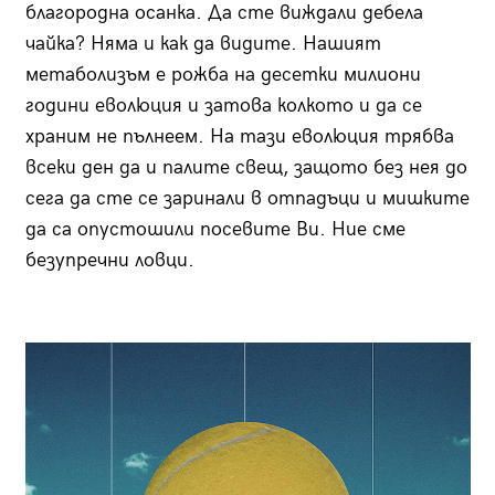
благородна осанка. Да сте виждали дебела
чайка? Няма и как да видите. Нашият
метаболизъм е рожба на десетки милиони
години еволюция и затова колкото и да се
храним не пълнеем. На тази еволюция трябва
всеки ден да и палите свещ, защото без нея до
сега да сте се заринали в отпадъци и мишките
да са опустошили посевите Ви. Ние сме
безупречни ловци.