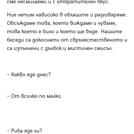
сме несмилаеми и с отвратителен вкус.
Ние летим нависоко в облаците и разговаряме.
Обсъждаме това, което виждаме и чуваме,
това което е било и което ще бъде. Нашите
беседи са докоснати от свръхестественото и
са изпълнени с дълбок и мистичен смисъл.
– Какво яде днес?
– От всичко по малко.
– Риба яде ли?