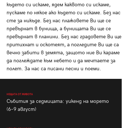
където си искаме, ядем каквото си искаме,
пускаме по някое ако където си искаме. Без нас
сте за никъде. Без нас плажовете Ви ще се
превърнат в бунища, а бунищата Ви ще се
превърнат в планини. Без нас градовете Ви ще
притихнат и оскотеят, а погледите Ви ще са
вечно забити в земята, защото ние Ви караме
да поглеждате към небето и да мечтаете за
полет. За нас са писани песни и поеми.
НЕЩАТА ОТ ЖИВОТА
Събития за седмицата: уикенд на морето
(6–9 август)