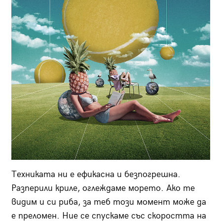
Техниката ни е ефикасна и безпогрешна.
Разперили криле, оглеждаме морето. Ако те
видим и си риба, за теб този момент може да
е преломен. Ние се спускаме със скоростта на