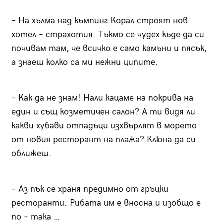
– На хълма над къмпинг Корал строят нов
хотел – страхотия. Тъкмо се чудех къде да си
почивам там, че всичко е само камъни и пясък,
а знаеш колко са ми нежни ципите.
– Как да не знам! Нали кацаме на покрива на
един и същ козметичен салон? А ти видя ли
какви хубави отпадъци изхвърлят в морето
от новия ресторант на плажа? Клюна да си
оближеш.
– Аз пък се храня предимно от гръцки
ресторанти. Рибата им е вносна и изобщо е
по – така …