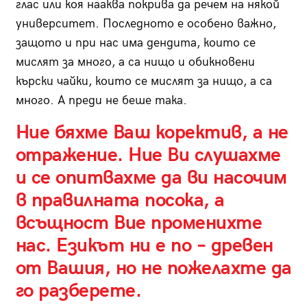
глас или коя нааква покрива да речем на някой
университет. Последното е особено важно,
защото и при нас има дендита, които се
мислят за много, а са нищо и обикновени
кърски чайки, които се мислят за нищо, а са
много. А преди не беше така.
Ние бяхме Ваш коректив, а не
отражение. Ние Ви слушахме
и се опитвахме да ви насочим
в правилната посока, а
всъщност Вие променихте
нас. Езикът ни е по – древен
от Вашия, но не пожелахте да
го разберете.