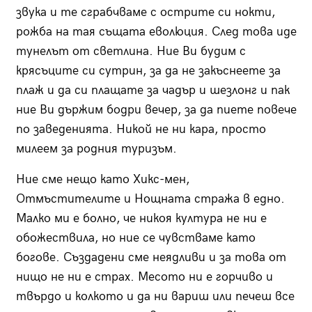
звука и те сграбчваме с острите си нокти,
рожба на тая същата еволюция. След това иде
тунелът от светлина. Ние Ви будим с
крясъците си сутрин, за да не закъснеете за
плаж и да си плащате за чадър и шезлонг и пак
ние Ви държим бодри вечер, за да пиете повече
по заведенията. Никой не ни кара, просто
милеем за родния туризъм.
Ние сме нещо като Хикс-мен,
Отмъстителите и Нощната стража в едно.
Малко ми е болно, че никоя култура не ни е
обожествила, но ние се чувстваме като
богове. Създадени сме неядливи и за това от
нищо не ни е страх. Месото ни е горчиво и
твърдо и колкото и да ни вариш или печеш все