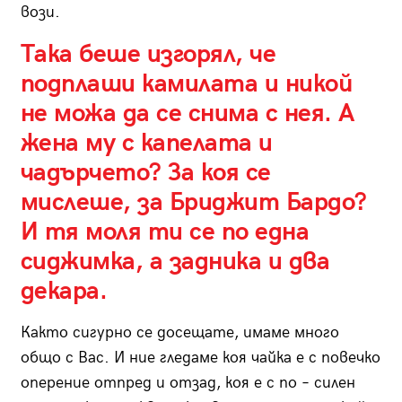
вози.
Така беше изгорял, че
подплаши камилата и никой
не можа да се снима с нея. А
жена му с капелата и
чадърчето? За коя се
мислеше, за Бриджит Бардо?
И тя моля ти се по една
сиджимка, а задника и два
декара.
Както сигурно се досещате, имаме много
общо с Вас. И ние гледаме коя чайка е с повечко
оперение отпред и отзад, коя е с по – силен