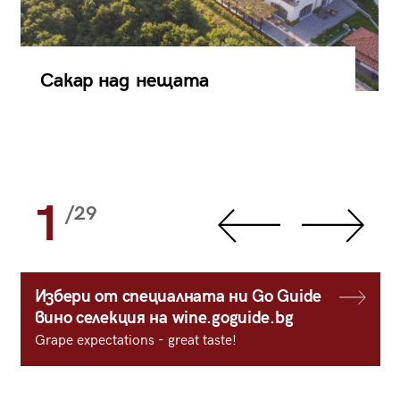
Сакар над нещата
1
/29
Избери от специалната ни Go Guide
вино селекция на wine.goguide.bg
Grape expectations - great taste!