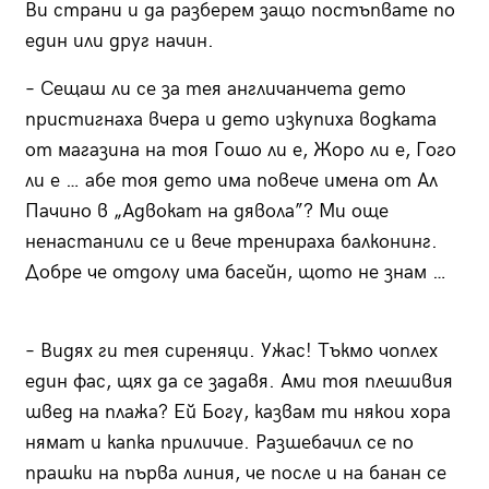
Ви страни и да разберем защо постъпвате по
един или друг начин.
– Сещаш ли се за тея англичанчета дето
пристигнаха вчера и дето изкупиха водката
от магазина на тоя Гошо ли е, Жоро ли е, Гого
ли е … абе тоя дето има повече имена от Ал
Пачино в „Адвокат на дявола”? Ми още
ненастанили се и вече тренираха балконинг.
Добре че отдолу има басейн, щото не знам …
– Видях ги тея сиреняци. Ужас! Тъкмо чоплех
един фас, щях да се задавя. Ами тоя плешивия
швед на плажа? Ей Богу, казвам ти някои хора
нямат и капка приличие. Разшебачил се по
прашки на първа линия, че после и на банан се