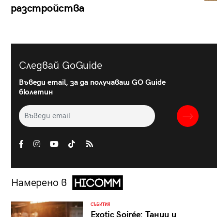
разстройства
Следвай GoGuide
Въведи email, за да получаваш GO Guide
бюлетин
Намерено в
СЪБИТИЯ
Exotic Soirée: Танци и