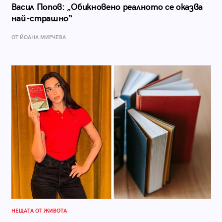
Васил Попов: „Обикновено реалното се оказва
най-страшно“
ОТ ЙОАНА МИРЧЕВА
НЕЩАТА ОТ ЖИВОТА