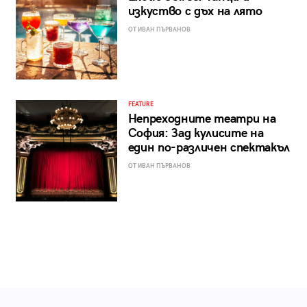
изкуство с дъх на лято
ОТ ИВАН ПЪРВАНОВ
FEATURE
Непреходните театри на
София: Зад кулисите на
един по-различен спектакъл
ОТ ИВАН ПЪРВАНОВ