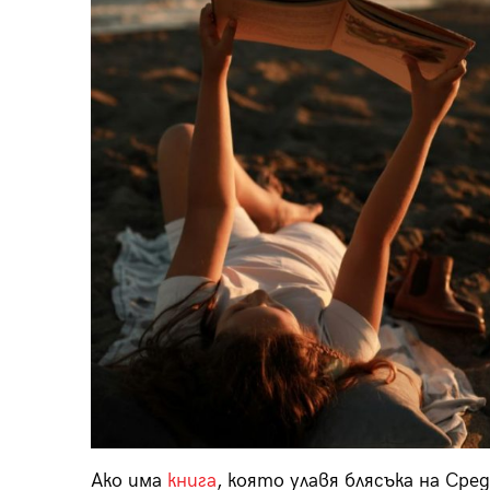
Ако има
книга
, която улавя блясъка на Сре