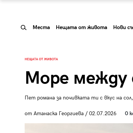
Места
Нещата от живота
Нови с
НЕЩАТА ОТ ЖИВОТА
Море между
Пет романа за почивката ти с вкус на сол,
от Атанаска Георгиева / 02.07.2026
0 
 Shareable:
Summer Prelude: ка
лги вечери и
започва лятото в 