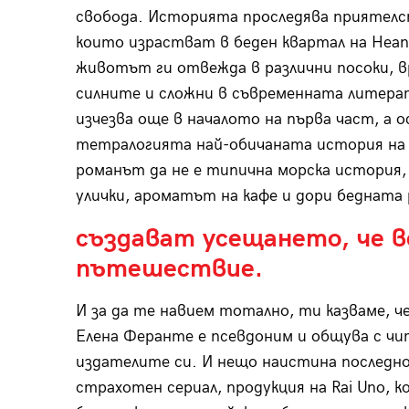
свобода. Историята проследява приятелс
които израстват в беден квартал на Неапо
животът ги отвежда в различни посоки, в
силните и сложни в съвременната литера
изчезва още в началото на първа част, а
тетралогията най-обичаната история на 
романът да не е типична морска история
улички, ароматът на кафе и дори бедната
създават усещането, че в
пътешествие.
И за да те навием тотално, ти казваме, ч
Елена Феранте е псевдоним и общува с ч
издателите си. И нещо наистина последно,
страхотен сериал, продукция на Rai Uno,