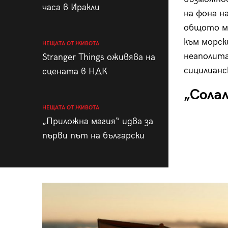
часа в Иракли
на фона н
общото ме
към морск
НЕЩАТА ОТ ЖИВОТА
неаполита
Stranger Things оживява на
сицилианс
сцената в НДК
„Солал
НЕЩАТА ОТ ЖИВОТА
„Приложна магия“ идва за
първи път на български