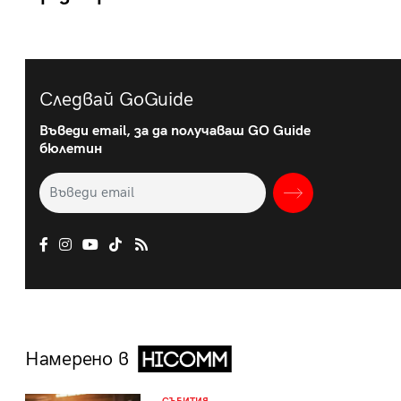
Следвай GoGuide
Въведи email, за да получаваш GO Guide
бюлетин
Намерено в