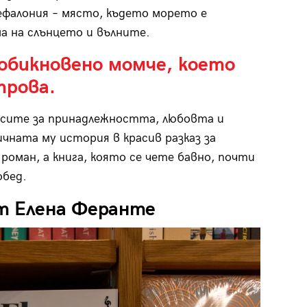
ефалония – място, където морето е
а на слънцето и вълните.
еобикновено момче, което
трова.
осите за принадлежността, любовта и
чната му история в красив разказ за
роман, а книга, която се чете бавно, почти
обед.
т Елена Феранте