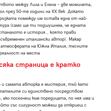
твото между Лила и Елена – две момичета,
л през 50-те години на XX век. Докато
ръзката помежду им остава една от най-
тура (само ще ти подшушнем, че едната
 останалото е история… която прави
съвременен италиански автор). Макар
, атмосферата на Южна Италия, тесните
 реалност на места
сяка страница е кратко
е и самата авторка е мистерия, тъй като
итателите си единствено посредством
 ако посегнеш към поредицата, по нея има и
 който със сигурност можеш да откриеш с