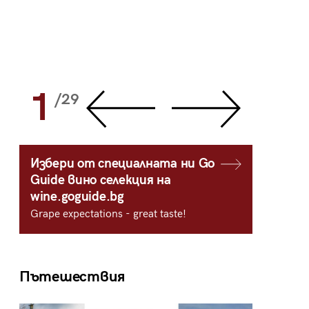
1
2
/29
/
Избери от специалната ни Go
Guide вино селекция на
wine.goguide.bg
Grape expectations - great taste!
Пътешествия