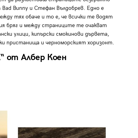
а Bad Bunny и Стефан Вълдобрев. Едно е
жду тях обаче и то е, че всички те водят
ия бряг и между страниците те очакват
нски улици, кипърски смокинови дървета,
ки пристанища и черноморският хоризонт.
“ от Албер Коен