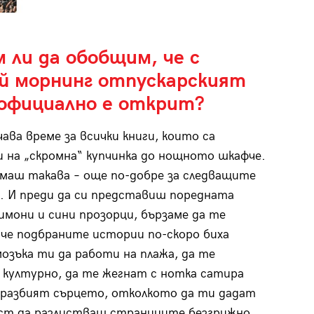
 ли да обобщим, че с
й морнинг отпускарският
 официално е открит?
чава време за всички книги, които са
 на „скромна“ купчинка до нощното шкафче.
ямаш такава – още по-добре за следващите
. И преди да си представиш поредната
лимони и сини прозорци, бързаме да те
 че подбраните истории по-скоро биха
мозъка ти да работи на плажа, да те
културно, да те жегнат с нотка сатира
 разбият сърцето, отколкото да ти дадат
ст да разлистваш страниците безгрижно