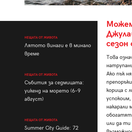
Можем
Джула
НЕЩАТА ОТ ЖИВОТА
сезон
Лятото винаги е в минало
време
Това озна
натрупани
Ако пък н
НЕЩАТА ОТ ЖИВОТА
препоръки
Събития за седмицата:
корица с 
уикенд на морето (6–9
успокоим,
август)
накарали 
обогатят 
НЕЩАТА ОТ ЖИВОТА
или да ти
Summer City Guide: 72
възможно