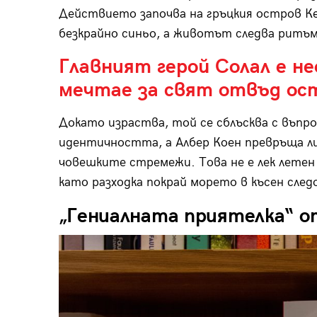
Действието започва на гръцкия остров К
безкрайно синьо, а животът следва ритъм
Главният герой Солал е н
мечтае за свят отвъд ос
Докато израства, той се сблъсква с въпр
идентичността, а Албер Коен превръща ли
човешките стремежи. Това не е лек летен 
като разходка покрай морето в късен след
„Гениалната приятелка“ о