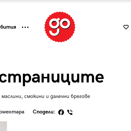
ъбития
 страниците
 маслини, смокини и далечни брегове
коментара
Сподели:
к
Tender is the Wine – Какво
чаша
се пие на Лазурния бряг