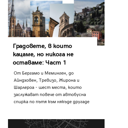
Градовете, в които
кацаме, но никога не
оставаме: Част 1
От Бергамо и Меминген, до
Айндховен, Тревизо, Жирона и
Шарлероа - шест места, които
заслужават повече от автобусна
спирка по пътя към някъде другаде