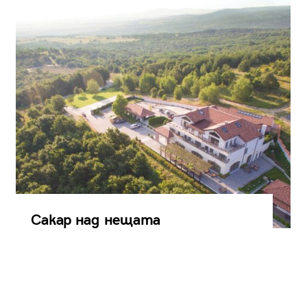
Сакар над нещата