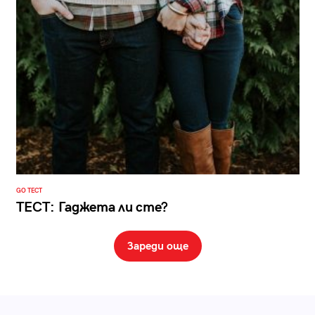
GO ТЕСТ
ТЕСТ: Гаджета ли сте?
Зареди още