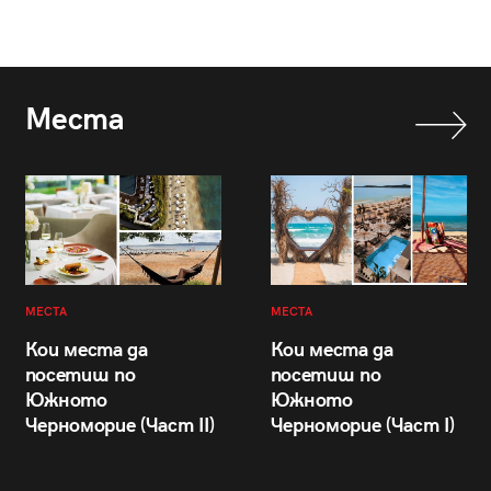
Места
МЕСТА
МЕСТА
Кои места да
Кои места да
посетиш по
посетиш по
Южното
Южното
Черноморие (Част II)
Черноморие (Част I)