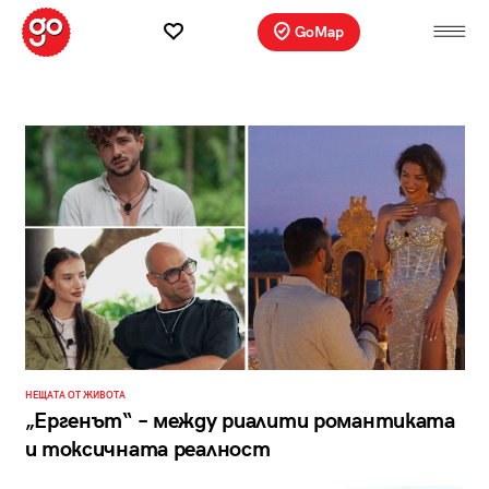
GoMap
НЕЩАТА ОТ ЖИВОТА
„Ергенът“ – между риалити романтиката
и токсичната реалност