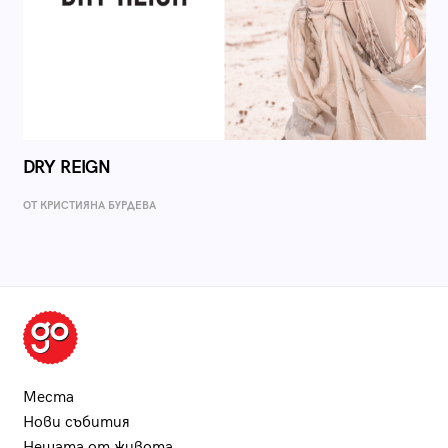
DRY REIGN
ОТ КРИСТИЯНА БУРДЕВА
Места
Нови събития
Нещата от живота