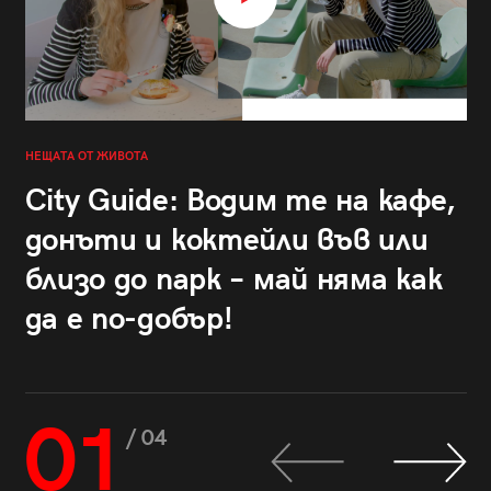
НЕЩАТА ОТ ЖИВОТА
City Guide: Водим те на кафе,
донъти и коктейли във или
близо до парк – май няма как
да е по-добър!
01
/ 04