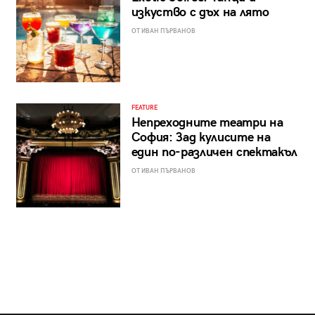
изкуство с дъх на лято
ОТ ИВАН ПЪРВАНОВ
FEATURE
Непреходните театри на
София: Зад кулисите на
един по-различен спектакъл
ОТ ИВАН ПЪРВАНОВ