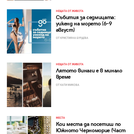
НЕЩАТА ОТ ЖИВОТА
Събития за седмицата:
уикенд на морето (6–9
август)
ОТ КРИСТИЯНА БУРДЕВА
НЕЩАТА ОТ ЖИВОТА
Лятото винаги е в минало
време
ОТ КАТИ МИКОВА
МЕСТА
Кои места да посетиш по
Южното Черноморие (Част