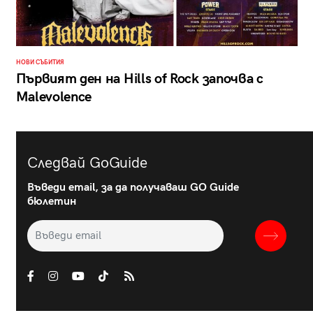
НОВИ СЪБИТИЯ
Първият ден на Hills of Rock започва с
Malevolence
Следвай GoGuide
Въведи email, за да получаваш GO Guide
бюлетин