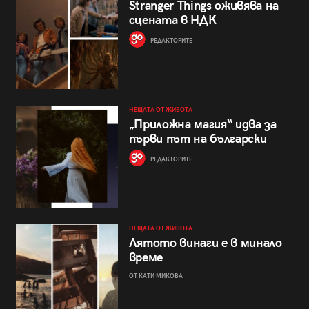
Stranger Things оживява на
сцената в НДК
РЕДАКТОРИТЕ
НЕЩАТА ОТ ЖИВОТА
„Приложна магия“ идва за
първи път на български
РЕДАКТОРИТЕ
НЕЩАТА ОТ ЖИВОТА
Лятото винаги е в минало
време
ОТ КАТИ МИКОВА