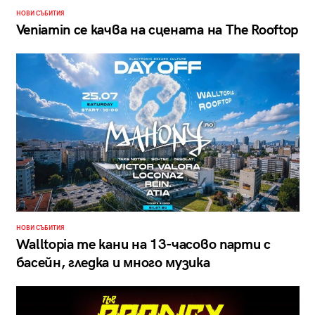
НОВИ СЪБИТИЯ
Veniamin се качва на сцената на The Rooftop
НОВИ СЪБИТИЯ
Walltopia те кани на 13-часово парти с
басейн, гледка и много музика