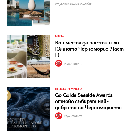
ОТ ДЕСИСЛАВА МАКЪЛРЕЙТ
МЕСТА
Кои места да посетиш по
Южното Черноморие (Част
II)
РЕДАКТОРИТЕ
НЕЩАТА ОТ ЖИВОТА
Go Guide Seaside Awards
отново събират най-
доброто по Черноморието
РЕДАКТОРИТЕ