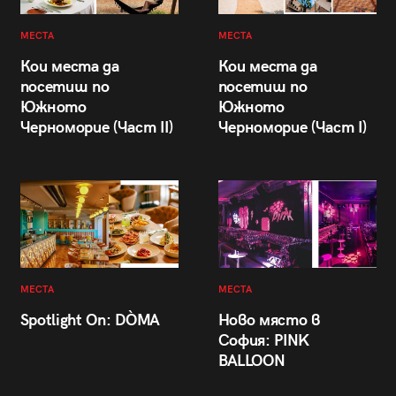
МЕСТА
МЕСТА
Кои места да
Кои места да
посетиш по
посетиш по
Южното
Южното
Черноморие (Част II)
Черноморие (Част I)
МЕСТА
МЕСТА
Spotlight On: DÒMA
Ново място в
София: PINK
BALLOON