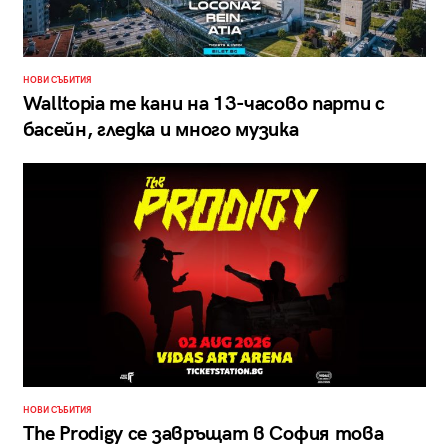
НОВИ СЪБИТИЯ
Walltopia те кани на 13-часово парти с
басейн, гледка и много музика
НОВИ СЪБИТИЯ
The Prodigy се завръщат в София това