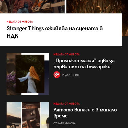
НЕЩАТА ОТ ЖИВОТА
Stranger Things оживява на сцената в
НДК
НЕЩАТА ОТ ЖИВОТА
„Приложна магия“ идва за
първи път на български
РЕДАКТОРИТЕ
НЕЩАТА ОТ ЖИВОТА
Лятото винаги е в минало
време
ОТ КАТИ МИКОВА