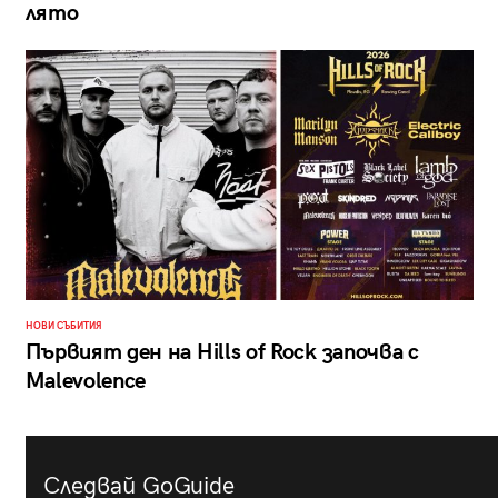
лято
НОВИ СЪБИТИЯ
Първият ден на Hills of Rock започва с
Malevolence
Следвай GoGuide