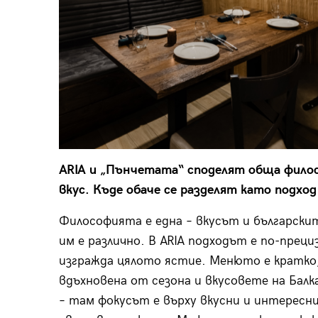
ARIA и „Пънчетата“ споделят обща филос
вкус. Къде обаче се разделят като подхо
Философията е една – вкусът и български
им е различно. В ARIA подходът е по-преци
изгражда цялото ястие. Менюто е кратко, 
вдъхновена от сезона и вкусовете на Бал
– там фокусът е върху вкусни и интересн