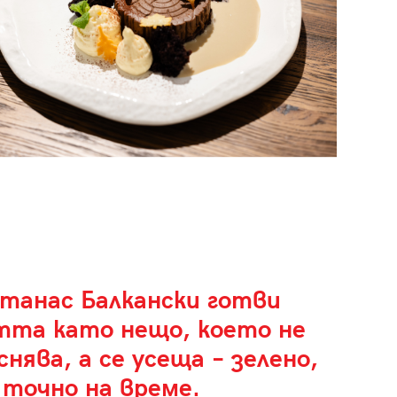
танас Балкански готви
тта като нещо, което не
снява, а се усеща – зелено,
 точно на време.