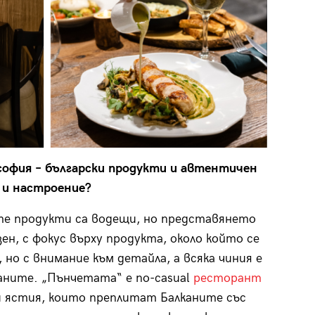
офия – български продукти и автентичен
д и настроение?
те продукти са водещи, но представянето
зен, с фокус върху продукта, около който се
но с внимание към детайла, а всяка чиния е
каните. „Пънчетата“ е по-casual
ресторант
и ястия, които преплитат Балканите със