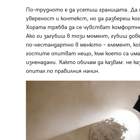
По-трудното е да усетиш границата. Да 
увереност и контекст, но да разбереш ког
Хората трябва да се чувстват комфортн
Ако ги загубиш в този момент, губиш дов
по-нестандартно в менюто – елемент, к
гостите опитват нещо, към което са има
изненадани. Както обичам да казвам: не каз
опитал по правилния начин.