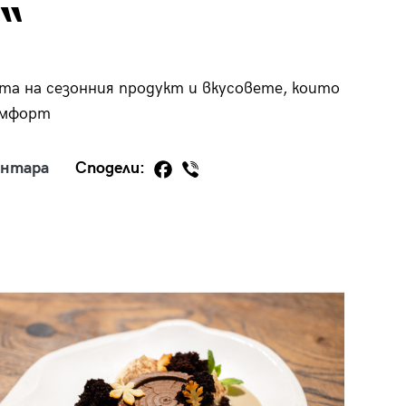
“
та на сезонния продукт и вкусовете, които
омфорт
29
/29
ентара
Сподели: