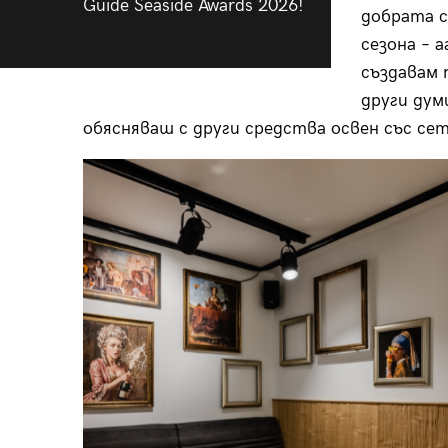
Guide Seaside Awards 2026!
добрата с
сезона – 
създавам 
други дум
обясняваш с други средства освен със се