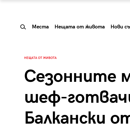
Места
Нещата от живота
Нови с
НЕЩАТА ОТ ЖИВОТА
Сезонните 
шеф-готвач
Балкански от
 Shareable:
Summer Prelude: ка
лги вечери и
започва лятото в 