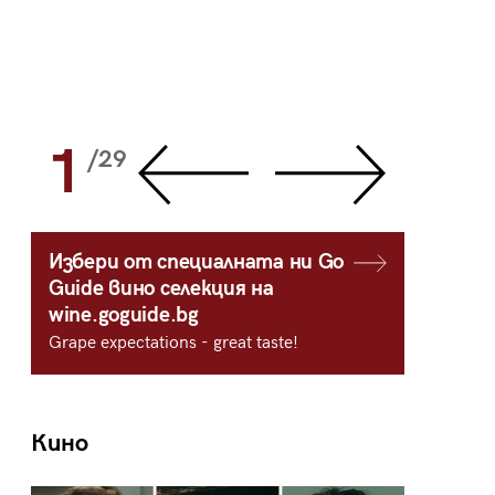
1
2
/29
/
Избери от специалната ни Go
Guide вино селекция на
wine.goguide.bg
Grape expectations - great taste!
Кино