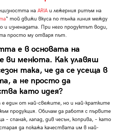
ецизността на
ARIA
и лежерния ритъм на
та
“ той движи вкуса по тънка линия между
 и изненадата. При него продуктът води,
та просто му отваря път.
тта е в основата на
е ви менюта. Как улавяш
езон така, че да се усеща в
а, а не просто да
ства като идея?
е един от най-свежите, но и най-кратките
към продукция. Обичам да работя с първите
а – спанак, лапад, див чесън, коприва, – като
 старая да покажа качествата им в най-