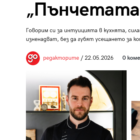
„Пънчетата
пания
Говорим си за интуицията в кухнята, сила
изненадват, без да губят усещането за к
28
/29
редакторите
/ 22.05.2026
0 ком