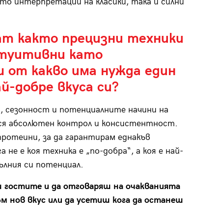
о интерпретации на класики, така и силни
т както прецизни техники
нтуитивни като
 от какво има нужда един
ай-добре вкуса си?
с, сезонност и потенциалните начини на
рся абсолютен контрол и консистентност.
протеини, за да гарантирам еднакъв
не е коя техника е „по-добра“, а коя е най-
ълния си потенциал.
ш гостите и да отговаряш на очакванията
ъм нов вкус или да усетиш кога да останеш