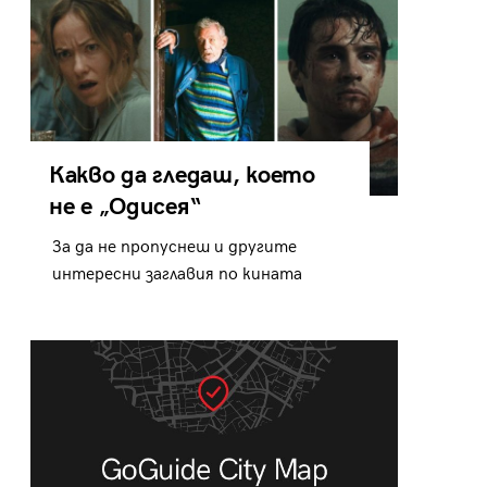
Какво да гледаш, което
не е „Одисея“
За да не пропуснеш и другите
интересни заглавия по кината