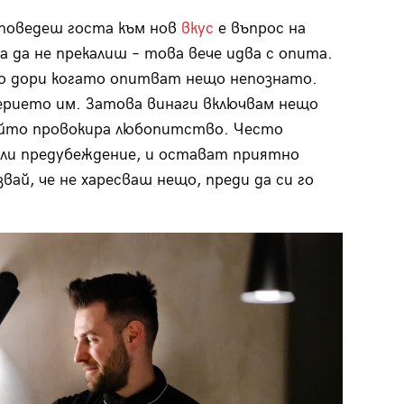
поведеш госта към нов
вкус
е въпрос на
а да не прекалиш – това вече идва с опита.
о дори когато опитват нещо непознато.
ерието им. Затова винаги включвам нещо
ойто провокира любопитство. Често
ли предубеждение, и остават приятно
вай, че не харесваш нещо, преди да си го