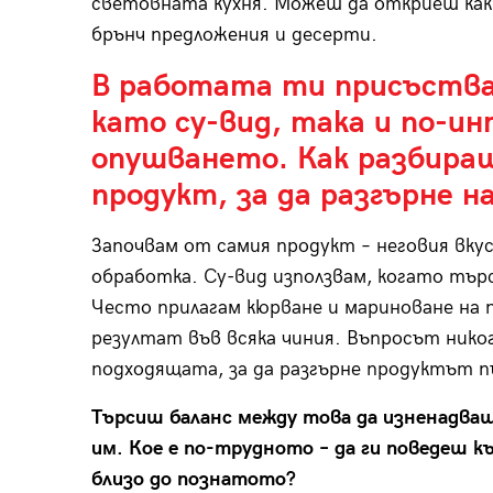
световната кухня. Можеш да откриеш какт
брънч предложения и десерти.
В работата ти присъства
като су-вид, така и по-и
опушването. Как разбираш
продукт, за да разгърне н
Започвам от самия продукт – неговия вку
обработка. Су-вид използвам, когато тъ
Често прилагам кюрване и мариноване на 
резултат във всяка чиния. Въпросът никога 
подходящата, за да разгърне продуктът п
Търсиш баланс между това да изненадва
им. Кое е по-трудното – да ги поведеш к
близо до познатото?