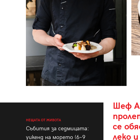
Шеф А
проле
НЕЩАТА ОТ ЖИВОТА
се обя
Събития за седмицата:
леко и
уикенд на морето (6–9