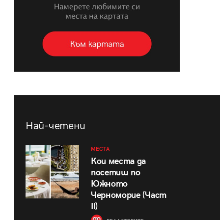
Най-четени
МЕСТА
Кои места да
посетиш по
Южното
Черноморие (Част
II)