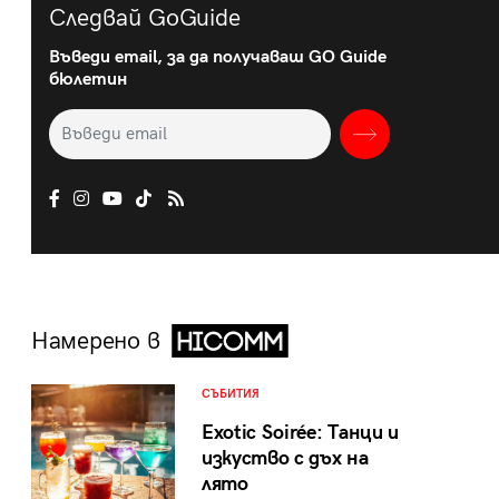
Следвай GoGuide
Въведи email, за да получаваш GO Guide
бюлетин
Намерено в
СЪБИТИЯ
Exotic Soirée: Танци и
изкуство с дъх на
лято