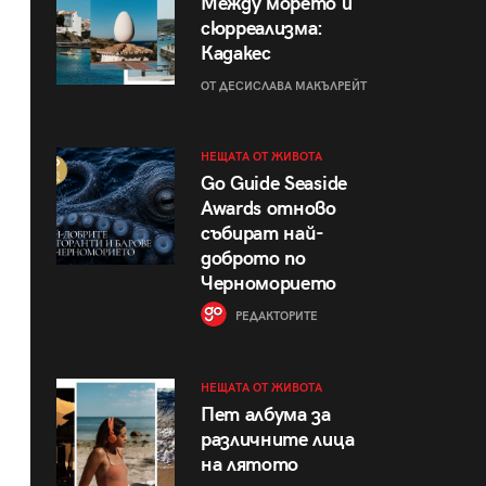
Между морето и
сюрреализма:
Кадакес
ОТ ДЕСИСЛАВА МАКЪЛРЕЙТ
НЕЩАТА ОТ ЖИВОТА
Go Guide Seaside
Awards отново
събират най-
доброто по
Черноморието
РЕДАКТОРИТЕ
НЕЩАТА ОТ ЖИВОТА
Пет албума за
различните лица
на лятото