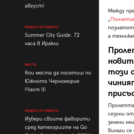
август)
Между пр
„
Пънчета
познатото
НЕЩАТА ОТ ЖИВОТА
Summer City Guide: 72
а техника
часа в Иракли
Проле
новит
МЕСТА
този с
Кои места да посетиш по
чиният
Южното Черноморие
(Част II)
присъ
Пролетта 
НЕЩАТА ОТ ЖИВОТА
сезони от
Избери своите фаворити
зелени нещ
сред категориите на Go
винаги се