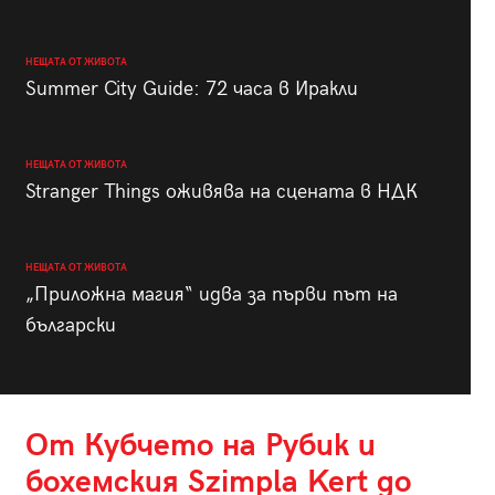
НЕЩАТА ОТ ЖИВОТА
Summer City Guide: 72 часа в Иракли
НЕЩАТА ОТ ЖИВОТА
Stranger Things оживява на сцената в НДК
НЕЩАТА ОТ ЖИВОТА
„Приложна магия“ идва за първи път на
български
От Кубчето на Рубик и
бохемския Szimpla Kert до