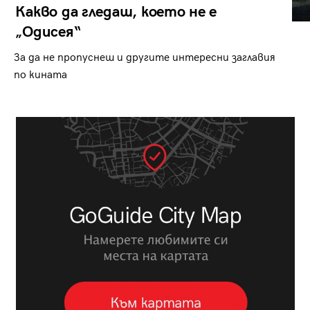
Какво да гледаш, което не е
„Одисея“
За да не пропуснеш и другите интересни заглавия
по кината