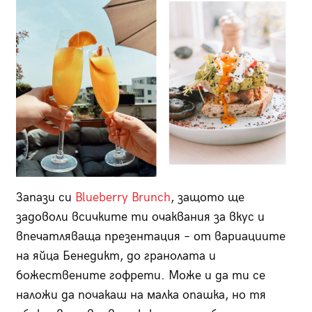
Запази си
Blueberry Brunch
, защото ще
задоволи всичките ти очаквания за вкус и
впечатляваща презентация – от вариациите
на яйца Бенедикт, до гранолата и
божествените гофрети. Може и да ти се
наложи да почакаш на малка опашка, но тя