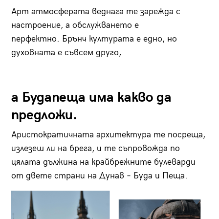
Арт атмосферата веднага те зарежда с
настроение, а обслужването е
перфектно. Брънч културата е едно, но
духовната е съвсем друго,
а Будапеща има какво да
предложи.
Аристократичната архитектура те посреща,
излезеш ли на брега, и те съпровожда по
цялата дължина на крайбрежните булеварди
от двете страни на Дунав – Буда и Пеща.