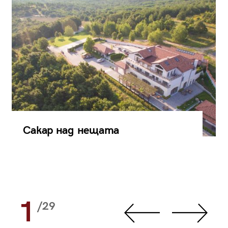
Сакар над нещата
1
/29