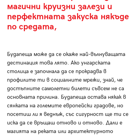
магични круизни залези и
перфектната закуска някъде
по средата,
Будапеща може да се окаже най-вълнуващата
дестинация това лято. Ако унгарската
столица е започнала да се прокрадва в
профилите ти в социалните мрежи, знай, че
достъпните самолетни билети съвсем не са
основната причина. Будапеща остава някак в
сянката на големите европейски градове, но
посетиш ли я веднъж, със сигурност ще ти се
иска да се връщаш отново и отново. Дали е
магията на реката или архитектурното