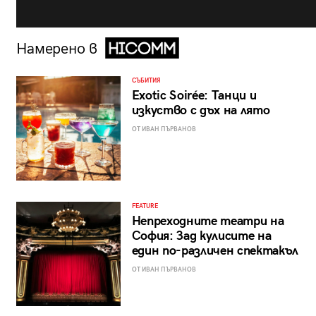
Намерено в
СЪБИТИЯ
Exotic Soirée: Танци и
изкуство с дъх на лято
ОТ ИВАН ПЪРВАНОВ
FEATURE
Непреходните театри на
София: Зад кулисите на
един по-различен спектакъл
ОТ ИВАН ПЪРВАНОВ