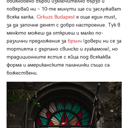
обикновено върви изключително бързо и
повярвай ни – 10-те минути ще си заслужават
всяка хапка.
Cirkuzs Budapest
е още един must,
за да започне денят с добро настроение. Тук в
менюто можеш да откриеш и малко по-
различни предложения за
брънч
(довери ни се за
тортията с дърпано свинско и гуакамоле), но
традиционните ястия с яйца под всякаква
форма и американските палачинки също са
божествени.