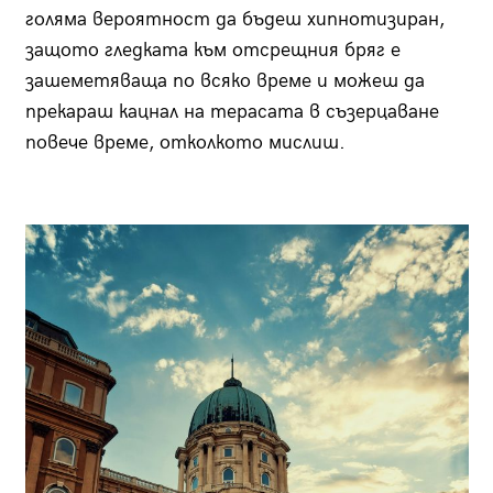
голяма вероятност да бъдеш хипнотизиран,
защото гледката към отсрещния бряг е
зашеметяваща по всяко време и можеш да
прекараш кацнал на терасата в съзерцаване
повече време, отколкото мислиш.