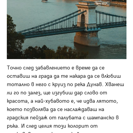
Точно след забавлението е време да се
оставиш на града да те накара да се влюбиш
тотално в него с круиз по река Дунав. Хванеш
ли го по залез, ще изгубиш дар слово от
красота, а най-хубавото е, че идва лятото,
което позволява да се наслаждаваш на
градския пейзаж от палубата с шампанско в
ръка. И след целия този колорит от