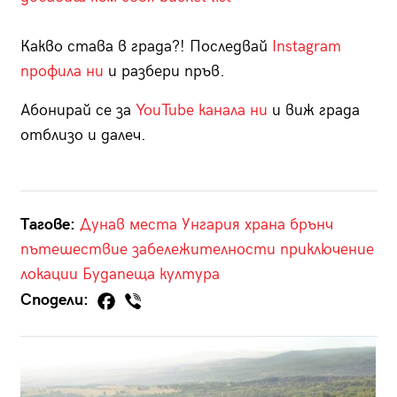
Какво става в града?! Последвай
Instagram
профила ни
и разбери пръв.
Абонирай се за
YouTube канала ни
и виж града
отблизо и далеч.
Тагове:
Дунав
места
Унгария
храна
брънч
пътешествие
забележителности
приключение
локации
Будапеща
култура
Сподели: