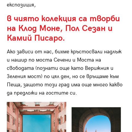
експозиция,
в чиято колекция са творби
на Клод Моне, Пол Сезан и
Камий Писаро.
Ако зависи от нас, бихме кръстосвали надлъж
и нашир по моста Сечени и Моста на
свободата (познати още като Верижния и
Зеления мост) по цял ден, но се връщаме към
Пеща, защото този град има още много какво
да предложи на гостите си.