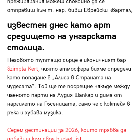
преживявания можеш спокойно да се
отправиш към т. нар. бивш Еврейски квартал,
известен днес като арт
средището на унгарската
столица.
Неговото туптящо сърце е иконичният бар
Szimpla Kert
, чиято атмосфера бихме определи
като попадане в „Алиса в Страната на
чудесата“. Той ще те посрещне някъде между
чаеното парти на Лудия Шапкар и дима от
наргилето на Гъсеницата, само че с коктейл в
ръка и хубава музика.
Седем дестинации за 2026, които трябва да
добавиш към своя bucket list