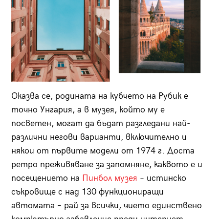
Оказва се, родината на кубчето на Рубик е
точно Унгария, а в музея, който му е
посветен, могат да бъдат разгледани най-
различни негови варианти, включително и
някои от първите модели от 1974 г. Доста
ретро преживяване за запомняне, каквото е и
посещението на
Пинбол музея
– истинско
съкровище с над 130 функциониращи
автомата – рай за всички, чието единствено