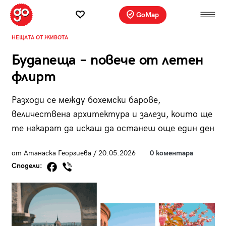
GoMap
НЕЩАТА ОТ ЖИВОТА
Будапеща – повече от летен
флирт
Разходи се между бохемски барове,
величествена архитектура и залези, които ще
те накарат да искаш да останеш още един ден
от Атанаска Георгиева / 20.05.2026
0 коментара
Сподели: