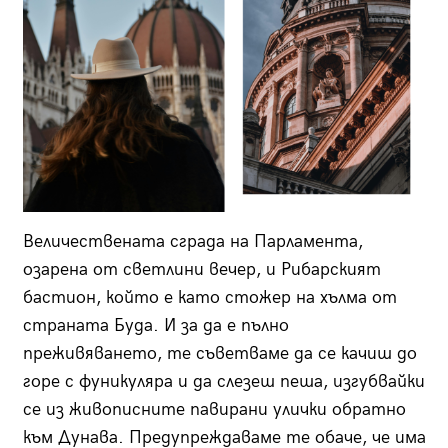
Величествената сграда на Парламента,
озарена от светлини вечер, и Рибарският
бастион, който е като стожер на хълма от
страната Буда. И за да е пълно
преживяването, те съветваме да се качиш до
горе с фуникуляра и да слезеш пеша, изгубвайки
се из живописните павирани улички обратно
към Дунава. Предупреждаваме те обаче, че има