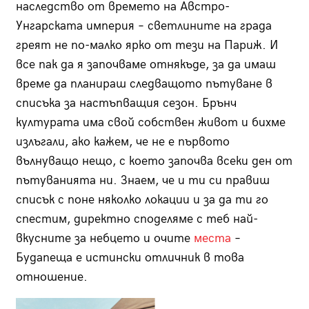
наследство от времето на Австро-
Унгарската империя – светлините на града
греят не по-малко ярко от тези на Париж. И
все пак да я започваме отнякъде, за да имаш
време да планираш следващото пътуване в
списъка за настъпващия сезон. Брънч
културата има свой собствен живот и бихме
излъгали, ако кажем, че не е първото
вълнуващо нещо, с което започва всеки ден от
пътуванията ни. Знаем, че и ти си правиш
списък с поне няколко локации и за да ти го
спестим, директно споделяме с теб най-
вкусните за небцето и очите
места
–
Будапеща е истински отличник в това
отношение.