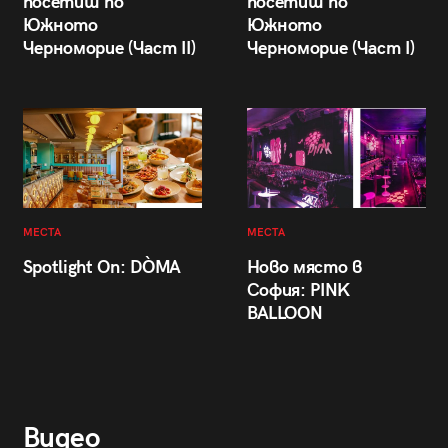
посетиш по
посетиш по
Южното
Южното
Черноморие (Част II)
Черноморие (Част I)
МЕСТА
МЕСТА
Spotlight On: DÒMA
Ново място в
София: PINK
BALLOON
Видео