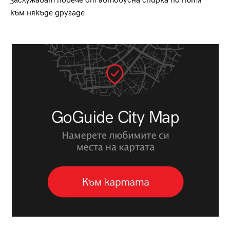
заслужават повече от автобусна спирка по пътя
към някъде другаде