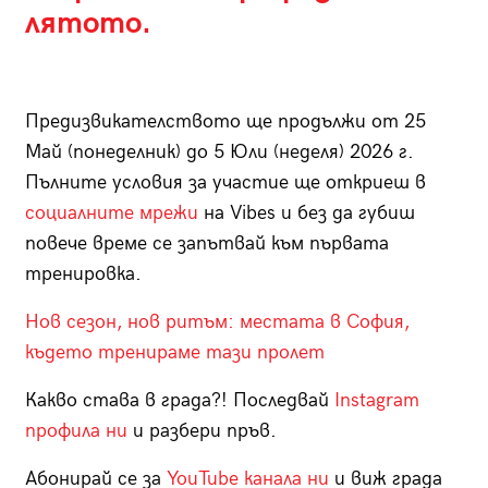
лятото.
Предизвикателството ще продължи от 25
Май (понеделник) до 5 Юли (неделя) 2026 г.
Пълните условия за участие ще откриеш в
социалните мрежи
на Vibes и без да губиш
повече време се запътвай към първата
тренировка.
Нов сезон, нов ритъм: местата в София,
където тренираме тази пролет
Какво става в града?! Последвай
Instagram
профила ни
и разбери пръв.
Абонирай се за
YouTube канала ни
и виж града