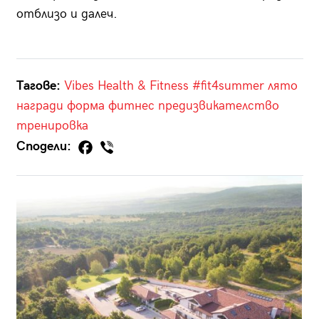
отблизо и далеч.
Тагове:
Vibes Health & Fitness
#fit4summer
лято
награди
форма
фитнес
предизвикателство
тренировка
Сподели: