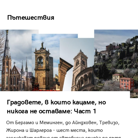
Пътешествия
Градовете, в които кацаме, но
никога не оставаме: Част 1
От Бергамо и Меминген, до Айндховен, Тревизо,
Жирона и Шарлероа - шест места, които