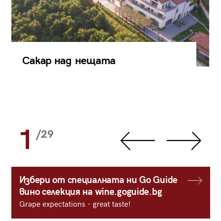
Сакар над нещата
1
/29
Избери от специалната ни Go Guide
вино селекция на wine.goguide.bg
Grape expectations - great taste!