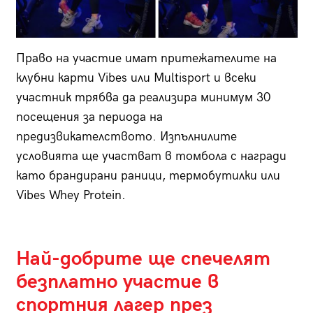
Право на участие имат притежателите на
клубни карти Vibes или Multisport и всеки
участник трябва да реализира минимум 30
посещения за периода на
предизвикателството. Изпълнилите
условията ще участват в томбола с награди
като брандирани раници, термобутилки или
Vibes Whey Protein.
Най-добрите ще спечелят
безплатно участие в
спортния лагер през