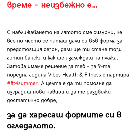
време – неизбежно е…
С наближаването на лятото сме сигурни, че
все по-често се питаш дали си във форма за
предстоящия сезон, дали ще ти стане този
готин бански и как ще изглеждаш на плажа.
Затова имаме решение за теб – за 9-та
поредна година Vibes Health & Fitness стартира
#fit4summer
. А целта е да ти помогне да
изградиш нови навици и да те раздвижи
достатъчно добре,
за да харесаш формите си в
огледалото.