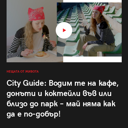
НЕЩАТА ОТ ЖИВОТА
City Guide: Водим те на кафе,
донъти и коктейли във или
близо до парк – май няма как
да е по-добър!