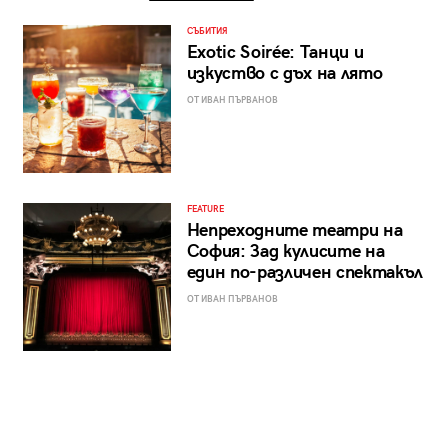
СЪБИТИЯ
Exotic Soirée: Танци и
изкуство с дъх на лято
ОТ ИВАН ПЪРВАНОВ
FEATURE
Непреходните театри на
София: Зад кулисите на
един по-различен спектакъл
ОТ ИВАН ПЪРВАНОВ