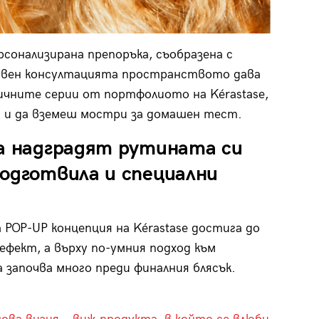
рсонализирана препоръка, съобразена с
Освен консултацията пространството дава
ичните серии от портфолиото на Kérastase,
и да вземеш мостри за домашен тест.
да надградят рутината си
одготвила и специални
 POP-UP концепция на Kérastase достига до
ефект, а върху по-умния подход към
 започва много преди финалния блясък.