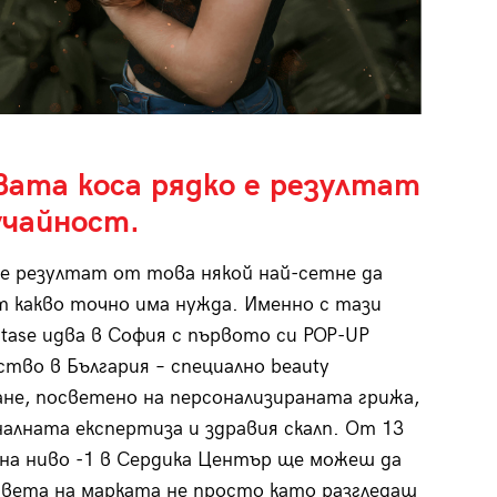
вата коса рядко е резултат
учайност.
е резултат от това някой най-сетне да
т какво точно има нужда. Именно с тази
stase идва в София с първото си POP-UP
тво в България – специално beauty
не, посветено на персонализираната грижа,
алната експертиза и здравия скалп. От 13
 на ниво -1 в Сердика Център ще можеш да
света на марката не просто като разгледаш