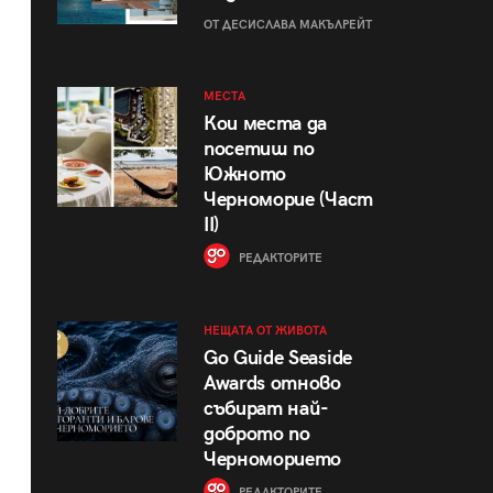
ОТ ДЕСИСЛАВА МАКЪЛРЕЙТ
МЕСТА
Кои места да
посетиш по
Южното
Черноморие (Част
II)
РЕДАКТОРИТЕ
НЕЩАТА ОТ ЖИВОТА
Go Guide Seaside
Awards отново
събират най-
доброто по
Черноморието