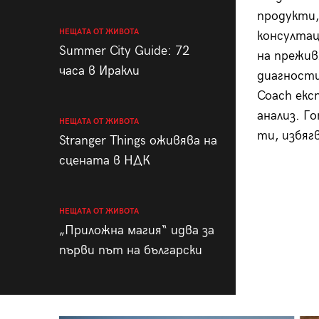
продукти,
НЕЩАТА ОТ ЖИВОТА
консултац
Summer City Guide: 72
на прежив
часа в Иракли
диагности
Coach екс
анализ. Г
НЕЩАТА ОТ ЖИВОТА
ти, избяг
Stranger Things оживява на
сцената в НДК
НЕЩАТА ОТ ЖИВОТА
„Приложна магия“ идва за
първи път на български