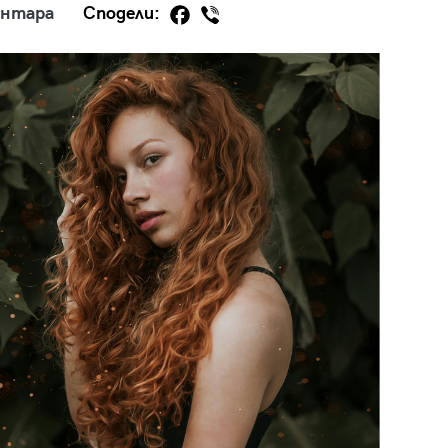
ентара
Сподели:
29
/29