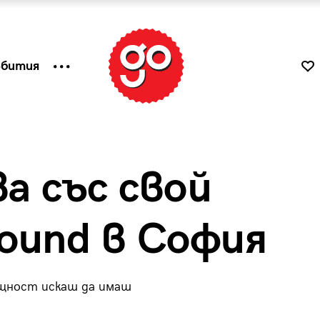
ъбития
ва със свой
round в София
ъщност искаш да имаш
к
Tender is the Wine – Какво
чаша
се пие на Лазурния бряг