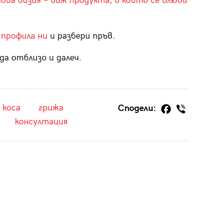
нова визия – виж продукта, в който се влюби
 профила ни
и разбери пръв.
да отблизо и далеч.
коса
грижа
Сподели:
консултация