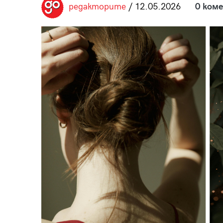
редакторите
/ 12.05.2026
0 ком
пания
28
/29