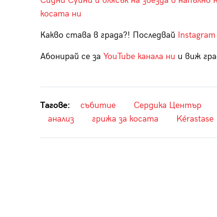
Сидни Суини и блясък на звезда в напълно 
косата ни
Какво става в града?! Последвай
Instagram
Абонирай се за
YouTube канала ни
и виж гра
Тагове:
събитие
Сердика Център
анализ
грижа за косата
Kérastase