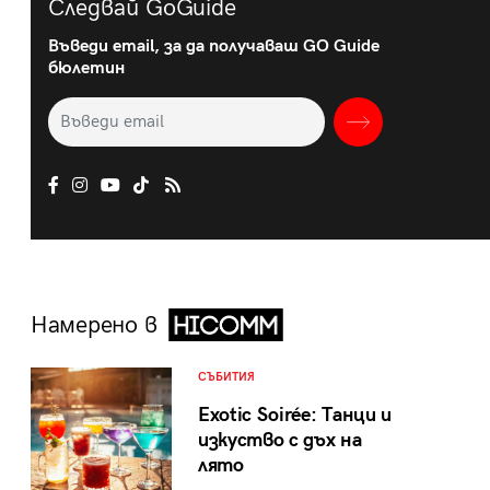
Следвай GoGuide
Въведи email, за да получаваш GO Guide
бюлетин
Намерено в
СЪБИТИЯ
Exotic Soirée: Танци и
изкуство с дъх на
лято