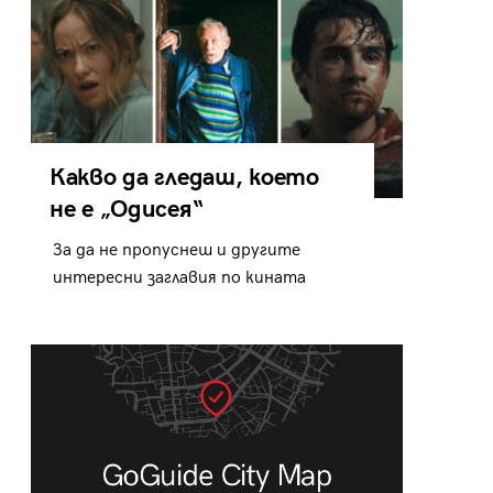
Какво да гледаш, което
не е „Одисея“
За да не пропуснеш и другите
интересни заглавия по кината