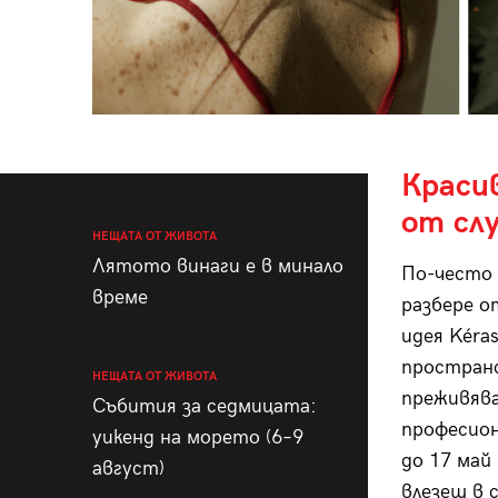
Краси
от сл
НЕЩАТА ОТ ЖИВОТА
Лятото винаги е в минало
По-често 
време
разбере о
идея Kéra
пространс
НЕЩАТА ОТ ЖИВОТА
преживява
Събития за седмицата:
професион
уикенд на морето (6–9
до 17 май
август)
влезеш в 