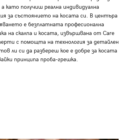
 а като получиш реална индивидуална
ия за състоянието на косата си. В центъра
яването е безплатната професионална
ка на скалпа и косата, извършвана от Care
перти
с помощта на технология за детайлен
отов ли си да разбереш кое е добре за косата
вайки принципа проба-грешка.