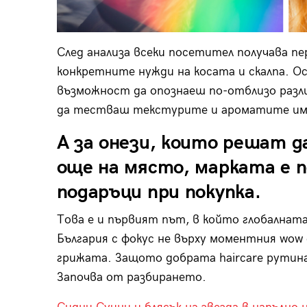
След анализа всеки посетител получава пе
конкретните нужди на косата и скалпа. 
възможност да опознаеш по-отблизо разл
да тестваш текстурите и ароматите им 
А за онези, които решат 
още на място, марката е п
подаръци при покупка.
Това е и първият път, в който глобалната
България с фокус не върху моментния wow 
грижата. Защото добрата haircare рутина
Започва от разбирането.