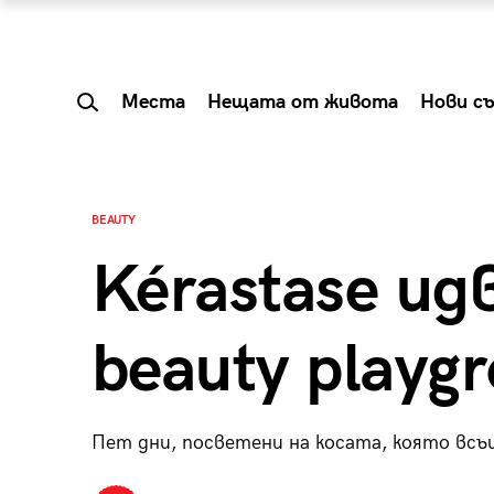
Места
Нещата от живота
Нови с
BEAUTY
Kérastase ид
beauty playg
Пет дни, посветени на косата, която вс
 Shareable:
Summer Prelude: ка
лги вечери и
започва лятото в 