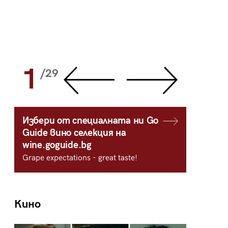
1
2
/29
/
Избери от специалната ни Go
Guide вино селекция на
wine.goguide.bg
Grape expectations - great taste!
Кино