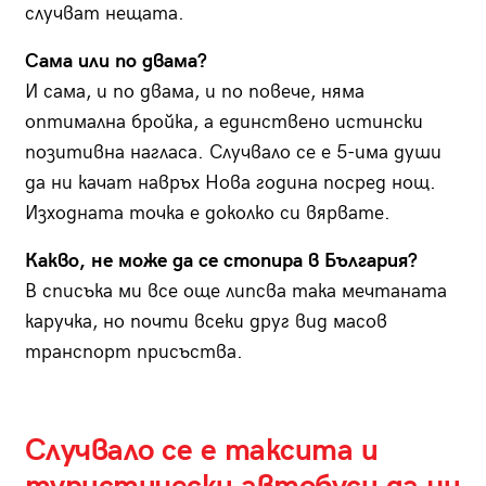
случват нещата.
Сама или по двама?
И сама, и по двама, и по повече, няма
оптимална бройка, а единствено истински
позитивна нагласа. Случвало се е 5-има души
да ни качат навръх Нова година посред нощ.
Изходната точка е доколко си вярвате.
Какво, не може да се стопира в България?
В списъка ми все още липсва така мечтаната
каручка, но почти всеки друг вид масов
транспорт присъства.
Случвало се е таксита и