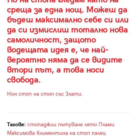
среща за една нощ. Можеш да
бъдеш максимално себе си или
да си измислиш тотално нова
самоличност, защото
водещата идея е, че най-
вероятно няма да се видите
втори път, а това носи
свобода.
Нон стоп на стоп със Злати.
Тагове:
стопаджии
пътуване
лято
Плами
Максимова
Климентина
на стоп
палец