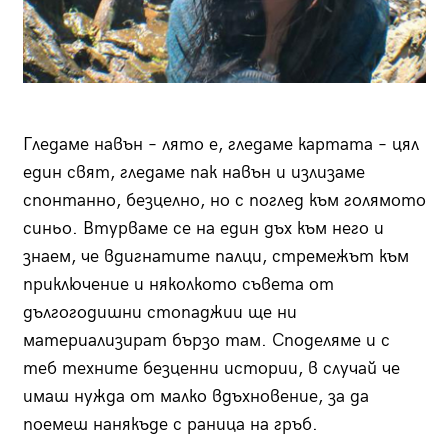
Гледаме навън – лято е, гледаме картата – цял
един свят, гледаме пак навън и излизаме
спонтанно, безцелно, но с поглед към голямото
синьо. Втурваме се на един дъх към него и
знаем, че вдигнатите палци, стремежът към
приключение и няколкото съвета от
дългогодишни стопаджии ще ни
материализират бързо там. Споделяме и с
теб техните безценни истории, в случай че
имаш нужда от малко вдъхновение, за да
поемеш нанякъде с раница на гръб.