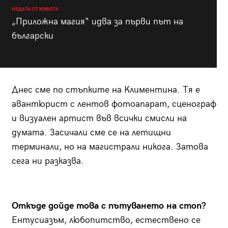
НЕЩАТА ОТ ЖИВОТА
„Приложна магия“ идва за първи път на
български
Днес сме по стъпките на Климентина. Тя е
авантюрист с лентов фотоапарат, сценограф
и визуален артист във всички смисли на
думата. Засичали сме се на летищни
терминали, но на магистрали никога. Затова
сега ни разказва.
Откъде дойде това с пътуването на стоп?
Ентусиазъм, любопитство, естествено се