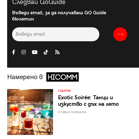
Следвай GoGuide
Въведи email, за да получаваш GO Guide
бюлетин
Намерено в
СЪБИТИЯ
Exotic Soirée: Танци и
изкуство с дъх на лято
ОТ ИВАН ПЪРВАНОВ