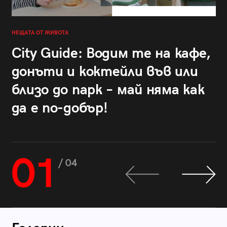
НЕЩАТА ОТ ЖИВОТА
City Guide: Водим те на кафе,
донъти и коктейли във или
близо до парк – май няма как
да е по-добър!
01
/ 04