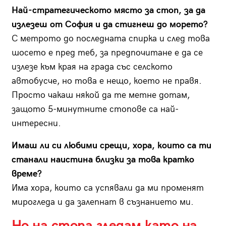
Най-стратегическото място за стоп, за да
излезеш от София и да стигнеш до морето?
С метрото до последната спирка и след това
шосето е пред теб, за предпочитане е да се
излезе към края на града със селското
автобусче, но това е нещо, което не правя.
Просто чакаш някой да те метне дотам,
защото 5-минутните стопове са най-
интересни.
Имаш ли си любими срещи, хора, които са ти
станали наистина близки за това кратко
време?
Има хора, които са успявали да ми променят
мирогледа и да залепнат в съзнанието ми.
Но на стопа гледам като на