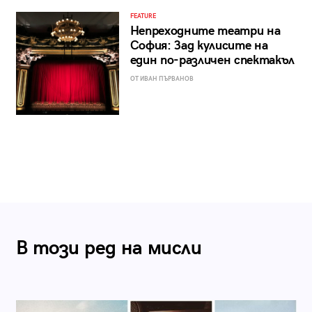
FEATURE
Непреходните театри на
София: Зад кулисите на
един по-различен спектакъл
ОТ ИВАН ПЪРВАНОВ
В този ред на мисли