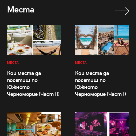
Места
МЕСТА
МЕСТА
Кои места да
Кои места да
посетиш по
посетиш по
Южното
Южното
Черноморие (Част II)
Черноморие (Част I)