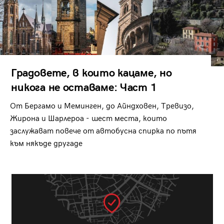
Градовете, в които кацаме, но
никога не оставаме: Част 1
От Бергамо и Меминген, до Айндховен, Тревизо,
Жирона и Шарлероа - шест места, които
заслужават повече от автобусна спирка по пътя
към някъде другаде