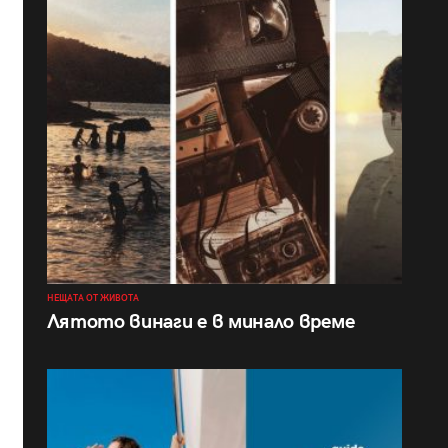
НЕЩАТА ОТ ЖИВОТА
Лятото винаги е в минало време