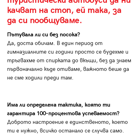
туристически автобуси да ни
качват на стоп, ей така, за
да си пообщуваме.
Пътувала ли си без посока?
Да, доста обичам. В един период от
гимназиалните си години просто се будехме и
тръгвахме от спирката до вкъщи, без да знаем
първоначално къде отиваме, важното беше да
не сме ходили преди там.
Има ли определена тактика, която ти
гарантира 100-процентова успеваемост?
Доброто настроение е единственото, което
ти е нужно, всичко останало се случва само.