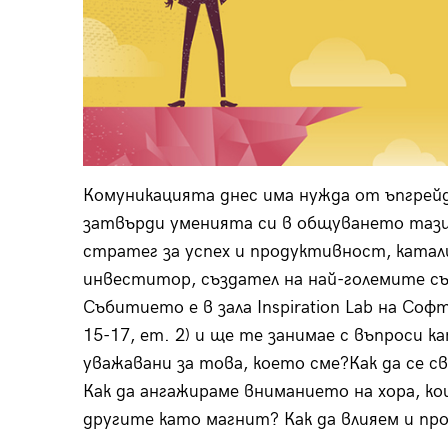
Комуникацията днес има нужда от ъпгрейд
затвърди уменията си в общуването тази 
стратег за успех и продуктивност, катал
инвеститор, създател на най-големите съ
Събитието е в зала Inspiration Lab на Со
15-17, ет. 2) и ще те занимае с въпроси ка
уважавани за това, което сме?Как да се с
Как да ангажираме вниманието на хора, ко
другите като магнит? Как да влияем и пр