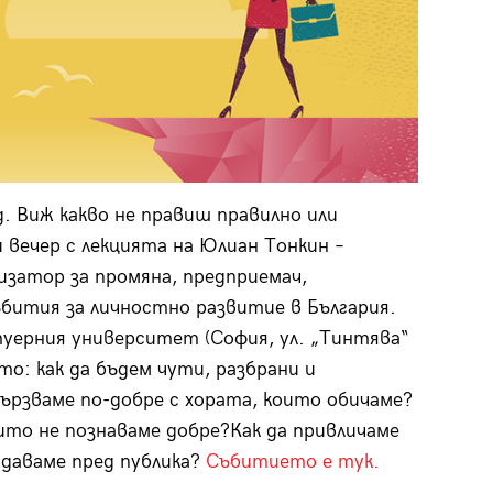
. Виж какво не правиш правилно или
вечер с лекцията на Юлиан Тонкин –
изатор за промяна, предприемач,
бития за личностно развитие в България.
фтуерния университет (София, ул. „Тинтява“
то: как да бъдем чути, разбрани и
вързваме по-добре с хората, които обичаме?
ито не познаваме добре?Как да привличаме
одаваме пред публика?
Събитието е тук.