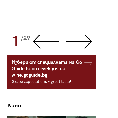
1
2
/29
/
Избери от специалната ни Go
Guide вино селекция на
wine.goguide.bg
Grape expectations - great taste!
Кино