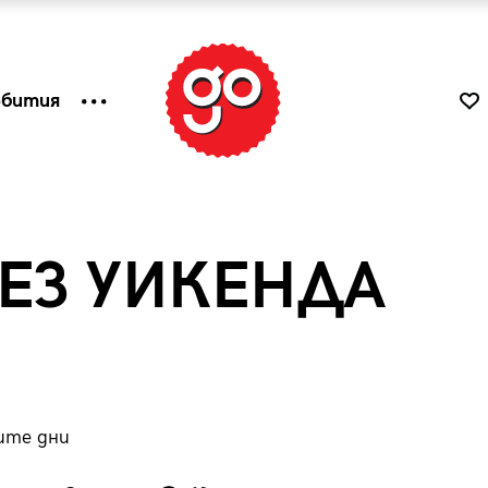
ъбития
ЕЗ УИКЕНДА
ите дни
к
Tender is the Wine – Какво
чаша
се пие на Лазурния бряг