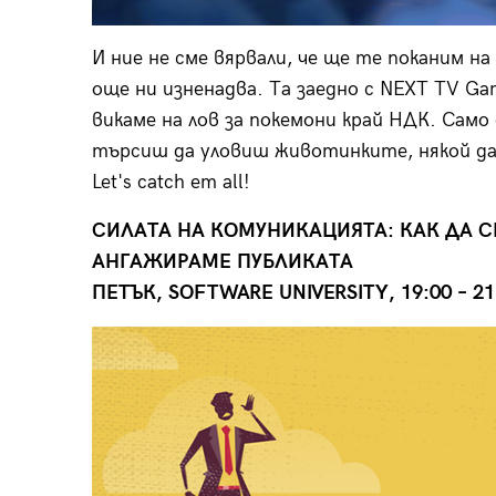
И ние не сме вярвали, че ще те поканим 
още ни изненадва. Та заедно с NEXT TV Ga
викаме на лов за покемони край НДК. Само
търсиш да уловиш животинките, някой да
Let's catch em all!
СИЛАТА НА КОМУНИКАЦИЯТА: КАК ДА С
АНГАЖИРАМЕ ПУБЛИКАТА
ПЕТЪК, SOFTWARE UNIVERSITY, 19:00 – 2