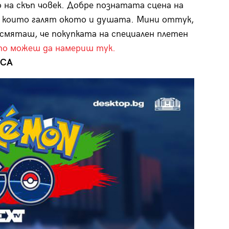
на скъп човек. Добре познатата сцена на
а, които галят окото и душата. Мини оттук,
 смяташ, че покупката на специален плетен
о можеш да намериш тук.
АСА