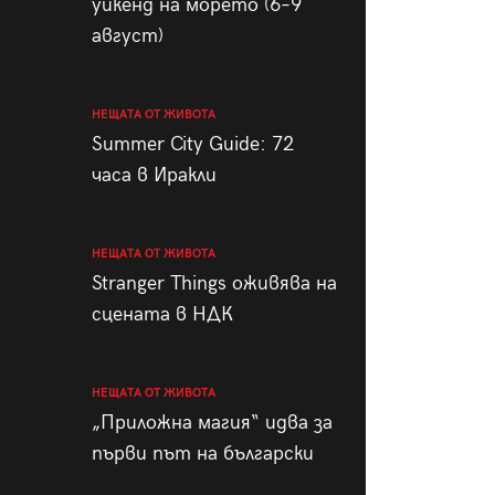
уикенд на морето (6–9
август)
НЕЩАТА ОТ ЖИВОТА
Summer City Guide: 72
часа в Иракли
НЕЩАТА ОТ ЖИВОТА
Stranger Things оживява на
сцената в НДК
НЕЩАТА ОТ ЖИВОТА
„Приложна магия“ идва за
първи път на български