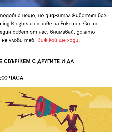
на подобно нещо, но диджитал животът все
ming Knights и фенове на Pokemon Go те
 един съвет от нас: внимавай, докато
 не улови теб.
Виж кой ще ходи.
Е СВЪРЖЕМ С ДРУГИТЕ И ДА
1:00 ЧАСА