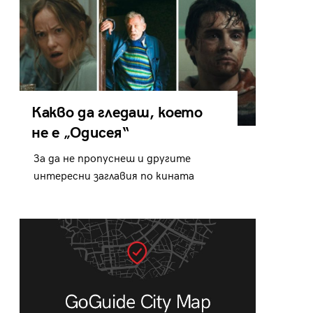
Какво да гледаш, което
не е „Одисея“
За да не пропуснеш и другите
интересни заглавия по кината