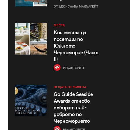
ОТ ДЕСИСЛАВА МАКЪЛРЕЙТ
МЕСТА
Кои места да
посетиш по
Южното
Черноморие (Част
II)
РЕДАКТОРИТЕ
НЕЩАТА ОТ ЖИВОТА
Go Guide Seaside
Awards отново
събират най-
доброто по
Черноморието