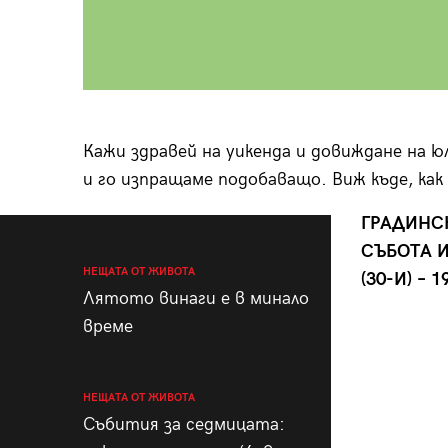
Кажи здравей на уикенда и довиждане на ю
и го изпращаме подобаващо. Виж къде, как 
ГРАДИН
СЪБОТА И
НЕЩАТА ОТ ЖИВОТА
(30-И) – 
Лятото винаги е в минало
време
НЕЩАТА ОТ ЖИВОТА
Събития за седмицата: