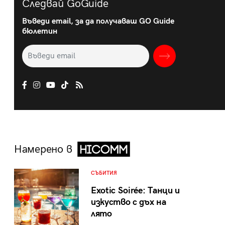
Следвай GoGuide
Въведи email, за да получаваш GO Guide
бюлетин
Намерено в
СЪБИТИЯ
Exotic Soirée: Танци и
изкуство с дъх на
лято