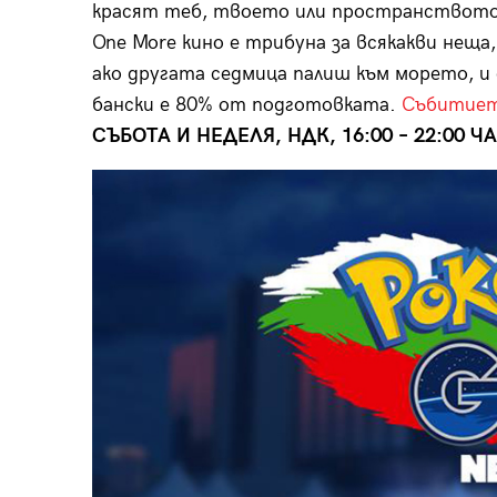
красят теб, твоето или пространството 
One More кино е трибуна за всякакви нещ
ако другата седмица палиш към морето, и
бански е 80% от подготовката.
Събитиет
СЪБОТА И НЕДЕЛЯ, НДК, 16:00 – 22:00 Ч