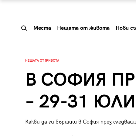
Места
Нещата от живота
Нови с
НЕЩАТА ОТ ЖИВОТА
В СОФИЯ ПР
– 29-31 ЮЛИ
Какви да ги вършиш в София през следващ
 Shareable:
Summer Prelude: ка
лги вечери и
започва лятото в 