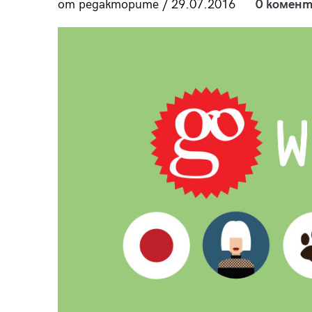
от редакторите / 29.07.2016
0 комент
пания
28
/29