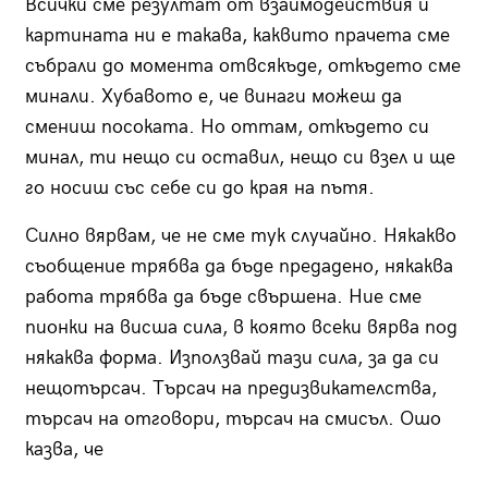
Всички сме резултат от взаимодействия и
картината ни е такава, каквито прачета сме
събрали до момента отвсякъде, откъдето сме
минали. Хубавото е, че винаги можеш да
смениш посоката. Но оттам, откъдето си
минал, ти нещо си оставил, нещо си взел и ще
го носиш със себе си до края на пътя.
Силно вярвам, че не сме тук случайно. Някакво
съобщение трябва да бъде предадено, някаква
работа трябва да бъде свършена. Ние сме
пионки на висша сила, в която всеки вярва под
някаква форма. Използвай тази сила, за да си
нещотърсач. Търсач на предизвикателства,
търсач на отговори, търсач на смисъл. Ошо
казва, че