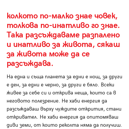
колкото по-малко знае човек,
толкова по-инатливо го знае.
Така разсъждаваме разпалено
и инатливо за живота, сякаш
за живота може да се
разсъждава.
На една и съща планета за едни е нощ, за други
е ден, за едни е черно, за други е бяло. Всеки
живее за себе си и открива неща, които са в
неговото полезрение. Не хаби енергия да
разсъждаваш върху чуждите открития, стани
откривател. Не хаби енергия да опитомяваш
диви земи, от които реколта няма да получиш.