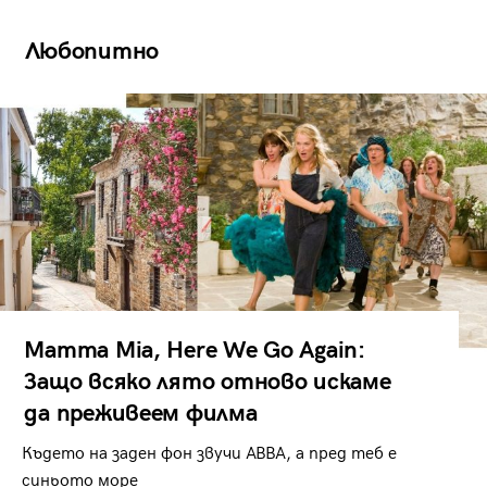
Любопитно
Mamma Mia, Here We Go Again:
Защо всяко лято отново искаме
да преживеем филма
Където на заден фон звучи ABBA, а пред теб е
синьото море