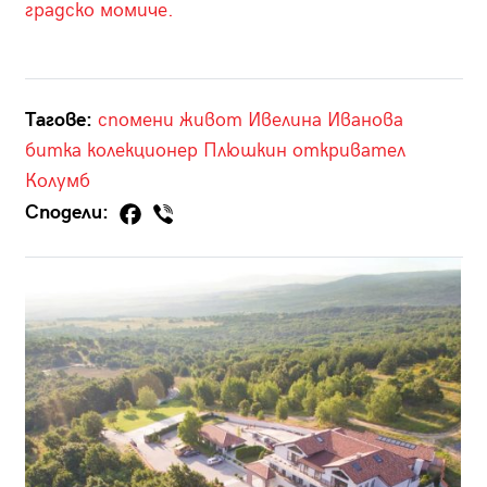
градско момиче.
Тагове:
спомени
живот
Ивелина Иванова
битка
колекционер
Плюшкин
откривател
Колумб
Сподели: