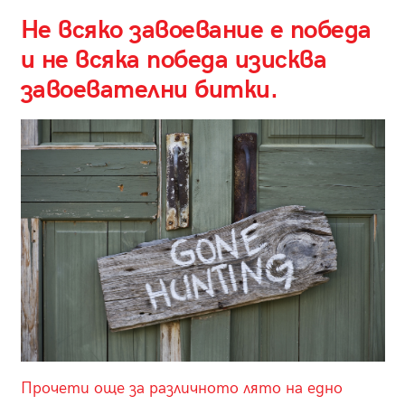
Не всяко завоевание е победа
и не всяка победа изисква
завоевателни битки.
Прочети още за различното лято на едно