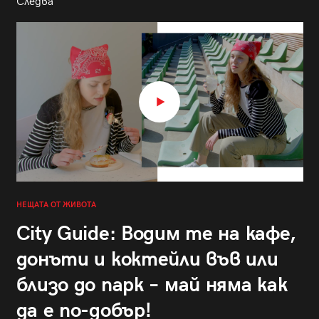
Следва
НЕЩАТА ОТ ЖИВОТА
City Guide: Водим те на кафе,
донъти и коктейли във или
близо до парк – май няма как
да е по-добър!