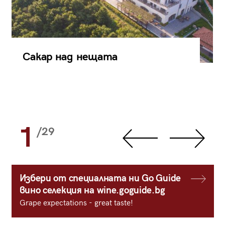
Сакар над нещата
1
/29
Избери от специалната ни Go Guide
вино селекция на wine.goguide.bg
Grape expectations - great taste!