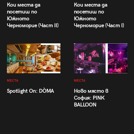
Кои места да
Кои места да
посетиш по
посетиш по
Южното
Южното
Черноморие (Част II)
Черноморие (Част I)
МЕСТА
МЕСТА
Spotlight On: DÒMA
Ново място в
София: PINK
BALLOON