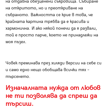
на отдавна обезценени съкровища. Събиране
на откритото, но и преоткриване на
събраното. Важността се крие в това, че
крайната картина трябва да е красива и
хармонична. И ако някой понечи да я развали,
той е просто парче, което не принадлежи на
моя пъзел.
Човек преминава през хиляди версии на себе си
и само едно нещо обобщава всички тях –
търсенето.
Изначалната нужда от любов
не ти позволява да спреш да
търсиш.