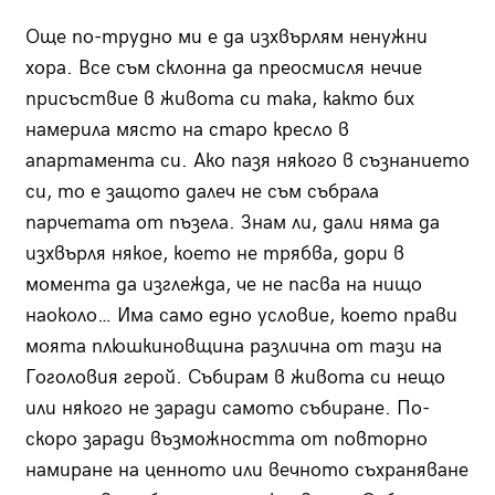
Още по-трудно ми е да изхвърлям ненужни
хора. Все съм склонна да преосмисля нечие
присъствие в живота си така, както бих
намерила място на старо кресло в
апартамента си. Ако пазя някого в съзнанието
си, то е защото далеч не съм събрала
парчетата от пъзела. Знам ли, дали няма да
изхвърля някое, което не трябва, дори в
момента да изглежда, че не пасва на нищо
наоколо… Има само едно условие, което прави
моята плюшкиновщина различна от тази на
Гоголовия герой. Събирам в живота си нещо
или някого не заради самото събиране. По-
скоро заради възможността от повторно
намиране на ценното или вечното съхраняване