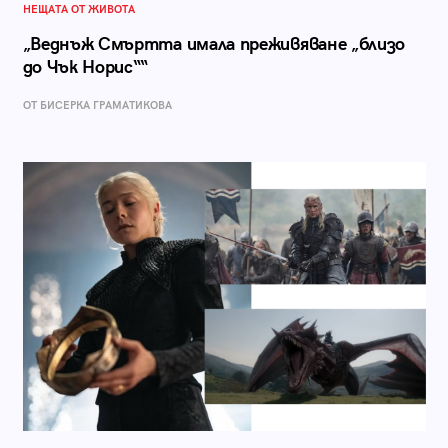
НЕЩАТА ОТ ЖИВОТА
„Веднъж Смъртта имала преживяване „близо
до Чък Норис““
ОТ БИСЕРКА ГРАМАТИКОВА