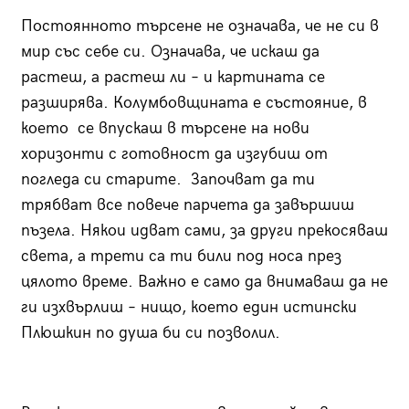
Постоянното търсене не означава, че не си в
мир със себе си. Означава, че искаш да
растеш, а растеш ли – и картината се
разширява. Колумбовщината е състояние, в
което се впускаш в търсене на нови
хоризонти с готовност да изгубиш от
погледа си старите. Започват да ти
трябват все повече парчета да завършиш
пъзела. Някои идват сами, за други прекосяваш
света, а трети са ти били под носа през
цялото време. Важно е само да внимаваш да не
ги изхвърлиш – нищо, което един истински
Плюшкин по душа би си позволил.