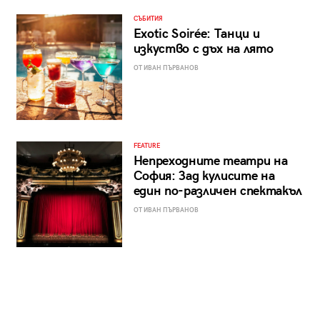
СЪБИТИЯ
Exotic Soirée: Танци и
изкуство с дъх на лято
ОТ ИВАН ПЪРВАНОВ
FEATURE
Непреходните театри на
София: Зад кулисите на
един по-различен спектакъл
ОТ ИВАН ПЪРВАНОВ