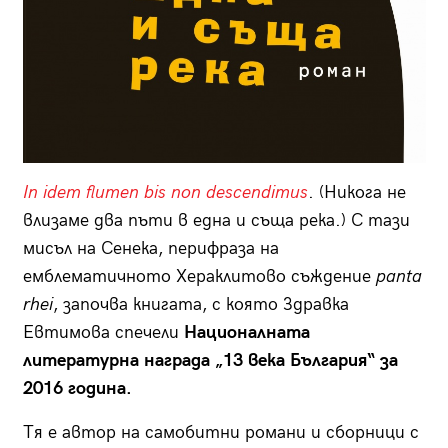
In idem flumen bis non descendimus
. (Никога не
влизаме два пъти в една и съща река.) С тази
мисъл на Сенека, перифраза на
емблематичното Хераклитово съждение
panta
rhei
, започва книгата, с която Здравка
Евтимова спечели
Националнатa
литературна награда „13 века България“ за
2016 година.
Тя е автор на самобитни романи и сборници с