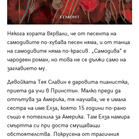
Някога хората вярвали, че от песента на
самодивите по-хубава песен няма, и от танца
на самодивите няма по-красив. „Самодива” е
чародеен роман, но това не се дължи само на
заглавието му.
Девойката Тея Славин е даровита пианистка,
приета да учи в Принстън. Малко преди да
отпътува за Америка, тя научава, че е имала
сестра на име Елза, която 15 години по-рано
също е потеглила за Америка. Там Елза намира
смъртта си при доста смущаващи
обстоятелства. Покрусена от трагичния