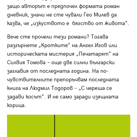
защо авторът е предпочел формата роман
дневник, значи не сте чували Гео Милев да
казва, че „изкуството е бягство от живота”.
Вече сте прочели тези романи? Тогава
разгърнете „Кротките” на Ангел Игов или
историческата мистерия „Печатарят” на
Силвия Томова – още две силни български
заглавия от последната година. На по-
чувствителните препоръчвам последната
книга на Людмил Тодоров – „С череша се
задави косът”. И не само заради изящната
корица.