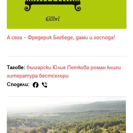
А сега – Фредерик Бегбеде, дами и господа!
Тагове:
български
Юлия Петкова
роман
книги
литература
бестселъри
Сподели: