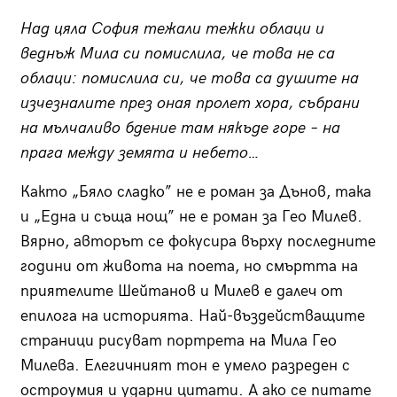
Над цяла София тежали тежки облаци и
веднъж Мила си помислила, че това не са
облаци: помислила си, че това са душите на
изчезналите през оная пролет хора, събрани
на мълчаливо бдение там някъде горе – на
прага между земята и небето…
Както „Бяло сладко” не е роман за Дънов, така
и „Една и съща нощ” не е роман за Гео Милев.
Вярно, авторът се фокусира върху последните
години от живота на поета, но смъртта на
приятелите Шейтанов и Милев е далеч от
епилога на историята. Най-въздействащите
страници рисуват портрета на Мила Гео
Милева. Елегичният тон е умело разреден с
остроумия и ударни цитати. А ако се питате