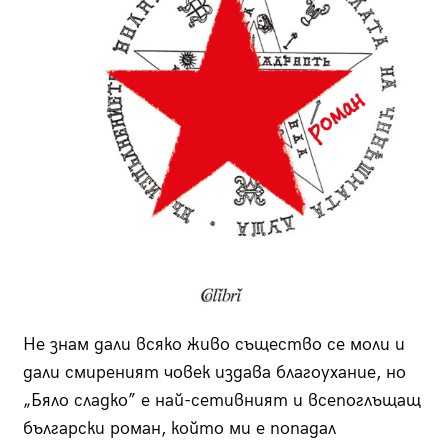
Не знам дали всяко живо същество се моли и
дали смиреният човек издава благоухание, но
„Бяло сладко” е най-сетивният и всепоглъщащ
български роман, който ми е попадал