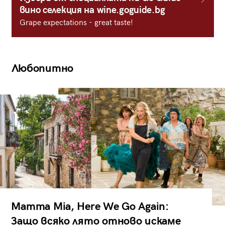
вино селекция на wine.goguide.bg
Grape expectations - great taste!
Любопитно
Mamma Mia, Here We Go Again:
Защо всяко лято отново искаме