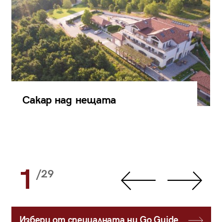
Сакар над нещата
1
/29
Избери от специалната ни Go Guide