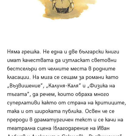
Няма грешка. Не една и две български книги
имат качествата да изтласкат световни
бестселъри от челните места в родните
класации. На мига се сещам за романи като
„Възвишение”, „Калуня-Каля” и „Физика на
тъгата”, да речем, които обраха много
суперлативи както от страна на критиците,
така и от широката публика. Освен че се
прероди в драматургичен текст и се качи на
театрална сцена (благодарение на Иван