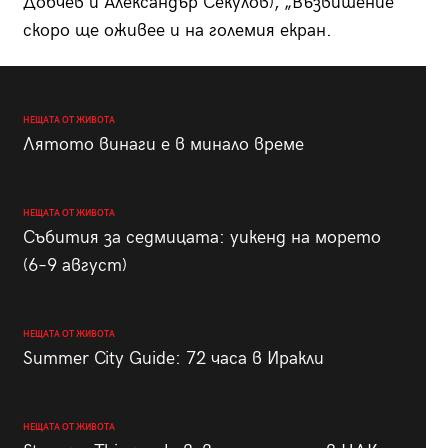
Добчев и Александър Секулов), „Възвишение”
скоро ще оживее и на големия екран.
НЕЩАТА ОТ ЖИВОТА
Лятото винаги е в минало време
НЕЩАТА ОТ ЖИВОТА
Събития за седмицата: уикенд на морето
(6–9 август)
НЕЩАТА ОТ ЖИВОТА
Summer City Guide: 72 часа в Иракли
НЕЩАТА ОТ ЖИВОТА