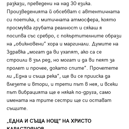
разкази, преведени на над 30 езика.
Произведенията й обсебват с автентичната
си поетика, с митичната атмосфера, която
просмуква грубата реалност и сякаш я
посипва със сребро, с покъртителните образи
на „обикновени” хора и маргинали. Думите на
Здравка „могат да ви ухапят, ако са се
строили в зъл ред, но могат и да ви пеят за
пролет и прочее, докато спите”. Прочетете
ли „Една и съща река”, ще ви се прииска да
влезете и втори, и трети път в нея, и всеки
път вибрацията ще е някак по-друга, само
имената на трите сестри ще си остават
същите.
„ЕДНА И СЪЩА НОЩ” НА ХРИСТО