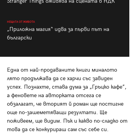
Stranger Things оживява на сцената в НДК
НЕЩАТА ОТ ЖИВОТА
„Приложна магия“ идва за първи път на
български
Една от най-продаваните книги миналото
лято продължава да се харчи със завиден
успех. Познахте, става дума за „Гръцко кафе”,
а феновете на авторката отсега се
обзалагат, че вторият й роман ще постигне
още по-зашеметяващи резултати. Ще
поживеем, ще видим. Пък и какво по-сладко от
това да се конкурираш сам със себе си.