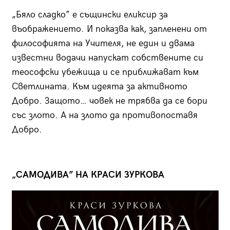
„Бяло сладко” е същински еликсир за
въображението. И показва как, запленени от
философията на Учителя, не един и двама
известни водачи напускат собствените си
теософски убежища и се приближават към
Светлината. Към идеята за активното
Добро. Защото… човек не трябва да се бори
със злото. А на злото да противопоставя
Добро.
„САМОДИВА” НА КРАСИ ЗУРКОВА