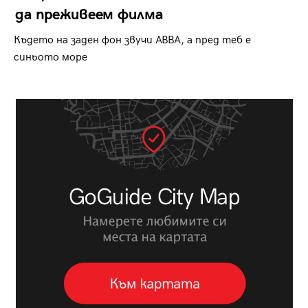
да преживеем филма
Където на заден фон звучи ABBA, а пред теб е
синьото море