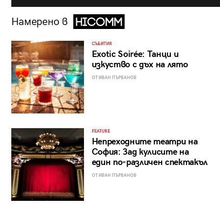
Намерено в
СЪБИТИЯ
Exotic Soirée: Танци и
изкуство с дъх на лято
ОТ ИВАН ПЪРВАНОВ
FEATURE
Непреходните театри на
София: Зад кулисите на
един по-различен спектакъл
ОТ ИВАН ПЪРВАНОВ