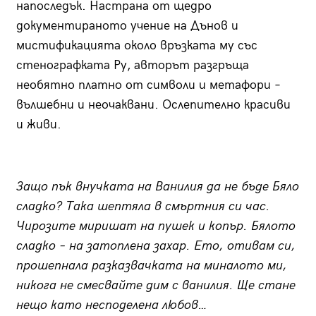
напоследък. Настрана от щедро
документираното учение на Дънов и
мистификацията около връзката му със
стенографката Ру, авторът разгръща
необятно платно от символи и метафори –
вълшебни и неочаквани. Ослепително красиви
и живи.
Защо пък внучката на Ванилия да не бъде Бяло
сладко? Така шептяла в смъртния си час.
Чирозите миришат на пушек и копър. Бялото
сладко – на затоплена захар. Ето, отивам си,
прошепнала разказвачката на миналото ми,
никога не смесвайте дим с ванилия. Ще стане
нещо като несподелена любов…