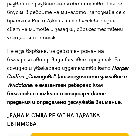
развой и с развинтено любопитство, Тея се
впуска в дебрите на миналото, запознава се с
братята Рис и Джейк и се сблъсква с един
свят на митове и загадки, свръхестествени
усещания и копнежи.
Не е за вярване, че дебютен роман на
български автор видя бял свят през такова
солидно и уважавано издателство като
Harper
Collins.
„Самодива” (англоезичното заглавие е
Wildalone)
е елегантен реверанс към
българския фолклор и старогръцките
предания и определено заслужава внимание.
„ЕДНА И СЪЩА РЕКА” НА ЗДРАВКА
ЕВТИМОВА