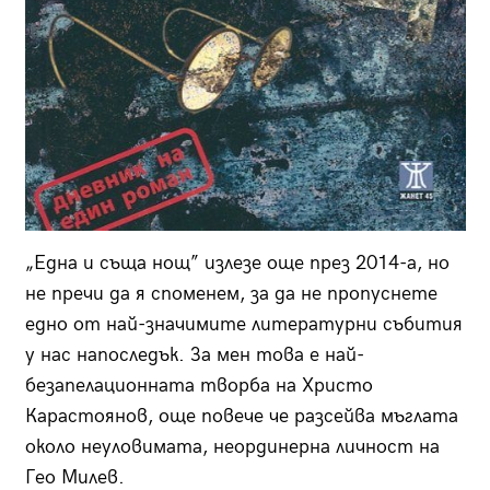
„Една и съща нощ” излезе още през 2014-а, но
не пречи да я споменем, за да не пропуснете
едно от най-значимите литературни събития
у нас напоследък. За мен това е най-
безапелационната творба на Христо
Карастоянов, още повече че разсейва мъглата
около неуловимата, неординерна личност на
Гео Милев.