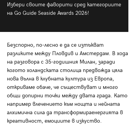
Избери своите фаворити сред категориите
на Go Guide Seaside Awards 2026!
Безспорно, по-лесно е да се изтъкват
разликите между Пловдив и Амстердам. В хода
на разговора с 35-годишния Милан, заради
когото холандската столица предвожда цяла
нова вълна в клубната култура из Европа,
откриваме обаче, че съществуват и много
общи допирни точки между двата града. Като
например влечението към нощта и нейната
алхимична сила да трансформираенергията в
креативност, емоциите в изкуство.