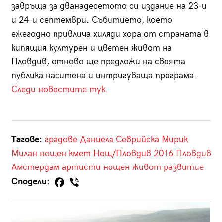
завръща за дванадесетото си издание на 23-и
и 24-и септември. Събитието, което
ежегодно привлича хиляди хора от страната в
кипящия културен и цветен живот на
Пловдив, отново ще предложи на своята
публика наситена и интригуваща програма.
Следи новостите тук.
Тагове:
градове
Даниела Севрийска
Мирик
Милан
нощен кмет
Нощ/Пловдив 2016
Пловдив
Амстердам
артисти
нощен живот
развитие
Сподели: