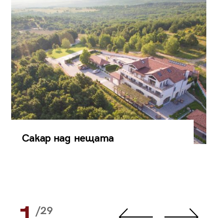
Сакар над нещата
1
/29