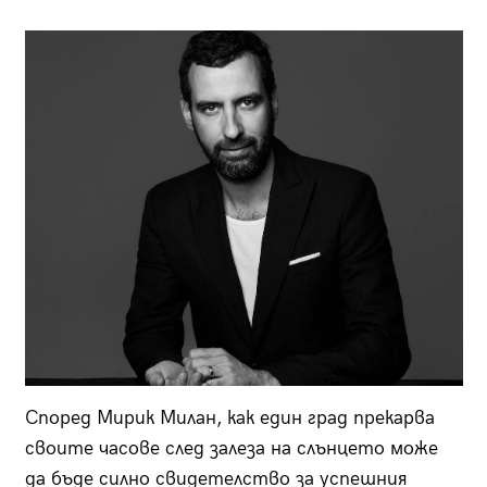
Според Мирик Милан, как един град прекарва
своите часове след залеза на слънцето може
да бъде силно свидетелство за успешния