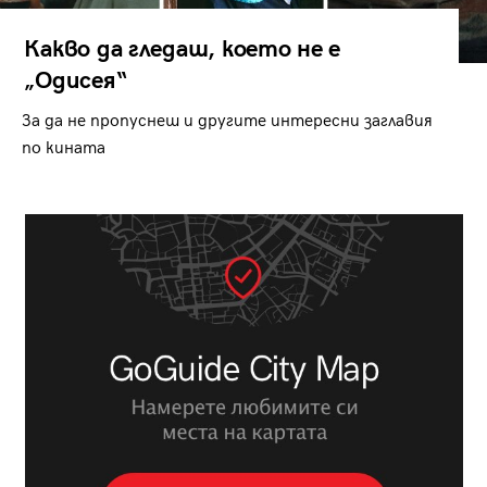
Какво да гледаш, което не е
„Одисея“
За да не пропуснеш и другите интересни заглавия
по кината