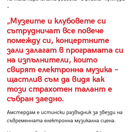
–
„Музеите и клубовете си
сътрудничат все повече
помежду си, концертните
зали залагат в програмата си
на изпълнители, които
свирят електронна музика –
щастлив съм да видя как
този страхотен талант е
събран заедно.
Амстердам е истински развъдник за звезди на
съвременната електронна музикална сцена.