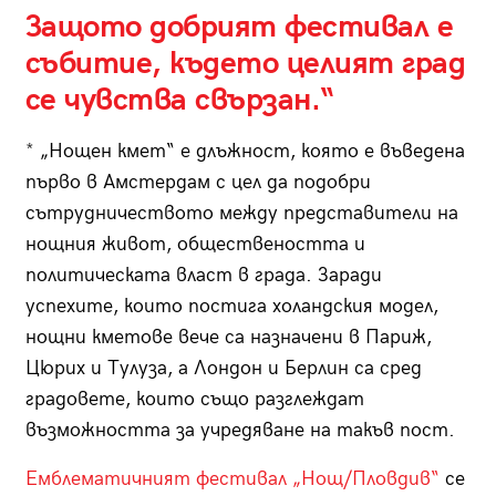
Защото добрият фестивал е
събитие, където целият град
се чувства свързан.“
* „Нощен кмет“ е длъжност, която е въведена
първо в Амстердам с цел да подобри
сътрудничеството между представители на
нощния живот, обществеността и
политическата власт в града. Заради
успехите, които постига холандския модел,
нощни кметове вече са назначени в Париж,
Цюрих и Тулуза, а Лондон и Берлин са сред
градовете, които също разглеждат
възможността за учредяване на такъв пост.
Емблематичният фестивал „Нощ/Пловдив“
се