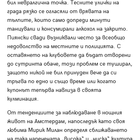
бил невралгична точка. Тесните улички на
града рязко се огласяли от врявата на
тълпите, които само допреди минути
танцували и консумирали алкохол на закрито.
Пиянски свади възниквали често за всеобщо
недоволство на местните и полицията. С
оставянето на клубовете да бъдат отворени
до сутринта обаче, този проблем се туширал,
защото никой не бил принуден вече да си
тръгва по едно и също време или когато
купонът тепърва навлиза в своята
кулминация.
От тенденциите за наблюдаване в нощния
живот на Амстердам, напоследък като своя
любима Мирик Милан определя сближаването
на така наречената „висока“ и „ниска“ култура