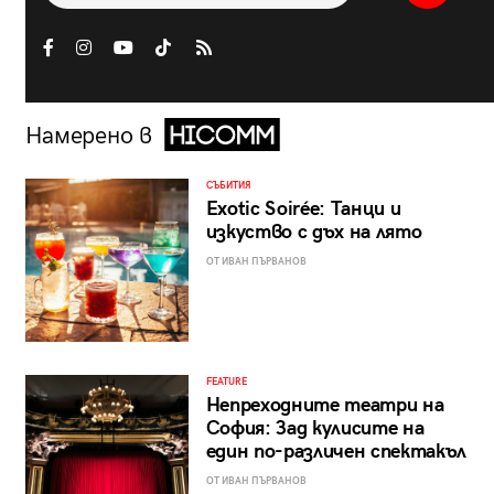
Намерено в
СЪБИТИЯ
Exotic Soirée: Танци и
изкуство с дъх на лято
ОТ ИВАН ПЪРВАНОВ
FEATURE
Непреходните театри на
София: Зад кулисите на
един по-различен спектакъл
ОТ ИВАН ПЪРВАНОВ