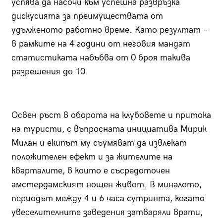
успява да насочи към успешна развръзка
дискусията за преимуществата от
удълженото работно време. Като резултат –
в рамките на 4 години от неговия мандат
статистиката набъбва от 0 броя такива
разрешения до 10.
Освен ръст в оборота на клубовете и притока
на туристи, с въпросната инициатива Мирик
Милан и екипът му съумяват да извлекат
положителен ефект и за жителите на
кварталите, в които е съсредоточен
амстердамският нощен живот. В миналото,
периодът между 4 и 6 часа сутринта, когато
увеселителните заведения затваряли врати,