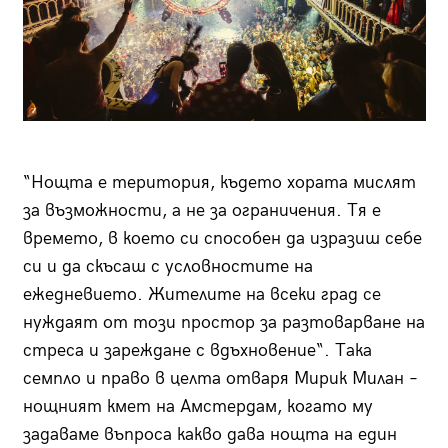
“Нощта е територия, където хората мислят
за възможности, а не за ограничения. Тя е
времето, в което си способен да изразиш себе
си и да скъсаш с условностите на
ежедневието. Жителите на всеки град се
нуждаят от този простор за разтоварване на
стреса и зареждане с вдъхновение“. Така
семпло и право в целта отваря Мирик Милан –
нощният кмет на Амстердам, когато му
задаваме въпроса какво дава нощта на един