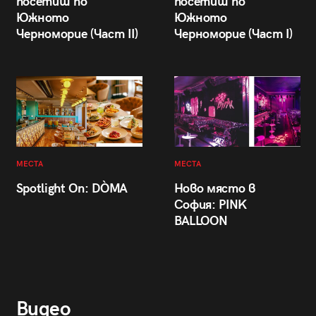
посетиш по
посетиш по
Южното
Южното
Черноморие (Част II)
Черноморие (Част I)
МЕСТА
МЕСТА
Spotlight On: DÒMA
Ново място в
София: PINK
BALLOON
Видео