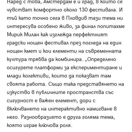
Наред с това, Амстердам е и град, в които се
чувстват комфортно около 130 фестивала. И
тъй като точно сега в Пловдив тази тема ни
интересува особено живо, за финал попитахме
Мирик Милан как изглежда перфектният
градски нощен фестивал през погледа на един
нощен кмет и кои елементи на съвременната
култура трябва да комбинира. „Определено
осигурете платформи за експериментиране и
млади колективи, които да показват там
своята работа. Също така представянето на
изкуство в публичните пространства със
сигурност е важен елемент, дори с
включването на интерактивно намигване в
него. Разнообразието е друга голяма тема,
която играе ключова роля.