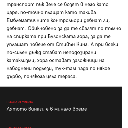
транспорт пък вече се возят в него като
царе, по-точно плащат като такива.
Емблематичните контрольори дебнат ли,
дебнат. Обикновено за да те свалят по тъмно
на спирката при Булонската гора, за да те
уплашат повече от Стивън Кинг. А при всеки
по-силен дъжд стават неподозирани
катаклизми, хора остават заложници на
наводнени подлези, тук-там пада по някое
дърво, понякога цяла тераса.
НЕЩАТА ОТ ЖИВОТА
Лятото винаги е в минало време