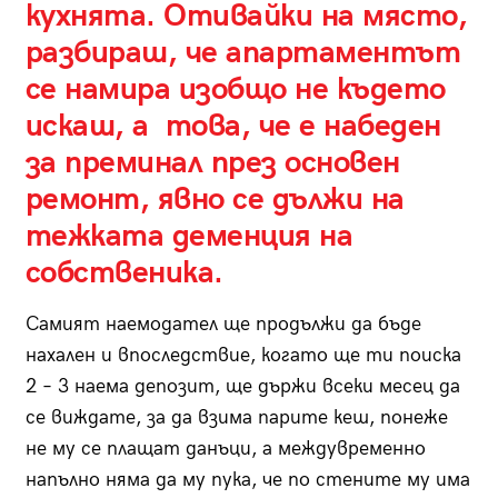
кухнята. Отивайки на място,
разбираш, че апартаментът
се намира изобщо не където
искаш, а това, че е набеден
за преминал през основен
ремонт, явно се дължи на
тежката деменция на
собственика.
Самият наемодател ще продължи да бъде
нахален и впоследствие, когато ще ти поиска
2 – 3 наема депозит, ще държи всеки месец да
се виждате, за да взима парите кеш, понеже
не му се плащат данъци, а междувременно
напълно няма да му пука, че по стените му има