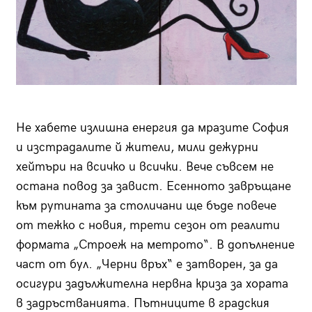
Не хабете излишна енергия да мразите София
и изстрадалите й жители, мили дежурни
хейтъри на всичко и всички. Вече съвсем не
остана повод за завист. Есенното завръщане
към рутината за столичани ще бъде повече
от тежко с новия, трети сезон от реалити
формата „Строеж на метрото“. В допълнение
част от бул. „Черни връх“ е затворен, за да
осигури задължителна нервна криза за хората
в задръстванията. Пътниците в градския