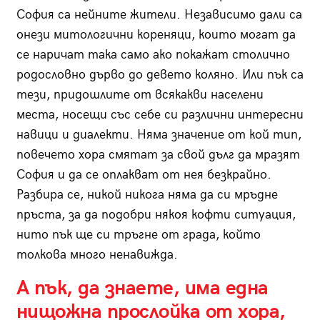
София са нейните жители. Независимо дали са
онези митологични кореняци, които могат да
се наричат така само ако покажат столично
родословно дърво до девето коляно. Или пък са
тези, придошлите от всякакви населени
места, носещи със себе си различни интересни
навици и диалекти. Няма значение от кой тип,
повечето хора смятат за свой дълг да мразят
София и да се оплакват от нея безкрайно.
Разбира се, никой никога няма да си мръдне
пръста, за да подобри някоя кофти ситуация,
нито пък ще си тръгне от града, който
толкова много ненавижда.
А пък, да знаете, има една
нищожна прослойка от хора,