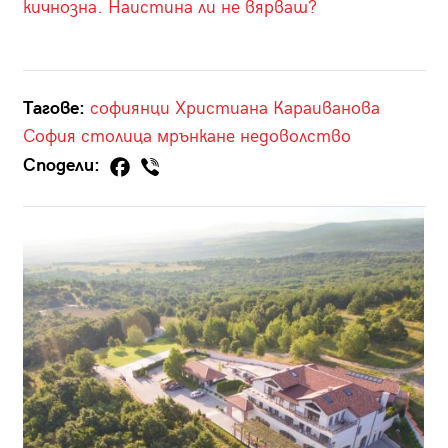
кичнозна. Наистина ли не вярваш?
Тагове:
софиянци
Христиана Караиванова
София
столица
мрънкане
недоволство
Сподели: