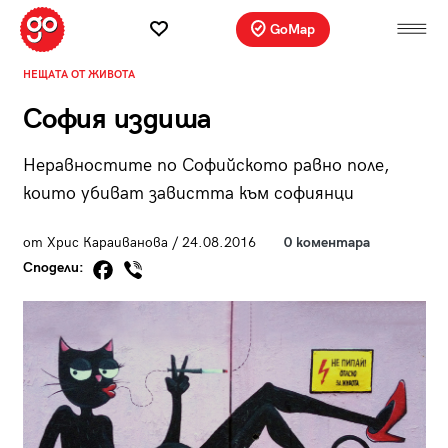
GoMap
НЕЩАТА ОТ ЖИВОТА
София издиша
Неравностите по Софийското равно поле,
които убиват завистта към софиянци
от Хрис Караиванова / 24.08.2016
0 коментара
Сподели: