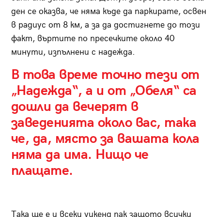
ден се оказва, че няма къде да паркирате, освен
в радиус от 8 км, а за да достигнете до този
факт, въртите по пресечките около 40
минути, изпълнени с надежда.
В това време точно тези от
„Надежда“, а и от „Обеля“ са
дошли да вечерят в
заведенията около вас, така
че, да, място за вашата кола
няма да има. Нищо че
плащате.
Така ще е и всеки уикенд пак защото всички