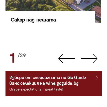
Сакар над нещата
1
/29
Избери от специалната ни Go Guide
вино селекция на wine.goguide.bg
Grape expectations - great taste!