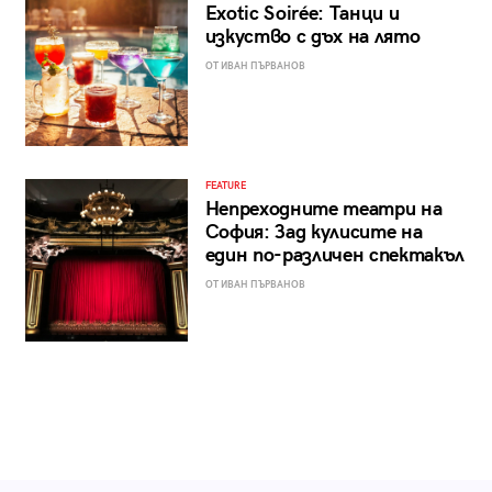
Exotic Soirée: Танци и
изкуство с дъх на лято
ОТ ИВАН ПЪРВАНОВ
FEATURE
Непреходните театри на
София: Зад кулисите на
един по-различен спектакъл
ОТ ИВАН ПЪРВАНОВ