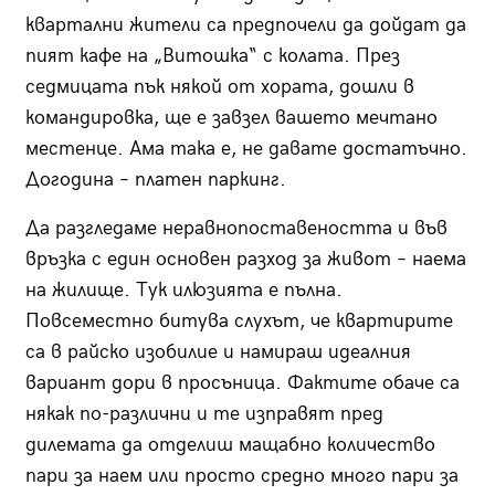
квартални жители са предпочели да дойдат да
пият кафе на „Витошка“ с колата. През
седмицата пък някой от хората, дошли в
командировка, ще е завзел вашето мечтано
местенце. Ама така е, не давате достатъчно.
Догодина – платен паркинг.
Да разгледаме неравнопоставеността и във
връзка с един основен разход за живот – наема
на жилище. Тук илюзията е пълна.
Повсеместно битува слухът, че квартирите
са в райско изобилие и намираш идеалния
вариант дори в просъница. Фактите обаче са
някак по-различни и те изправят пред
дилемата да отделиш мащабно количество
пари за наем или просто средно много пари за