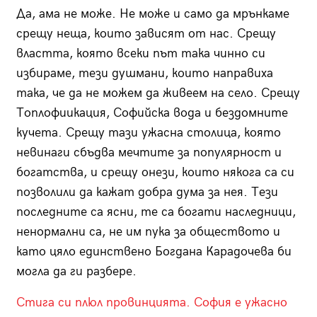
Да, ама не може. Не може и само да мрънкаме
срещу неща, които зависят от нас. Срещу
властта, която всеки път така чинно си
избираме, тези душмани, които направиха
така, че да не можем да живеем на село. Срещу
Топлофиикация, Софийска вода и бездомните
кучета. Срещу тази ужасна столица, която
невинаги сбъдва мечтите за популярност и
богатства, и срещу онези, които някога са си
позволили да кажат добра дума за нея. Тези
последните са ясни, те са богати наследници,
ненормални са, не им пука за обществото и
като цяло единствено Богдана Карадочева би
могла да ги разбере.
Стига си плюл провинцията. София е ужасно