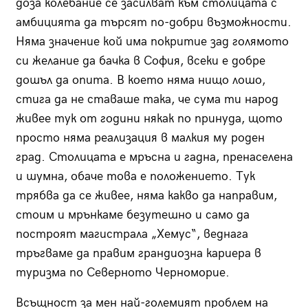
доза колебание се засилват към столицата с
амбицията да търсят по-добри възможности.
Няма значение кой има покритие зад голямото
си желание да бачка в София, всеки е добре
дошъл да опита. В което няма нищо лошо,
стига да не ставаше така, че сума ти народ
живее тук от години някак по принуда, щото
просто няма реализация в малкия му роден
град. Столицата е мръсна и гадна, пренаселена
и шумна, обаче това е положението. Тук
трябва да се живее, няма какво да направим,
стоим и мрънкаме безутешно и само да
построят магистрала „Хемус“, веднага
тръгваме да правим грандиозна кариера в
туризма по Северното Черноморие.
Всъщност за мен най-големият проблем на