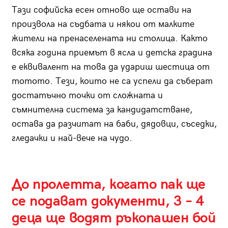
Тази софийска есен отново ще остави на
произвола на съдбата и някои от малките
жители на пренаселената ни столица. Както
всяка година приемът в ясла и детска градина
е еквивалент на това да удариш шестица от
тотото. Тези, които не са успели да съберат
достатъчно точки от сложната и
съмнителна система за кандидатстване,
остава да разчитат на баби, дядовци, съседки,
гледачки и най-вече на чудо.
До пролетта, когато пак ще
се подават документи, 3 – 4
деца ще водят ръкопашен бой