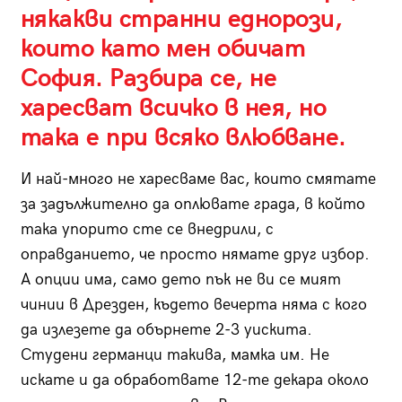
някакви странни еднорози,
които като мен обичат
София. Разбира се, не
харесват всичко в нея, но
така е при всяко влюбване.
И най-много не харесваме вас, които смятате
за задължително да оплювате града, в който
така упорито сте се внедрили, с
оправданието, че просто нямате друг избор.
А опции има, само дето пък не ви се мият
чинии в Дрезден, където вечерта няма с кого
да излезете да обърнете 2-3 уискита.
Студени германци такива, мамка им. Не
искате и да обработвате 12-те декара около