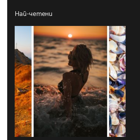
Най-четени