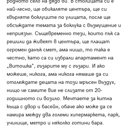
родното село на дядо ви. В столицата си е
най-лесно, ще обикаляте центъра, ще си
хвърляте боклуците по улицата, после ще
обсъждате темата за боклука с възмущение и
неприязън. Същевременно тези, които пък са
решили да живеят в центъра, ще плащат
огромен данък смет, ама нищо, то така е
честно, като са си избрали апартамент на
„Витошка“, гъзарите му с гъзари. И ако
можеше, никога, ама никога нямаше да си
отглеждате децата на този мръсен въздух,
нищо че самите вие не слизате от 20-
годишното си возило. Мечтаете за китна
къща с двор и басейн, обаче ако може да се
намира между два големи хипермаркета, парк,
училище, метро и няколко готини бара.