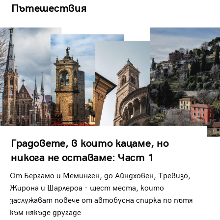
Пътешествия
Градовете, в които кацаме, но
никога не оставаме: Част 1
От Бергамо и Меминген, до Айндховен, Тревизо,
Жирона и Шарлероа - шест места, които
заслужават повече от автобусна спирка по пътя
към някъде другаде