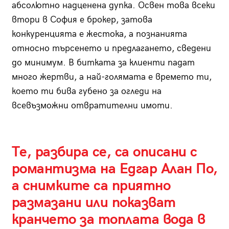
абсолютно надценена дупка. Освен това всеки
втори в София е брокер, затова
конкуренцията е жестока, а познанията
относно търсенето и предлагането, сведени
до минимум. В битката за клиенти падат
много жертви, а най-голямата е времето ти,
което ти бива губено за огледи на
всевъзможни отвратителни имоти.
Те, разбира се, са описани с
романтизма на Едгар Алан По,
а снимките са приятно
размазани или показват
кранчето за топлата вода в