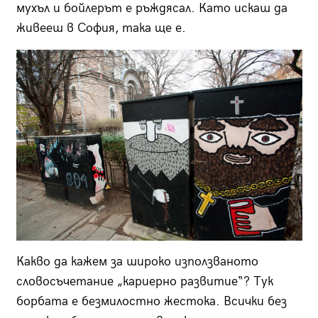
мухъл и бойлерът е ръждясал. Като искаш да
живееш в София, така ще е.
Какво да кажем за широко използваното
словосъчетание „кариерно развитие“? Тук
борбата е безмилостно жестока. Всички без