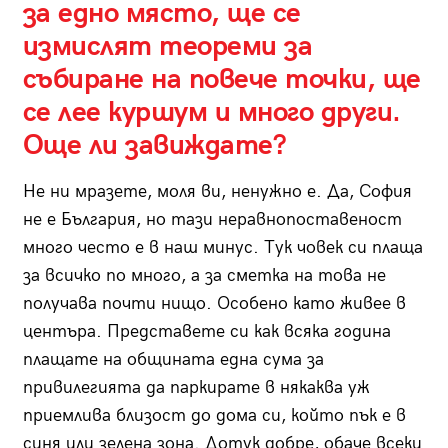
за едно място, ще се
измислят теореми за
събиране на повече точки, ще
се лее куршум и много други.
Още ли завиждате?
Не ни мразете, моля ви, ненужно е. Да, София
не е България, но тази неравнопоставеност
много често е в наш минус. Тук човек си плаща
за всичко по много, а за сметка на това не
получава почти нищо. Особено като живее в
центъра. Представете си как всяка година
плащате на общината една сума за
привилегията да паркирате в някаква уж
приемлива близост до дома си, който пък е в
синя или зелена зона. Дотук добре, обаче всеки