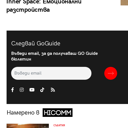
Inner Space: Емоционални
разстройства
Следвай GoGuide
Въведи email, за да получаваш GO Guide
бюлетин
Намерено в
СЪБИТИЯ