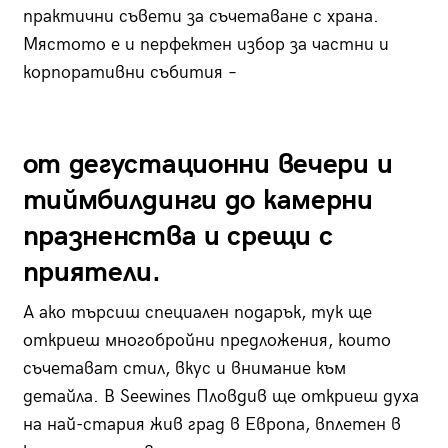
практични съвети за съчетаване с храна.
Мястото е и перфектен избор за частни и
корпоративни събития –
от дегустационни вечери и
тиймбилдинги до камерни
празненства и срещи с
приятели.
А ако търсиш специален подарък, тук ще
откриеш многобройни предложения, които
съчетават стил, вкус и внимание към
детайла. В Seewines Пловдив ще откриеш духа
на най-стария жив град в Европа, вплетен в