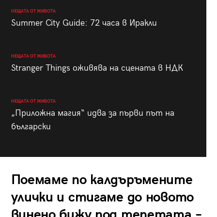
НЕЩАТА ОТ ЖИВОТА
Summer City Guide: 72 часа в Иракли
НЕЩАТА ОТ ЖИВОТА
Stranger Things оживява на сцената в НДК
НЕЩАТА ОТ ЖИВОТА
„Приложна магия“ идва за първи път на
български
Поемаме по калдъръмените
улички и стигаме до новото
винено бижу под тепетата –