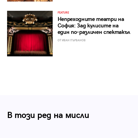
FEATURE
Непреходните театри на
София: Зад кулисите на
един по-различен спектакъл
ОТ ИВАН ПЪРВАНОВ
В този ред на мисли