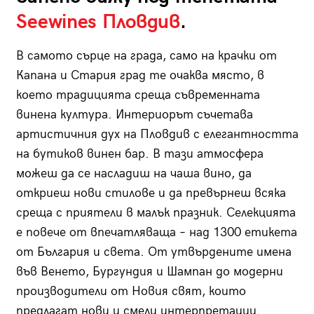
Seewines Пловдив
.
В самото сърце на града, само на крачки от
Капана и Стария град те очаква място, в
което традицията среща съвременната
винена култура. Интериорът съчетава
артистичния дух на Пловдив с елегантността
на бутиков винен бар. В тази атмосфера
можеш да се насладиш на чаша вино, да
откриеш нови стилове и да превърнеш всяка
среща с приятели в малък празник. Селекцията
е повече от впечатляваща – над 1300 етикета
от България и света. От утвърдените имена
във Венето, Бургундия и Шампан до модерни
производители от Новия свят, които
предлагат нови и смели интерпретации.