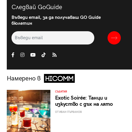
Следвай GoGuide
Въведи email, за да получаваш GO Guide
бюлетин
Намерено в
СЪБИТИЯ
Exotic Soirée: Танци и
изкуство с дъх на лято
ОТ ИВАН ПЪРВАНОВ