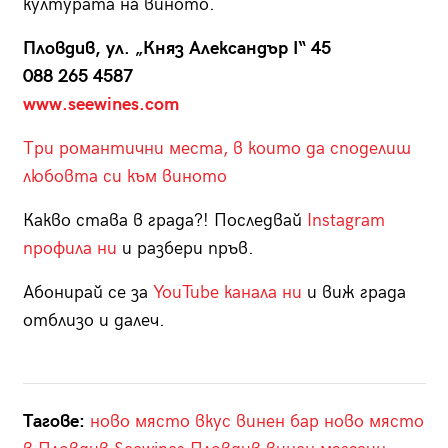
културата на виното.
Пловдив, ул. „Княз Александър I“ 45
088 265 4587
www.seewines.com
Три романтични места, в които да споделиш
любовта си към виното
Какво става в града?! Последвай
Instagram
профила ни
и разбери пръв.
Абонирай се за
YouTube канала ни
и виж града
отблизо и далеч.
Тагове:
ново място
вкус
винен бар
ново място