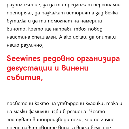
разположение, за да ти предложат персонални
препоръки, да разкажат историята зад всяка
бутилка и да ти помогнат на намериш
виното, което ще направи твоя повод
наистина специален. А ако искаш да опиташ
нещо различно,
Seewines редовно организира
дегустации и винени
събития,
посветени както на утвърдени класики, така и
на малки фамилни изби в региона. Често
гостуват винопроизводители, които лично
представят своите вина, а всяка вечер се