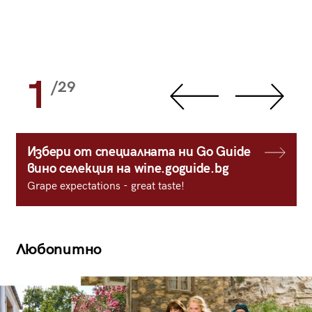
1
/29
Избери от специалната ни Go Guide
вино селекция на wine.goguide.bg
Grape expectations - great taste!
Любопитно