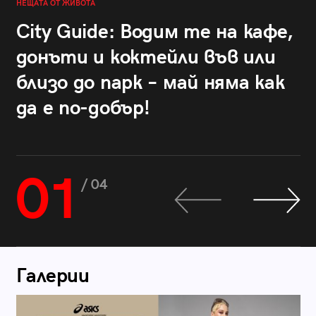
НЕЩАТА ОТ ЖИВОТА
City Guide: Водим те на кафе,
донъти и коктейли във или
близо до парк – май няма как
да е по-добър!
01
/ 04
Галерии