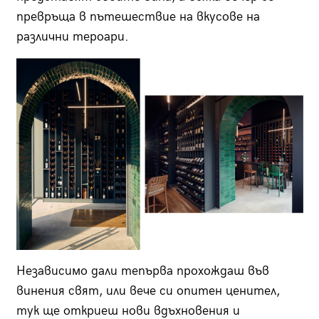
превръща в пътешествие на вкусове на
различни тероари.
Независимо дали тепърва прохождаш във
винения свят, или вече си опитен ценител,
тук ще откриеш нови вдъхновения и