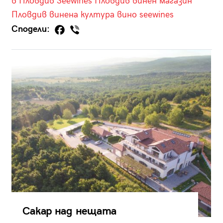
в Пловдив
Seewines Пловдив
винен магазин
Пловдив
винена култура
вино
seewines
Сподели:
Сакар над нещата