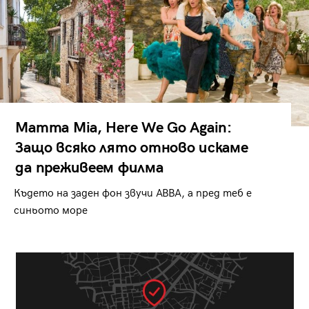
Mamma Mia, Here We Go Again:
Защо всяко лято отново искаме
да преживеем филма
Където на заден фон звучи ABBA, а пред теб е
синьото море