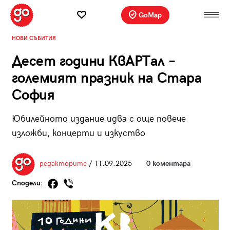
GoMap
НОВИ СЪБИТИЯ
Десет години КвАРТал –
големият празник на Стара
София
Юбилейното издание идва с още повече
изложби, концерти и изкуство
редакторите
/ 11.09.2025
0 коментара
Сподели: