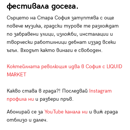
фестивала досега.
Сърцето на Стара София затуптява с още
повече музика, градски турове те разхождат
по забравени улици, изложби, инсталации и
творчески работилници дебнат иззад всеки
ъгъл. Входът както винаги е свободен.
Коктейлната революция идва в София с LIQUID
MARKET
Какво става в града?! Последвай
Instagram
профила ни
и разбери пръв.
Абонирай се за
YouTube канала ни
и виж града
отблизо и далеч.