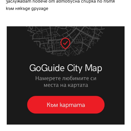
заслужават повече от автобусна спирка по пътя
към някъде другаде