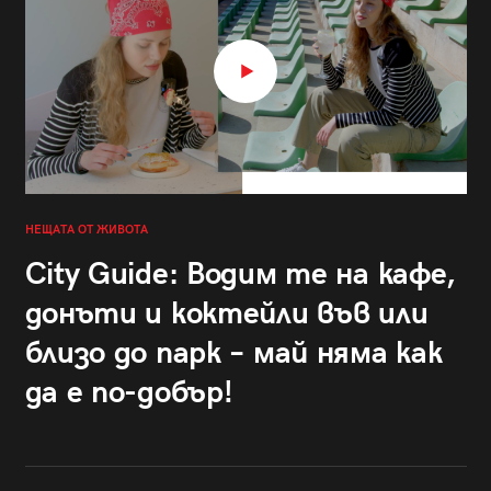
НЕЩАТА ОТ ЖИВОТА
City Guide: Водим те на кафе,
донъти и коктейли във или
близо до парк – май няма как
да е по-добър!