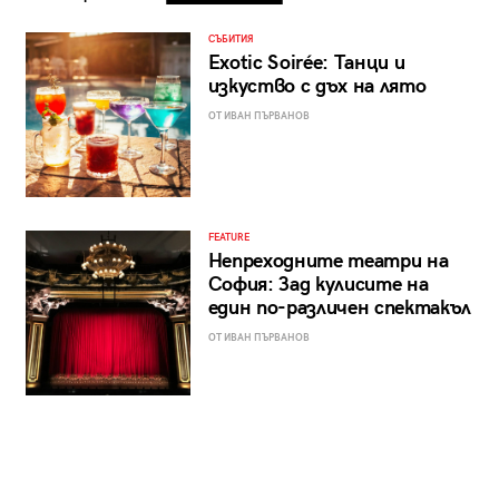
СЪБИТИЯ
Exotic Soirée: Танци и
изкуство с дъх на лято
ОТ ИВАН ПЪРВАНОВ
FEATURE
Непреходните театри на
София: Зад кулисите на
един по-различен спектакъл
ОТ ИВАН ПЪРВАНОВ