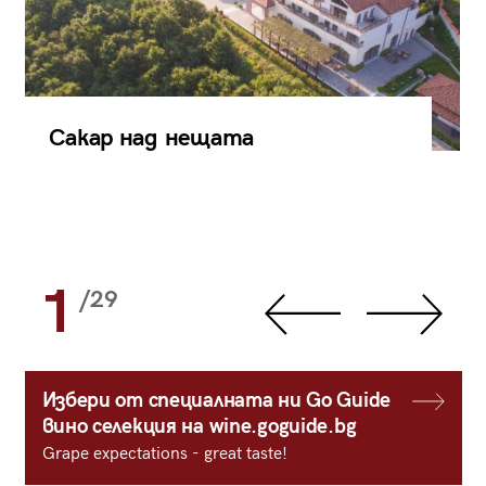
Сакар над нещата
1
/29
Избери от специалната ни Go Guide
вино селекция на wine.goguide.bg
Grape expectations - great taste!