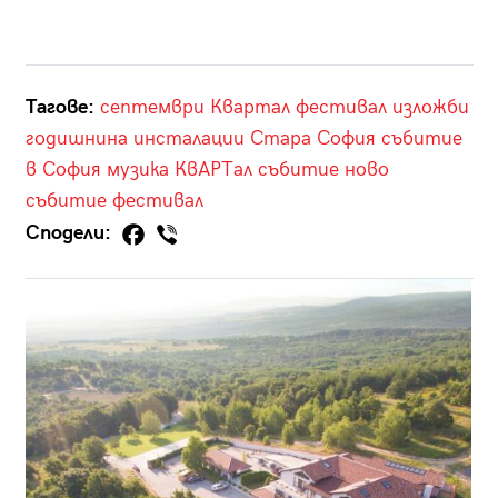
Тагове:
септември
Квартал фестивал
изложби
годишнина
инсталации
Стара София
събитие
в София
музика
КвАРТал
събитие
ново
събитие
фестивал
Сподели: