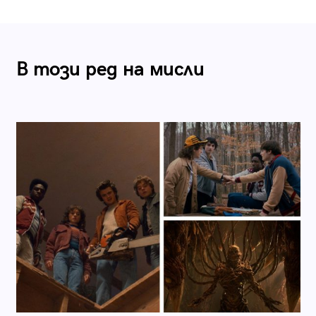
В този ред на мисли