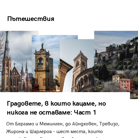
Пътешествия
Градовете, в които кацаме, но
никога не оставаме: Част 1
От Бергамо и Меминген, до Айндховен, Тревизо,
Жирона и Шарлероа - шест места, които