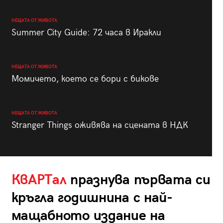
НЕЩАТА ОТ ЖИВОТА
Summer City Guide: 72 часа в Иракли
НЕЩАТА ОТ ЖИВОТА
Момичето, което се бори с бикове
НЕЩАТА ОТ ЖИВОТА
Stranger Things оживява на сцената в НДК
КвАРТал
празнува първата си
кръгла годишнина с най-
мащабното издание на