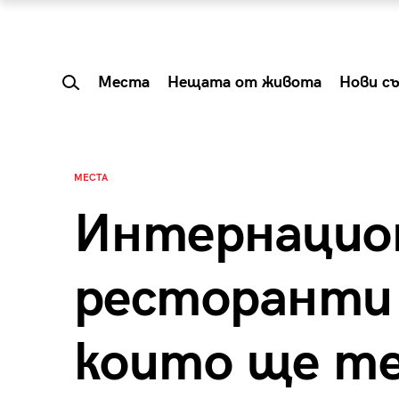
Места
Нещата от живота
Нови с
МЕСТА
Интернацио
ресторанти 
които ще те
 Shareable:
Summer Prelude: ка
лги вечери и
започва лятото в 