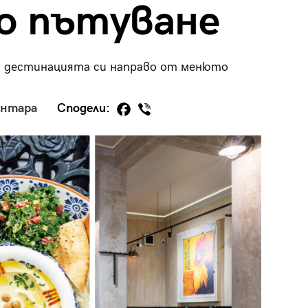
о пътуване
ри дестинацията си направо от менюто
29
/29
ентара
Сподели: