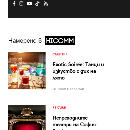
Намерено в
СЪБИТИЯ
Exotic Soirée: Танци и
изкуство с дъх на
лято
ОТ ИВАН ПЪРВАНОВ
FEATURE
Непреходните
театри на София: