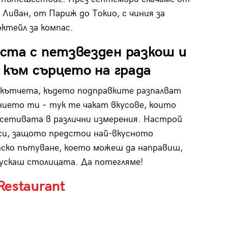
 Ливан, от Париж до Токио, с чиния за
октейл за компас.
ста с петзвезден разкош и
 към сърцето на града
кътчета, където подправките разпалват
ието ти – тук те чакат вкусове, които
сетивата в различни измерения. Настрой
си, защото предстои най-вкусното
ско пътуване, което можеш да направиш,
пускаш столицата. Да потегляме!
estaurant