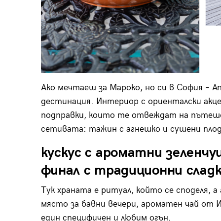
Ако мечтаеш за Мароко, но си в София – A
дестинация. Интериор с ориенталски акц
подправки, които те отвеждат на пътеше
сетивата: тажин с агнешко и сушени плод
кускус с ароматни зеленчу
финал с традиционни сладки
Тук храната е ритуал, който се споделя, 
място за бавни вечери, ароматен чай от 
един специфичен и любим огън.