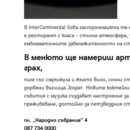
В InterContinental Sofia гастрономията т
е ресторант с класа – стилна атмосфера, з
емблематичните забележителности на ст
В менюто ще намериш арт
грах,
пиле със смръчкула и жълто вино, сочни ст
дървени въглища Josper. Новите коктейл
събития с музика създават настроение за п
преживяване, достойно за петзвездния стан
пл. „Народно събрание“ 4
087 734 0000