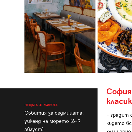
София
класи
НЕЩАТА ОТ ЖИВОТА
Събития за седмицата:
– градът 
уикенд на морето (6–9
където вс
август)
кулинарно