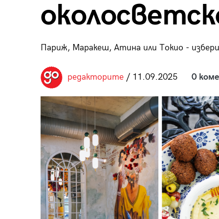
околосветск
пания
Париж, Маракеш, Атина или Токио - избе
28
/29
редакторите
/ 11.09.2025
0 ком