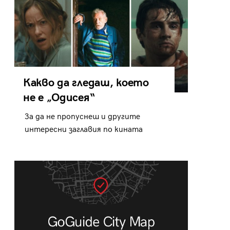
Какво да гледаш, което
не е „Одисея“
За да не пропуснеш и другите
интересни заглавия по кината