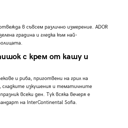
е отвежда в съвсем различно измерение. ADOR
елена градина и гледка към най-
олицата.
ишок с крем от кашу и
екове и риба, приготвени на грил на
и, сладките изкушения и тематичните
разник всеки ден. Тук всяка вечеря е
дарт на InterContinental Sofia.