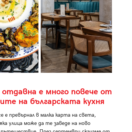
 отдавна е много повече от
ките на българската кухня
се е превърнал в малка карта на света,
яка улица може да те заведе на ново
 пътешествие. През септември скачаме от