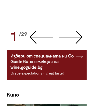
1
2
/29
/
Избери от специалната ни Go
Guide вино селекция на
wine.goguide.bg
Grape expectations - great taste!
Кино