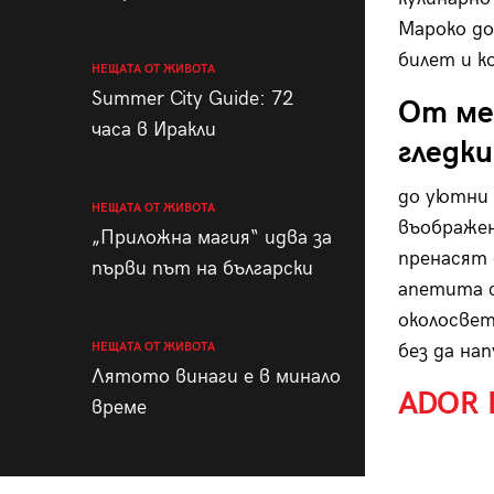
Мароко до
билет и к
НЕЩАТА ОТ ЖИВОТА
Summer City Guide: 72
От ме
часа в Иракли
гледки
до уютни 
НЕЩАТА ОТ ЖИВОТА
въображен
„Приложна магия“ идва за
пренасят 
първи път на български
апетита 
околосвет
НЕЩАТА ОТ ЖИВОТА
без да на
Лятото винаги е в минало
ADOR R
време