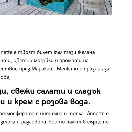
nnette е твоят билет към тази желана
енти, цветни мозайки и аромати на
ствие през Маракеш. Менюто е празник за
ове,
ци, свежи салати и сладък
 и крем с розова вода.
а атмосферата е интимна и топла. Annette е
Изтока и разговори, които палят в сърцето