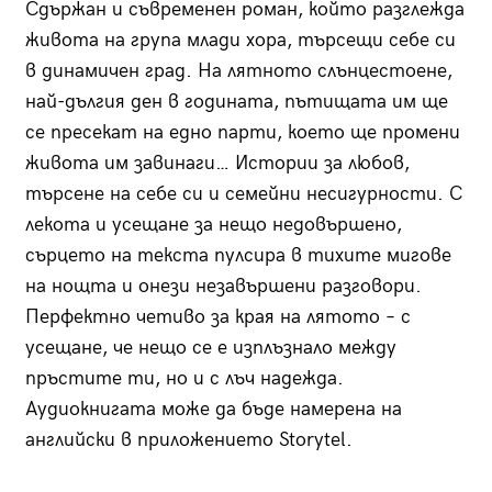
Сдържан и съвременен роман, който разглежда
живота на група млади хора, търсещи себе си
в динамичен град. На лятното слънцестоене,
най-дългия ден в годината, пътищата им ще
се пресекат на едно парти, което ще промени
живота им завинаги… Истории за любов,
търсене на себе си и семейни несигурности. С
лекота и усещане за нещо недовършено,
сърцето на текста пулсира в тихите мигове
на нощта и онези незавършени разговори.
Перфектно четиво за края на лятото – с
усещане, че нещо се е изплъзнало между
пръстите ти, но и с лъч надежда.
Аудиокнигата може да бъде намерена на
английски в приложението Storytel.