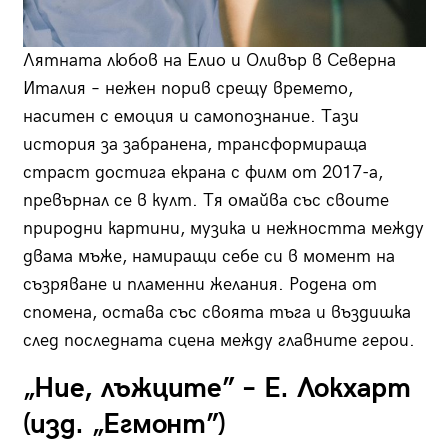
Лятната любов на Елио и Оливър в Северна
Италия – нежен порив срещу времето,
наситен с емоция и самопознание. Тази
история за забранена, трансформираща
страст достига екрана с филм от 2017-а,
превърнал се в култ. Тя омайва със своите
природни картини, музика и нежността между
двама мъже, намиращи себе си в момент на
съзряване и пламенни желания. Родена от
спомена, остава със своята тъга и въздишка
след последната сцена между главните герои.
„Ние, лъжците” – Е. Локхарт
(изд. „Егмонт”)