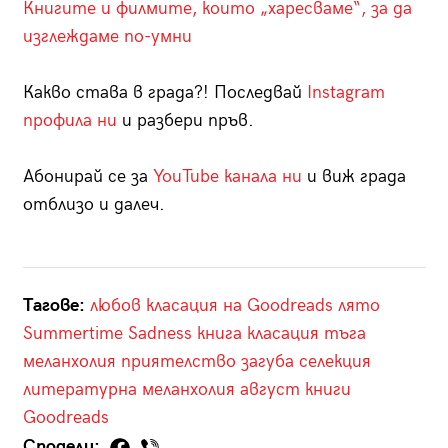
Книгите и филмите, които „харесваме“, за да
изглеждаме по-умни
Какво става в града?! Последвай
Instagram
профила ни
и разбери пръв.
Абонирай се за
YouTube канала ни
и виж града
отблизо и далеч.
Тагове:
любов
класация на Goodreads
лято
Summertime Sadness
книга
класация
тъга
меланхолия
приятелство
загуба
селекция
литературна меланхолия
август
книги
Goodreads
Сподели: