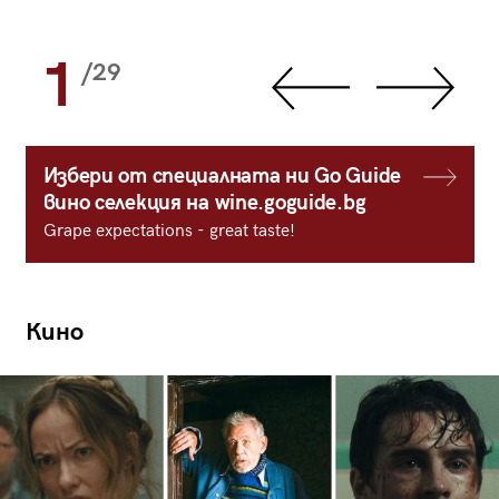
1
/29
Избери от специалната ни Go Guide
вино селекция на wine.goguide.bg
Grape expectations - great taste!
Кино