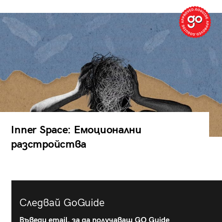
Inner Space: Емоционални
разстройства
Следвай GoGuide
Въведи email, за да получаваш GO Guide