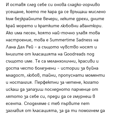
И оставя след себе си онова сладко-горчиво
усещане, което те кара да се връщаш мислено
към безкрайните вечери, леките дрехи, дните
край морето и кратките любовни авантюри.
Ако има песен, която най-точно улавя това
настроение, това е Summertime Sadness на
Лана Дел Рей – а същото чувство носят и
книгите от класацията на Goodreads под
същото име. Те са меланхолични, красиви и
доста често болезнени – истории за буйна
младост, любов, тайни, пропуснати моменти
и носталгия. Перфектни за четене, когато
искаш да запазиш последното парченце от
лятото за себе си, преди да се гмурнеш в
есента. Споделяме с теб първите пет
заглавия от класацията, за да ти помогнем да