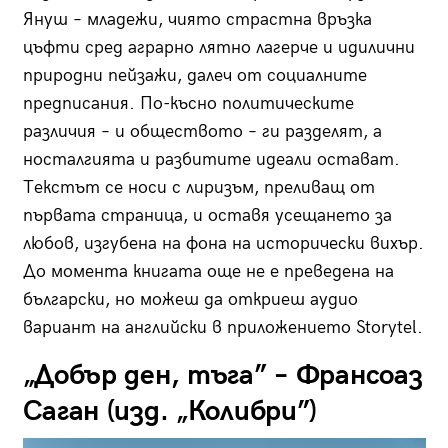
Януш – младежи, чиято страстна връзка
цъфти сред аграрно лятно лагерче и идилични
природни пейзажи, далеч от социалните
предписания. По-късно политическите
различия – и обществото – ги разделят, а
носталгията и разбитите идеали остават.
Текстът се носи с лиризъм, преливащ от
първата страница, и оставя усещането за
любов, изгубена на фона на исторически вихър.
До момента книгата още не е преведена на
български, но можеш да откриеш аудио
вариант на английски в приложението Storytel.
„Добър ден, тъга” – Франсоаз
Саган (изд. „Колибри”)