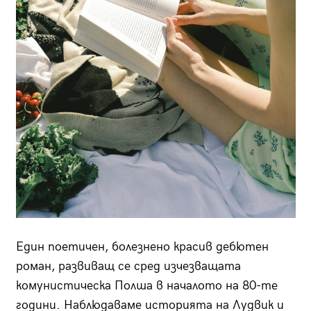
Един поетичен, болезнено красив дебютен
роман, развиващ се сред изчезващата
комунистическа Полша в началото на 80-те
години. Наблюдаваме историята на Лудвик и