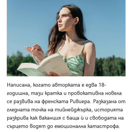
Написана, когато авторката е едва 18-
годишна, тази кратка и провокативна новела
се развива на френската Ривиера. Разказана от
гледната точка на тийнейджърка, историята
разкрива как ваканция с баща ѝ и свободата на
сърцето водят до емоционална катастрофа.