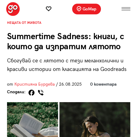
GoMap
НЕЩАТА ОТ ЖИВОТА
Summertime Sadness: книги, с
които да изпратим лятото
Сбогувай се с лятото с тези меланхолични и
красиви истории от класацията на Goodreads
от
Кристияна Бурдева
/ 26.08.2025
0 коментара
Сподели: