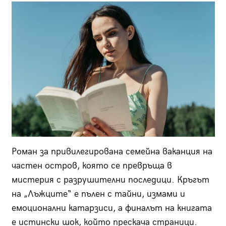
Роман за привилегирована семейна ваканция на
частен остров, която се превръща в
мистерия с разрушителни последици. Кръгът
на „Лъжците“ е пълен с тайни, измами и
емоционални катарзиси, а финалът на книгата
е истински шок, който прескача страници.