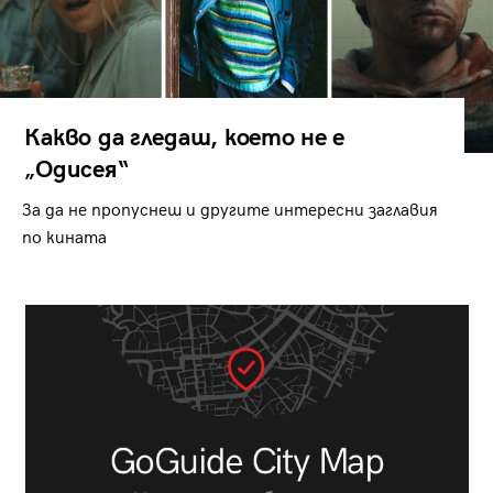
Какво да гледаш, което не е
„Одисея“
За да не пропуснеш и другите интересни заглавия
по кината