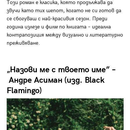
Този роман е класика, която продължава да
звучи като тих шепот, когато не си готов да
се сбогуваш с най-красивия сезон. Преди
година излезе и филм по книгата – идеална
контрапозиция между визуално и литературно
преживяване.
„Назови ме с твоето име” –
Андре Асиман (изд. Black
Flamingo)