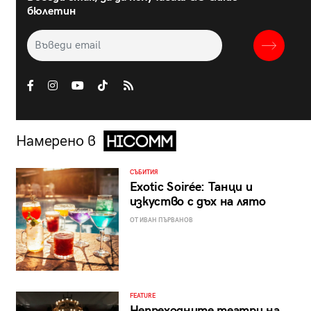
бюлетин
Намерено в
СЪБИТИЯ
Exotic Soirée: Танци и
изкуство с дъх на лято
ОТ ИВАН ПЪРВАНОВ
FEATURE
Непреходните театри на