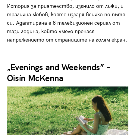
История за приятелство, изгнило от лъжи, и
трагична любов, която изгаря всичко по пътя
си. Адаптирана е в телевизионен сериал от
тази година, който умело пренася
напрежението от страниците на голям екран.
„Evenings and Weekends” –
Oisín McKenna