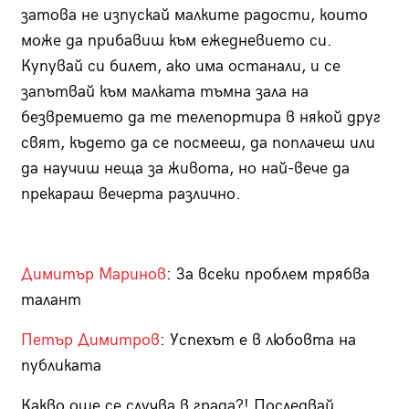
затова не изпускай малките радости, които
може да прибавиш към ежедневието си.
Купувай си билет, ако има останали, и се
запътвай към малката тъмна зала на
безвремието да те телепортира в някой друг
свят, където да се посмееш, да поплачеш или
да научиш неща за живота, но най-вече да
прекараш вечерта различно.
Димитър Маринов
: За всеки проблем трябва
талант
Петър Димитров
: Успехът е в любовта на
публиката
Какво още се случва в града?! Последвай