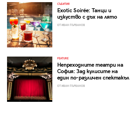
СЪБИТИЯ
Exotic Soirée: Танци и
изкуство с дъх на лято
ОТ ИВАН ПЪРВАНОВ
FEATURE
Непреходните театри на
София: Зад кулисите на
един по-различен спектакъл
ОТ ИВАН ПЪРВАНОВ