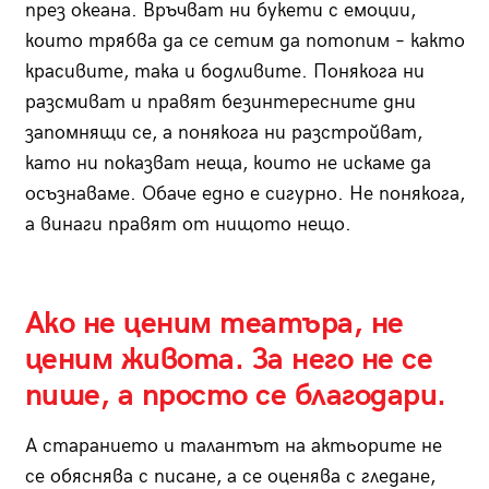
през океана. Връчват ни букети с емоции,
които трябва да се сетим да потопим – както
красивите, така и бодливите. Понякога ни
разсмиват и правят безинтересните дни
запомнящи се, а понякога ни разстройват,
като ни показват неща, които не искаме да
осъзнаваме. Обаче едно е сигурно. Не понякога,
а винаги правят от нищото нещо.
Ако не ценим театъра, не
ценим живота. За него не се
пише, а просто се благодари.
А старанието и талантът на актьорите не
се обяснява с писане, а се оценява с гледане,