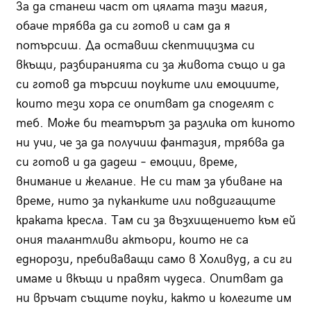
За да станеш част от цялата тази магия,
обаче трябва да си готов и сам да я
потърсиш. Да оставиш скептицизма си
вкъщи, разбиранията си за живота също и да
си готов да търсиш поуките или емоциите,
които тези хора се опитват да споделят с
теб. Може би театърът за разлика от киното
ни учи, че за да получиш фантазия, трябва да
си готов и да дадеш – емоции, време,
внимание и желание. Не си там за убиване на
време, нито за пуканките или повдигащите
краката кресла. Там си за възхищението към ей
ония талантливи актьори, които не са
еднорози, пребиваващи само в Холивуд, а си ги
имаме и вкъщи и правят чудеса. Опитват да
ни връчат същите поуки, както и колегите им