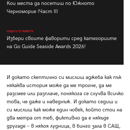
Кои места да посетиш по Южното
Черноморие (Част II)
НЕЩАТА ОТ ЖИВОТА
Избери своите фаворити сред категориите
на Go Guide Seaside Awards 2026!
И докато скептично си мислиш аджеба как пък
някаква история може да ме трогне, да ме
разсмее или разплаче, понякога се случва всичко
това, че даже и наведнъж. И докато седиш и
си мислиш как може един човек, който стои на
два метра от теб, фиктивно да е някъде
другаде – в някоя лудница, в бинго зала в САЩ,