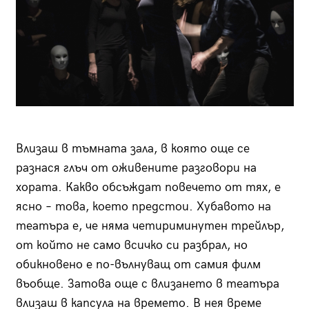
Влизаш в тъмната зала, в която още се
разнася глъч от оживените разговори на
хората. Какво обсъждат повечето от тях, е
ясно – това, което предстои. Хубавото на
театъра е, че няма четириминутен трейлър,
от който не само всичко си разбрал, но
обикновено е по-вълнуващ от самия филм
въобще. Затова още с влизането в театъра
влизаш в капсула на времето. В нея време