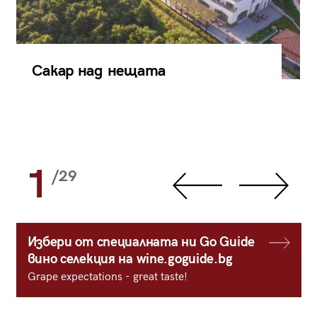
Сакар над нещата
1
/29
Избери от специалната ни Go Guide
вино селекция на wine.goguide.bg
Grape expectations - great taste!