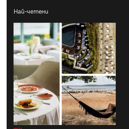
Най-четени