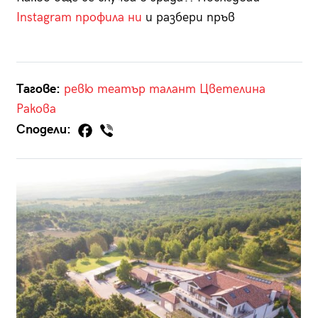
Instagram профила ни
и разбери пръв
Тагове:
ревю
театър
талант
Цветелина
Ракова
Сподели: