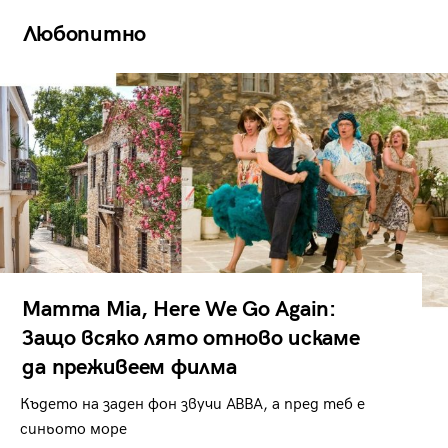
Любопитно
Mamma Mia, Here We Go Again:
Защо всяко лято отново искаме
да преживеем филма
Където на заден фон звучи ABBA, а пред теб е
синьото море