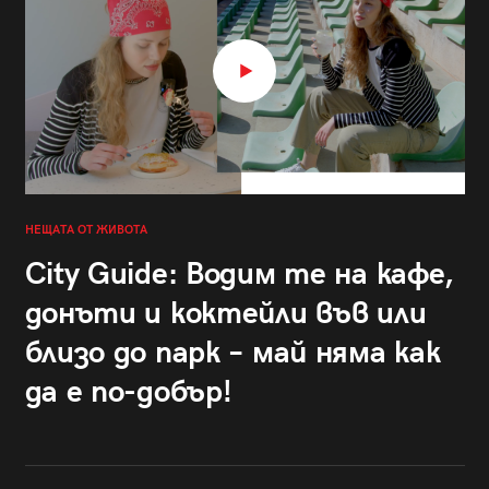
НЕЩАТА ОТ ЖИВОТА
City Guide: Водим те на кафе,
донъти и коктейли във или
близо до парк – май няма как
да е по-добър!