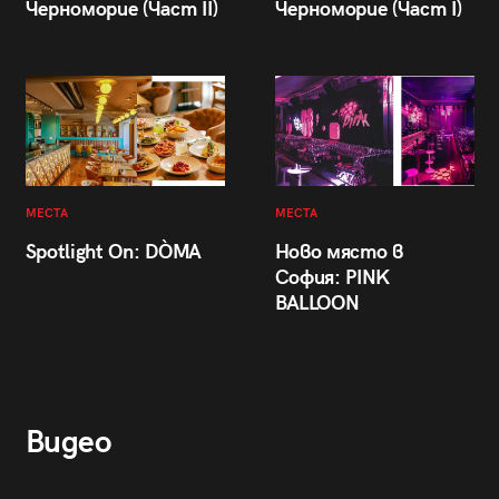
Черноморие (Част II)
Черноморие (Част I)
МЕСТА
МЕСТА
Spotlight On: DÒMA
Ново място в
София: PINK
BALLOON
Видео