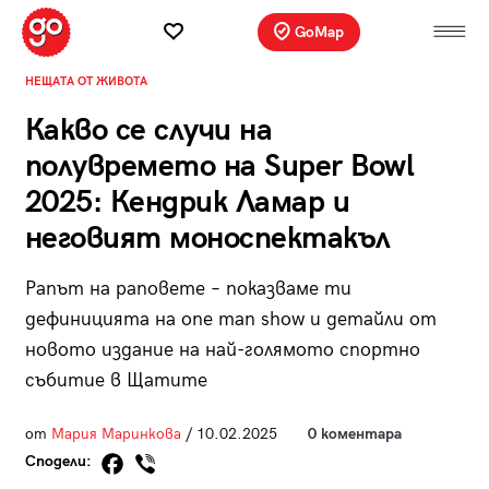
GoMap
НЕЩАТА ОТ ЖИВОТА
Какво се случи на
полувремето на Super Bowl
2025: Кендрик Ламар и
неговият моноспектакъл
Рапът на раповете – показваме ти
дефиницията на one man show и детайли от
новото издание на най-голямото спортно
събитие в Щатите
от
Мария Маринкова
/ 10.02.2025
0 коментара
Сподели: