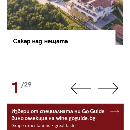
Сакар над нещата
1
/29
Избери от специалната ни Go Guide
вино селекция на wine.goguide.bg
Grape expectations - great taste!