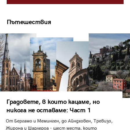
Пътешествия
Градовете, в които кацаме, но
никога не оставаме: Част 1
От Бергамо и Меминген, до Айндховен, Тревизо,
Жирона и Шарлероа - шест места, които