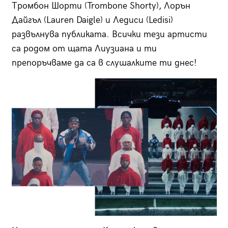
Тромбон Шорти (Trombone Shorty), Лорън
Дайгъл (Lauren Daigle) и Ледиси (Ledisi)
развълнува публиката. Всички тези артисти
са родом от щата Лиузиана и ти
препоръчваме да са в слушалките ти днес!