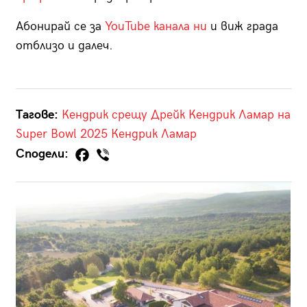
Абонирай се за
YouTube канала ни
и виж града
отблизо и далеч.
Тагове:
Кендрик срещу Дрейк
Кендрик Ламар на
Super Bowl 2025
Кендрик Ламар
Сподели: