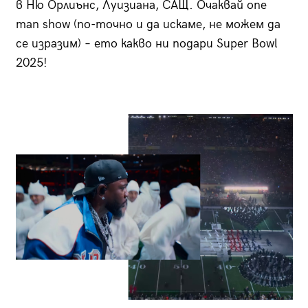
в Ню Орлиънс, Луизиана, САЩ. Очаквай one
man show (по-точно и да искаме, не можем да
се изразим) – ето какво ни подари Super Bowl
2025!