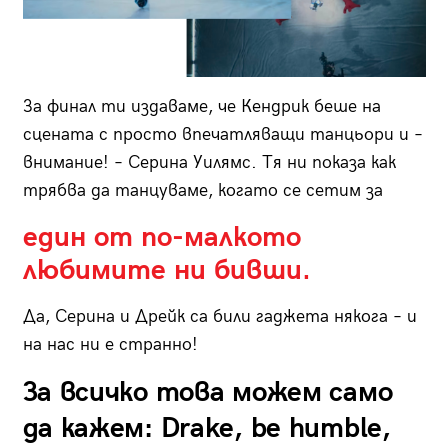
За финал ти издаваме, че Кендрик беше на
сцената с просто впечатляващи танцьори и –
внимание! – Серина Уилямс. Тя ни показа как
трябва да танцуваме, когато се сетим за
един от по-малкото
любимите ни бивши.
Да, Серина и Дрейк са били гаджета някога – и
на нас ни е странно!
За всичко това можем само
да кажем: Drake, be humble,