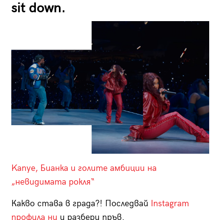
sit down.
Kanye, Бианка и голите амбиции на
„невидимата рокля“
Какво става в града?! Последвай
Instagram
профила ни
и разбери пръв.