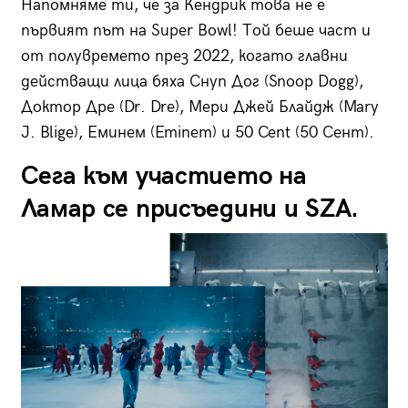
Напомняме ти, че за Кендрик това не е
първият път на Super Bowl! Той беше част и
от полувремето през 2022, когато главни
действащи лица бяха Снуп Дог (Snoop Dogg),
Доктор Дре (Dr. Dre), Мери Джей Блайдж (Mary
J. Blige), Еминем (Eminem) и 50 Cent (50 Сент).
Сега към участието на
Ламар се присъедини и SZA.