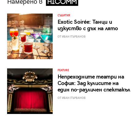
Намерено в
СЪБИТИЯ
Exotic Soirée: Танци и
изкуство с дъх на лято
ОТ ИВАН ПЪРВАНОВ
FEATURE
Непреходните театри на
София: Зад кулисите на
един по-различен спектакъл
ОТ ИВАН ПЪРВАНОВ