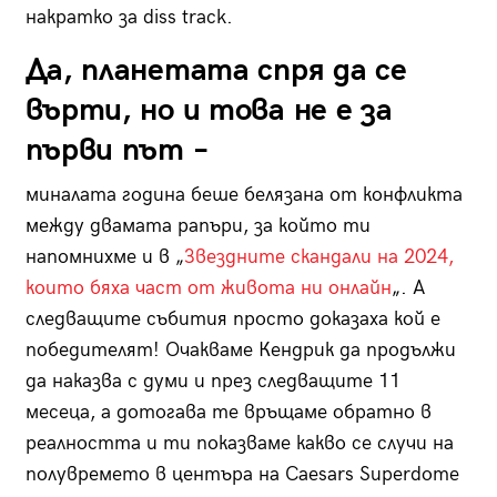
накратко за diss track.
Да, планетата спря да се
върти, но и това не е за
първи път –
миналата година беше белязана от конфликта
между двамата рапъри, за който ти
напомнихме и в „
Звездните скандали на 2024,
които бяха част от живота ни онлайн
„. А
следващите събития просто доказаха кой е
победителят! Очакваме Кендрик да продължи
да наказва с думи и през следващите 11
месеца, а дотогава те връщаме обратно в
реалността и ти показваме какво се случи на
полувремето в центъра на Caesars Superdome