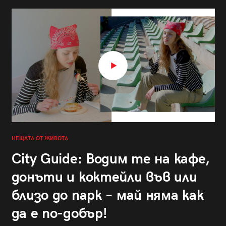
НЕЩАТА ОТ ЖИВОТА
City Guide: Водим те на кафе,
донъти и коктейли във или
близо до парк – май няма как
да е по-добър!