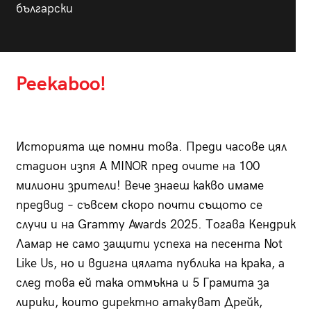
български
Peekaboo!
Историята ще помни това. Преди часове цял
стадион изпя A MINOR пред очите на 100
милиони зрители! Вече знаеш какво имаме
предвид – съвсем скоро почти същото се
случи и на Grammy Awards 2025. Тогава Кендрик
Ламар не само защити успеха на песента Not
Like Us, но и вдигна цялата публика на крака, а
след това ей така отмъкна и 5 Грамита за
лирики, които директно атакуват Дрейк,