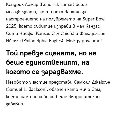
Кендрик Ламар (Kendrick Lamar) беше
мегазвездата, която отговаряше за
настроението на полувремето на Super Bowl
2025, което събитие изправи в мач Канзас
Сити Чийфс (Kansas City Chiefs) и Филаделфия
Ийгълс (Philadelphia Eagles). Между другото!
Той превзе сцената, но не
беше единственият, на
когото се зарадвахме.
Неговото участие представи Самюъл Джаксън
(Samuel L. Jackson), облечен като Чичо Сам,
което само по себе си беше въпросително
забавно.