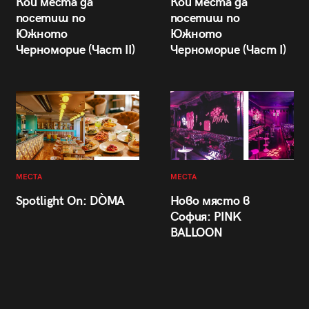
Кои места да
Кои места да
посетиш по
посетиш по
Южното
Южното
Черноморие (Част II)
Черноморие (Част I)
МЕСТА
МЕСТА
Spotlight On: DÒMA
Ново място в
София: PINK
BALLOON