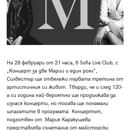
На 28 февруари от 21 часа, в Sofia Live Club, с
„Концерт за две Марии и един роял”,
Силвестър ще отбележи първата третина от
артистичния си живот. Твърди, че и след 120-
а си година най-вероятно ще продължава да
изнася концерти, но тогава ще понамали
шпагатите в прогрмата. Концертът,
подготвен от Мария Каракушева
представлява съчетание от майсторски