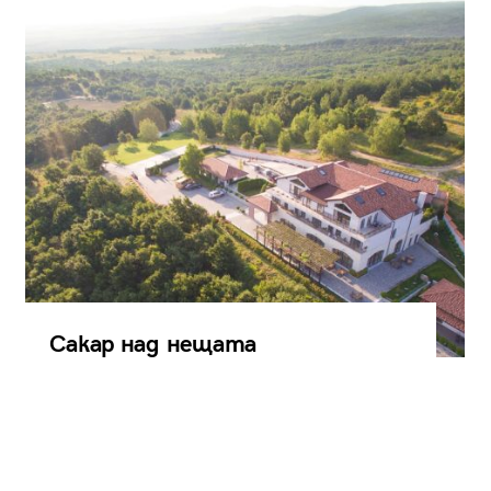
Сакар над нещата