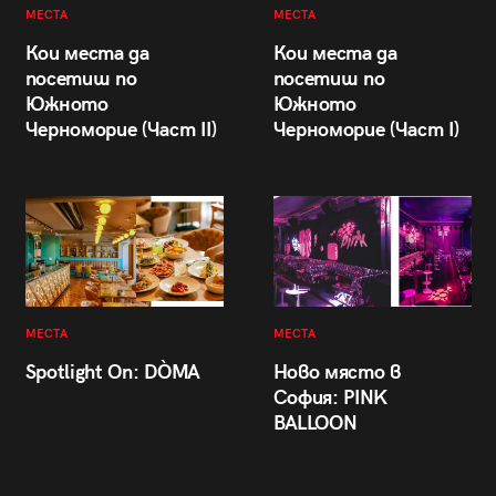
МЕСТА
МЕСТА
Кои места да
Кои места да
посетиш по
посетиш по
Южното
Южното
Черноморие (Част II)
Черноморие (Част I)
МЕСТА
МЕСТА
Spotlight On: DÒMA
Ново място в
София: PINK
BALLOON