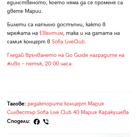
единственото, което няма да се променя са
двете Марии.
Билети са напълно достъпни, както в
мрежата на
Евентим
, така и на датата на
самия концерт в
Sofia LiveClub
.
Гледай връчването на Go Guide наградите на
живо – петък, 20:00 часа.
Тагове:
редакторите
концерт
Мария
Силвестър
Sofia Live Club
40
Мария Каракушева
Сподели: