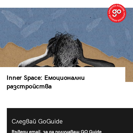
Inner Space: Емоционални
разстройства
Следвай GoGuide
Въведи email, за да получаваш GO Guide