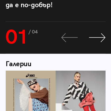
да е по-добър!
01
/ 04
Галерии