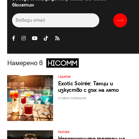
бюлетин
Намерено в
СЪБИТИЯ
Exotic Soirée: Танци и
изкуство с дъх на лято
ОТ ИВАН ПЪРВАНОВ
FEATURE
Непреходните театри на