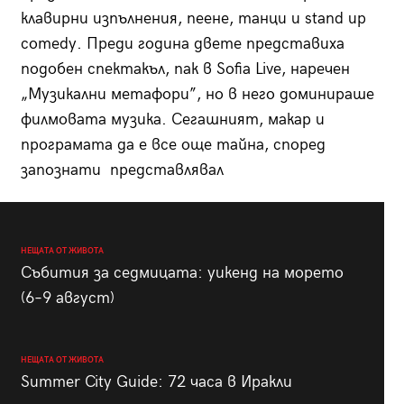
клавирни изпълнения, пеене, танци и stand up
comedy. Преди година двете представиха
подобен спектакъл, пак в Sofia Live, наречен
„Музикални метафори”, но в него доминираше
филмовата музика. Сегашният, макар и
програмата да е все още тайна, според
запознати представлявал
НЕЩАТА ОТ ЖИВОТА
Събития за седмицата: уикенд на морето
(6–9 август)
НЕЩАТА ОТ ЖИВОТА
Summer City Guide: 72 часа в Иракли