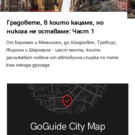
Градовете, в които кацаме, но
никога не оставаме: Част 1
От Бергамо и Меминген, до Айндховен, Тревизо,
Жирона и Шарлероа - шест места, които
заслужават повече от автобусна спирка по пътя
към някъде другаде