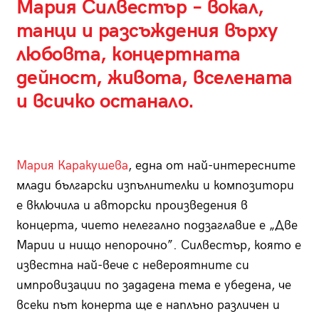
Мария Силвестър – вокал,
танци и разсъждения върху
любовта, концертната
дейност, живота, вселената
и всичко останало.
Мария Каракушева
, една от най-интересните
млади български изпълнителки и композитори
е включила и авторски произведения в
концерта, чието нелегално подзаглавие е „Две
Марии и нищо непорочно”. Силвестър, която е
известна най-вече с невероятните си
импровизации по зададена тема е убедена, че
всеки път конерта ще е наплъно различен и