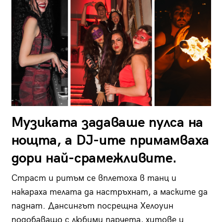
Музиката задаваше пулса на
нощта, а DJ-ите примамваха
дори най-срамежливите.
Страст и ритъм се вплетоха в танц и
накараха телата да настръхнат, а маските да
паднат. Дансингът посрещна Хелоуин
подобаващо с любими парчета, хитове и