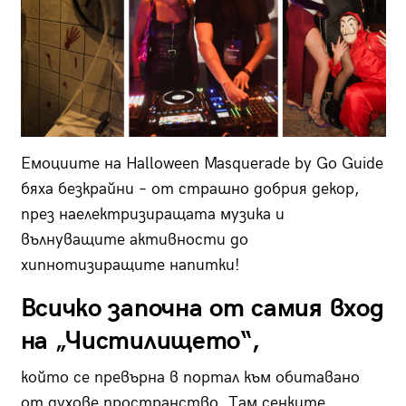
Емоциите на Halloween Masquerade by Go Guide
бяха безкрайни – от страшно добрия декор,
през наелектризиращата музика и
вълнуващите активности до
хипнотизиращите напитки!
Всичко започна от самия вход
на „Чистилището“,
който се превърна в портал към обитавано
от духове пространство. Там сенките