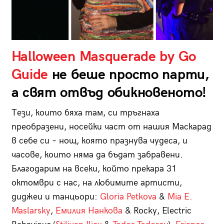
Halloween Masquerade by Go
Guide
не беше просто парти,
а свят отвъд обикновеното!
Тези, които бяха там, си тръгнаха
преобразени, носейки част от нашия Маскарад
в себе си – нощ, която празнува чудеса, и
часове, които няма да бъдат забравени.
Благодарим на всеки, който прекара 31
октомври с нас, на любимите артисти,
диджеи и танцьори:
Gloria Petkova
&
Mia E.
Maslarsky
,
Емилия Нанкова
& Rocky, Electric