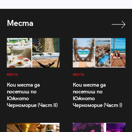
Места
МЕСТА
МЕСТА
Кои места да
Кои места да
посетиш по
посетиш по
Южното
Южното
Черноморие (Част II)
Черноморие (Част I)