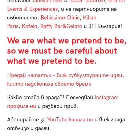
Behaviour (
Stiliyan Iliev
&
Todor Todorov
),
Erianor
Events & Experiences
, и на партньорите на
събитието:
Bellissimo Clinic
,
Kilian
Paris
,
Kofein
,
Raffy Bar&Gelato
и JTI България!
We are what we pretend to be,
so we must be careful about
what we pretend to be.
Предай нататък – виж субкултурните идеи,
които надскочиха своето време
Какво става в града?! Последвай
Instagram
профила ни
и разбери пръв.
Абонирай се за
YouTube канала ни
и виж града
отблизо и далеч.