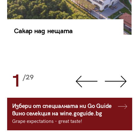
Сакар над нещата
1
/29
Избери от специалната ни Go Guide
вино селекция на wine.goguide.bg
Grape expectations - great taste!