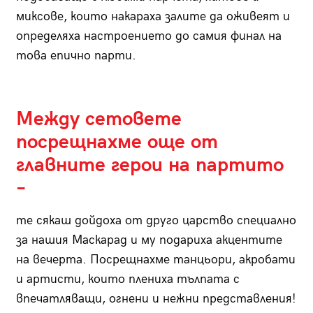
миксове, които накараха залите да оживеят и
определяха настроението до самия финал на
това епично парти.
Между сетовете
посрещнахме още от
главните герои на партито
–
те сякаш дойдоха от друго царство специално
за нашия Маскарад и му подариха акцентите
на вечерта. Посрещнахме танцьори, акробати
и артисти, които плениха тълпата с
впечатляващи, огнени и нежни представления!