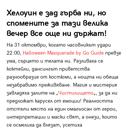
Хелоуин е зад гърба ни, но
спомените за тази велика
вечер все още ни държат!
На 31 октомври, когато часовникът удари
22:00,
Halloween Masquerade by Go Guide
превзе
ума, сърцето и телата ни. Разливаха се
коктейли, дансингът приветства
разнообразие от костюми, а нощта ни обеща
незабравимо преживяване. Магия и мистерия
завладяха залите на „
Чистилището
„, за да ни
предложат карусел от емоции! Реалността
отстъпи място на един омагьосан от герои,
интерпретации и маски свят, а онези, които
се осмелиха да влязат, усетиха