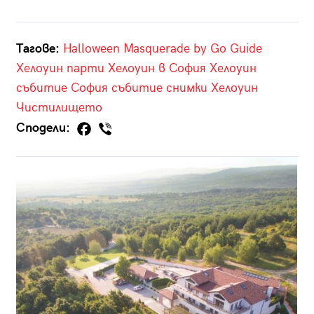
Тагове:
Halloween Masquerade by Go Guide
Хелоуин парти
Хелоуин в София
Хелоуин
събитие
София
събитие
снимки
Хелоуин
Чистилището
Сподели: