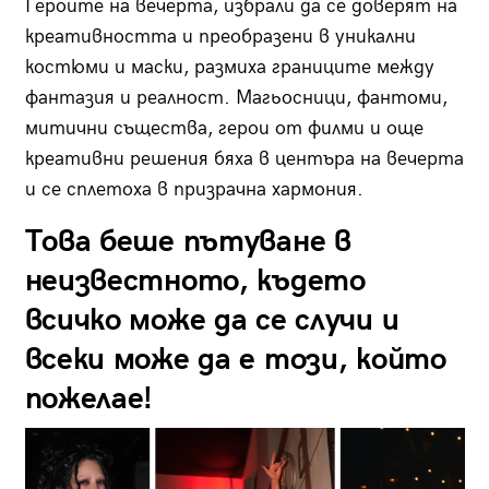
Героите на вечерта, избрали да се доверят на
креативността и преобразени в уникални
костюми и маски, размиха границите между
фантазия и реалност. Магьосници, фантоми,
митични същества, герои от филми и още
креативни решения бяха в центъра на вечерта
и се сплетоха в призрачна хармония.
Това беше пътуване в
неизвестното, където
всичко може да се случи и
всеки може да е този, който
пожелае!