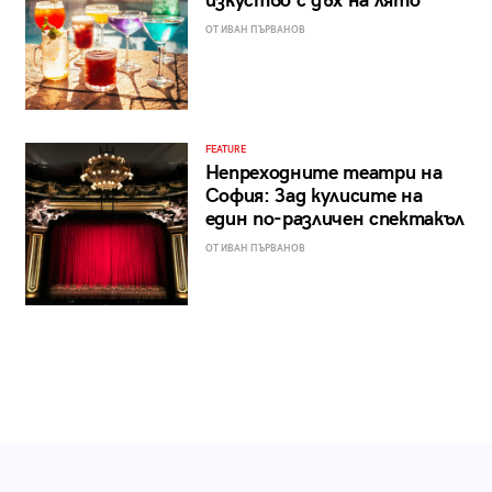
изкуство с дъх на лято
ОТ ИВАН ПЪРВАНОВ
FEATURE
Непреходните театри на
София: Зад кулисите на
един по-различен спектакъл
ОТ ИВАН ПЪРВАНОВ