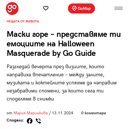
GoMap
НЕЩАТА ОТ ЖИВОТА
Маски горе – представяме ти
емоциите на Halloween
Masquerade by Go Guide
Разгледай вечерта през визиите, които
направиха впечатление – между залите,
музиката и коктейлите успяхме да направим
незабравими спомени, за които сега ти
споделяме в снимки
от
Мария Маринкова
/ 13.11.2024
0 коментара
Сподели: