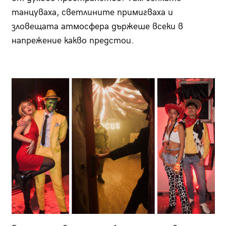
танцуваха, светлините примигваха и
зловещата атмосфера държеше всеки в
напрежение какво предстои.