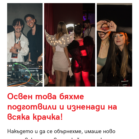
Освен това бяхме
подготвили и изненади на
всяка крачка!
Накъдето и да се обърнехме, имаше ново