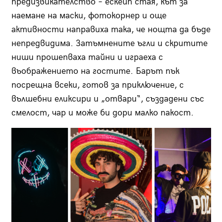
предизвикателство – ескейп стая, кът за
наемане на маски, фотокорнер и още
активности направиха така, че нощта да бъде
непредвидима. Затъмнените ъгли и скритите
ниши прошепваха тайни и играеха с
въображението на гостите. Барът пък
посрещна всеки, готов за приключение, с
вълшебни еликсири и „отвари“, създадени със
смелост, чар и може би дори малко пакост.