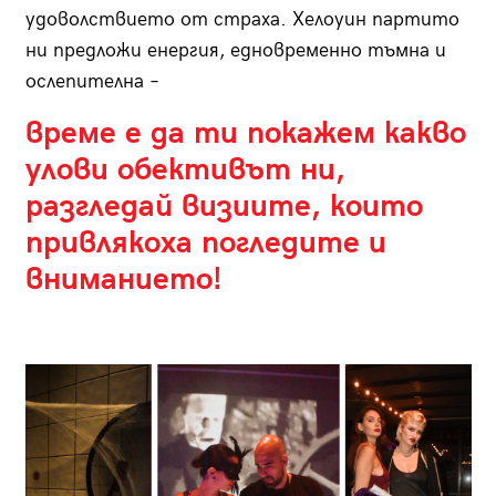
удоволствието от страха. Хелоуин партито
ни предложи енергия, едновременно тъмна и
ослепителна –
време е да ти покажем какво
улови обективът ни,
разгледай визиите, които
привлякоха погледите и
вниманието!