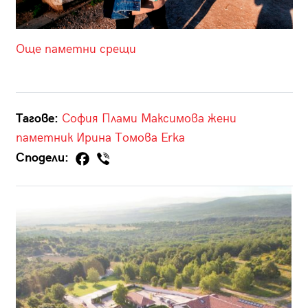
Още паметни срещи
Тагове:
София
Плами Максимова
жени
паметник
Ирина Томова
Erka
Сподели: