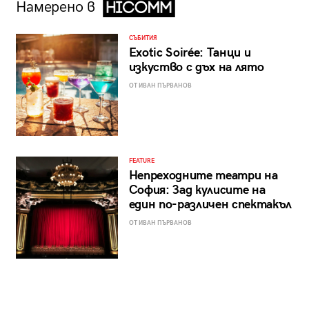
Намерено в
СЪБИТИЯ
Exotic Soirée: Танци и
изкуство с дъх на лято
ОТ ИВАН ПЪРВАНОВ
FEATURE
Непреходните театри на
София: Зад кулисите на
един по-различен спектакъл
ОТ ИВАН ПЪРВАНОВ