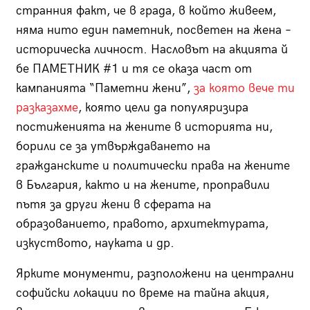
странния факт, че в града, в който живеем,
няма нито един паметник, посветен на жена –
историческа личност. Насловът на акцията й
бе ПАМЕТНИК #1 и тя се оказа част от
кампанията “Паметни жени”,
за която вече ти
разказахме
, която цели да популяризира
постиженията на жените в историята ни,
борили се за утвърждаването на
гражданските и политически права на жените
в България, както и на жените, проправили
пътя за други жени в сферата на
образованието, правото, архитектурата,
изкуството, науката и др.
Ярките монументи, разположени на централни
софийски локации по време на тайна акция,