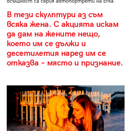
всъщност са серия автопортрети на Erka.
В тези скулптури аз съм
всяка жена. С акцията искам
да дам на жените нещо,
което им се дължи и
десетилетия наред им се
отказва – място и признание.