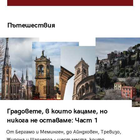
Пътешествия
Градовете, в които кацаме, но
никога не оставаме: Част 1
От Бергамо и Меминген, до Айндховен, Тревизо,
Жирона и Шарлероа - шест места, които