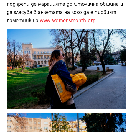
подкрепи декларацията до Столична община и
да гласува в анкетата на кого да е първият
паметник на
www.womensmonth.org
.