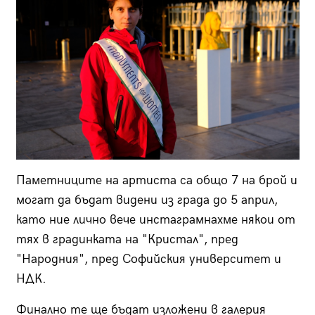
Паметниците на артиста са общо 7 на брой и
могат да бъдат видени из града до 5 април,
като ние лично вече инстаграмнахме някои от
тях в градинката на "Кристал", пред
"Народния", пред Софийския университет и
НДК.
Финално те ще бъдат изложени в галерия