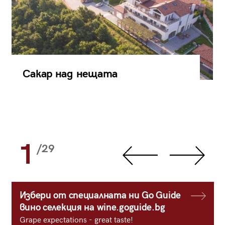
Сакар над нещата
1
/29
Избери от специалната ни Go Guide
вино селекция на wine.goguide.bg
Grape expectations - great taste!