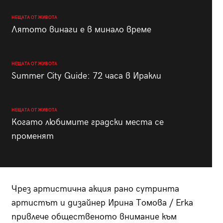
НЕЩАТА ОТ ЖИВОТА
Лятото винаги е в минало време
НЕЩАТА ОТ ЖИВОТА
Summer City Guide: 72 часа в Иракли
НЕЩАТА ОТ ЖИВОТА
Когато любимите градски места се
променят
Чрез артистична акция рано сутринта
артистът и дизайнер Ирина Томова / Erka
привлече общественото внимание към