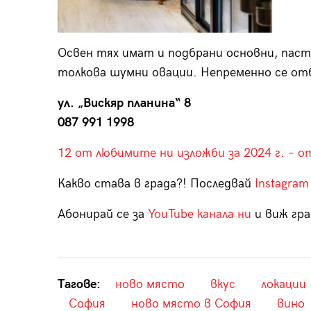
Освен тях имат и подбрани основни, паст
толкова шумни овации. Непременно се отб
ул. „Вискяр планина“ 8
087 991 1998
12 от любимите ни изложби за 2024 г. – 
Какво става в града?! Последвай
Instagram
Абонирай се за
YouTube канала ни
и виж гра
Тагове:
ново място
вкус
локации
София
ново място в София
вино