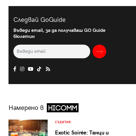
Следвай GoGuide
Въведи email, за да получаваш GO Guide
бюлетин
Намерено в
СЪБИТИЯ
Exotic Soirée: Танци и