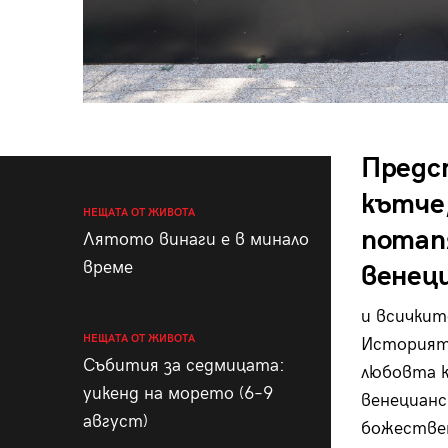
Предс
кътче
НЕЩАТА ОТ ЖИВОТА
потап
Лятото винаги е в минало
време
венец
и всичкит
НЕЩАТА ОТ ЖИВОТА
Историят
Събития за седмицата:
любовта к
уикенд на морето (6–9
венецианс
август)
божествен