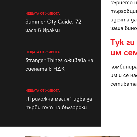
сърцето н
търговцит
НЕЩАТА ОТ ЖИВОТА
идеята да
Summer City Guide: 72
чаша вино
часа в Иракли
Тук г
им сем
НЕЩАТА ОТ ЖИВОТА
Stranger Things оживява на
комбинира
сцената в НДК
им и се н
сетивата 
НЕЩАТА ОТ ЖИВОТА
„Приложна магия“ идва за
първи път на български