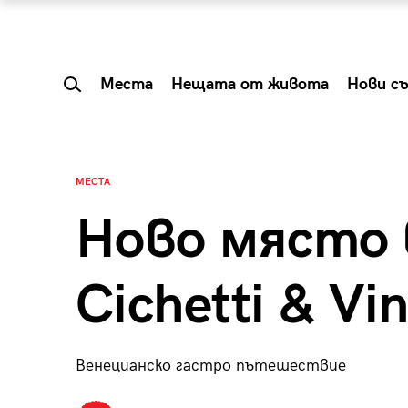
Места
Нещата от живота
Нови с
МЕСТА
Ново място 
Cichetti & Vi
Венецианско гастро пътешествие
 Shareable:
Summer Prelude: ка
лги вечери и
започва лятото в 