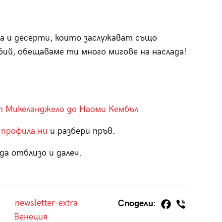
а и десерти, които заслужават също
ий, обещаваме ти много мигове на наслада!
от Микеланджело до Наоми Кембъл
 профила ни
и разбери пръв.
да отблизо и далеч.
newsletter-extra
Сподели:
Венеция