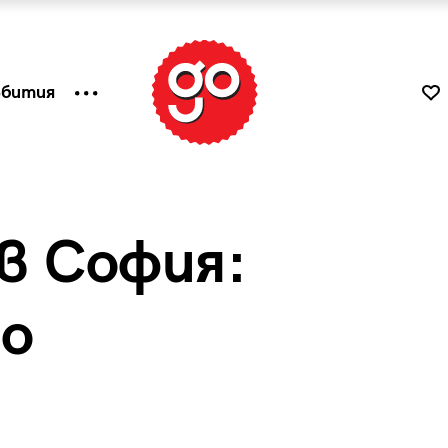
ъбития
в София:
no
к
Tender is the Wine – Какво
чаша
се пие на Лазурния бряг