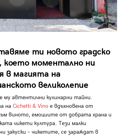
тавяме ти новото градско
, което моментално ни
я в магията на
ианското великолепие
е му автентични кулинарни тайни.
а на
Cichetti & Vino
е вдъхновена от
ъм виното, емоциите от добрата храна и
ката чикети култура. Тези малки
и закуски – чикетите, се зараждат в