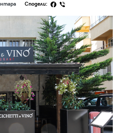
ентара
Сподели:
29
/29