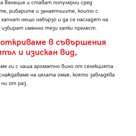
а Венеция и стават популярни сред
е, рибарите и занаятчиите, които с
 хапнат нещо набързо и да се насладят на
 избират именно тези хапки прелест.
и откриваме в съвършения
пъл и изискан вид,
ме ги с чаша ароматно вино от селекцията
аслаждаваме на цялата омая, която завладява
ни от раз.