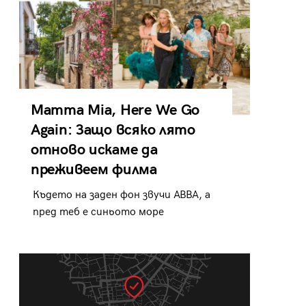
Mamma Mia, Here We Go
Again: Защо всяко лято
отново искаме да
преживеем филма
Където на заден фон звучи ABBA, а
пред теб е синьото море