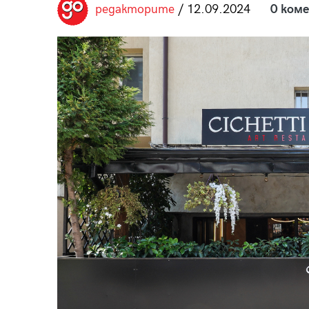
редакторите
/ 12.09.2024
0 ком
пания
28
/29