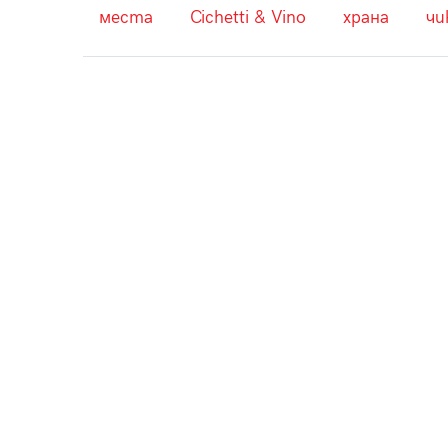
места
Cichetti & Vino
храна
чи