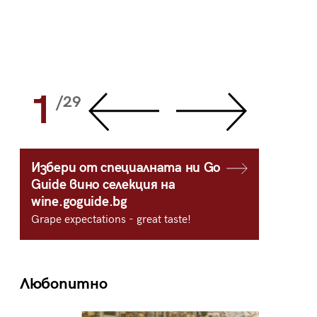
1
2
/29
/
Избери от специалната ни Go
Guide вино селекция на
wine.goguide.bg
Grape expectations - great taste!
Любопитно