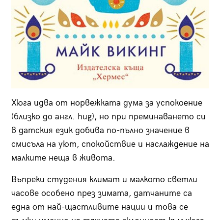
Хюга идва от норвежката дума за успокоение
(близко до англ. hug), но при преминаването си
в датския език добива по-пълно значение в
смисъла на уют, спокойствие и наслаждение на
малките неща в живота.
Въпреки студения климат и малкото светли
часове особено през зимата, датчаните са
една от най-щастливите нации и това се