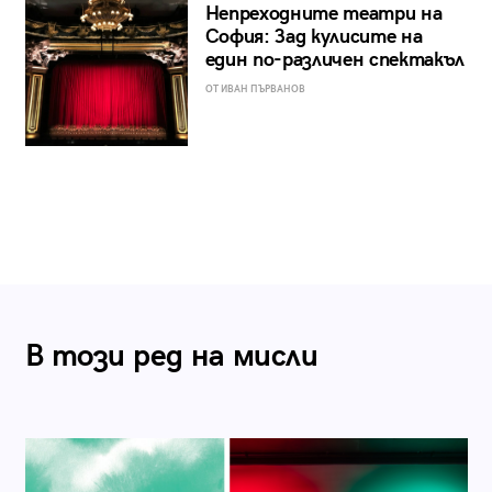
Непреходните театри на
София: Зад кулисите на
един по-различен спектакъл
ОТ ИВАН ПЪРВАНОВ
В този ред на мисли