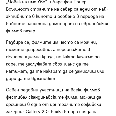
„Човек на име Уве“ и Ларс фон Триер.
Всъщност страните на север са едни от най-
активните в киното и особено в периода на
войните наистина доминират на европейския
филмов пазар.
Разбира се, филмите им често са мрачни,
темите депресивни, а персонажите в
екзистенциална криза, но както казахме по-
горе, те заслужават своя шанс да те
натъжат, да те накарат да се замислиш или
дори да те вдъхновят.
Освен редовни участници на всеки филмов
фестивал скандинавските филми можеш да
срещнеш в една от централните софийски
галерии- Gallery 2.0, всяка втора сряда на