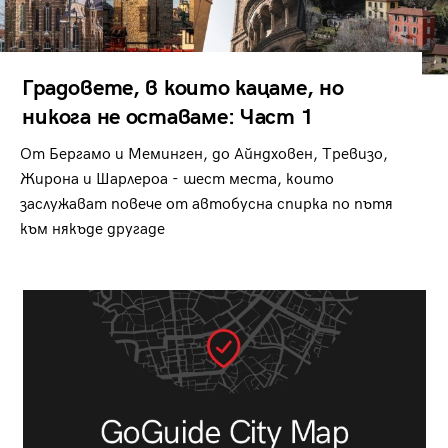
Градовете, в които кацаме, но
никога не оставаме: Част 1
От Бергамо и Меминген, до Айндховен, Тревизо,
Жирона и Шарлероа - шест места, които
заслужават повече от автобусна спирка по пътя
към някъде другаде