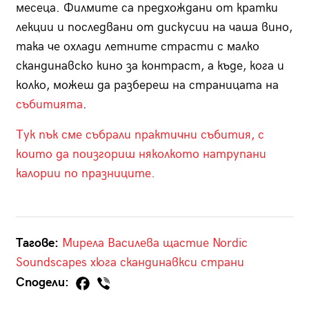
месеца. Филмите са предхождани от кратки
лекции и последвани от дискусии на чаша вино,
така че охлади летните страсти с малко
скандинавско кино за контраст, а къде, кога и
колко, можеш да разбереш на страницата на
събитията
.
Тук пък сме събрали практични събития, с
които да поизгориш няколкото натрупани
калории по празниците.
Тагове:
Мирела Василева
щастие
Nordic
Soundscapes
хюга
скандинавкси страни
Сподели: