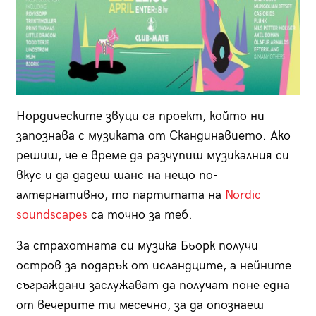
Нордическите звуци са проект, който ни
запознава с музиката от Скандинавието. Ако
решиш, че е време да разчупиш музикалния си
вкус и да дадеш шанс на нещо по-
алтернативно, то партитата на
Nordic
soundscapes
са точно за теб.
За страхотната си музика Бьорк получи
остров за подарък от исландците, а нейните
съграждани заслужават да получат поне една
от вечерите ти месечно, за да опознаеш