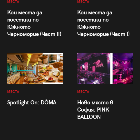
МЕСТА
МЕСТА
Кои места да
Кои места да
посетиш по
посетиш по
Южното
Южното
Черноморие (Част II)
Черноморие (Част I)
МЕСТА
МЕСТА
Spotlight On: DÒMA
Ново място в
София: PINK
BALLOON