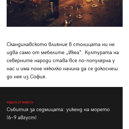
Скандинавското влияние в столицата ни не
идва само от мебелите „Икеа“. Културата на
северните народи става все по-популярна у
нас и има поне няколко начина да се докоснеш
до нея из София.
НЕЩАТА ОТ ЖИВОТА
Събития за седмицата: уикенд на морето
(6–9 август)