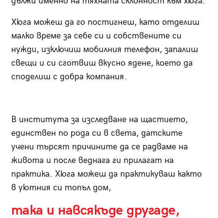
дължи именно на тяхната склонност към хюга.
Хюга можеш да го постигнеш, като отделиш
малко време за себе си и собствените си
нужди, изключиш мобилния телефон, запалиш
свещи и си сготвиш вкусно ядене, което да
споделиш с добра компания.
В института за изследване на щастието,
единствен по рода си в света, датските
учени търсят причините да се радваме на
живота и после веднага ги прилагат на
практика. Хюга можеш да практикуваш както
в уютния си топъл дом,
така и навсякъде другаде,