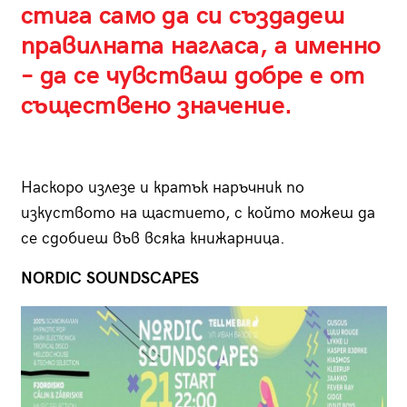
стига само да си създадеш
правилната нагласа, а именно
– да се чувстваш добре е от
съществено значение.
Наскоро излезе и кратък наръчник по
изкуството на щастието, с който можеш да
се сдобиеш във всяка книжарница.
NORDIC SOUNDSCAPES