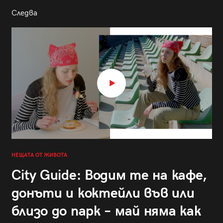
Следва
НЕЩАТА ОТ ЖИВОТА
City Guide: Водим те на кафе,
донъти и коктейли във или
близо до парк – май няма как