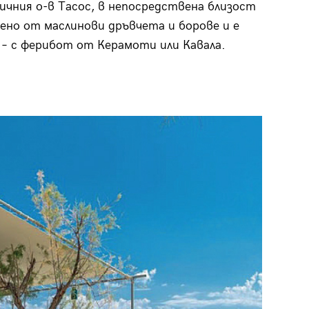
ичния о-в Тасос, в непосредствена близост
ено от маслинови дръвчета и борове и е
– с ферибот от Керамоти или Кавала.