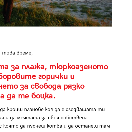
й това време,
та за плажа, тюркоазеното
боровите горички и
ето за свобода рязко
а да те боцка.
да кроиш планове коя да е следващата ти
я и да мечтаеш за своя собствена
 с която да пуснеш котва и да останеш там