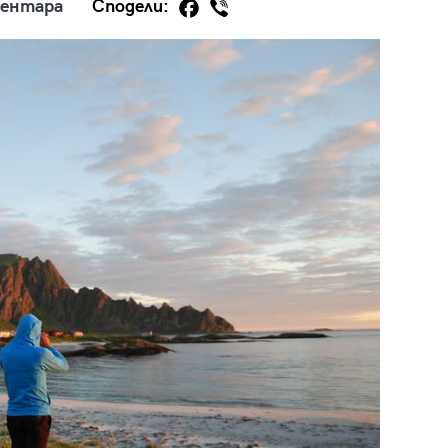
ментара
Сподели:
29
/29