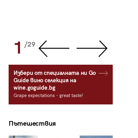
1
2
/29
/
Избери от специалната ни Go
Guide вино селекция на
wine.goguide.bg
Grape expectations - great taste!
Пътешествия