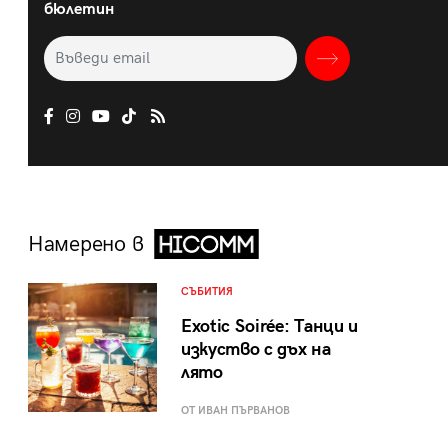
бюлетин
Намерено в
СЪБИТИЯ
Exotic Soirée: Танци и
изкуство с дъх на
лято
ОТ ИВАН ПЪРВАНОВ