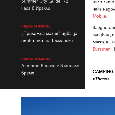
Summer City Guide: 72
цяло лято
часа в Иракли
чака надо
Mobile
.
НЕЩАТА ОТ ЖИВОТА
Заедно об
„Приложна магия“ идва за
следващ т
първи път на български
магазин, 
Bürstner
.
НЕЩАТА ОТ ЖИВОТА
Лятото винаги е в минало
CAMPING 
време
♦Thasos