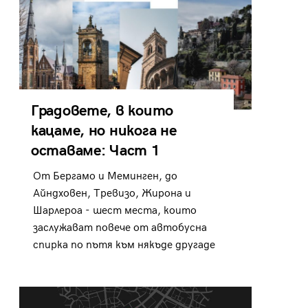
Градовете, в които
кацаме, но никога не
оставаме: Част 1
От Бергамо и Меминген, до
Айндховен, Тревизо, Жирона и
Шарлероа - шест места, които
заслужават повече от автобусна
спирка по пътя към някъде другаде