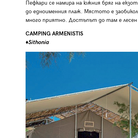
Пефкари се намира на южния бряг на екзот
до едноименния плаж. Mястото е заобикол
много приятно. Достъпът до там е лесен 
CAMPING ARMENISTIS
♦Sithonia