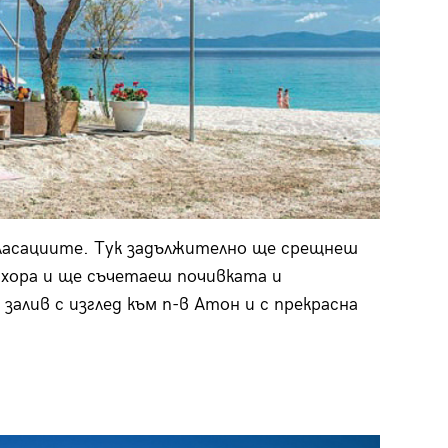
класациите. Тук задължително ще срещнеш
 хора и ще съчетаеш почивката и
 залив с изглед към п-в Атон и с прекрасна