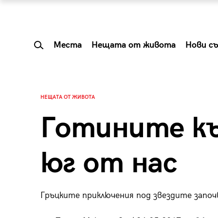
Места
Нещата от живота
Нови с
НЕЩАТА ОТ ЖИВОТА
Готините къ
юг от нас
Гръцките приключения под звездите започ
 Shareable:
Summer Prelude: ка
лги вечери и
започва лятото в 