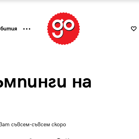
ъбития
мпинги на
ват съвсем-съвсем скоро
к
Tender is the Wine – Какво
чаша
се пие на Лазурния бряг