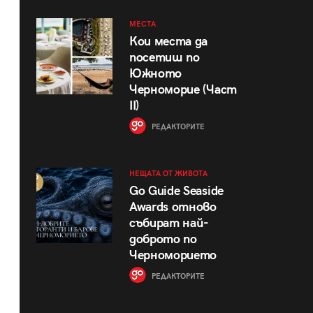
МЕСТА
Кои места да
посетиш по
Южното
Черноморие (Част
II)
РЕДАКТОРИТЕ
НЕЩАТА ОТ ЖИВОТА
Go Guide Seaside
Awards отново
събират най-
доброто по
Черноморието
РЕДАКТОРИТЕ