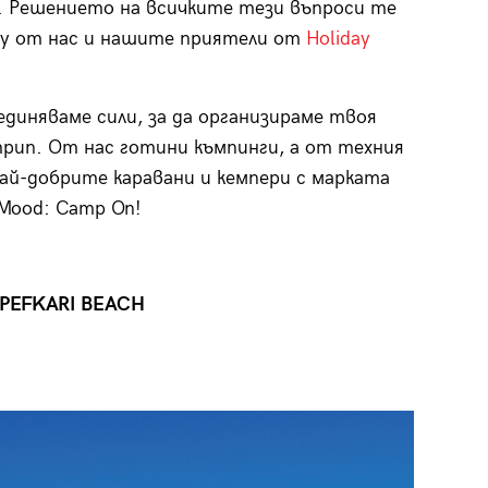
. Решението на всичките тези въпроси те
лу от нас и нашите приятели от
Holiday
единяваме сили, за да организираме твоя
рип. От нас готини къмпинги, а от техния
най-добрите каравани и кемпери с марката
 Mood: Camp On!
PEFKARI BEACH