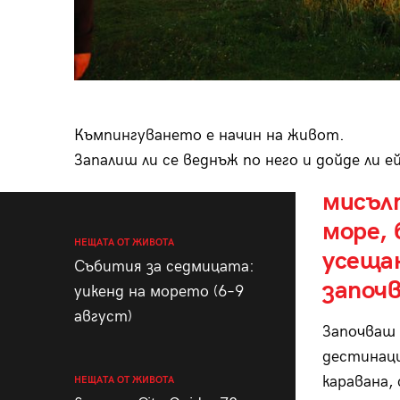
Къмпингуването е начин на живот.
Запалиш ли се веднъж по него и дойде ли е
мисъл
море, 
НЕЩАТА ОТ ЖИВОТА
усещан
Събития за седмицата:
започв
уикенд на морето (6–9
август)
Започваш 
дестинаци
каравана,
НЕЩАТА ОТ ЖИВОТА