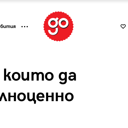
ъбития
 които да
лноценно
к
Tender is the Wine – Какво
чаша
се пие на Лазурния бряг