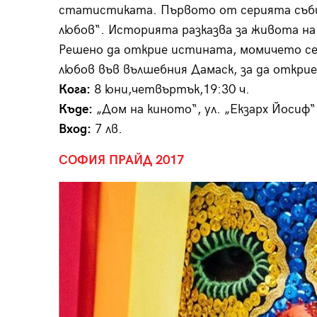
статистиката. Първото от серията съби
любов“. Историята разказва за живота на 
Решено да открие истината, момичето се 
любов във вълшебния Дамаск, за да открие
Кога:
8 юни,четвъртък,19:30 ч.
Къде:
„Дом на киното“, ул. „Екзарх Йосиф
Вход:
7 лв.
С
ОФИЯ
П
РАЙД
2017