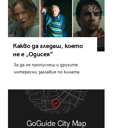
Какво да гледаш, което
не е „Одисея“
За да не пропуснеш и другите
интересни заглавия по кината