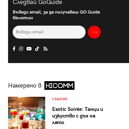
Следвай GoGuide
Въведи email, за да получаваш GO Guide
бюлетин
Намерено в
СЪБИТИЯ
Exotic Soirée: Танци и
изкуство с дъх на
лято