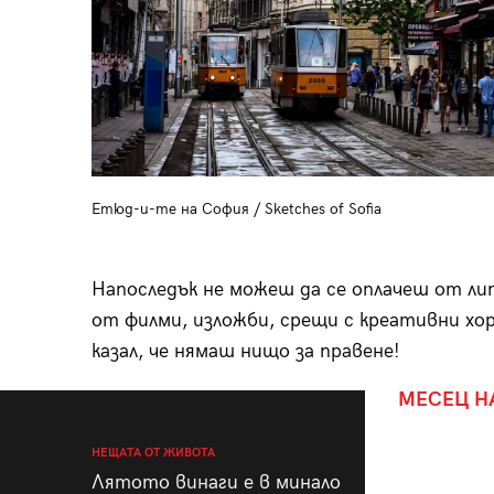
Етюд-и-те на София / Sketches of Sofia
Напоследък не можеш да се оплачеш от ли
от филми, изложби, срещи с креативни хор
казал, че нямаш нищо за правене!
МЕСЕЦ Н
НЕЩАТА ОТ ЖИВОТА
Лятото винаги е в минало