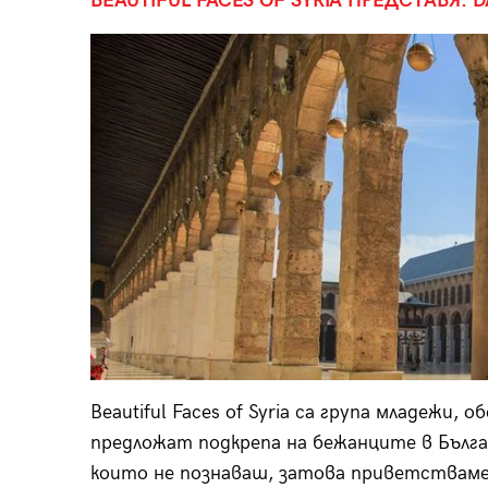
BEAUTIFUL FACES OF SYRIA ПРЕДСТАВЯ: 
Beautiful Faces of Syria са група младежи, 
предложат подкрепа на бежанците в Българ
които не познаваш, затова приветстваме 