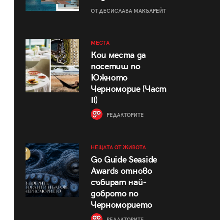
ОТ ДЕСИСЛАВА МАКЪЛРЕЙТ
МЕСТА
Кои места да
посетиш по
Южното
Черноморие (Част
II)
РЕДАКТОРИТЕ
НЕЩАТА ОТ ЖИВОТА
Go Guide Seaside
Awards отново
събират най-
доброто по
Черноморието