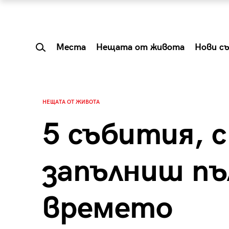
Места
Нещата от живота
Нови с
НЕЩАТА ОТ ЖИВОТА
5 събития, с
запълниш пъ
времето
 Shareable:
Summer Prelude: ка
лги вечери и
започва лятото в 