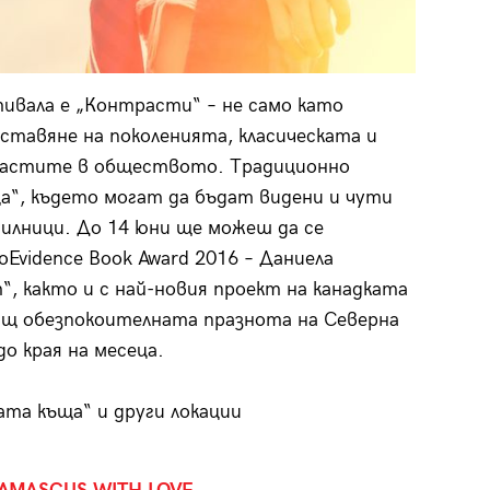
ивала е „Контрасти“ – не само като
тавяне на поколенията, класическата и
растите в обществото. Традиционно
а“, където могат да бъдат видени и чути
тилници. До 14 юни ще можеш да се
oEvidence Book Award 2016 – Даниела
, както и с най-новия проект на канадката
ащ обезпокоителната празнота на Северна
 края на месеца.
та къща“ и други локации