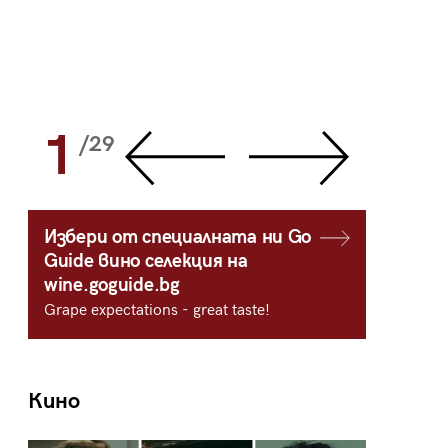
1
2
/29
/
Избери от специалната ни Go
Guide вино селекция на
wine.goguide.bg
Grape expectations - great taste!
Кино