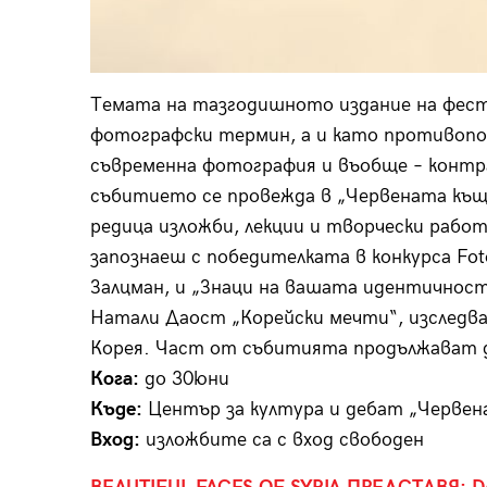
Темата на тазгодишното издание на фест
фотографски термин, а и като противопос
съвременна фотография и въобще – конт
събитието се провежда в „Червената къщ
редица изложби, лекции и творчески рабо
запознаеш с победителката в конкурса Fot
Залцман, и „Знаци на вашата идентичност“
Натали Даост „Корейски мечти“, изследв
Корея. Част от събитията продължават до
Кога:
до 30юни
Къде:
Център за култура и дебат „Червена
Вход:
изложбите са с вход свободен