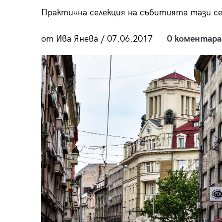
пания
Практична селекция на събитията тази с
от Ива Янева / 07.06.2017
0 коментара
28
/29