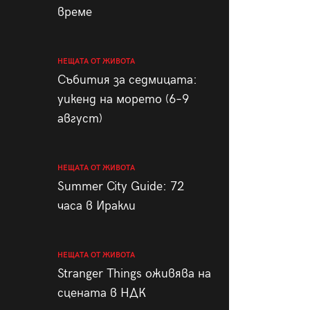
време
НЕЩАТА ОТ ЖИВОТА
Събития за седмицата:
уикенд на морето (6–9
август)
НЕЩАТА ОТ ЖИВОТА
Summer City Guide: 72
часа в Иракли
НЕЩАТА ОТ ЖИВОТА
Stranger Things оживява на
сцената в НДК