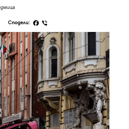
едмица
Сподели:
29
/29