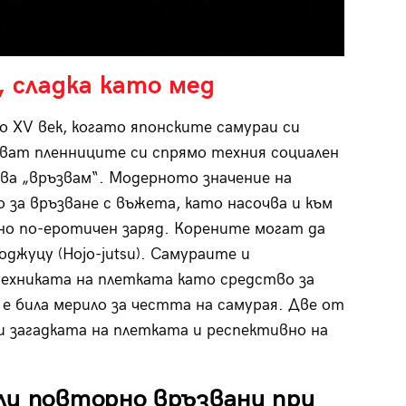
 сладка като мед
о XV век, когато японските самураи си
зват пленниците си спрямо техния социален
ва „връзвам“. Модерното значение на
 за връзване с въжета, като насочва и към
ано по-еротичен заряд. Корените могат да
джуцу (Hojo-jutsu). Самураите и
техниката на плетката като средство за
е била мерило за честта на самурая. Две от
и загадката на плетката и респективно на
ли повторно връзвани при