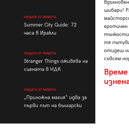
вдъхновен
шибари! Р
НЕЩАТА ОТ ЖИВОТА
майсторс
Summer City Guide: 72
еротичен 
часа в Иракли
тънкости.
тя пътува
отидеш на
НЕЩАТА ОТ ЖИВОТА
съвсем но
Stranger Things оживява на
сцената в НДК
Време 
изнен
НЕЩАТА ОТ ЖИВОТА
„Приложна магия“ идва за
първи път на български