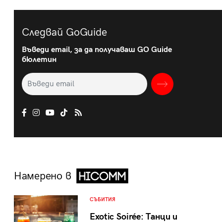
Следвай GoGuide
Въведи email, за да получаваш GO Guide
бюлетин
Намерено в
СЪБИТИЯ
Exotic Soirée: Танци и