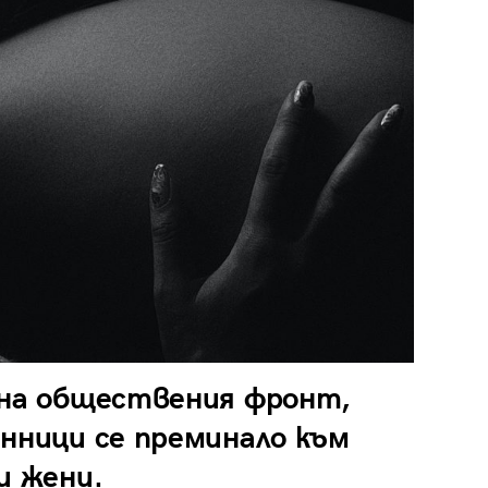
 на обществения фронт,
нници се преминало към
и жени.