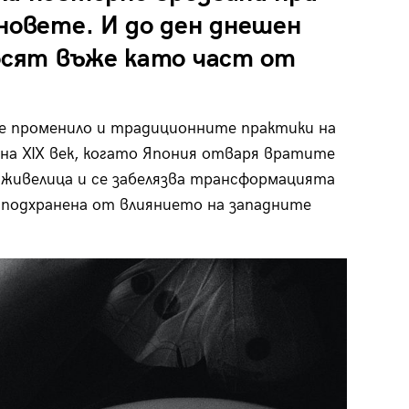
новете. И до ден днешен
носят въже като част от
е променило и традиционните практики на
на XIX век, когато Япония отваря вратите
тживелица и се забелязва трансформацията
е подхранена от влиянието на западните