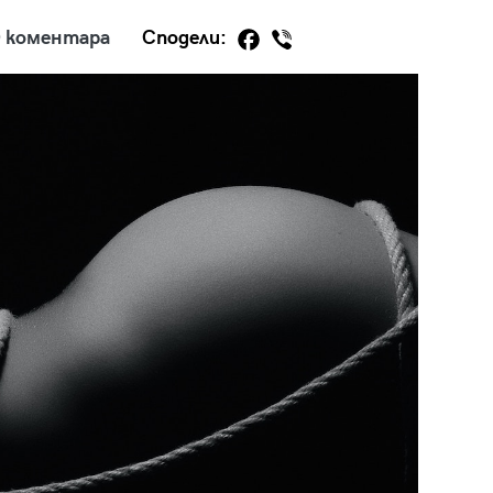
 коментара
Сподели:
29
/29