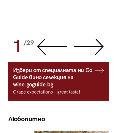
1
2
/29
/
Избери от специалната ни Go
Guide вино селекция на
wine.goguide.bg
Grape expectations - great taste!
Любопитно