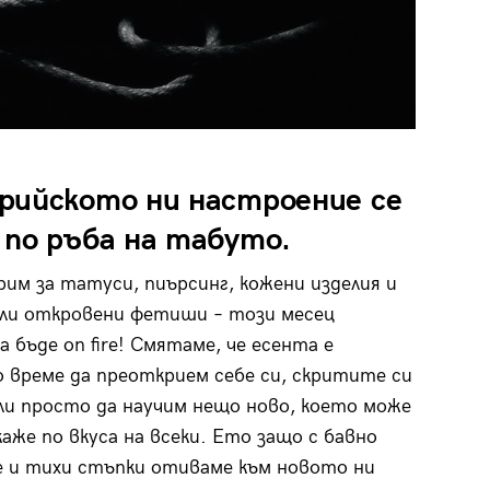
рийското ни настроение се
 по ръба на табуто.
рим за татуси, пиърсинг, кожени изделия и
ли откровени фетиши – този месец
а бъде on fire! Смятаме, че есента е
 време да преоткрием себе си, скритите си
ли просто да научим нещо ново, което може
каже по вкуса на всеки. Ето защо с бавно
 и тихи стъпки отиваме към новото ни