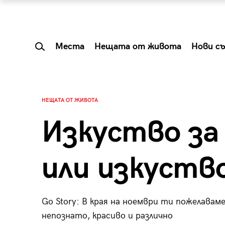
Места
Нещата от живота
Нови с
НЕЩАТА ОТ ЖИВОТА
Изкуство за
или изкуств
Go Story: В края на ноември ти пожелавам
 Shareable:
Summer Prelude: ка
непознато, красиво и различно
лги вечери и
започва лятото в 