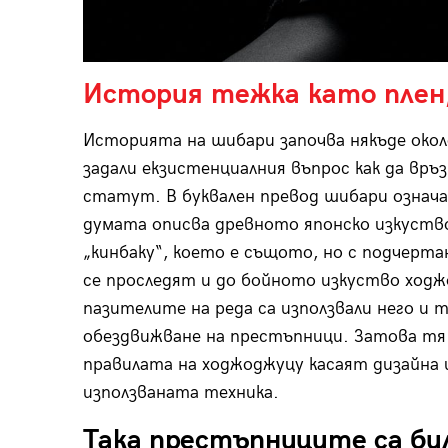
История тежка като плен,
Историята на шибари започва някъде окол
задали екзистенциалния въпрос как да връ
статут. В буквален превод шибари означа
думата описва древното японско изкуство
„кинбаку“, което е същото, но с подчерт
се проследят и до бойното изкуство ходжо
пазителите на реда са използвали него и 
обездвижване на престъпници. Затова тя 
правилата на ходжоджуцу касаят дизайна 
използваната техника.
Така престъпниците са би