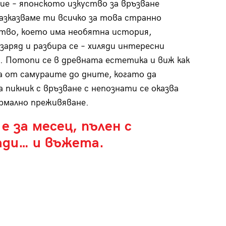
ие – японското изкуство за връзване
азказваме ти всичко за това странно
тво, което има необятна история,
заряд и разбира се – хиляди интересни
 Потопи се в древната естетика и виж как
 от самураите до дните, когато да
 пикник с връзване с непознати се оказва
рмално преживяване.
е за месец, пълен с
ади… и въжета.