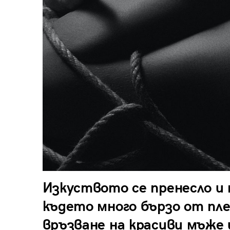
Изкуството се пренесло и
където много бързо от пле
връзване на красиви мъже 