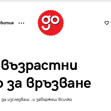
ъбития
 възрастни
о за връзване
е да изследваш…и завържеш всичко
к
Tender is the Wine – Какво
чаша
се пие на Лазурния бряг