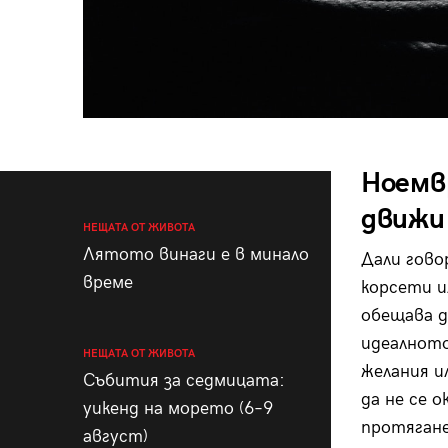
Ноемв
движи
НЕЩАТА ОТ ЖИВОТА
Лятото винаги е в минало
Дали гово
време
корсети и
обещава д
идеалното
НЕЩАТА ОТ ЖИВОТА
желания и
Събития за седмицата:
да не се о
уикенд на морето (6–9
протягане
август)