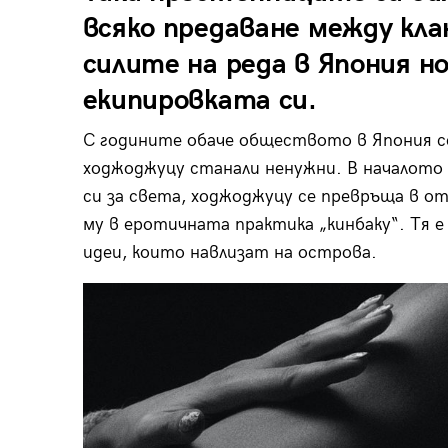
всяко предаване между кла
силите на реда в Япония 
екипировката си.
С годините обаче обществото в Япония с
ходжоджуцу станали ненужни. В началото 
си за света, ходжоджуцу се превръща в о
му в еротичната практика „кинбаку“. Тя 
идеи, които навлизат на острова.