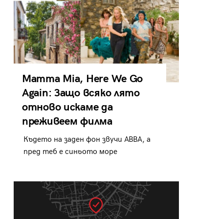
Mamma Mia, Here We Go
Again: Защо всяко лято
отново искаме да
преживеем филма
Където на заден фон звучи ABBA, а
пред теб е синьото море