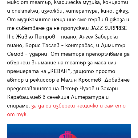
микс от театър, класическа музика, концерти
и спектакли, изложби, литература, кино, джаз.
От музикалните неща ние сме първи в джаза и
те съветваме да не пропускаш JAZZ SURPRISE
II с Живко Петров – пиано, Ангел Заберски –
пиано, Борис Таслев – контрабас, и Димитър
Семов – ударни. От театъра препоръчваме да
обърнеш внимание на театър за маса или
премиерата на „КЕВАН“, защото просто
автор и режисьор е Малин Кръстев. Добавяме
представянията на Петър Чухов и Захари
Карабашлиев в селекция Литература и
спираме,
за да си избереш нещичко и сам ето
от тук
.