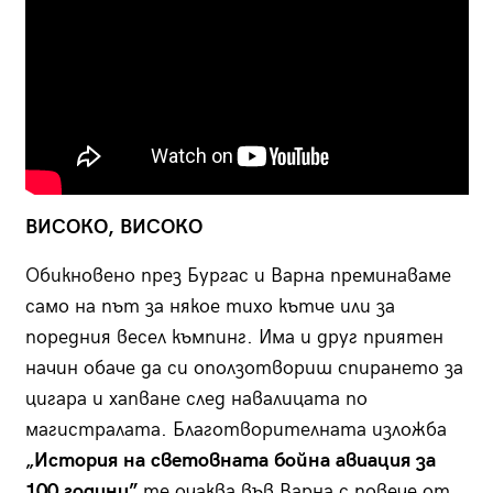
ВИСОКО, ВИСОКО
Обикновено през Бургас и Варна преминаваме
само на път за някое тихо кътче или за
поредния весел къмпинг. Има и друг приятен
начин обаче да си оползотвориш спирането за
цигара и хапване след навалицата по
магистралата. Благотворителната изложба
„История на световната бойна авиация за
100 години”
те очаква във Варна с повече от