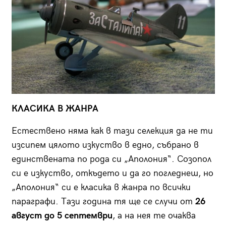
КЛАСИКА В ЖАНРА
Естествено няма как в тази селекция да не ти
изсипем цялото изкуство в едно, събрано в
единствената по рода си „Аполония“. Созопол
си е изкуство, откъдето и да го погледнеш, но
„Аполония“ си е класика в жанра по всички
параграфи. Тази година тя ще се случи от
26
август до 5 септември
, а на нея те очаква