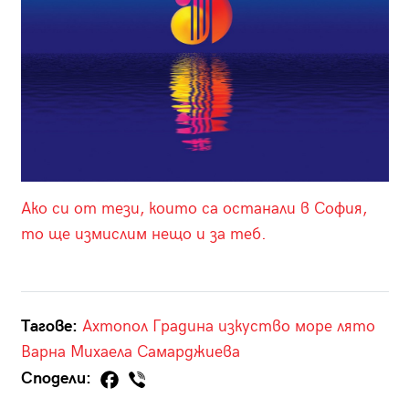
Ако си от тези, които са останали в София,
то ще измислим нещо и за теб.
Тагове:
Ахтопол
Градина
изкуство
море
лято
Варна
Михаела Самарджиева
Сподели: