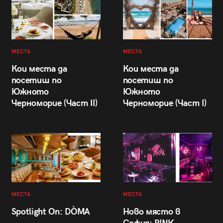
МЕСТА
МЕСТА
Кои места да
Кои места да
посетиш по
посетиш по
Южното
Южното
Черноморие (Част II)
Черноморие (Част I)
МЕСТА
МЕСТА
Spotlight On: DÒMA
Ново място в