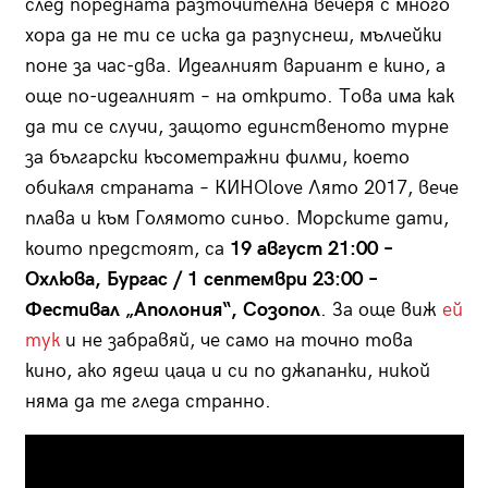
след поредната разточителна вечеря с много
хора да не ти се иска да разпуснеш, мълчейки
поне за час-два. Идеалният вариант е кино, а
още по-идеалният – на открито. Това има как
да ти се случи, защото единственото турне
за български късометражни филми, което
обикаля страната – КИНОlove Лято 2017, вече
плава и към Голямото синьо. Морските дати,
които предстоят, са
19 август 21:00 –
Охлюва, Бургас / 1 септември 23:00 –
Фестивал „Аполония“, Созопол
. За още виж
ей
тук
и не забравяй, че само на точно това
кино, ако ядеш цаца и си по джапанки, никой
няма да те гледа странно.