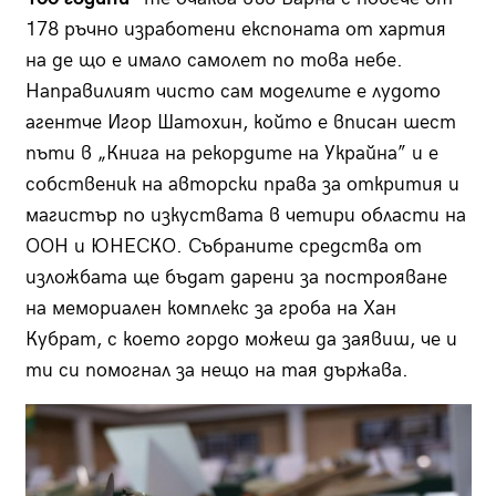
178 ръчно изработени експоната от хартия
на де що е имало самолет по това небе.
Направилият чисто сам моделите е лудото
агентче Игор Шатохин, който е вписан шест
пъти в „Книга на рекордите на Украйна” и е
собственик на авторски права за открития и
магистър по изкуствата в четири области на
ООН и ЮНЕСКО. Събраните средства от
изложбата ще бъдат дарени за построяване
на мемориален комплекс за гроба на Хан
Кубрат, с което гордо можеш да заявиш, че и
ти си помогнал за нещо на тая държава.