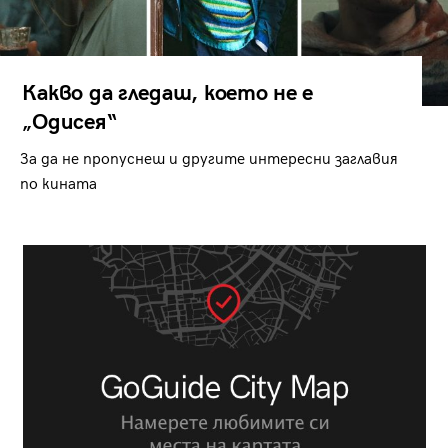
Какво да гледаш, което не е
„Одисея“
За да не пропуснеш и другите интересни заглавия
по кината