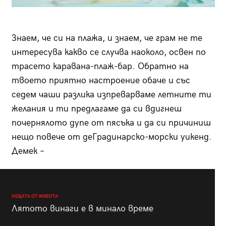
Знаем, че си на плажа, и знаем, че грам не те
интересува какво се случва наоколо, освен по
трасето каравана-плаж-бар. Обратно на
твоето приятно настроение обаче и със
седем чаши разлика изпреварваме летните ти
желания и ти предлагаме да си вдигнеш
почернялото дупе от пясъка и да си причиниш
нещо повече от деГрадинарско-морски уикенд.
Демек –
НЕЩАТА ОТ ЖИВОТА
Лятото винаги е в минало време