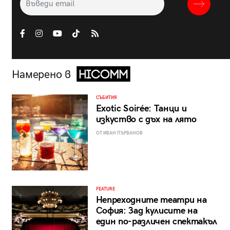
Намерено в
СЪБИТИЯ
Exotic Soirée: Танци и
изкуство с дъх на лято
ОТ ИВАН ПЪРВАНОВ
FEATURE
Непреходните театри на
София: Зад кулисите на
един по-различен спектакъл