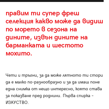
правим ти супер фреш
селекция какво може да видиш
по морето в сезона на
дините, извън дините на
барманката и шестото
мохито.
Чети и тръгни, за да може лятното ти стори
да е малко по-разнообразно и за да имаш поне
една снимка от нещо интересно, която става
за показване пред роднини. Първа спирка –
ИЗКУСТВО.