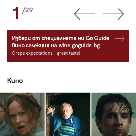
1
/29
Избери от специалната ни Go Guide
вино селекция на wine.goguide.bg
Grape expectations - great taste!
Кино