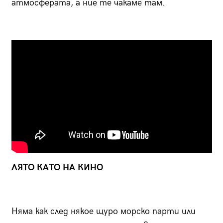
атмосферата, а ние те чакаме там.
ЛЯТО КАТО НА КИНО
Няма как след някое щуро морско парти или