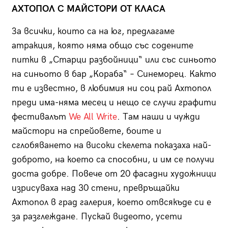
АХТОПОЛ С МАЙСТОРИ ОТ КЛАСА
За всички, които са на юг, предлагаме
атракция, която няма общо със содените
питки в „Старци разбойници“ или със синьото
на синьото в бар „Кораба“ – Синеморец. Както
ти е известно, в любимия ни соц рай Ахтопол
преди има-няма месец и нещо се случи графити
фестивалът
We All Write
. Там наши и чужди
майстори на спрейовете, боите и
сглобяването на високи скелета показаха най-
доброто, на което са способни, и им се получи
доста добре. Повече от 20 фасадни художници
изрисуваха над 30 стени, превръщайки
Ахтопол в град галерия, което отвсякъде си е
за разглеждане. Пускай видеото, усети