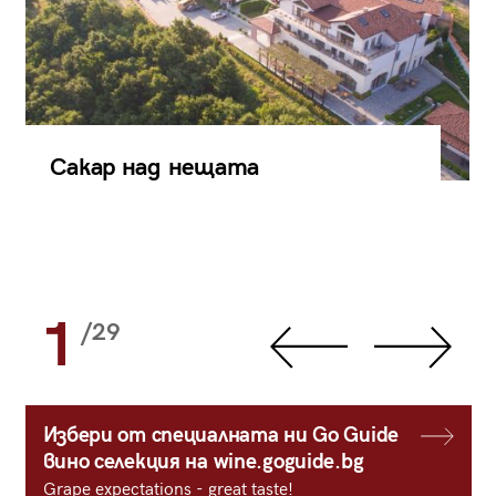
Сакар над нещата
1
/29
Избери от специалната ни Go Guide
вино селекция на wine.goguide.bg
Grape expectations - great taste!