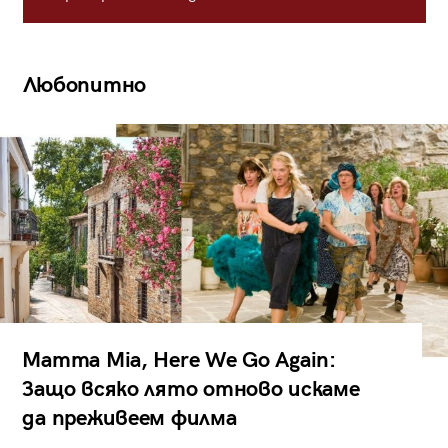
Любопитно
Mamma Mia, Here We Go Again:
Защо всяко лято отново искаме
да преживеем филма