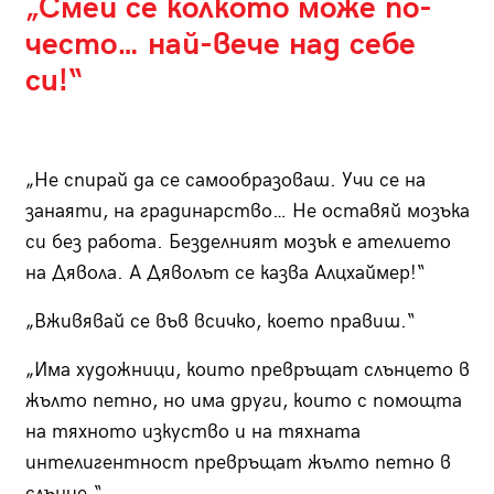
„Смей се колкото може по-
често… най-вече над себе
си!“
„Не спирай да се самообразоваш. Учи се на
занаяти, на градинарство… Не оставяй мозъка
си без работа. Безделният мозък е ателието
на Дявола. А Дяволът се казва Алцхаймер!“
„Вживявай се във всичко, което правиш.“
„Има художници, които превръщат слънцето в
жълто петно, но има други, които с помощта
на тяхното изкуство и на тяхната
интелигентност превръщат жълто петно в
слънце.“