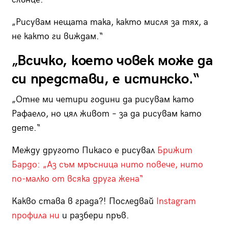
„Рисувам нещата така, както мисля за тях, а
не както ги виждам.“
„Всичко, което човек може да
си представи, е истинско.“
„Отне ми четири години да рисувам като
Рафаело, но цял живот – за да рисувам като
дете.“
Между другото Пикасо е рисувал
Брижит
Бардо: „Аз съм мръсница нито повече, нито
по-малко от всяка друга жена“
Какво става в града?! Последвай
Instagram
профила ни
и разбери пръв.