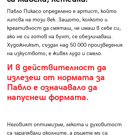
Пабло Пикасо определено е артист, който
липсва на този век. Защото, колкото и
креативност да смяташ, че имаш в себе си,
ако не си готов на бунт, се обезличаваш.
Художникът, създал над 50 000 произведения
на изкуството, е живял лудо и смело.
И в действителност да
излезеш от нормата за
Пабло е означавало да
напуснеш формата.
Неговият оптимизъм, лекота и духовитост
са заразявали околните, а ръцете му са