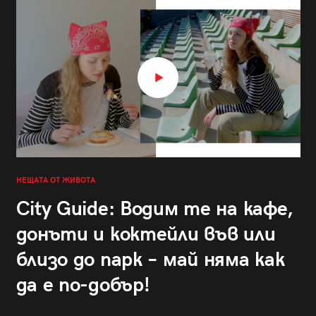
НЕЩАТА ОТ ЖИВОТА
City Guide: Водим те на кафе,
донъти и коктейли във или
близо до парк – май няма как
да е по-добър!