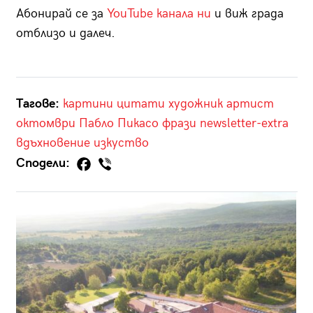
Абонирай се за
YouTube канала ни
и виж града
отблизо и далеч.
Тагове:
картини
цитати
художник
артист
октомври
Пабло Пикасо
фрази
newsletter-extra
вдъхновение
изкуство
Сподели: