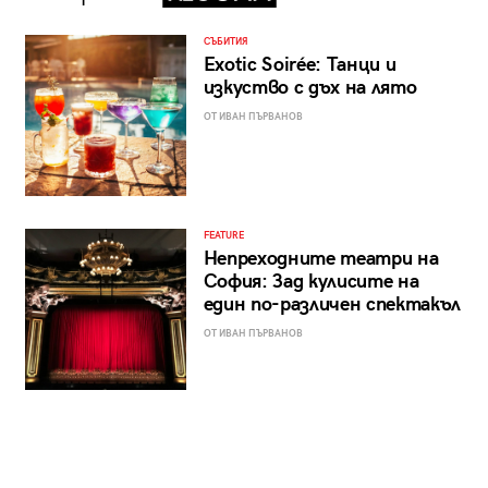
СЪБИТИЯ
Exotic Soirée: Танци и
изкуство с дъх на лято
ОТ ИВАН ПЪРВАНОВ
FEATURE
Непреходните театри на
София: Зад кулисите на
един по-различен спектакъл
ОТ ИВАН ПЪРВАНОВ