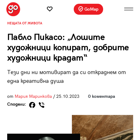
GoMap
НЕЩАТА ОТ ЖИВОТА
Пабло Пикасо: „Лошите
художници копират, добрите
художници крадат“
Тези дни ни мотивират да си откраднем от
една креативна душа
от
Мария Маринкова
/ 25.10.2023
0 коментара
Сподели: