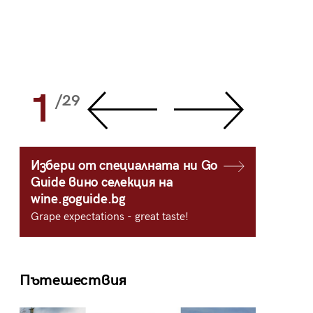
1
2
/29
/
Избери от специалната ни Go
Guide вино селекция на
wine.goguide.bg
Grape expectations - great taste!
Пътешествия