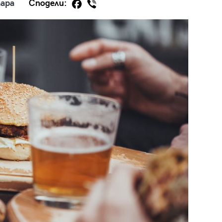
ара
Сподели:
29
/29