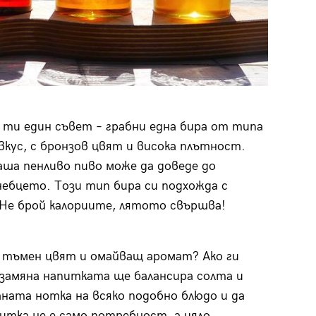
 ти един съвет – грабни една бира от типа
 вкус, с бронзов цвят и висока плътност.
ша пенливо пиво може да доведе до
небцето. Този тип бира си подхожда с
 Не брой калориите, лятото свършва!
 с тъмен цвят и омайващ аромат? Ако ги
 замяна напитката ще балансира солта и
ата нотка на всяко подобно блюдо и да
итка не е само потребност, а цяло