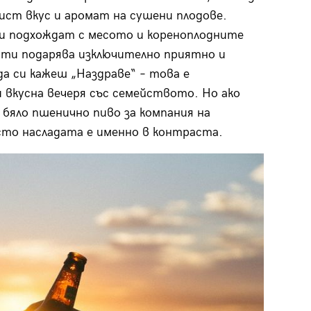
ист вкус и аромат на сушени плодове.
и подхождат с месото и кореноплодните
 ти подарява изключително приятно и
да си кажеш „Наздраве“ – това е
 вкусна вечеря със семейството. Но ако
 бяло пшенично пиво за компания на
сто насладата е именно в контраста.