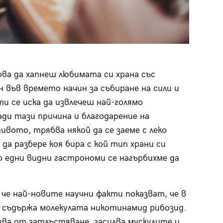
а да хапнеш любимата си храна със
 във времето начин за събиране на сили и
и се иска да извлечеш най-голямо
ди тази причина и благодарение на
вото, трябва някой да се заеме с леко
да разбере коя бира с кой тип храни си
о едни видни гастрономи се нагърбихме да
, че най-новите научни факти показват, че в
 съдържа молекулата никотинамид рибозид.
зва от затлъстяване, засилва мускулите и