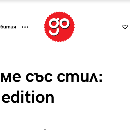
ъбития
ме със стил:
edition
к
Tender is the Wine – Какво
чаша
се пие на Лазурния бряг