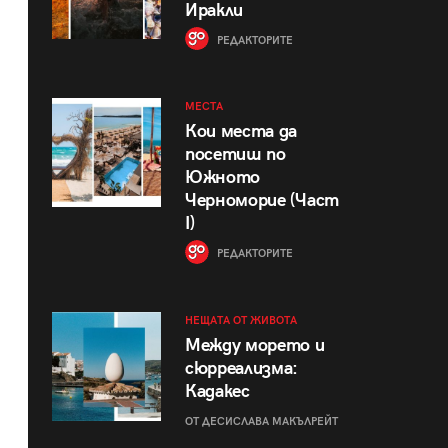
Иракли
РЕДАКТОРИТЕ
МЕСТА
Кои места да
посетиш по
Южното
Черноморие (Част
I)
РЕДАКТОРИТЕ
НЕЩАТА ОТ ЖИВОТА
Между морето и
сюрреализма:
Кадакес
ОТ ДЕСИСЛАВА МАКЪЛРЕЙТ