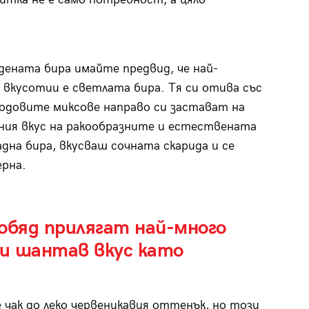
дената бира имайте предвид, че най-
вкусотии е светлата бира. Тя си отива със
лодовите миксове направо си застават на
ия вкус на ракообразните и естествената
дна бира, вкусваш сочната скарида и се
ерна.
обяд прилягат най-много
 и шантав вкус като
е чак до леко червеникавия оттенък, но този