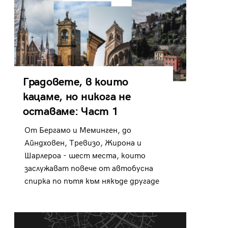
Градовете, в които
кацаме, но никога не
оставаме: Част 1
От Бергамо и Меминген, до
Айндховен, Тревизо, Жирона и
Шарлероа - шест места, които
заслужават повече от автобусна
спирка по пътя към някъде другаде