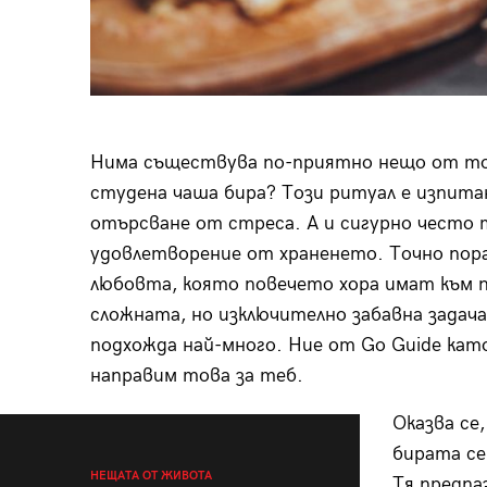
Нима съществува по-приятно нещо от тов
студена чаша бира? Този ритуал е изпитан
отърсване от стреса. А и сигурно често т
удовлетворение от храненето. Точно пора
любовта, която повечето хора имат към пи
сложната, но изключително забавна задача 
подхожда най-много. Ние от Go Guide кат
направим това за теб.
Оказва се
бирата се
НЕЩАТА ОТ ЖИВОТА
Тя предпа