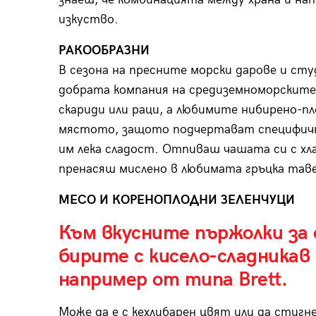
изкуство.
РАКООБРАЗНИ
В сезона на пресните морски дарове и сту
добрата компания на средиземноморските 
скариди или раци, а любимите нибирено-п
мястото, защото подчертават специфичн
им лека сладост. Отпиваш чашата си с хла
пренасяш мислено в любимата гръцка тав
МЕСО И КОРЕНОПЛОДНИ ЗЕЛЕНЧУЦИ
Към вкусните пържолки за 
бирите с киселo-сладникав
например от типа Brett.
Може да е с кехлибарен цвят или да стигн