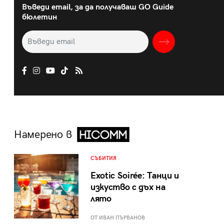
Въведи email, за да получаваш GO Guide
бюлетин
Намерено в
СЪБИТИЯ
Exotic Soirée: Танци и
изкуство с дъх на
лято
ОТ ИВАН ПЪРВАНОВ