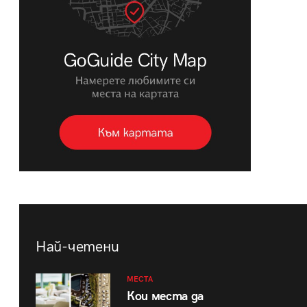
Най-четени
МЕСТА
Кои места да