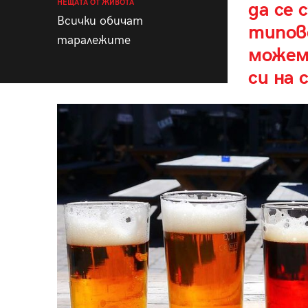
НЕЩАТА ОТ ЖИВОТА
да се
Всички обичат
типов
таралежите
можем
си на 