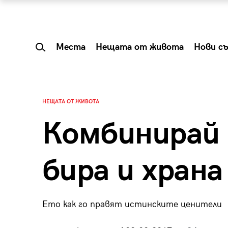
Места
Нещата от живота
Нови с
НЕЩАТА ОТ ЖИВОТА
Комбинирай 
бира и храна 
Ето как го правят истинските ценители
 Shareable:
Summer Prelude: ка
лги вечери и
започва лятото в 