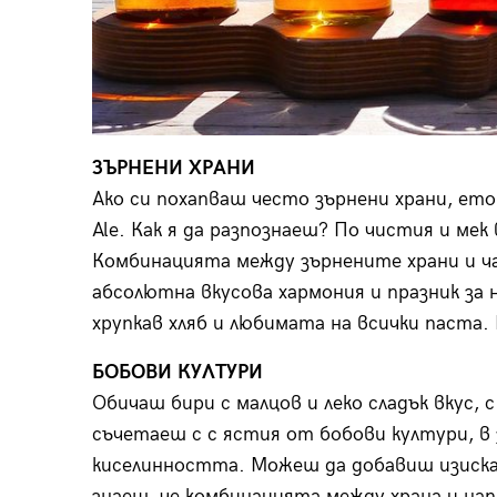
ЗЪРНЕНИ ХРАНИ
Ако си похапваш често зърнени храни, ето
Ale. Как я да разпознаеш? По чистия и мек
Комбинацията между зърнените храни и ча
абсолютна вкусова хармония и празник за 
хрупкав хляб и любимата на всички паста.
БОБОВИ КУЛТУРИ
Обичаш бири с малцов и леко сладък вкус,
съчетаеш с с ястия от бобови култури, в
киселинността. Можеш да добавиш изискан
знаеш, че комбинацията между храна и нап