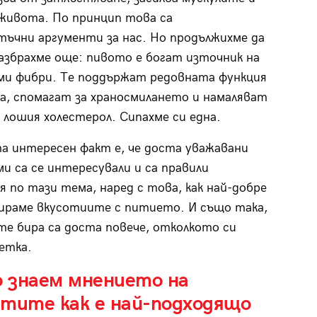
живота. По принцип това са
ъчни аргументи за нас. Но продължихме да
азбрахме още: пивото е богат източник на
и фибри. Те поддържат редовната функция
а, спомагат за храносмилането и намаляват
 лошия холестерол. Сипахме си една.
а интересен факт е, че доста уважавани
и са се интересували и са правили
я по тази тема, наред с това, как най-добре
ираме вкусотиите с питието. И също така,
те бира са доста повече, отколкото си
етка.
о знаем мнението на
ртите как е най-подходящо