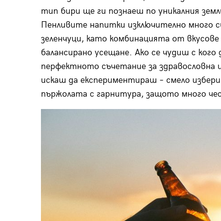
тип бири ще ги познаеш по уникалния земл
Пенливите напитки изключително много с
зеленчуци, като комбинацията от вкусове
балансирано усещане. Ако се чудиш с кого 
перфектното съчетание за здравословна и
искаш да експериментираш – смело избери
пържолата с гарнитура, защото много че