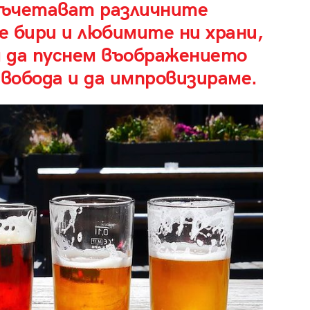
 съчетават различните
е бири и любимите ни храни,
 да пуснем въображението
свобода и да импровизираме.