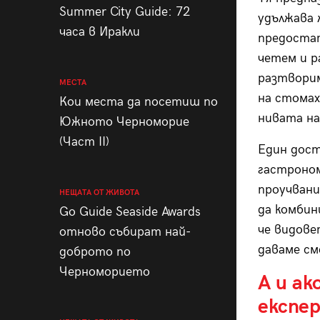
Summer City Guide: 72
удължава 
часа в Иракли
предостат
четем и р
разтворим
МЕСТА
на стомах
Кои места да посетиш по
нивата на
Южното Черноморие
(Част II)
Един дост
гастроном
проучвани
НЕЩАТА ОТ ЖИВОТА
да комбин
Go Guide Seaside Awards
че видове
отново събират най-
даваме см
доброто по
Черноморието
А и ак
експе