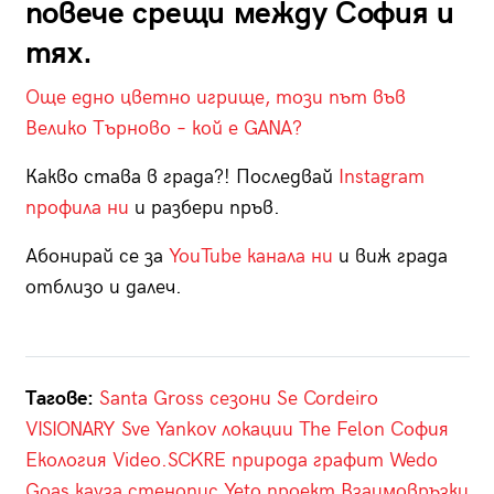
повече срещи между София и
тях.
Още едно цветно игрище, този път във
Велико Търново – кой е GANA?
Какво става в града?! Последвай
Instagram
профила ни
и разбери пръв.
Абонирай се за
YouTube канала ни
и виж града
отблизо и далеч.
Тагове:
Santa Gross
сезони
Se Cordeiro
VISIONARY
Sve Yankov
локации
The Felon
София
Екология
Video.SCKRE
природа
графит
Wedo
Goas
кауза
стенопис
Yeto
проект
Взаимовръзки