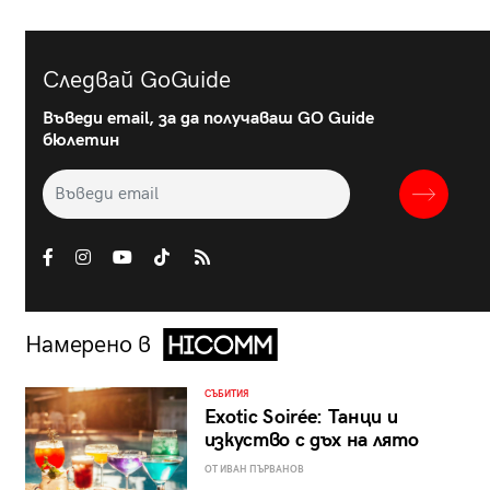
Следвай GoGuide
Въведи email, за да получаваш GO Guide
бюлетин
Намерено в
СЪБИТИЯ
Exotic Soirée: Танци и
изкуство с дъх на лято
ОТ ИВАН ПЪРВАНОВ