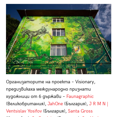
Организаторите на проекта – Visionary,
предизвикаха международно признати
художници от 6 държави –
Faunagraphic
(Великобритания),
JahOne
(България),
J R M N |
Ventsislav Yosifov
(България),
Santa Gross