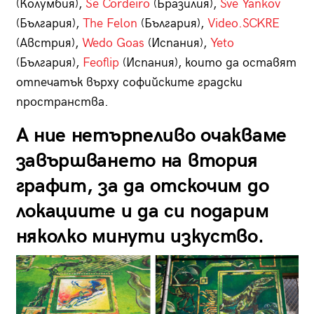
(Колумбия),
Se Cordeiro
(Бразилия),
Sve Yankov
(България),
The Felon
(България),
Video.SCKRE
(Австрия),
Wedo Goas
(Испания),
Yeto
(България),
Feoflip
(Испания), които да оставят
отпечатък върху софийските градски
пространства.
А ние нетърпеливо очакваме
завършването на втория
графит, за да отскочим до
локациите и да си подарим
няколко минути изкуство.