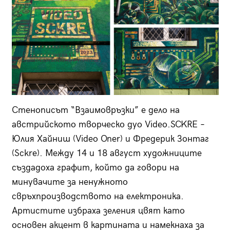
Стенописът “Взаимовръзки” е дело на
австрийското творческо дуо Video.SCKRE –
Юлия Хайниш (Video Oner) и Фредерик Зонтаг
(Sckre). Между 14 и 18 август художниците
създадоха графит, който да говори на
минувачите за ненужното
свръхпроизводството на електроника.
Артистите избраха зеления цвят като
основен акцент в картината и намекнаха за