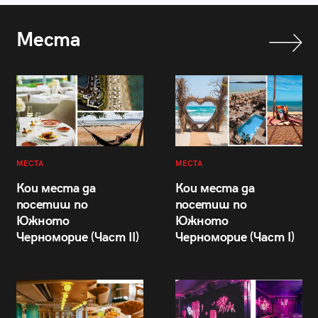
Места
МЕСТА
МЕСТА
Кои места да
Кои места да
посетиш по
посетиш по
Южното
Южното
Черноморие (Част II)
Черноморие (Част I)