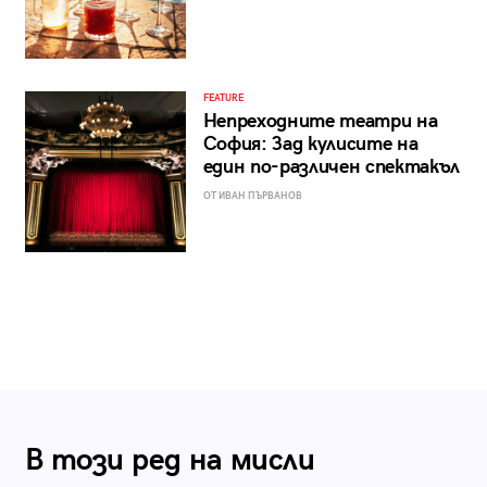
FEATURE
Непреходните театри на
София: Зад кулисите на
един по-различен спектакъл
ОТ ИВАН ПЪРВАНОВ
В този ред на мисли