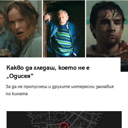
Какво да гледаш, което не е
„Одисея“
За да не пропуснеш и другите интересни заглавия
по кината