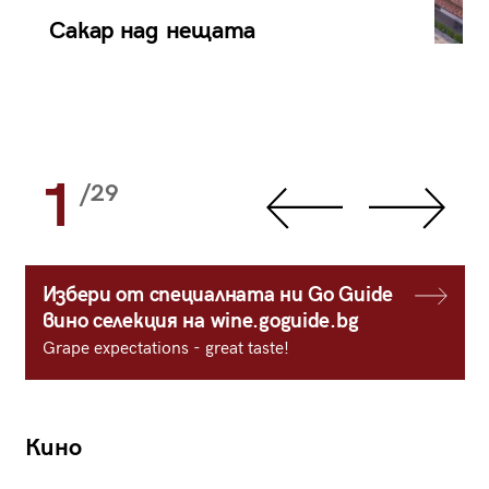
Сакар над нещата
1
/29
Избери от специалната ни Go Guide
вино селекция на wine.goguide.bg
Grape expectations - great taste!
Кино