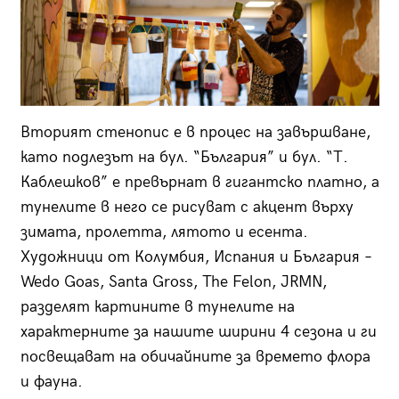
Вторият стенопис е в процес на завършване,
като подлезът на бул. “България” и бул. “Т.
Каблешков” е превърнат в гигантско платно, а
тунелите в него се рисуват с акцент върху
зимата, пролетта, лятото и есента.
Художници от Колумбия, Испания и България –
Wedo Goas, Santa Gross, The Felon, JRMN,
разделят картините в тунелите на
характерните за нашите ширини 4 сезона и ги
посвещават на обичайните за времето флора
и фауна.