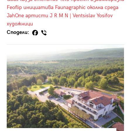
Feoflip
инициатива
Faunagraphic
околна среда
JahOne
артисти
J R M N | Ventsislav Yosifov
художници
Сподели: