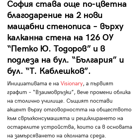
София става още по-цветна
благодарение на 2 нови
мащабни стенописа – върху
калканна стена на 126 ОУ
“Петко Ю. Тодоров” и в
подлеза на бул. “България” и
бул. “Т. Каблешков”.
Инициативата е на
Visionary
, а първият
графит – “Взаимовръзки”, вече промени облика
на столично училище. Същият постави
акцент върху отговорността на обществото
към свръхконсумацията и рециклирането на
остарелите устройства, които са в основата
на замърсяването на околната среда.