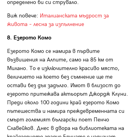
определено би си струвало.
Виж повече:
Италианската мъдрост за
живота – лесна за изпълнение
8. Езерото Комо
Езерото Комо сe намира в първите
възвишения на Алпите, само на 85 км от
Милано. То е изключително красиво място,
величието на което без съмнение ще те
остави без дъх задълго. Имот в близост до
езерото притежава актьорът Джордж Клуни.
Преди около 100 години край езерото Комо
пътешества и намира преждевременната си
смърт големият български поет Пенчо
Славейков. Днес в двора на библиотеката на
крайезерното градче Брунате е издигнат