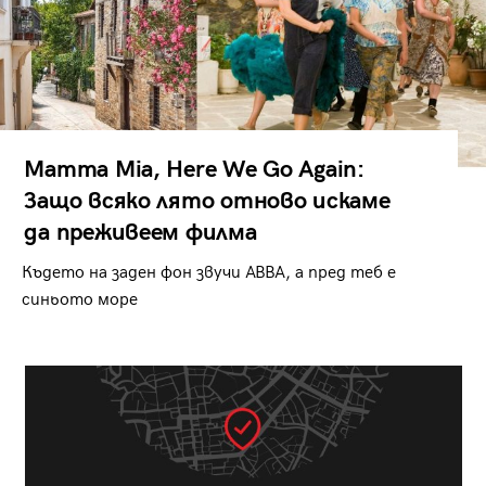
Mamma Mia, Here We Go Again:
Защо всяко лято отново искаме
да преживеем филма
Където на заден фон звучи ABBA, а пред теб е
синьото море