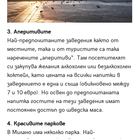
3. Аперитивите
Най-предпочитаните заведения както от
местните, така и от туристите са така
наречените „аперитиви“. Там посетителят
си закупува желания алкохолен или безалкохолен
коктейл, като цената на всички напитки в
заведението е една и съща (обикновено между
7 и 10 евро). Но освен до предпочитаната
напитка гостите на тези заведения имат
постоянен достъп до шведска маса.
4. Красивите паркове
В Милано има няколко парка. Най-