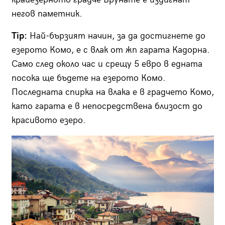
негов паметник.
Tip:
Най-бързият начин, за да достигнете до
езерото Комо, е с влак от жп гарата Кадорна.
Само след около час и срещу 5 евро в едната
посока ще бъдете на езерото Комо.
Последната спирка на влака е в градчето Комо,
като гарата е в непосредствена близост до
красивото езеро.