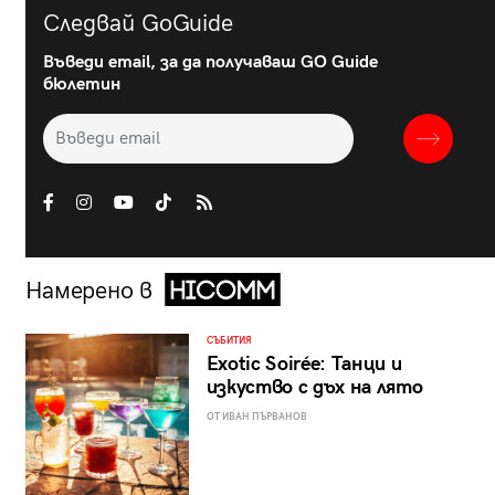
Следвай GoGuide
Въведи email, за да получаваш GO Guide
бюлетин
Намерено в
СЪБИТИЯ
Exotic Soirée: Танци и
изкуство с дъх на лято
ОТ ИВАН ПЪРВАНОВ