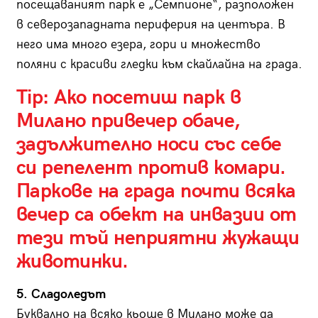
посещаваният парк е „Семпионе“, разположен
в северозападната периферия на центъра. В
него има много езера, гори и множество
поляни с красиви гледки към скайлайна на града.
Tip:
Ако посетиш парк в
Милано привечер обаче,
задължително носи със себе
си репелент против комари.
Паркове на града почти всяка
вечер са обект на инвазии от
тези тъй неприятни жужащи
животинки.
5. Сладоледът
Буквално на всяко кьоше в Милано може да