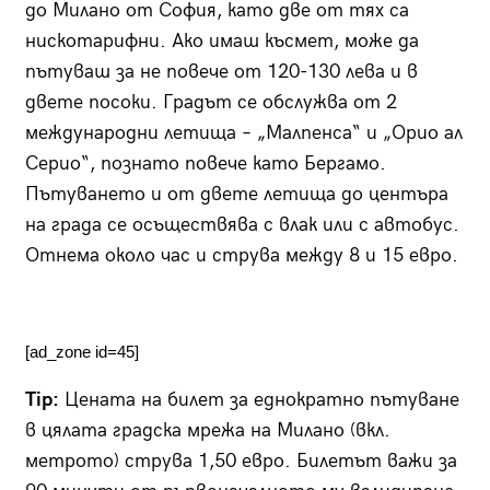
до Милано от София, като две от тях са
нискотарифни. Ако имаш късмет, може да
пътуваш за не повече от 120-130 лева и в
двете посоки. Градът се обслужва от 2
международни летища – „Малпенса“ и „Орио ал
Серио“, познато повече като Бергамо.
Пътуването и от двете летища до центъра
на града се осъществява с влак или с автобус.
Отнема около час и струва между 8 и 15 евро.
[ad_zone id=45]
Tip:
Цената на билет за еднократно пътуване
в цялата градска мрежа на Милано (вкл.
метрото) струва 1,50 евро. Билетът важи за