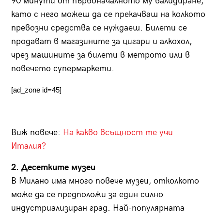
90 минути от първоначалното му валидиране,
като с него можеш да се прекачваш на колкото
превозни средства се нуждаеш. Билети се
продават в магазините за цигари и алкохол,
чрез машините за билети в метрото или в
повечето супермаркети.
[ad_zone id=45]
Виж повече:
На какво всъщност те учи
Италия?
2. Десетките музеи
В Милано има много повече музеи, отколкото
може да се предположи за един силно
индустриализиран град. Най-популярната