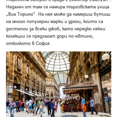
Недалеч от там се намира търговската улица
„Виа Торино“. На нея може да намериш бутици
на много популярни марки и дрехи, които са
достъпни за всеки джоб, като нерядко някои
колекции се предлагат дори по-евтино,
отколкото в София.