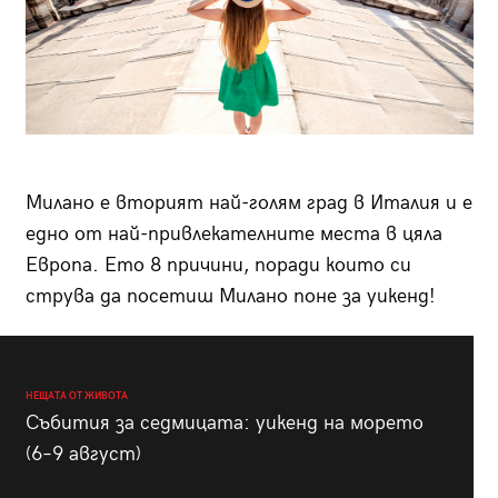
Милано е вторият най-голям град в Италия и е
едно от най-привлекателните места в цяла
Европа. Ето 8 причини, поради които си
струва да посетиш Милано поне за уикенд!
НЕЩАТА ОТ ЖИВОТА
Събития за седмицата: уикенд на морето
(6–9 август)