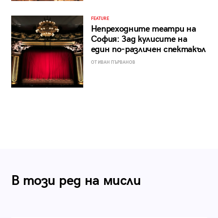
FEATURE
Непреходните театри на
София: Зад кулисите на
един по-различен спектакъл
ОТ ИВАН ПЪРВАНОВ
В този ред на мисли