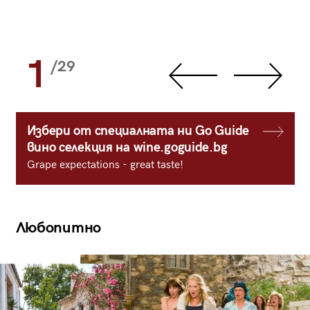
1
/29
Избери от специалната ни Go Guide
вино селекция на wine.goguide.bg
Grape expectations - great taste!
Любопитно