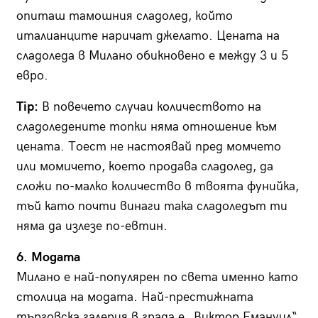
опиташ тамошния сладолед, който
италианците наричат джелато. Цената на
сладоледа в Милано обикновено е между 3 и 5
евро.
Tip:
В повечето случаи количеството на
сладоледените топки няма отношение към
цената. Тоест не настоявай пред момчето
или момичето, което продава сладолед, да
сложи по-малко количество в твоята фунийка,
тъй като почти винаги така сладоледът ти
няма да излезе по-евтин.
6. Модата
Милано е най-популярен по света именно като
столица на модата. Най-престижната
търговска галерия в града е „Виктор Емануил“.