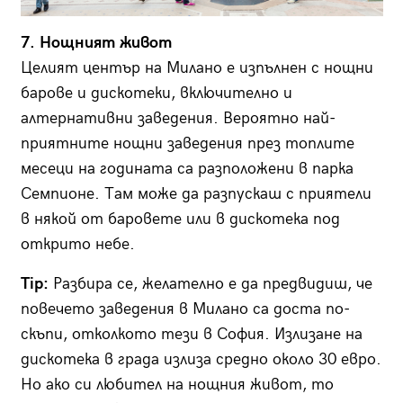
7. Нощният живот
Целият център на Милано е изпълнен с нощни
барове и дискотеки, включително и
алтернативни заведения. Вероятно най-
приятните нощни заведения през топлите
месеци на годината са разположени в парка
Семпионе. Там може да разпускаш с приятели
в някой от баровете или в дискотека под
открито небе.
Tip:
Разбира се, желателно е да предвидиш, че
повечето заведения в Милано са доста по-
скъпи, отколкото тези в София. Излизане на
дискотека в града излиза средно около 30 евро.
Но ако си любител на нощния живот, то