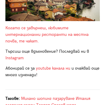
Когато се завърнеш, любимите
интернационални ресторанти на местна
почва, те чакат.
Търсиш още вдъхновение? Последвай ни в
Instagram
Абонирай се за
youtube канала ни
и очаквай още
много изненади!
Тагове:
Милано
шопинг
пазаруване
Италия