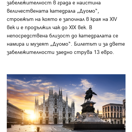
забележителност в града е наистина
величествената катедрала „Дуомо“,
строежът на която е започнал в края на XIV
век и е продължил чак до XIX век. В
непосредствена близост до катедралата се
намира и музеят „Дуомо“. Билетът и за двете
забележителности заедно струва 13 евро.