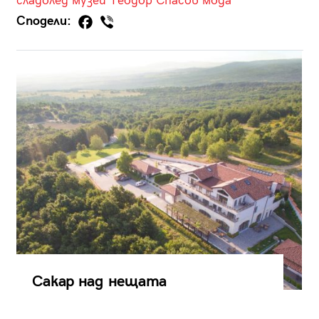
сладолед
музеи
Теодор Спасов
мода
Сподели:
Сакар над нещата