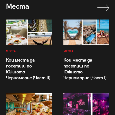
Места
МЕСТА
МЕСТА
Кои места да
Кои места да
посетиш по
посетиш по
Южното
Южното
Черноморие (Част II)
Черноморие (Част I)