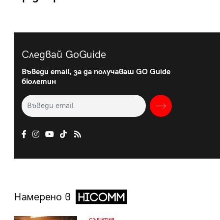
Следвай GoGuide
Въведи email, за да получаваш GO Guide
бюлетин
Намерено в