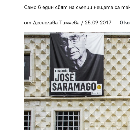
пания
Само в един свят на слепци нещата са так
от Десислава Тимчева / 25.09.2017
0 к
28
/29