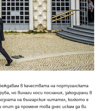
убеждавам в качествата на португалската
руба, но винаги носи послания, закодирани в
позната на българския читател, колкото е
и опит да променя това днес искам да ви