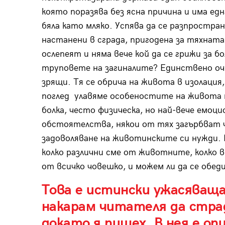
която поразява без ясна причина и има ед
бяла като мляко. Успява да се разпростра
настанени в сграда, пригодена за тяхната 
ослепеят и няма вече кой да се грижи за бо
труповете на загиналите? Единствено оч
зрящи. Тя се обрича на живота в изолация, 
поглед улавяме особеностите на живота 
болка, често физическа, но най-вече емоц
обстоятелства, някои от тях загърбват 
задоволяване на животинските си нужди. 
колко различни сме от животните, колко в
от всичко човешко, и можем ли да се обе
Това е истински ужасяваща 
накарам читателя да страд
докато я пишех. В нея е оп