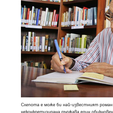
Слепота е може би най-известният роман н
неконкретизирана държава един обикновен 