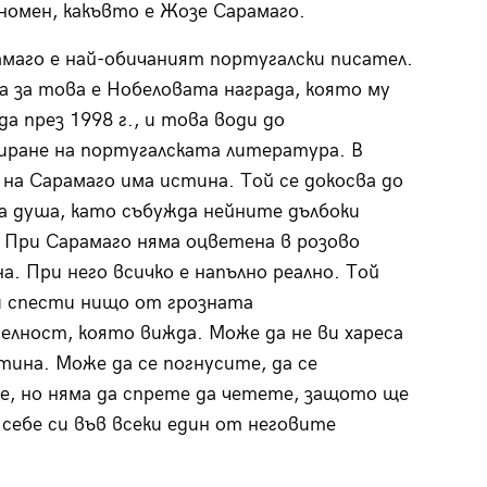
номен, какъвто е Жозе Сарамаго.
маго е най-обичаният португалски писател.
 за това е Нобеловата награда, която му
да през 1998 г., и това води до
иране на португалската литература. В
на Сарамаго има истина. Той се докосва до
 душа, като събужда нейните дълбоки
 При Сарамаго няма оцветена в розово
а. При него всичко е напълно реално. Той
и спести нищо от грозната
лност, която вижда. Може да не ви хареса
тина. Може да се погнусите, да се
е, но няма да спрете да четете, защото ще
себе си във всеки един от неговите