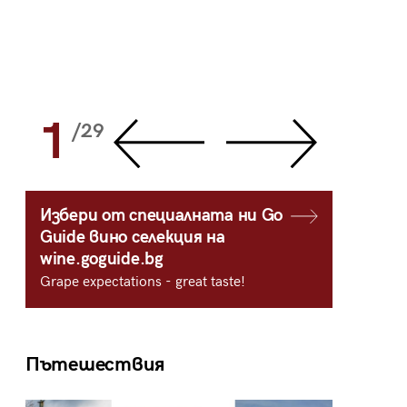
1
2
/29
/
Избери от специалната ни Go
Guide вино селекция на
wine.goguide.bg
Grape expectations - great taste!
Пътешествия