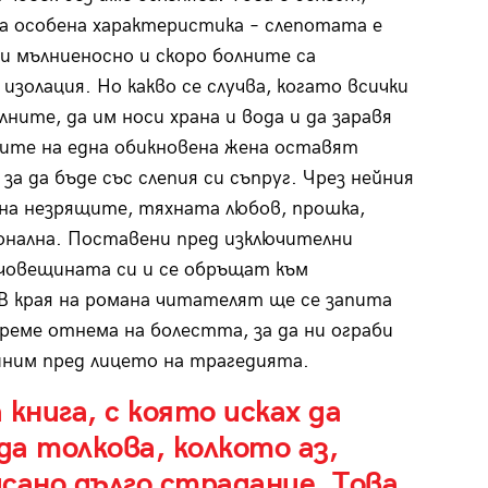
на особена характеристика – слепотата е
ни мълниеносно и скоро болните са
изолация. Но какво се случва, когато всички
лните, да им носи храна и вода и да заравя
ите на една обикновена жена оставят
за да бъде със слепия си съпруг. Чрез нейния
на незрящите, тяхната любов, прошка,
ионална. Поставени пред изключителни
човещината си и се обръщат към
В края на романа читателят ще се запита
реме отнема на болестта, за да ни ограби
диним пред лицето на трагедията.
книга, с която исках да
а толкова, колкото аз,
исано дълго страдание. Това