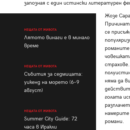
запозная с един истински литературен фе
Жозе Сара
Причината
НЕЩАТА ОТ ЖИВОТА
се присъж
Лятото винаги е в минало
популяриз
време
романите 
човешката
страхове.
НЕЩАТА ОТ ЖИВОТА
полуистин
Събития за седмицата:
няма да в
уикенд на морето (6–9
действите
август)
голата ис
разплачет
НЕЩАТА ОТ ЖИВОТА
намерите 
Summer City Guide: 72
романи.
часа в Иракли