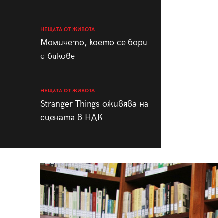
НЕЩАТА ОТ ЖИВОТА
Момичето, което се бори
с бикове
НЕЩАТА ОТ ЖИВОТА
Stranger Things оживява на
сцената в НДК