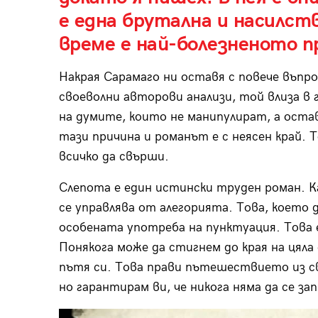
е една брутална и насилст
време е най-болезненото п
Накрая Сарамаго ни оставя с повече въпр
своеволни авторови анализи, той влиза в
на думите, които не манипулират, а ост
тази причина и романът е с неясен край. Т
всичко да свърши.
Слепота е един истински труден роман. 
се управлява от алегорията. Това, което
особената употреба на пунктуация. Това 
Понякога може да стигнем до края на цяла
пътя си. Това прави пътешествието из с
но гарантирам ви, че никога няма да се за