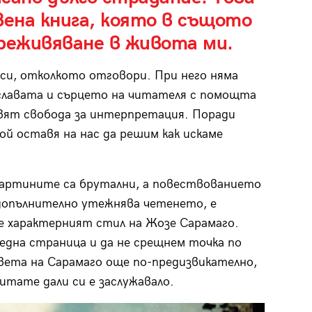
вена книга, която в същото
реживяване в живота ми.
оси, отколкото отговори. При него няма
 главата и сърцето на читателя с помощта
авят свобода за интерпретация. Поради
ой оставя на нас да решим как искаме
Картините са брутални, а повествованието
 допълнително утежнява четенето, е
е характерният стил на Жозе Сарамаго.
 една страница и да не срещнем точка по
вета на Сарамаго още по-предизвикателно,
питате дали си е заслужавало.