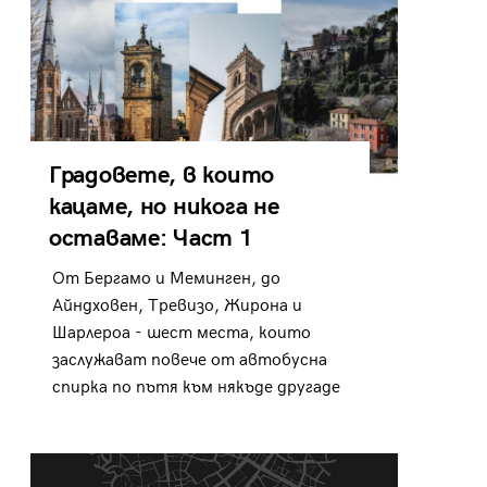
Градовете, в които
кацаме, но никога не
оставаме: Част 1
От Бергамо и Меминген, до
Айндховен, Тревизо, Жирона и
Шарлероа - шест места, които
заслужават повече от автобусна
спирка по пътя към някъде другаде