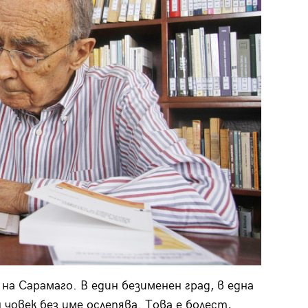
а Сарамаго. В един безименен град, в една
човек без име ослепява. Това е болест,