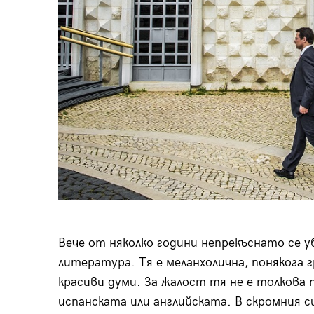
Вече от няколко години непрекъснато се 
литература. Тя е меланхолична, понякога г
красиви думи. За жалост тя не е толкова 
испанската или английската. В скромния с