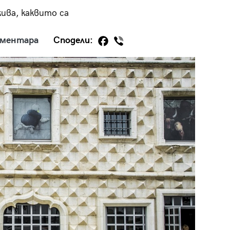
ива, каквито са
оментара
Сподели:
29
/29