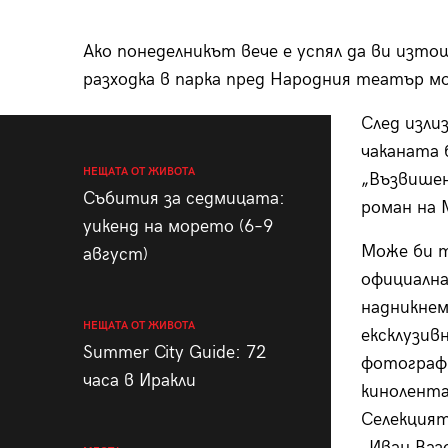
Ако понеделникът вече е успял да ви изто
разходка в парка пред Народния театър мо
След изли
чаканата 
НЕЩАТА ОТ ЖИВОТА
„Възвишен
Събития за седмицата:
роман на 
уикенд на морето (6–9
Може би т
август)
официалн
надникнем
НЕЩАТА ОТ ЖИВОТА
ексклузив
Summer City Guide: 72
фотограф 
часа в Иракли
кинолента
Селекцият
„Иван Ваз