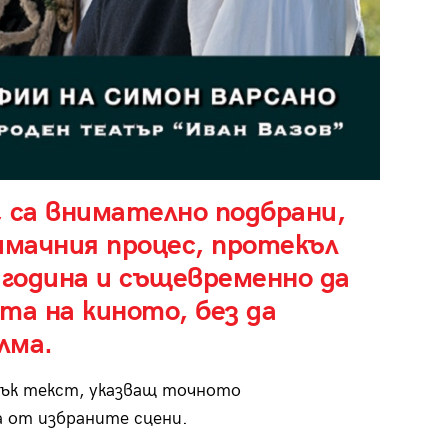
 са внимателно подбрани,
имачния процес, протекъл
 година и същевременно да
та на киното, без да
лма.
тък текст, указващ точното
а от избраните сцени.