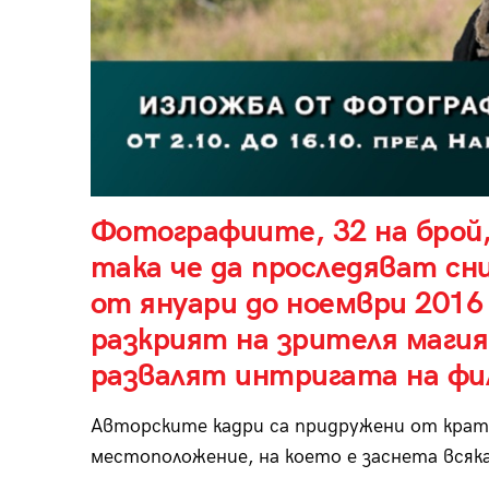
Фотографиите, 32 на брой,
така че да проследяват сн
от януари до ноември 2016
разкрият на зрителя магия
развалят интригата на фи
Авторските кадри са придружени от кра
местоположение, на което е заснета всяк