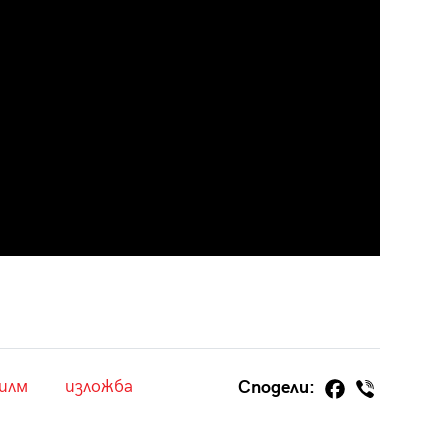
илм
изложба
Сподели: