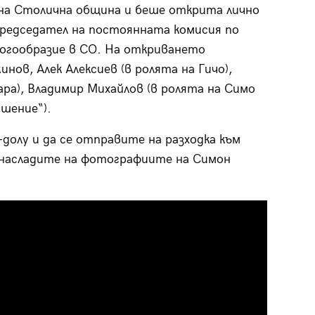
на Столична община и беше открита лично
председател на постоянната комисия по
ногообразие в СО. На откриването
ов, Алек Алексиев (в ролята на Гичо),
ра), Владимир Михайлов (в ролята на Симо
ишение“).
долу и да се отправите на разходка към
е насладите на фотографиите на Симон