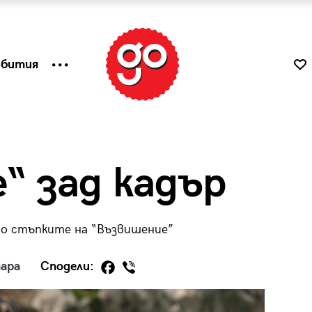
ъбития
“ зад кадър
по стъпките на “Възвишение”
ара
Сподели:
к
Tender is the Wine – Какво
чаша
се пие на Лазурния бряг