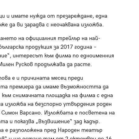
щи и имате нужда от презареждане, една
же да ви зарадва с неочаквана изложба.
зането на официалния трейлър на най-
българска продукция за 2017 година –
ие“, интересът към филма по едноименния
Милен Русков продължава да расте.
ова е и причината месец преди
ата премиера да имаме възможността да
 към снимачната площадка на филма с една
на изложба на безспорно утвърдения роден
Симон Варсано. Изложбата е посветена на
та и показва „Възвишение“ зад кадър.
а е разположена пред Народен театър
ов“ и ще остане там от 2 октомври до 16