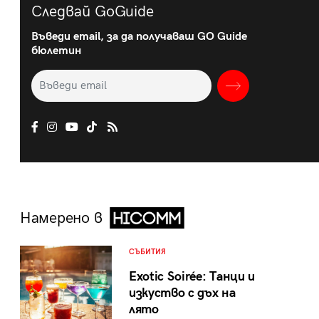
Следвай GoGuide
Въведи email, за да получаваш GO Guide
бюлетин
Намерено в
СЪБИТИЯ
Exotic Soirée: Танци и
изкуство с дъх на
лято