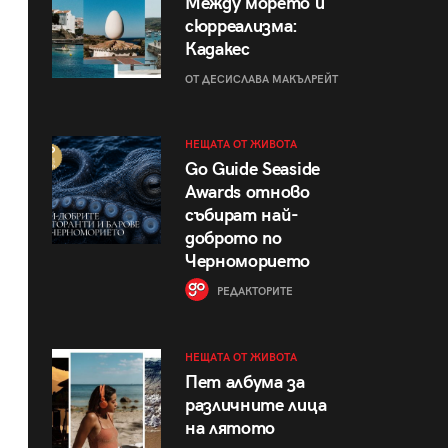
Между морето и
сюрреализма:
Кадакес
ОТ ДЕСИСЛАВА МАКЪЛРЕЙТ
НЕЩАТА ОТ ЖИВОТА
Go Guide Seaside
Awards отново
събират най-
доброто по
Черноморието
РЕДАКТОРИТЕ
НЕЩАТА ОТ ЖИВОТА
Пет албума за
различните лица
на лятото