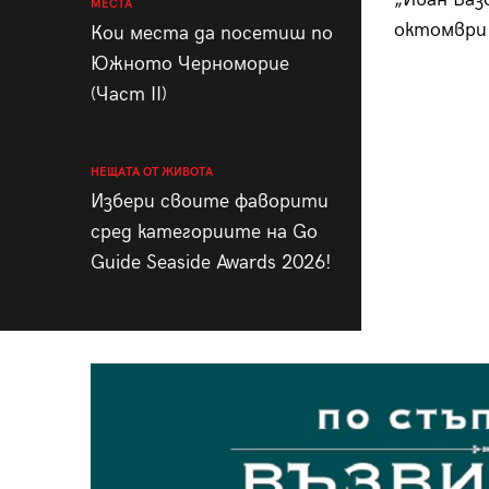
МЕСТА
октомври
Кои места да посетиш по
Южното Черноморие
(Част II)
НЕЩАТА ОТ ЖИВОТА
Избери своите фаворити
сред категориите на Go
Guide Seaside Awards 2026!