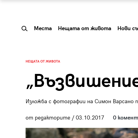
Места
Нещата от живота
Нови с
НЕЩАТА ОТ ЖИВОТА
„Възвишение
Изложба с фотографии на Симон Варсано 
от редакторите / 03.10.2017
0 комент
 Shareable:
Summer Prelude: ка
лги вечери и
започва лятото в 