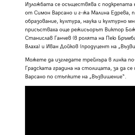
Изложбата се осъществява с подкрепата 
от Симон Варсано и г-жа Малина Едрева, 
образование, култура, наука и културно м
присъстваха още режисьорът Виктор Божин
Станислав Ганчев (в ролята на Пею Бръмба
Влаха) и Иван Дойков (продуцент на „Възв
Можете да изгледате трейлъра в линка по-
Градската градина на столицата, за да с
Варсано по стъпките на „Възвишение“.