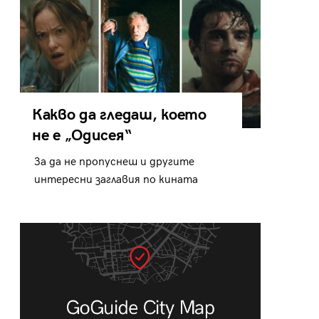
Какво да гледаш, което
не е „Одисея“
За да не пропуснеш и другите
интересни заглавия по кината