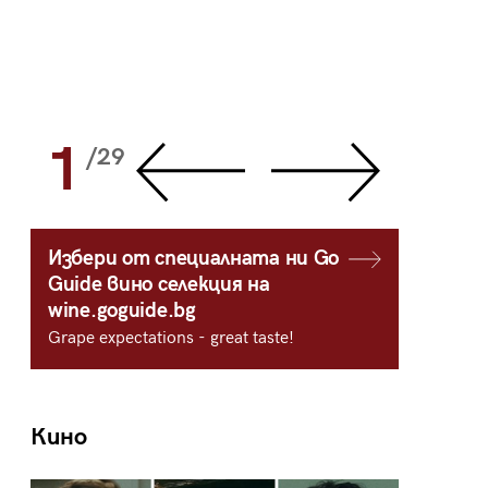
1
2
/29
/
Избери от специалната ни Go
Guide вино селекция на
wine.goguide.bg
Grape expectations - great taste!
Кино