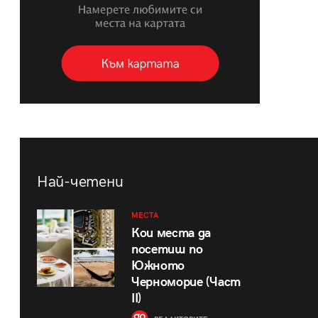
Най-четени
МЕСТА
Кои места да
посетиш по
Южното
Черноморие (Част
II)