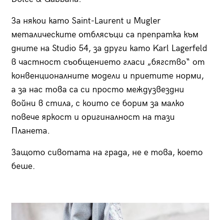
За някои като Saint-Laurent и Mugler
металическите отблясъци са препратка към
дните на Studio 54, за други като Karl Lagerfeld
в частност съобщението гласи „бягство“ от
конвенционалните модели и приетите норми,
a за нас това са си просто междузвездни
войни в стила, с които се борим за малко
повече яркост и оригиналност на тази
Планета.
Защото сивотата на града, не е това, което
беше.