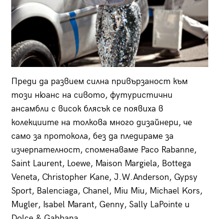
Преди да развием силна привързаност към
този нюанс на сивото, футуристични
ансамбли с висок блясък се появиха в
колекциите на толкова много дизайнери, че
само за протокола, без да пледираме за
изчерпателност, споменаваме Paco Rabanne,
Saint Laurent, Loewe, Maison Margiela, Bottega
Veneta, Christopher Kane, J.W.Anderson, Gypsy
Sport, Balenciaga, Chanel, Miu Miu, Michael Kors,
Mugler, Isabel Marant, Genny, Sally LaPointe и
Dolce & Gabbana.