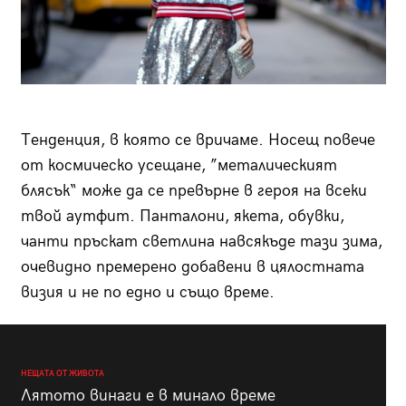
Тенденция, в която се вричаме. Носещ повече
от космическо усещане, ”металическият
блясък“ може да се превърне в героя на всеки
твой аутфит. Панталони, якета, обувки,
чанти пръскат светлина навсякъде тази зима,
очевидно премерено добавени в цялостната
визия и не по едно и също време.
НЕЩАТА ОТ ЖИВОТА
Лятото винаги е в минало време