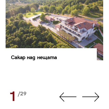
Сакар над нещата
1
/29