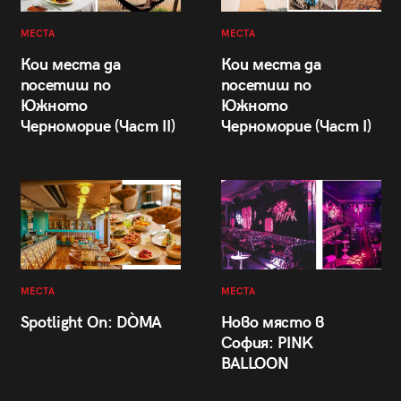
МЕСТА
МЕСТА
Кои места да
Кои места да
посетиш по
посетиш по
Южното
Южното
Черноморие (Част II)
Черноморие (Част I)
МЕСТА
МЕСТА
Spotlight On: DÒMA
Ново място в
София: PINK
BALLOON