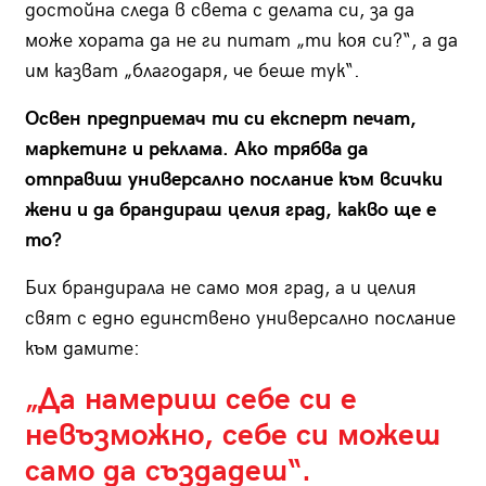
достойна следа в света с делата си, за да
може хората да не ги питат „ти коя си?“, а да
им казват „благодаря, че беше тук“.
Освен предприемач ти си експерт печат,
маркетинг и реклама. Ако трябва да
отправиш универсално послание към всички
жени и да брандираш целия град, какво ще е
то?
Бих брандирала не само моя град, а и целия
свят с едно единствено универсално послание
към дамите:
„Да намериш себе си е
невъзможно, себе си можеш
само да създадеш“.