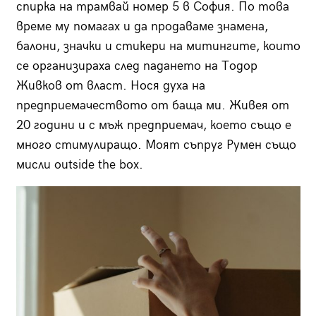
спирка на трамвай номер 5 в София. По това
време му помагах и да продаваме знамена,
балони, значки и стикери на митингите, които
се организираха след падането на Тодор
Живков от власт. Нося духа на
предприемачеството от баща ми. Живея от
20 години и с мъж предприемач, което също е
много стимулиращо. Моят съпруг Румен също
мисли outside the box.