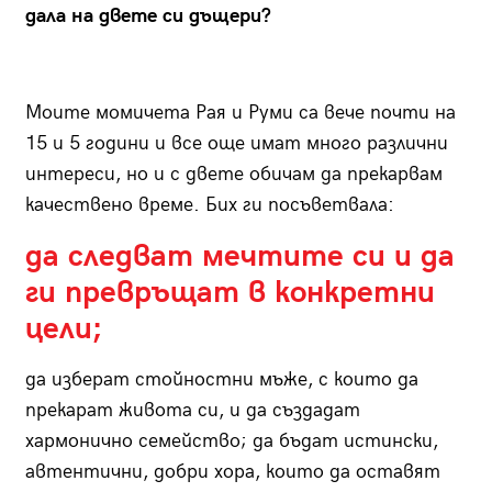
дала на двете си дъщери?
Моите момичета Рая и Руми са вече почти на
15 и 5 години и все още имат много различни
интереси, но и с двете обичам да прекарвам
качествено време. Бих ги посъветвала:
да следват мечтите си и да
ги превръщат в конкретни
цели;
да изберат стойностни мъже, с които да
прекарат живота си, и да създадат
хармонично семейство; да бъдат истински,
автентични, добри хора, които да оставят