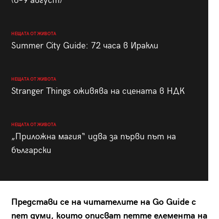
(6–9 август)
НЕЩАТА ОТ ЖИВОТА
Summer City Guide: 72 часа в Иракли
НЕЩАТА ОТ ЖИВОТА
Stranger Things оживява на сцената в НДК
НЕЩАТА ОТ ЖИВОТА
„Приложна магия“ идва за първи път на
български
Представи се на читателите на Go Guide с
пет думи, които описват петте елемента на