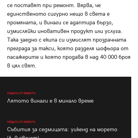
се поставят при ремонт. Вярва, че
единственото сигурно нещо в света е
промяната, и винаги се адаптира бързо,
измисляйки иновативен продукт или услуга.
Така заедно с екипа си измислят прозрачната
преграда за такси, която разделя шофьора от
пасажерите и която продава в над 40 000 броя
в цял свят.
НЕЩАТА ОТ ЖИВОТА
Лятото винаги е в минало време
НЕЩАТА ОТ ЖИВОТА
Събития за седмицата: уикенд на морето