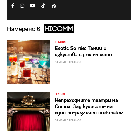
Намерено в
СЪБИТИЯ
Exotic Soirée: Танци и
изкуство с дъх на лято
ОТ ИВАН ПЪРВАНОВ
FEATURE
Непреходните театри на
София: Зад кулисите на
един по-различен спектакъл
ОТ ИВАН ПЪРВАНОВ