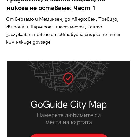
никога не оставаме: Част 1
От Бергамо и Меминген, до Айндховен, Тревизо,
Жирона и Шарлероа - шест места, които
заслужават повече от автобусна спирка по пътя
към някъде другаде