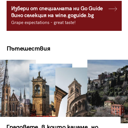
Избери от специалната ни Go Guide
вино селекция на wine.goguide.bg
Grape expectations - great taste!
Пътешествия
Градовете, в които кацаме, но