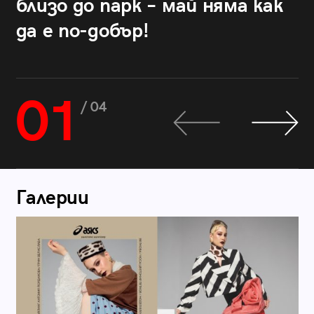
близо до парк – май няма как
да е по-добър!
01
/ 04
Галерии