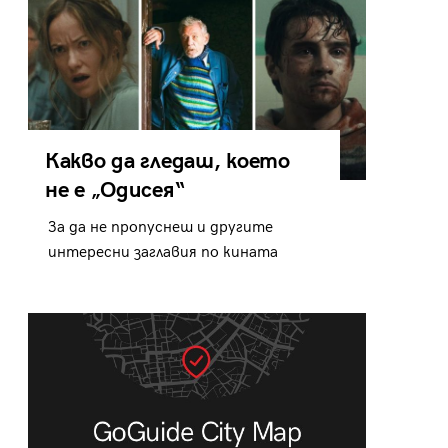
Какво да гледаш, което
не е „Одисея“
За да не пропуснеш и другите
интересни заглавия по кината