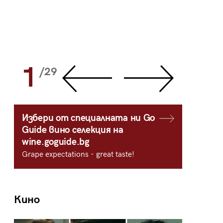
1
2
/29
/
Избери от специалната ни Go
Guide вино селекция на
wine.goguide.bg
Grape expectations - great taste!
Кино