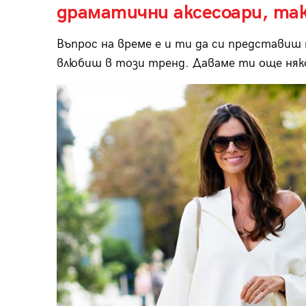
драматични аксесоари, та
Въпрос на време е и ти да си представиш 
влюбиш в този тренд. Даваме ти още няко