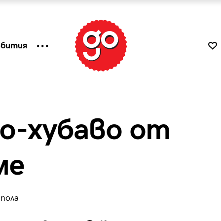
ъбития
о-хубаво от
ме
пола
к
Tender is the Wine – Какво
чаша
се пие на Лазурния бряг