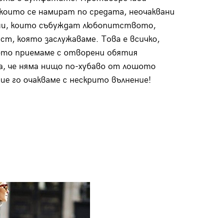
които се намират по средата, неочаквани
ии, които събуждат любопитството,
ст, която заслужаваме. Това е всичко,
ето приемаме с отворени обятия
, че няма нищо по-хубаво от лошото
ние го очакваме с нескрито вълнение!