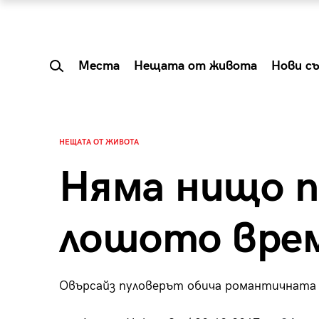
Места
Нещата от живота
Нови с
НЕЩАТА ОТ ЖИВОТА
Няма нищо п
лошото вре
Овърсайз пуловерът обича романтичната 
 Shareable:
Summer Prelude: ка
лги вечери и
започва лятото в 