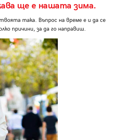
кава ще е нашата зима.
твоята така. Въпрос на време е и да се
лко причини, за да го направиш.