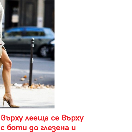
върху лееща се върху
с боти до глезена и