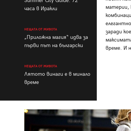
Summer City Guide: 72
материи, 
часа в Иракли
комбинац
елегантно
НЕЩАТА ОТ ЖИВОТА
заради ко
„Приложна магия“ идва за
максимата
първи път на български
време. И 
НЕЩАТА ОТ ЖИВОТА
Лятото винаги е в минало
време