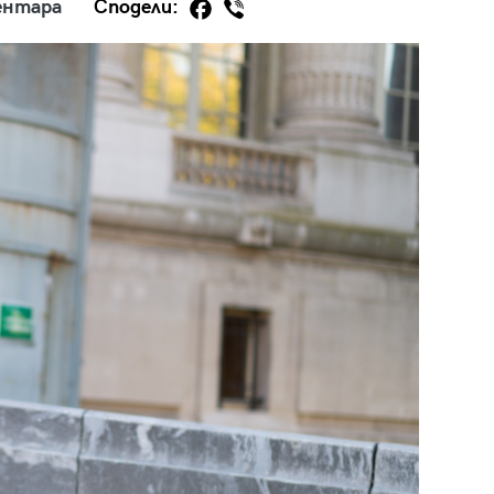
ентара
Сподели:
29
/29