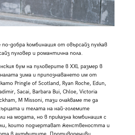
 по-добра комбинация от овърсайз пухкав
сайз пуловер и романтична пола.
нския бум на пуловерите в XXL размер в
иналата зима и припознаването им от
като Pringle of Scotland, Ryan Roche, Edun,
dimir, Sacai, Barbara Bui, Chloe, Victoria
eckham, M Missoni, тази очакваме те да
ърцата и телата на най-големите
и на модата, но в приказна комбинация с
оли, които подчертават женствеността и
кота в аутфитите. Противоречиви