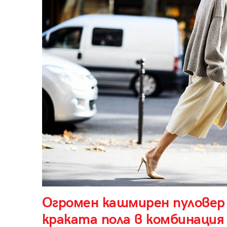
Огромен кашмирен пуловер 
краката пола в комбинация 