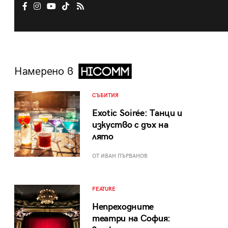
Намерено в
СЪБИТИЯ
Exotic Soirée: Танци и
изкуство с дъх на
лято
ОТ ИВАН ПЪРВАНОВ
FEATURE
Непреходните
театри на София: