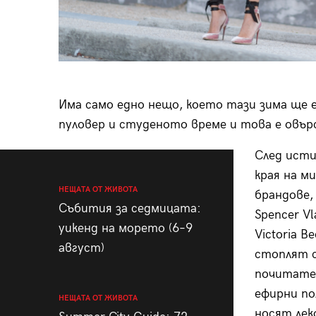
Има само едно нещо, което тази зима ще е
пуловер и студеното време и това е овър
След исти
края на м
НЕЩАТА ОТ ЖИВОТА
брандове, 
Събития за седмицата:
Spencer Vla
уикенд на морето (6–9
Victoria B
август)
стоплят с
почитател
ефирни п
НЕЩАТА ОТ ЖИВОТА
носят ле