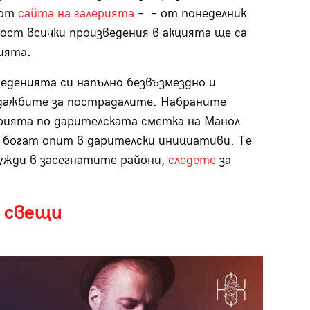
 от
сайта на галерията
– – от понеделник
ност всички произведения в акцията ще са
ията.
денията си напълно безвъзмездно и
одажбите за пострадалите. Набраните
рията по дарителската сметка на Манол
 богат опит в дарителски инициативи. Те
ужди в засегнатите райони,
следете
за
а свещи