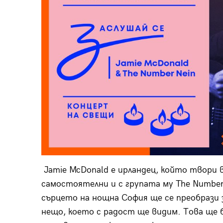
Jamie McDonald е ирландец, който твори в
самостоятелни и с групата му The Number
сърцето на нощна София ще се преобрази з
нещо, което с радост ще видим. Това ще 