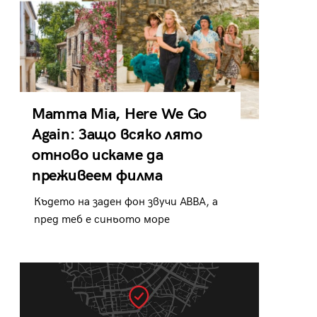
Mamma Mia, Here We Go
Again: Защо всяко лято
отново искаме да
преживеем филма
Където на заден фон звучи ABBA, а
пред теб е синьото море