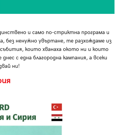
единствено и само по-стриктна програма и
ка, без ненужно увъртане, те разхождаме из
събития, които хванаха окото ни и които
днес с една благородна кампания, а всеки
двай ни!
ирия