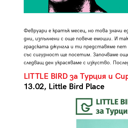
Февруари е кратък месец, но това значи 
дни, изпълнени с още повече емоции. И та
градската джунгла и ти представяме пет 
със сигурност ще посетим. Започваме още 
следващ ден украсяваме с изкуство. После
LITTLE BIRD за Турция и С
13.02, Little Bird Place