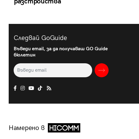
разстройства
Следвай GoGuide
Въведи email, за да получаваш GO Guide
бюлетин
Намерено в