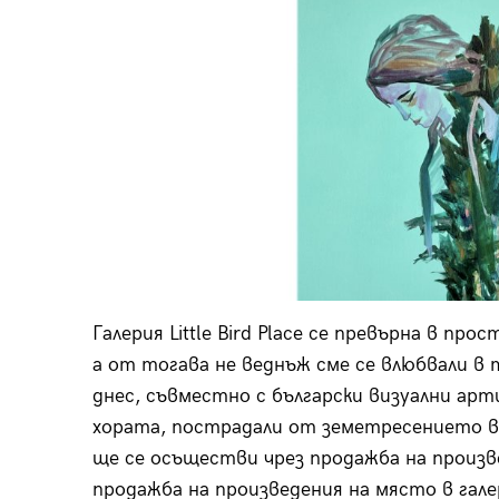
Галерия Little Bird Place се превърна в п
а от тогава не веднъж сме се влюбвали в 
днес, съвместно с български визуални арт
хората, пострадали от земетресението в
ще се осъществи чрез продажба на произве
продажба на произведения на място в галер