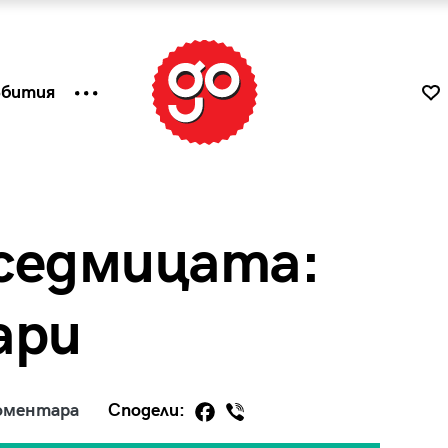
ъбития
седмицата:
ари
оментара
Сподели:
к
Tender is the Wine – Какво
чаша
се пие на Лазурния бряг