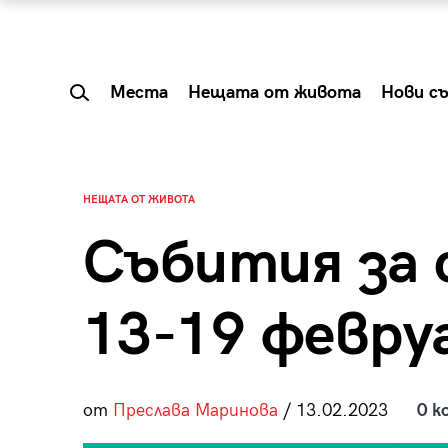
Места
Нещата от живота
Нови с
НЕЩАТА ОТ ЖИВОТА
Събития за 
13-19 февру
от
Преслава Маринова
/ 13.02.2023
0 к
 Shareable:
Summer Prelude: ка
лги вечери и
започва лятото в 