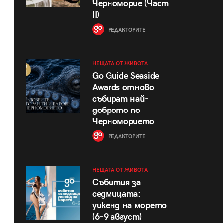
Черноморие (Част
II)
РЕДАКТОРИТЕ
НЕЩАТА ОТ ЖИВОТА
Go Guide Seaside
Awards отново
събират най-
доброто по
Черноморието
РЕДАКТОРИТЕ
НЕЩАТА ОТ ЖИВОТА
Събития за
седмицата:
уикенд на морето
(6–9 август)