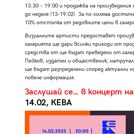
13:30 – 19:00 и продажба на произведения
до неделя (13-19.02). За по-голяма достъп
10% отстъпка от редовните цени в галер
Визуалните артисти предоставят произве
галерията ще дари всички приходи от пр
средства от ще бъдат преведени от гале
Пейков, издател и общественик, натрупал
ще бъдат разпределени според актуални н
повече информация.
Заслушай се… в концерт н
14.02, КЕВА