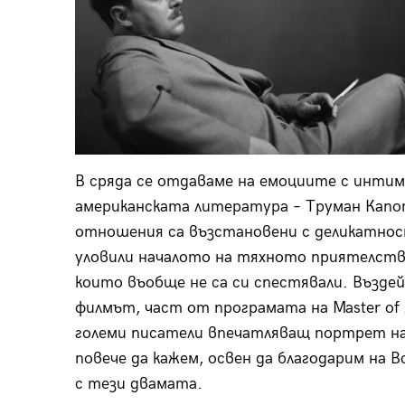
В сряда се отдаваме на емоциите с интим
американската литература – Труман Капо
отношения са възстановени с деликатнос
уловили началото на тяхното приятелств
които въобще не са си спестявали. Въздей
филмът, част от програмата на Master of 
големи писатели впечатляващ портрет на
повече да кажем, освен да благодарим на 
с тези двамата.