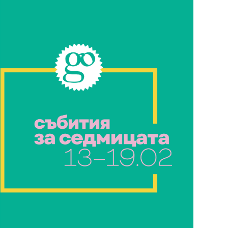
29
/29