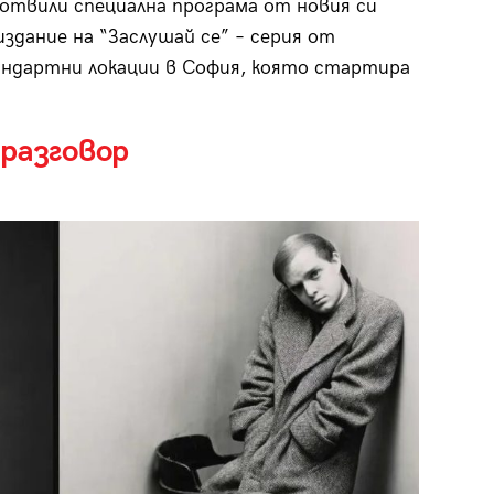
готвили специална програма от новия си
здание на “Заслушай се” – серия от
андартни локации в София, която стартира
разговор