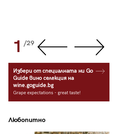
1
2
/29
/
Избери от специалната ни Go
Guide вино селекция на
wine.goguide.bg
Grape expectations - great taste!
Любопитно