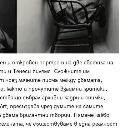
ен и откровен портрет на две светила на
ти и Тенеси Уилямс. Сложните им
т чрез личните писма между двамата,
о, както и прочутите взаимни критики,
стващо събрал архивни кадри и снимки,
Art, пресъздава чрез думите на самите
 двама брилянтни творци. Нямаме какво
Вселената, че съществуваме в една реалност