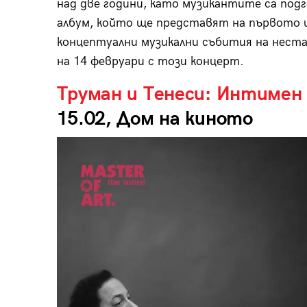
над две години, като музикантите са под
албум, който ще представят на първото и
концептуални музикални събития на нест
на 14 февруари с този концерт.
Труман и Тенеси: Интимен 
15.02, Дом на киното