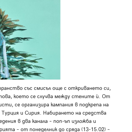
ространство със смисъл още с откриването си,
това, което се случва между стените ѝ. От
исти, се организира кампания в подкрепа на
 Турция и Сирия. Набирането на средства
дения в два канала – поп-ъп изложба и
ията – от понеделник до сряда (13-15.02) –