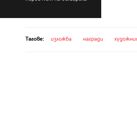
Тагове:
изложба
награди
художни