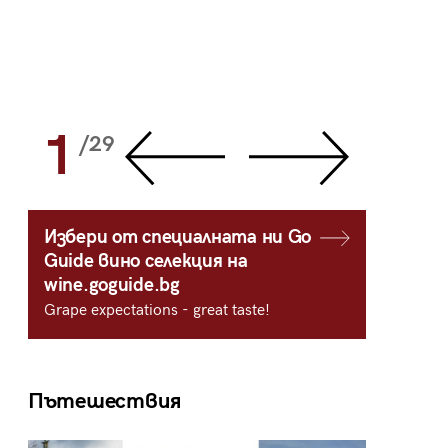
1
2
/29
/
Избери от специалната ни Go
Guide вино селекция на
wine.goguide.bg
Grape expectations - great taste!
Пътешествия