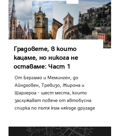
Градовете, в които
кацаме, но никога не
оставаме: Част 1
От Бергамо и Меминген, до
Айндховен, Тревизо, Жирона и
Шарлероа - шест места, които
заслужават повече от автобусна
спирка по пътя към някъде другаде