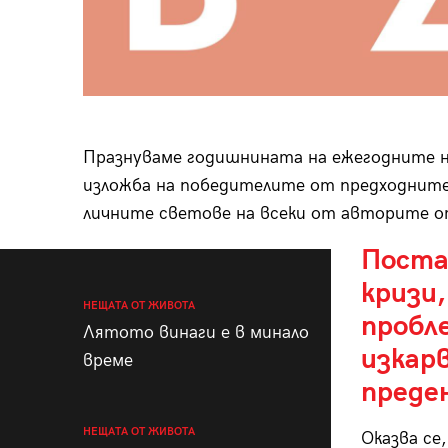
Празнуваме годишнината на ежегодните н
изложба на победителите от предходните
личните светове на всеки от авторите о
Поста
кризи
НЕЩАТА ОТ ЖИВОТА
пробл
Лятото винаги е в минало
изкар
време
преден
НЕЩАТА ОТ ЖИВОТА
Оказва се