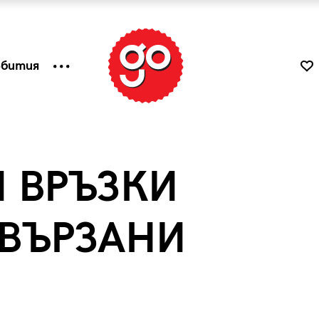
ъбития
 ВРЪЗКИ
ВЪРЗАНИ
к
Tender is the Wine – Какво
чаша
се пие на Лазурния бряг