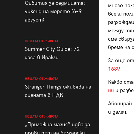
Събития за седмицата:
много по-
уикенд на морето (6–9
всеки пол
август)
разхождаш
между тях
сме свърз
НЕЩАТА ОТ ЖИВОТА
време на 
Summer City Guide: 72
часа в Иракли
За още от
1689
НЕЩАТА ОТ ЖИВОТА
Какво ста
Stranger Things оживява на
ни
и разбе
сцената в НДК
Абонирай 
и далеч.
НЕЩАТА ОТ ЖИВОТА
„Приложна магия“ идва за
първи път на български