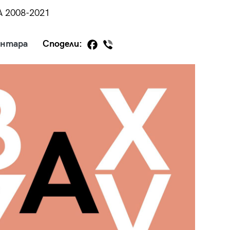
А 2008-2021
ентара
Сподели:
29
/29