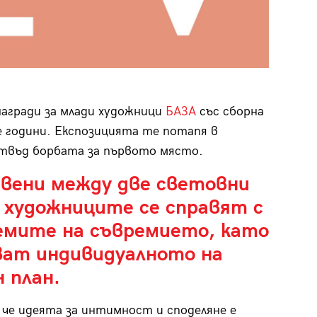
агради за млади художници
БАЗА
със сборна
 години. Експозицията те потапя в
твъд борбата за първото място.
вени между две световни
, художниците се справят с
емите на съвремието, като
ват индивидуалното на
 план.
, че идеята за интимност и споделяне е