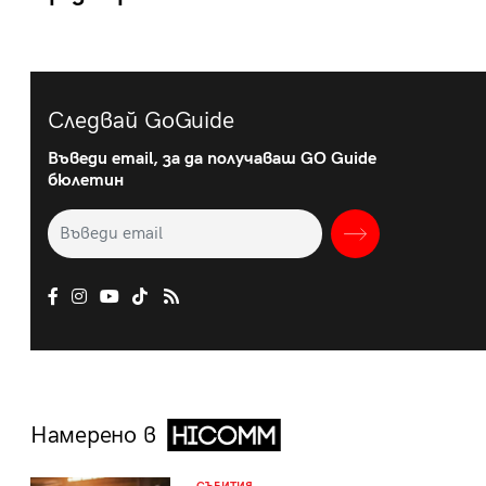
Следвай GoGuide
Въведи email, за да получаваш GO Guide
бюлетин
Намерено в