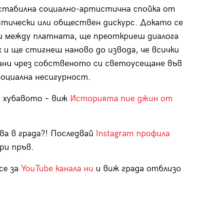
стабилна социално-артистична спойка от
итически или обществен дискурс. Докато се
 между платната, ще преоткриеш диалога
 и ще стигнеш наново до извода, че всички
ани чрез собственото си светоусещане във
социална несигурност.
 хубавото – виж
Историята пие джин от
ва в града?! Последвай
Instagram профила
ри пръв.
се за
YouTube канала ни
и виж града отблизо