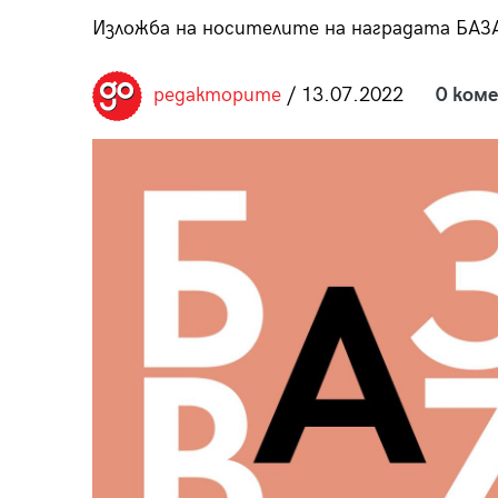
пания
Изложба на носителите на наградата БАЗ
редакторите
/ 13.07.2022
0 ком
28
/29