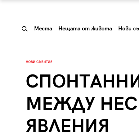
Места
Нещата от живота
Нови с
НОВИ СЪБИТИЯ
СПОНТАННИ
МЕЖДУ НЕС
ЯВЛЕНИЯ
 Shareable:
Summer Prelude: ка
лги вечери и
започва лятото в 