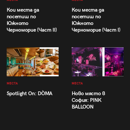
Кои места да
Кои места да
посетиш по
посетиш по
Южното
Южното
Черноморие (Част II)
Черноморие (Част I)
МЕСТА
МЕСТА
Spotlight On: DÒMA
Ново място в
София: PINK
BALLOON