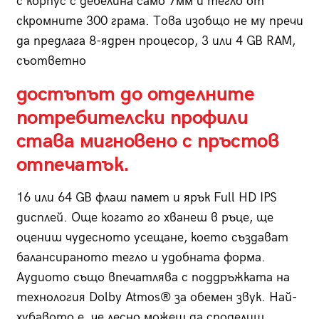
с корпус с дебелина само 7мм и тегло от
скромните 300 грама. Това изобщо не му пречи
да предлага 8-ядрен процесор, 3 или 4 GB RAM,
съответно
достъпът до отделните
потребителски профили
става мигновено с пръстов
отпечатък.
16 или 64 GB флаш памет и ярък Full HD IPS
дисплей. Още когато го хванеш в ръце, ще
оцениш чудесното усещане, което създават
балансираното тегло и удобната форма.
Аудиото също впечатлява с поддръжката на
технология Dolby Atmos® за обемен звук. Най-
хубавото е, че лесно можеш да споделиш