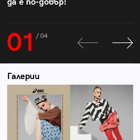
да е по-добър!
01
/ 04
Галерии