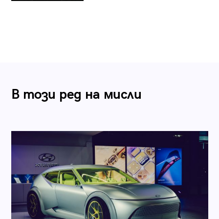
В този ред на мисли