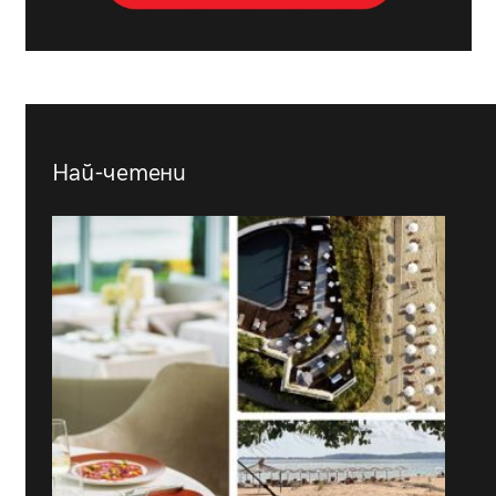
Най-четени