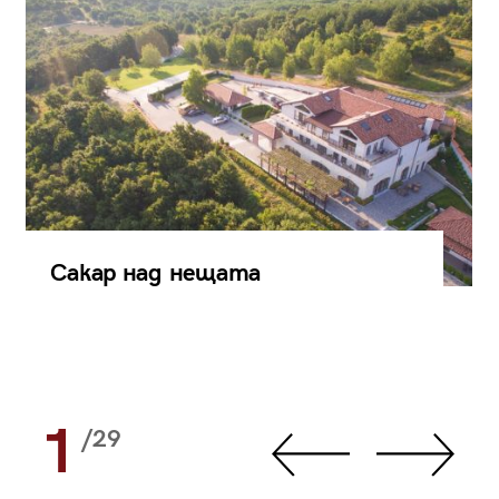
Сакар над нещата
1
/29