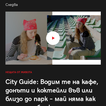
Следва
НЕЩАТА ОТ ЖИВОТА
City Guide: Водим те на кафе,
донъти и коктейли във или
близо до парк – май няма как