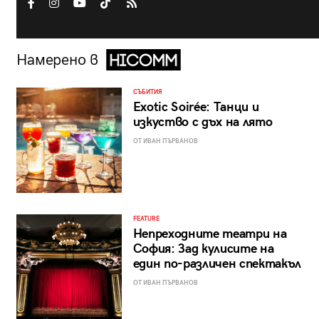
Намерено в
СЪБИТИЯ
Exotic Soirée: Танци и
изкуство с дъх на лято
ОТ ИВАН ПЪРВАНОВ
FEATURE
Непреходните театри на
София: Зад кулисите на
един по-различен спектакъл
ОТ ИВАН ПЪРВАНОВ