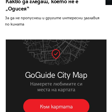
Какво да гледаш, което не е
„Одисея“
За да не пропуснеш и другите интересни заглавия
по кината