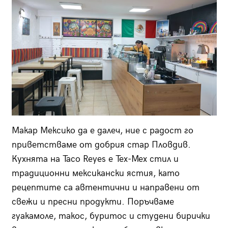
Макар Мексико да е далеч, ние с радост го
приветстваме от добрия стар Пловдив.
Кухнята на Taco Reyes е Tex-Mex стил и
традиционни мексикански ястия, като
рецептите са автентични и направени от
свежи и пресни продукти. Поръчваме
гуакамоле, такос, буритос и студени бирички