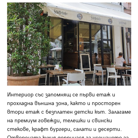
Интериор със запомнящ се първи етаж и
прохладна външна зона, както и просторен
втори етаж с безплатен детски кът. Залагаме
на премиум говежди, телешки и свински
стекове, крафт бургери, салати и десерти.
Отворената кухня допринася за усещането за