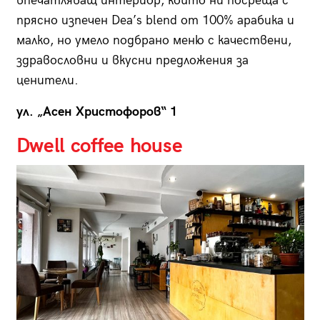
впечатляващ интериор, който ни посреща с
прясно изпечен Dea’s blend от 100% арабика и
малко, но умело подбрано меню с качествени,
здравословни и вкусни предложения за
ценители.
ул. „Асен Христофоров“ 1
Dwell coffee house