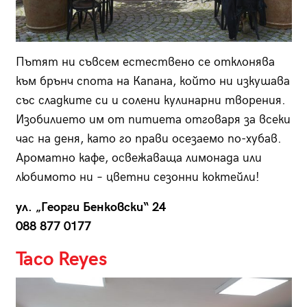
Пътят ни съвсем естествено се отклонява
към брънч спота на Капана, който ни изкушава
със сладките си и солени кулинарни творения.
Изобилието им от питиета отговаря за всеки
час на деня, като го прави осезаемо по-хубав.
Ароматно кафе, освежаваща лимонада или
любимото ни – цветни сезонни коктейли!
ул. „Георги Бенковски“ 24
088 877 0177
Taco Reyes