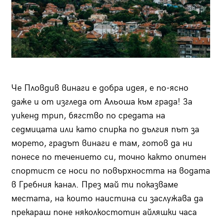
Че Пловдив винаги е добра идея, е по-ясно
даже и от изгледа от Альоша към града! За
уикенд трип, бягство по средата на
седмицата или като спирка по дългия път за
морето, градът винаги е там, готов да ни
понесе по течението си, точно както опитен
спортист се носи по повърхността на водата
в Гребния канал. През май ти показваме
местата, на които наистина си заслужава да
прекараш поне няколкостотин айляшки часа