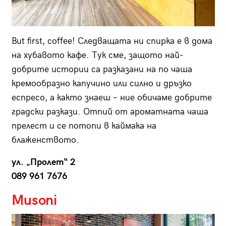
But first, coffee! Следващата ни спирка е в дома
на хубавото кафе. Тук сме, защото най-
добрите истории са разказани на по чаша
кремообразно капучино или силно и дръзко
еспресо, а както знаеш – ние обичаме добрите
градски разкази. Отпий от ароматната чаша
прелест и се потопи в каймака на
блаженството.
ул. „Пролет“ 2
089 961 7676
Musoni