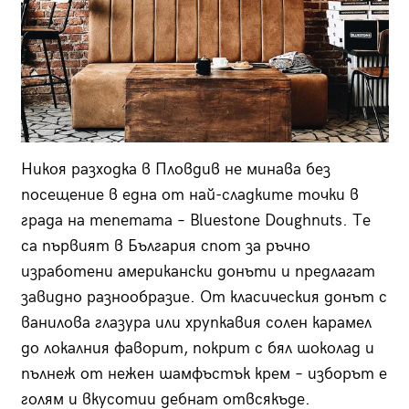
Никоя разходка в Пловдив не минава без
посещение в една от най-сладките точки в
града на тепетата – Bluestone Doughnuts. Те
са първият в България спот за ръчно
изработени американски донъти и предлагат
завидно разнообразие. От класическия донът с
ванилова глазура или хрупкавия солен карамел
до локалния фаворит, покрит с бял шоколад и
пълнеж от нежен шамфъстък крем – изборът е
голям и вкусотии дебнат отвсякъде.