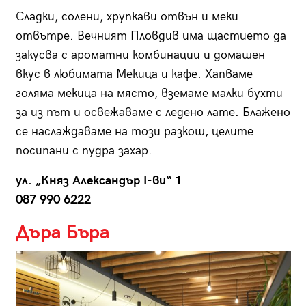
Сладки, солени, хрупкави отвън и меки
отвътре. Вечният Пловдив има щастието да
закусва с ароматни комбинации и домашен
вкус в любимата Мекица и кафе. Хапваме
голяма мекица на място, вземаме малки бухти
за из път и освежаваме с ледено лате. Блажено
се наслаждаваме на този разкош, целите
посипани с пудра захар.
ул. „Княз Александър I-ви“ 1
087 990 6222
Дъра Бъра