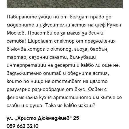
Павираните улици ни от-веждат право до
модерните и изкусителни ястия на шеф Румен
Москов. Приготви се за магия за всички
сетива! Широкият спектър от предложения
включва хотдог с октопод, гьоза, баобън,
тартар, сезонни салати, вълнуващи
интерпретации на десерти и какво ли още не.
Задължително опитай и обедните ястия,
които по нищо не отстъпват на цялото
регулярно разнообразие от вкус. Освен с
феноменална кухня артистичното им кътче се
слави и с душа. Така че какво чакаш?
ул. „Христо Дюкмеджиев“ 25
089 662 3210