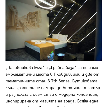
„Часовникова кула“ и „Гребна база“ са не само
емблематични места в Пловдив, ами и две от
тематичните стаи в 7th Sense. Бутиковата
къща за гости се намира до Античния театър
и разполага с осем стаи с модерна концепция,
инспирирана от магията на града. Всяка една