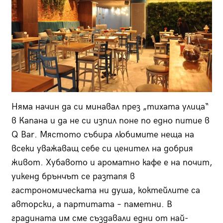
Няма начин да си минавал през „тихата улица“
в Капана и да не си изпил поне по едно питие в
Q Bar. Мястото събира любимите неща на
всеки уважаващ себе си ценител на добрия
живот. Хубавото и ароматно кафе е на почит,
уикенд брънчът се разтапя в
гастрономическата ни душа, коктейлите са
авторски, а партитата – паметни. В
градината им сме създавали едни от най-