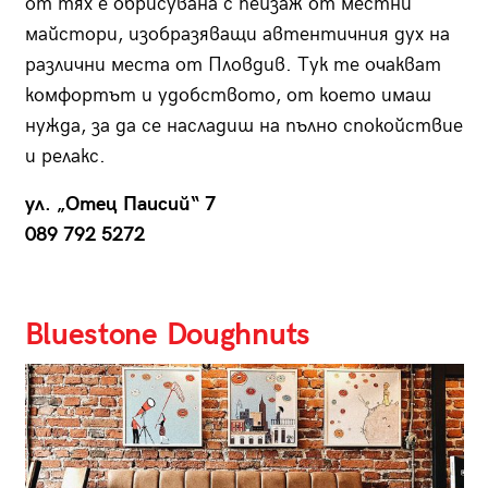
от тях е обрисувана с пейзаж от местни
майстори, изобразяващи автентичния дух на
различни места от Пловдив. Тук те очакват
комфортът и удобството, от което имаш
нужда, за да се насладиш на пълно спокойствие
и релакс.
ул. „Отец Паисий“ 7
089 792 5272
Bluestone Doughnuts