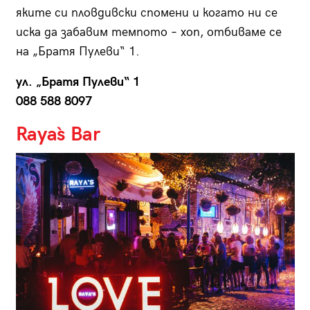
яките си пловдивски спомени и когато ни се
иска да забавим темпото – хоп, отбиваме се
на „Братя Пулеви“ 1.
ул. „Братя Пулеви“ 1
088 588 8097
Raya`s Bar