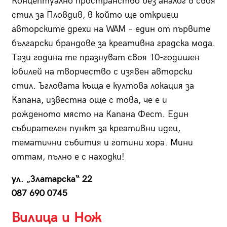
Концептуално пространство без аналог в своя
стил за Пловдив, в който ще откриеш
авторските дрехи на WAM – един от първите
български брандове за креативна градска мода.
Тази година те празнуват своя 10-годишен
юбилей на творчество с изявен авторски
стил. Ъгловата къща е култова локация за
Капана, известна още с това, че е и
рожденото място на Капана Фест. Един
събирателен пункт за креативни идеи,
тематични събития и готини хора. Мини
оттам, пълно е с находки!
ул. „Златарска“ 22
087 690 0745
Вилица и Нож