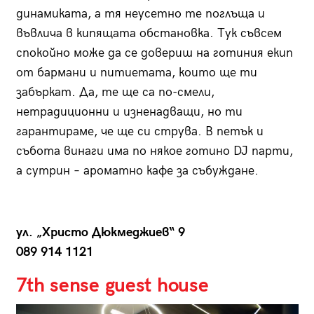
динамиката, а тя неусетно те поглъща и
въвлича в кипящата обстановка. Тук съвсем
спокойно може да се довериш на готиния екип
от бармани и питиетата, които ще ти
забъркат. Да, те ще са по-смели,
нетрадиционни и изненадващи, но ти
гарантираме, че ще си струва. В петък и
събота винаги има по някое готино DJ парти,
а сутрин – ароматно кафе за събуждане.
ул. „Христо Дюкмеджиев“ 9
089 914 1121
7th sense guest house