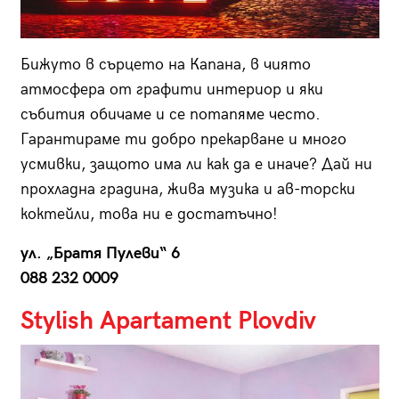
Бижуто в сърцето на Капана, в чиято
атмосфера от графити интериор и яки
събития обичаме и се потапяме често.
Гарантираме ти добро прекарване и много
усмивки, защото има ли как да е иначе? Дай ни
прохладна градина, жива музика и ав-торски
коктейли, това ни е достатъчно!
ул. „Братя Пулеви“ 6
088 232 0009
Stylish Apartament Plovdiv