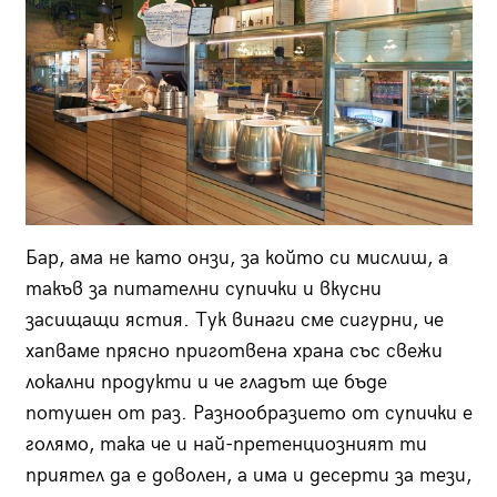
Бар, ама не като онзи, за който си мислиш, а
такъв за питателни супички и вкусни
засищащи ястия. Тук винаги сме сигурни, че
хапваме прясно приготвена храна със свежи
локални продукти и че гладът ще бъде
потушен от раз. Разнообразието от супички е
голямо, така че и най-претенциозният ти
приятел да е доволен, а има и десерти за тези,