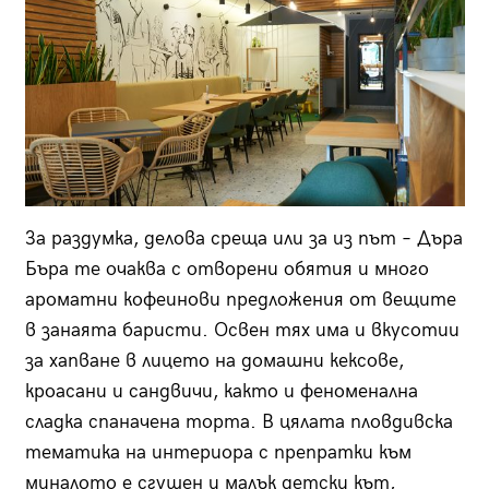
За раздумка, делова среща или за из път – Дъра
Бъра те очаква с отворени обятия и много
ароматни кофеинови предложения от вещите
в занаята баристи. Освен тях има и вкусотии
за хапване в лицето на домашни кексове,
кроасани и сандвичи, както и феноменална
сладка спаначена торта. В цялата пловдивска
тематика на интериора с препратки към
миналото е сгушен и малък детски кът,