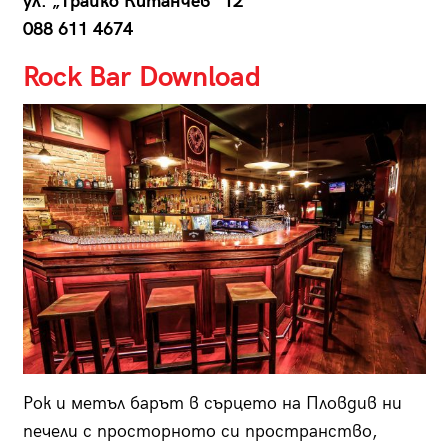
ул. „Трайко Китанчев“ 12
088 611 4674
Rock Bar Download
Рок и метъл барът в сърцето на Пловдив ни
печели с просторното си пространство,