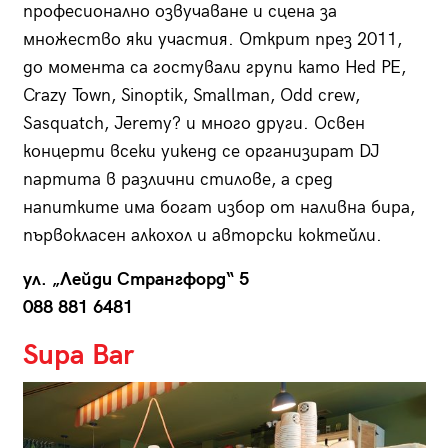
професионално озвучаване и сцена за
множество яки участия. Открит през 2011,
до момента са гостували групи като Hed PE,
Crazy Town, Sinoptik, Smallman, Odd crew,
Sasquatch, Jeremy? и много други. Освен
концерти всеки уикенд се организират DJ
партита в различни стилове, а сред
напитките има богат избор от наливна бира,
първокласен алкохол и авторски коктейли.
ул. „Лейди Странгфорд“ 5
088 881 6481
Supa Bar