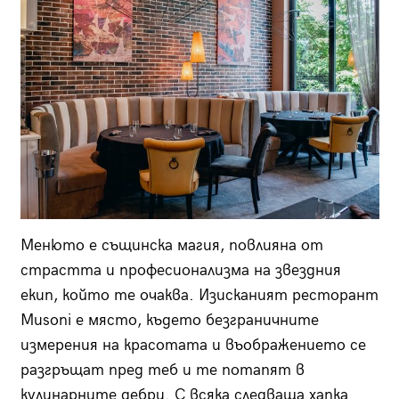
Менюто е същинска магия, повлияна от
страстта и професионализма на звездния
екип, който те очаква. Изисканият ресторант
Musoni е място, където безграничните
измерения на красотата и въображението се
разгръщат пред теб и те потапят в
кулинарните дебри. С всяка следваща хапка