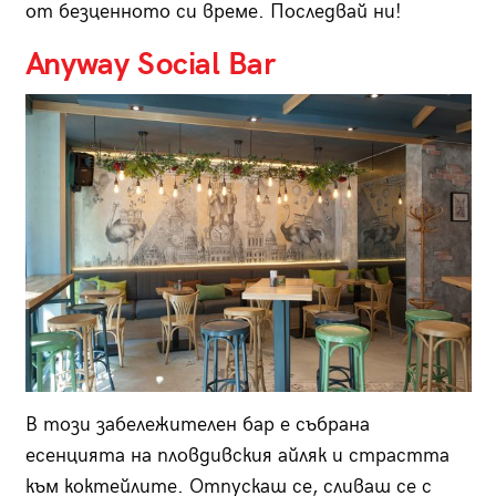
от безценното си време. Последвай ни!
Anyway Social Bar
В този забележителен бар е събрана
есенцията на пловдивския айляк и страстта
към коктейлите. Отпускаш се, сливаш се с