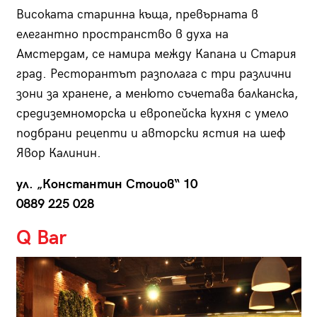
Високата старинна къща, превърната в
елегантно пространство в духа на
Амстердам, се намира между Капана и Стария
град. Ресторантът разполага с три различни
зони за хранене, а менюто съчетава балканска,
средиземноморска и европейска кухня с умело
подбрани рецепти и авторски ястия на шеф
Явор Калинин.
ул. „Константин Стоиов“ 10
0889 225 028
Q Bar