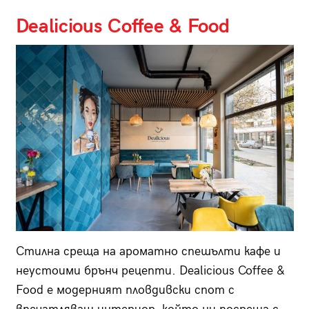
Dealicious Coffee & Food
Стилна среща на ароматно спешълти кафе и
неустоими брънч рецепти. Dealicious Coffee &
Food e модерният пловдивски спот с