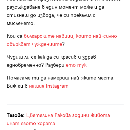
разсъждаване в един момент може и да
стигнеш до извода, че си прекалил с
мисленето.
Кои са
българските навици, които най-силно
объркват чужденците
?
Чудиш ли се как да си красив и здрав
едновременно? Разбери
ето тук
Помагаме ти да намериш най-яките места!
Виж ги в
нашия Instagram
Тагове:
Цветелина Ракова
години
живота
инат
егото
хората