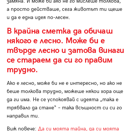
замяна. И може би ако не го мислеше толкова,
а просто действаше, сега животът ти щеше
и да е една идея по-лесен.
В крайна сметка да обичаш
някого е лесно. Може би е
твърде лесно и затова винаги
се стараем да си го правим
трудно.
Ако е лесно, може би не е интересно, но ако не
беше толкова трудно, можеше някои хора още
да ги има. Не се успокоявай с идеята „така е
трябвало да стане“ – така всъщност си си го
направил ти.
Виж повече:
Да си моята тайна, да си моята