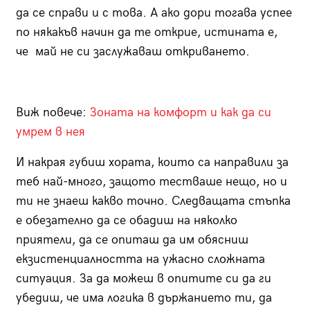
да се справи и с това. А ако дори тогава успее
по някакъв начин да те открие, истината е,
че май не си заслужаваш откриването.
Виж повече:
Зоната на комфорт и как да си
умрем в нея
И накрая губиш хората, които са направили за
теб най-много, защото тестваше нещо, но и
ти не знаеш какво точно. Следващата стъпка
е обезателно да се обадиш на няколко
приятели, да се опиташ да им обясниш
екзистенциалността на ужасно сложната
ситуация. За да можеш в опитите си да ги
убедиш, че има логика в държанието ти, да