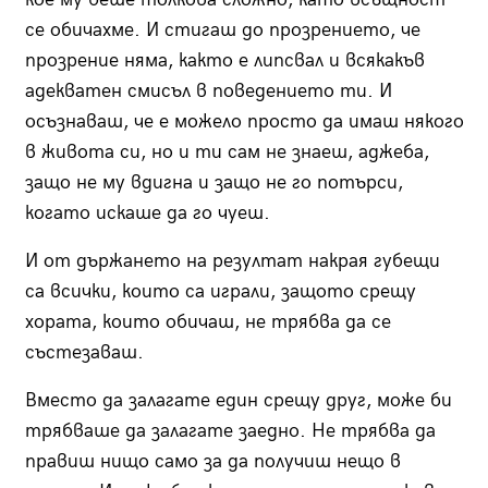
се обичахме. И стигаш до прозрението, че
прозрение няма, както е липсвал и всякакъв
адекватен смисъл в поведението ти. И
осъзнаваш, че е можело просто да имаш някого
в живота си, но и ти сам не знаеш, аджеба,
защо не му вдигна и защо не го потърси,
когато искаше да го чуеш.
И от държането на резултат накрая губещи
са всички, които са играли, защото срещу
хората, които обичаш, не трябва да се
състезаваш.
Вместо да залагате един срещу друг, може би
трябваше да залагате заедно. Не трябва да
правиш нищо само за да получиш нещо в