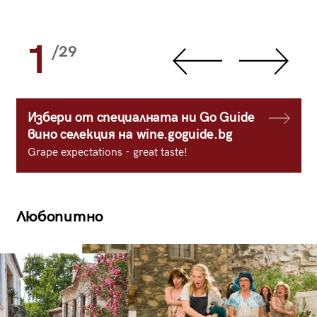
1
/29
Избери от специалната ни Go Guide
вино селекция на wine.goguide.bg
Grape expectations - great taste!
Любопитно