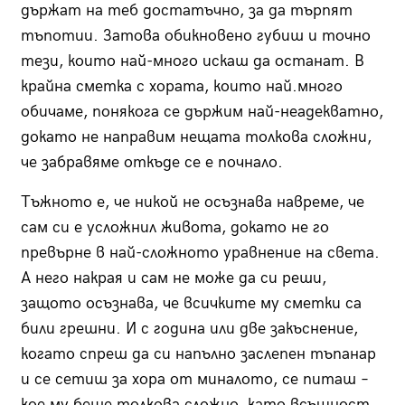
държат на теб достатъчно, за да търпят
тъпотии. Затова обикновено губиш и точно
тези, които най-много искаш да останат. В
крайна сметка с хората, които най.много
обичаме, понякога се държим най-неадекватно,
докато не направим нещата толкова сложни,
че забравяме откъде се е почнало.
Тъжното е, че никой не осъзнава навреме, че
сам си е усложнил живота, докато не го
превърне в най-сложното уравнение на света.
А него накрая и сам не може да си реши,
защото осъзнава, че всичките му сметки са
били грешни. И с година или две закъснение,
когато спреш да си напълно заслепен тъпанар
и се сетиш за хора от миналото, се питаш –
кое му беше толкова сложно, като всъщност