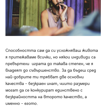
Способността сам да си усложняваш живота
я притежаваме всички, но някои индивиди са
превъртели играта до такава степен, че я
владеят до съвършенство. За да бъдеш сред
най-добрите ти трябват две основни
качества – безкраен инат, чиито размери
могат да се конкурират единствено с
безкрайността на второто качество, а
именно – егото.