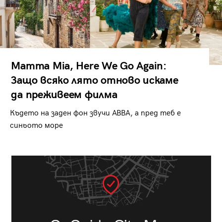
Mamma Mia, Here We Go Again:
Защо всяко лято отново искаме
да преживеем филма
Където на заден фон звучи ABBA, а пред теб е
синьото море