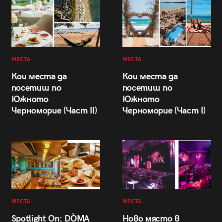
МЕСТА
МЕСТА
Кои места да
Кои места да
посетиш по
посетиш по
Южното
Южното
Черноморие (Част II)
Черноморие (Част I)
МЕСТА
МЕСТА
Spotlight On: DÒMA
Ново място в