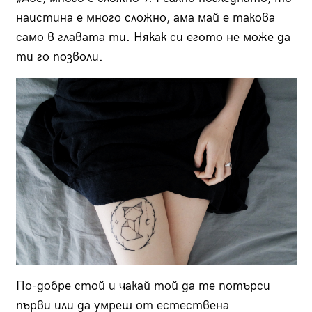
наистина е много сложно, ама май е такова
само в главата ти. Някак си егото не може да
ти го позволи.
По-добре стой и чакай той да те потърси
първи или да умреш от естествена