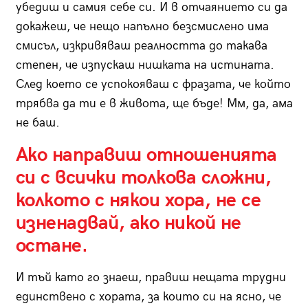
убедиш и самия себе си. И в отчаянието си да
докажеш, че нещо напълно безсмислено има
смисъл, изкривяваш реалността до такава
степен, че изпускаш нишката на истината.
След което се успокояваш с фразата, че който
трябва да ти е в живота, ще бъде! Мм, да, ама
не баш.
Ако направиш отношенията
си с всички толкова сложни,
колкото с някои хора, не се
изненадвай, ако никой не
остане.
И тъй като го знаеш, правиш нещата трудни
единствено с хората, за които си на ясно, че