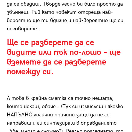
да се обадиш. Твърде лесно би било просто да
звъннеш. Тъй като човекът отсреща най-
вероятно ще ти вдигне и най-вероятно ще си
поговорите.
Ще се разберете да се
видите или пък по-лошо – ще
вземете да се разберете
помежду си.
А това в крайна сметка са точно нещата,
които искаш, обаче… (Тук си измисляш няколко
НАПЪЛНО логични причини защо да не го
направиш и ги синтезираш в оправданието
„Абе, много е сложно“). Реално погледнато, то