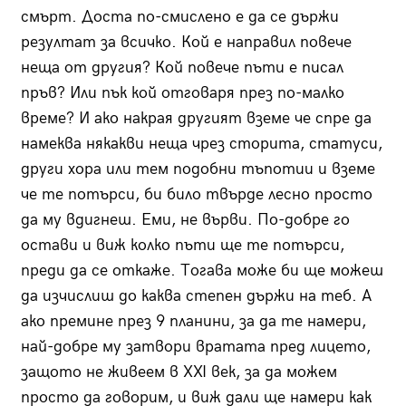
смърт.
Доста по-смислено е да се държи
резултат за всичко. Кой е направил повече
неща от другия? Кой повече пъти е писал
пръв? Или пък кой отговаря през по-малко
време? И ако накрая другият вземе че спре да
намеква някакви неща чрез сторита, статуси,
други хора или тем подобни тъпотии и вземе
че те потърси, би било твърде лесно просто
да му вдигнеш. Еми, не върви. По-добре го
остави и виж колко пъти ще те потърси,
преди да се откаже. Тогава може би ще можеш
да изчислиш до каква степен държи на теб. А
ако премине през 9 планини, за да те намери,
най-добре му затвори вратата пред лицето,
защото не живеем в XXI век, за да можем
просто да говорим, и виж дали ще намери как