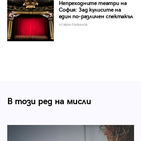
Непреходните театри на
София: Зад кулисите на
един по-различен спектакъл
ОТ ИВАН ПЪРВАНОВ
В този ред на мисли