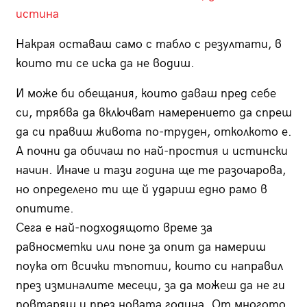
истина
Накрая оставаш само с табло с резултати, в
които ти се иска да не водиш.
И може би обещания, които даваш пред себе
си, трябва да включват намерението да спреш
да си правиш живота по-труден, отколкото е.
А почни да обичаш по най-простия и истински
начин. Иначе и тази година ще те разочарова,
но определено ти ще й удариш едно рамо в
опитите.
Сега е най-подходящото време за
равносметки или поне за опит да намериш
поука от всички тъпотии, които си направил
през изминалите месеци, за да можеш да не ги
повтаряш и през новата година. От многото