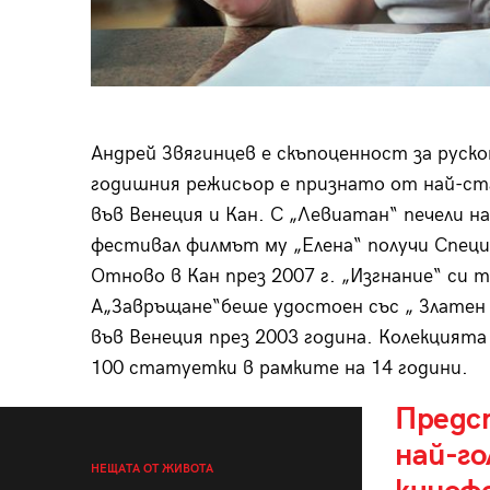
Андрей Звягинцев е скъпоценност за руск
годишния режисьор е признато от най-ст
във Венеция и Кан. С „Левиатан“ печели на
фестивал филмът му „Елена“ получи Специа
Отново в Кан през 2007 г. „Изгнание“ си т
А„Завръщане“беше удостоен със „ Златен 
във Венеция през 2003 година. Колекцията 
100 статуетки в рамките на 14 години.
Предс
най-г
НЕЩАТА ОТ ЖИВОТА