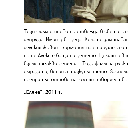
Този филм отново ни отвежда в света на 
съпрузи. Имат две деца. Когато заминават
селския живот, хармонията е нарушена от 
но не Алекс е баща на детето. Целият свя
вземе някакво решение. Този филм на руск
омразата, вината и изкуплението. Заснем
препратки отново напомнят творчествот
„Елена“, 2011 г.