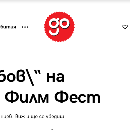
ъбития
бов\“ на
я Филм Фест
нцев. Виж и ще се убедиш.
к
Tender is the Wine – Какво
чаша
се пие на Лазурния бряг