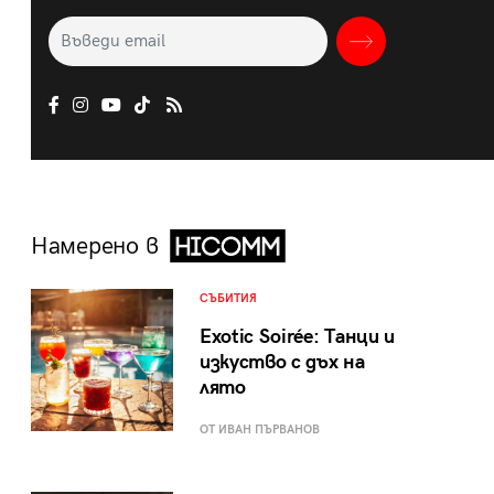
Намерено в
СЪБИТИЯ
Exotic Soirée: Танци и
изкуство с дъх на
лято
ОТ ИВАН ПЪРВАНОВ