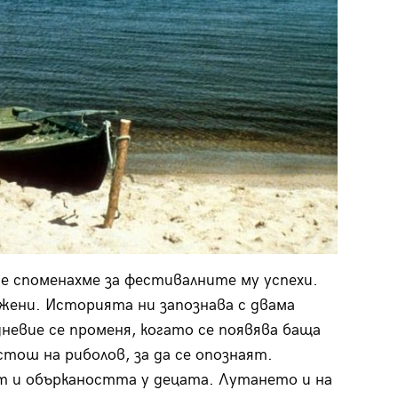
е споменахме за фестивалните му успехи.
жени. Историята ни запознава с двама
дневие се променя, когато се появява баща
стош на риболов, за да се опознаят.
 и объркаността у децата. Лутането и на