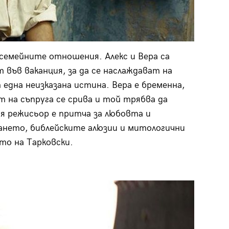
семейните отношения. Алекс и Вера са
 във ваканция, за да се наслаждават на
една неизказана истина. Вера е бременна,
т на съпруга се срива и той трябва да
ия режисьор е притча за любовта и
ането, библейските алюзии и митологични
о на Тарковски.