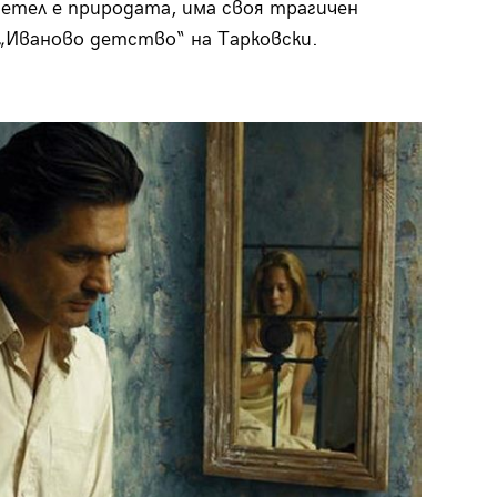
етел е природата, има своя трагичен
„Иваново детство“ на Тарковски.