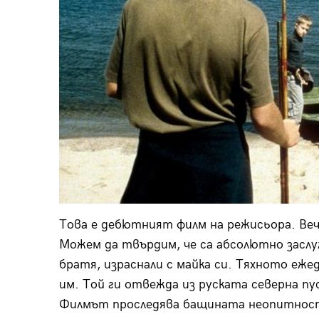
Това е дебютният филм на режисьора. Веч
Можем да твърдим, че са абсолютно заслу
братя, израснали с майка си. Тяхното еже
им. Той ги отвежда из руската северна пу
Филмът проследява бащината неопитност