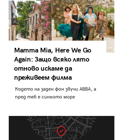
Mamma Mia, Here We Go
Again: Защо всяко лято
отново искаме да
преживеем филма
Където на заден фон звучи ABBA, а
пред теб е синьото море