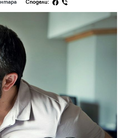
ентара
Сподели:
29
/29