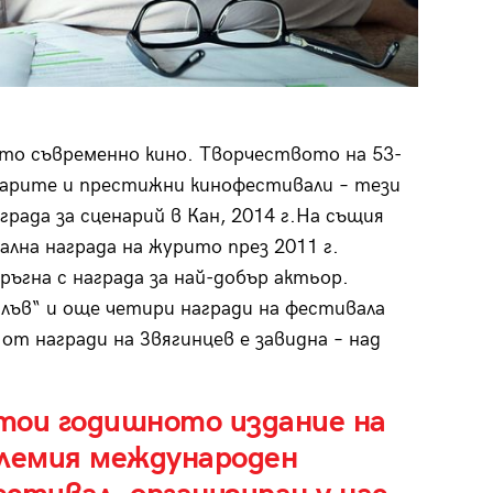
ото съвременно кино. Творчеството на 53-
арите и престижни кинофестивали – тези
града за сценарий в Кан, 2014 г.На същия
лна награда на журито през 2011 г.
ръгна с награда за най-добър актьор.
лъв“ и още четири награди на фестивала
от награди на Звягинцев е завидна – над
тои годишното издание на
олемия международен