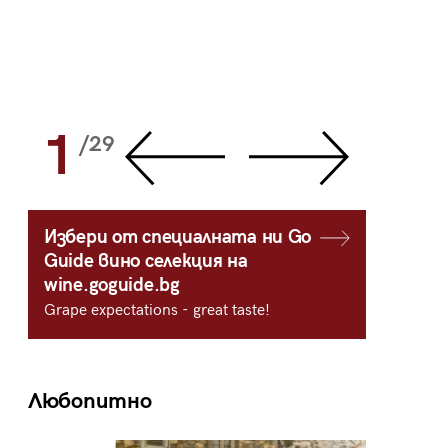
1
2
/29
/
Избери от специалната ни Go
Guide вино селекция на
wine.goguide.bg
Grape expectations - great taste!
Любопитно