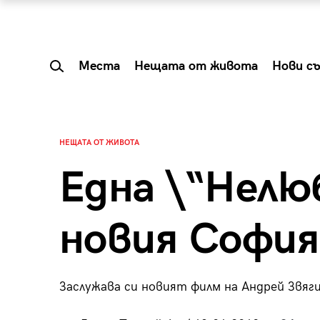
Места
Нещата от живота
Нови с
НЕЩАТА ОТ ЖИВОТА
Една \“Нелю
новия Софи
Заслужава си новият филм на Андрей Звяги
 Shareable:
Summer Prelude: ка
лги вечери и
започва лятото в 