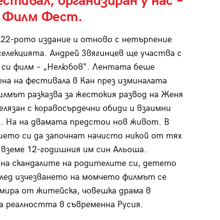
стивал, организиран у нас –
 Филм Фест.
 22-рото издание и отново с нетърпение
селекцията. Андрей Звягинцев ще участва с
 си филм – „Нелюбов“. Лентата беше
на на фестивала в Кан през изминалата
илмът разказва за жестокия развод на Женя
белязан с коравосърдечни обиди и взаимни
. На на двамата предстои нов живот. В
ето си да започнат начисто никой от тях
а вземе 12-годишния им син Альоша.
на скандалите на родителите си, детето
След изчезването на момчето филмът се
ира от житейска, човешка драма в
а реалността в съвременна Русия.