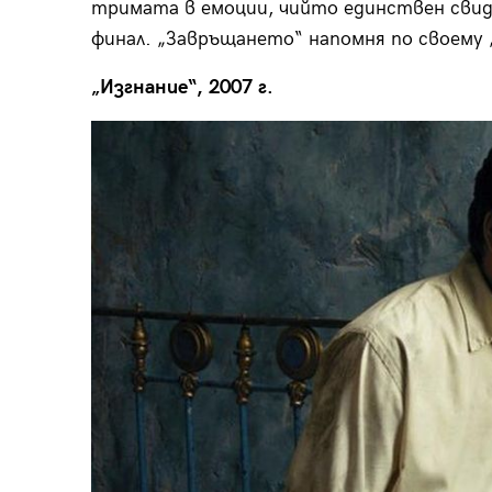
тримата в емоции, чийто единствен свид
финал. „Завръщането“ напомня по своему 
„Изгнание“, 2007 г.