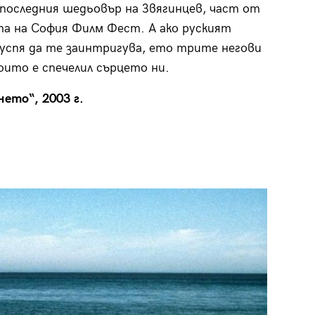
 последния шедьовър на Звягинцев, част от
а на София Филм Фест. А ако руският
успя да те заинтригува, ето трите негови
които е спечелил сърцето ни.
ето“, 2003 г.