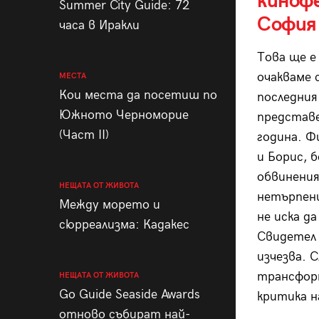
кинофе
Summer City Guide: 72
София
часа в Иракли
Това ще е
очакваме 
МЕСТА
Кои места да посетиш по
последния
Южното Черноморие
представе
(Част II)
година. Ф
и Борис, 
обвинения
НЕЩАТА ОТ ЖИВОТА
нетърпени
Между морето и
не иска д
сюрреализма: Кадакес
Свидетел 
изчезва. 
трансформ
НЕЩАТА ОТ ЖИВОТА
Go Guide Seaside Awards
критика н
отново събират най-