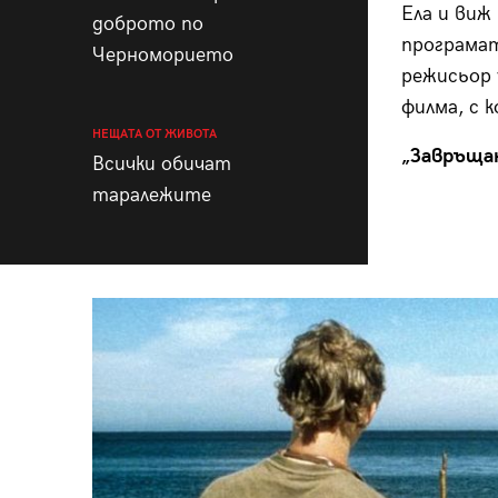
Ела и виж
доброто по
програмат
Черноморието
режисьор 
филма, с 
НЕЩАТА ОТ ЖИВОТА
„Завръщан
Всички обичат
таралежите