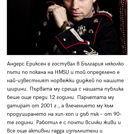
Андерс Ериксен е гостувал в България няколко
пъти по покана на HMSU и той определено е
най-известният норвежки диджей по нашите
ширини. Първата му среща с нашата публика
беше още преди 12 години. Парчетата му
датират от 2001 г., а влечението му към
продуцирането на хип-хоп и дъб пък – от 90-
те години. Работил е с почти всички живи и
все още активни ragga изпълнители и