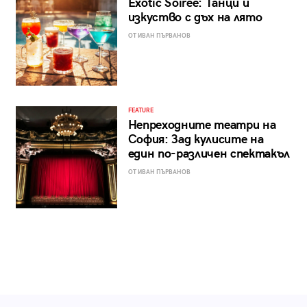
Exotic Soirée: Танци и
изкуство с дъх на лято
ОТ ИВАН ПЪРВАНОВ
FEATURE
Непреходните театри на
София: Зад кулисите на
един по-различен спектакъл
ОТ ИВАН ПЪРВАНОВ