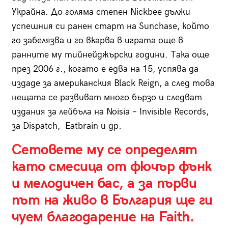
Украйна. До голяма степен Nickbee дължи
успешния си ранен старт на Sunchase, който
го забелязва и го вкарва в играта още в
ранните му тийнейджърски години. Така още
през 2006 г., когато е едва на 15, успява да
издаде за американския Black Reign, а след това
нещата се развиват много бързо и следват
издания за лейбъла на Noisia – Invisible Records,
за Dispatch, Eatbrain и др.
Сетовете му се определят
като смесица от фючър фънк
и мелодичен бас, а за първи
път на живо в България ще ги
чуем благодарение на Faith.