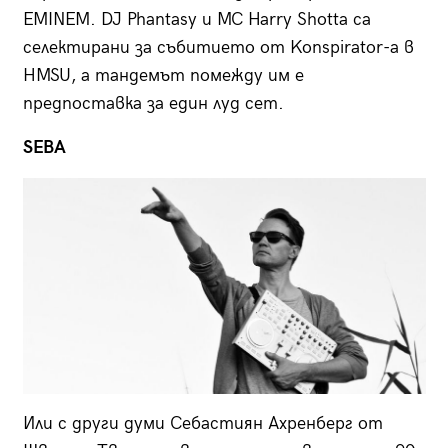
EMINEM. DJ Phantasy и MC Harry Shotta са
селектирани за събитието от Konspirator-a в
HMSU, а тандемът помежду им е
предпоставка за един луд сет.
SEBA
Или с други думи Себастиян Ахренберг от