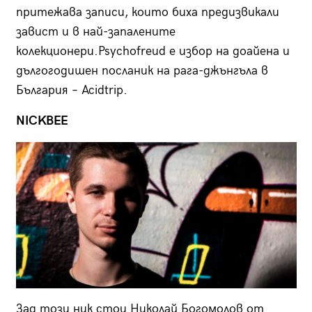
притежава записи, които биха предизвикали
завист и в най-запалените
колекционери.Psychofreud е избор на доайена и
дългогодишен посланик на рага-джънгъла в
България – Acidtrip.
NICKBEE
Зад този ник стои Николай Богомолов от