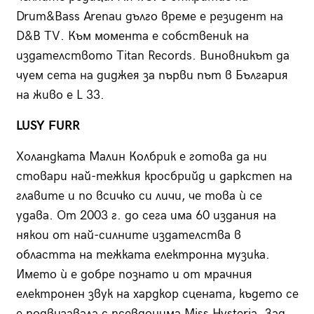
Drum&Bass Arenaи дълго време е резидент на
D&B TV. Към момента е собственик на
издателството Titan Records. Виновникът да
чуем сета на диджея за първи път в България
на живо е L 33.
LUSY FURR
Холандката Малин Колбрик е готова да ни
стовари най-тежкия кросбрийд и даркстеп на
главите и по всичко си личи, че това ѝ се
удава. От 2003 г. до сега има 60 издания на
някои от най-силните издателства в
областта на тежката електронна музика.
Името ѝ е добре познато и от мрачния
електронен звук на хардкор сцената, където се
е подвизавала с псевдонима Miss Hysteria. Зад