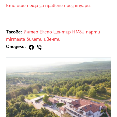
Ето още неща за правене през януари.
Тагове:
Интер Експо Център
HMSU
парти
mirmasta
билети
ивенти
Сподели: