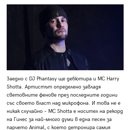
Заедно с DJ Phantasy ще дебютира и MC Harry
Shotta. Артистът определено завладя
световните фенове през последните години
със своето власт над микрофона. И това не е
никак случайно – MC Shotta е носител на рекорд
на Гинес за най-много думи в една песен за
парчето Animal, с което детронира самия