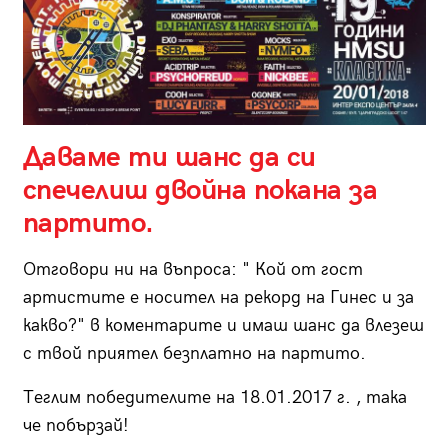
Даваме ти шанс да си
спечелиш двойна покана за
партито.
Отговори ни на въпроса: " Кой от гост
артистите е носител на рекорд на Гинес и за
какво?" в коментарите и имаш шанс да влезеш
с твой приятел безплатно на партито.
Теглим победителите на 18.01.2017 г. , така
че побързай!