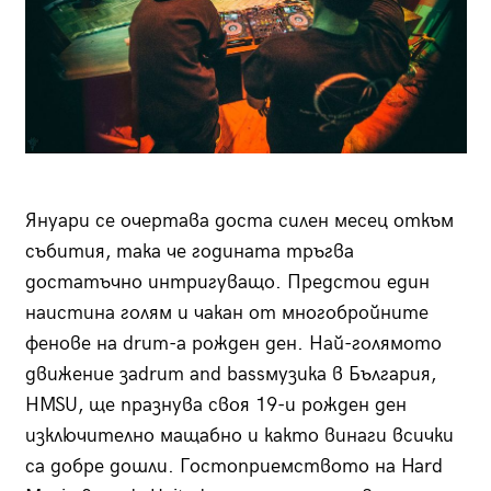
Януари се очертава доста силен месец откъм
събития, така че годината тръгва
достатъчно интригуващо. Предстои един
наистина голям и чакан от многобройните
фенове на drum-a рожден ден. Най-голямото
движение заdrum and bassмузика в България,
HMSU, ще празнува своя 19-и рожден ден
изключително мащабно и както винаги всички
са добре дошли. Гостоприемството на Hard