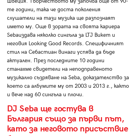
Швеция. Творчеството му започва още от 90-
те години, така че доста поколения
слушатели на тази музика ще разпознаят
името му. Още в зората на своята кариера
Sebaиздава няколко сингъла за LTJ Bukem и
неговия Looking Good Records. Специфичният
стил на Себастиан винаги успява да бъде
актуален. През последните 10 години
станахме свидетели на неподправеното
музикално съзряване на Seba, доказателство за
което са албумите му от 2003 и 2013 г., както
и вече над 60 сингъла и плочи.
DJ Seba ще гостува в
България също за първи път,
като за неговото присъствие