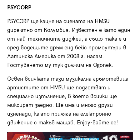
PSYCORP
PSYCORP ще кацне на сцената на HMSU
директно от Колумбия. Известен е като един
от най-техничните диджеи, а също така е и
сред водещите дръм енд бейс промоутъри в
Латинска Америка от 2008 г. насам.
Гостуването му тук дължим на Ogonek.
Освен всичката тази музикална гръмотевица
артистите от HMSU ще подготвят и
специално изпълнение, в което всички ще
миксират заедно. Ще има и много други
изненади, както приляга на електронно
движение с такъв мащаб. Enjoy-вайте се!