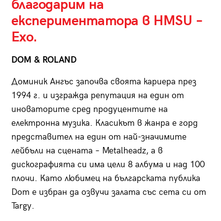
благодарим на
експериментатора в HMSU –
Exo.
DOM & ROLAND
Доминик Ангъс започва своята кариера през
1994 г. и изгражда репутация на един от
иноваторите сред продуцентите на
електронна музика. Класикът в жанра е горд
представител на един от най-значимите
лейбъли на сцената – Metalheadz, а в
дискографията си има цели 8 албума и над 100
плочи. Като любимец на българската публика
Dom е избран да озвучи залата със сета си от
Targy.