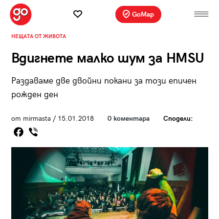
GoMap
НЕЩАТА ОТ ЖИВОТА
Вдигнете малко шум за HMSU
Раздаваме две двойни покани за този епичен
рожден ден
от mirmasta / 15.01.2018
0 коментара
Сподели: