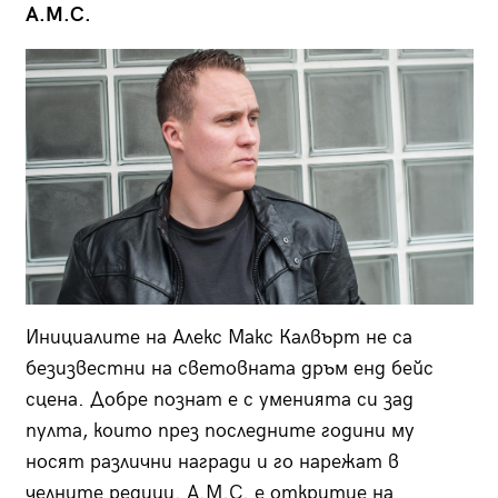
A.M.C.
Инициалите на Алекс Макс Калвърт не са
безизвестни на световната дръм енд бейс
сцена. Добре познат е с уменията си зад
пулта, които през последните години му
носят различни награди и го нарежат в
челните редици. A.M.C. е откритие на