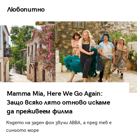
Любопитно
Mamma Mia, Here We Go Again:
Защо всяко лято отново искаме
да преживеем филма
Където на заден фон звучи ABBA, а пред теб е
синьото море