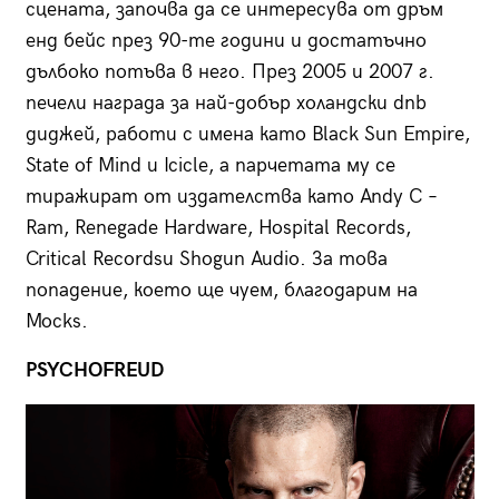
сцената, започва да се интересува от дръм
енд бейс през 90-те години и достатъчно
дълбоко потъва в него. През 2005 и 2007 г.
печели награда за най-добър холандски dnb
диджей, работи с имена като Black Sun Empire,
State of Mind и Icicle, а парчетата му се
тиражират от издателства като Andy C –
Ram, Renegade Hardware, Hospital Records,
Critical Recordsи Shogun Audio. За това
попадение, което ще чуем, благодарим на
Mocks.
PSYCHOFREUD