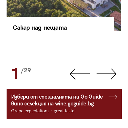
Сакар над нещата
1
/29
Избери от специалната ни Go Guide
вино селекция на wine.goguide.bg
Grape expectations - great taste!