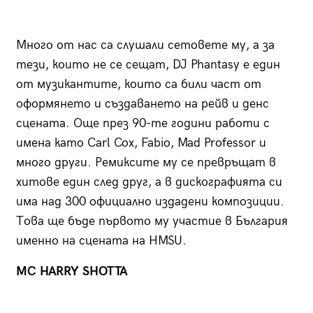
Много от нас са слушали сетовете му, а за
тези, които не се сещат, DJ Phantasy е един
от музикантите, които са били част от
оформянето и създаването на рейв и денс
сцената. Още през 90-те години работи с
имена като Carl Cox, Fabio, Mad Professor и
много други. Ремиксите му се превръщат в
хитове един след друг, а в дискографията си
има над 300 официално издадени композиции.
Това ще бъде първото му участие в България
именно на сцената на HMSU.
MC HARRY SHOTTA