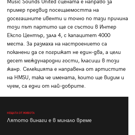
Music Sounds United сцената е направо за
пример предвид посещаемостта на
досегашните ивенти и точно по тази причина
този път партито ще се състои в Интер
Експо Център, зала 4, с капацитет 4000
места. За размаха на настроението са
поканени да се погрижат не един-два, а цели
десет международни гости, класици в този
жанр. Селекцията е направена от артистите
на HMSU, така че имената, които ще видим и
чуем, са едни от най-добрите.
НЕЩАТА ОТ ЖИВОТА
Лятото винаги е в минало време